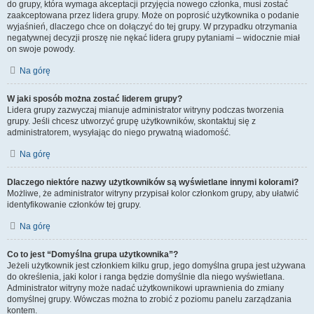
do grupy, która wymaga akceptacji przyjęcia nowego członka, musi zostać
zaakceptowana przez lidera grupy. Może on poprosić użytkownika o podanie
wyjaśnień, dlaczego chce on dołączyć do tej grupy. W przypadku otrzymania
negatywnej decyzji proszę nie nękać lidera grupy pytaniami – widocznie miał
on swoje powody.
Na górę
W jaki sposób można zostać liderem grupy?
Lidera grupy zazwyczaj mianuje administrator witryny podczas tworzenia
grupy. Jeśli chcesz utworzyć grupę użytkowników, skontaktuj się z
administratorem, wysyłając do niego prywatną wiadomość.
Na górę
Dlaczego niektóre nazwy użytkowników są wyświetlane innymi kolorami?
Możliwe, że administrator witryny przypisał kolor członkom grupy, aby ułatwić
identyfikowanie członków tej grupy.
Na górę
Co to jest “Domyślna grupa użytkownika”?
Jeżeli użytkownik jest członkiem kilku grup, jego domyślna grupa jest używana
do określenia, jaki kolor i ranga będzie domyślnie dla niego wyświetlana.
Administrator witryny może nadać użytkownikowi uprawnienia do zmiany
domyślnej grupy. Wówczas można to zrobić z poziomu panelu zarządzania
kontem.