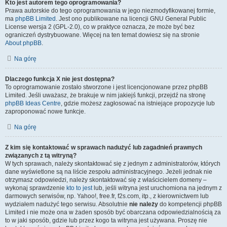
Kto jest autorem tego oprogramowania?
Prawa autorskie do tego oprogramowania w jego niezmodyfikowanej formie,
ma
phpBB Limited
. Jest ono publikowane na licencji GNU General Public
License wersja 2 (GPL-2.0), co w praktyce oznacza, że może być bez
ograniczeń dystrybuowane. Więcej na ten temat dowiesz się na stronie
About phpBB
.
Na górę
Dlaczego funkcja X nie jest dostępna?
To oprogramowanie zostało stworzone i jest licencjonowane przez phpBB
Limited. Jeśli uważasz, że brakuje w nim jakiejś funkcji, przejdź na stronę
phpBB Ideas Centre
, gdzie możesz zagłosować na istniejące propozycje lub
zaproponować nowe funkcje.
Na górę
Z kim się kontaktować w sprawach nadużyć lub zagadnień prawnych
związanych z tą witryną?
W tych sprawach, należy skontaktować się z jednym z administratorów, których
dane wyświetlone są na liście zespołu administracyjnego. Jeżeli jednak nie
otrzymasz odpowiedzi, należy skontaktować się z właścicielem domeny –
wykonaj sprawdzenie
kto to jest
lub, jeśli witryna jest uruchomiona na jednym z
darmowych serwisów, np. Yahoo!, free.fr, f2s.com, itp., z kierownictwem lub
wydziałem nadużyć tego serwisu. Absolutnie
nie należy
do kompetencji phpBB
Limited i nie może ona w żaden sposób być obarczana odpowiedzialnością za
to w jaki sposób, gdzie lub przez kogo ta witryna jest używana. Proszę nie