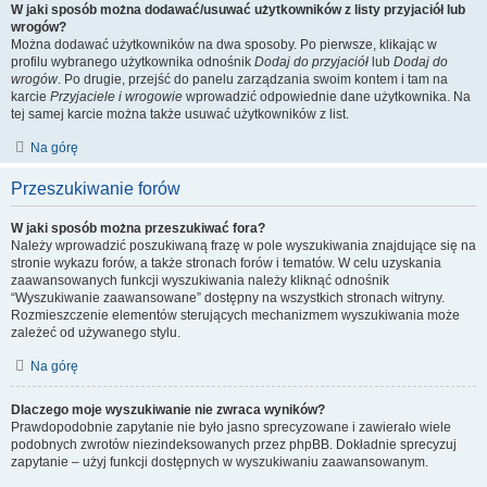
W jaki sposób można dodawać/usuwać użytkowników z listy przyjaciół lub
wrogów?
Można dodawać użytkowników na dwa sposoby. Po pierwsze, klikając w
profilu wybranego użytkownika odnośnik
Dodaj do przyjaciół
lub
Dodaj do
wrogów
. Po drugie, przejść do panelu zarządzania swoim kontem i tam na
karcie
Przyjaciele i wrogowie
wprowadzić odpowiednie dane użytkownika. Na
tej samej karcie można także usuwać użytkowników z list.
Na górę
Przeszukiwanie forów
W jaki sposób można przeszukiwać fora?
Należy wprowadzić poszukiwaną frazę w pole wyszukiwania znajdujące się na
stronie wykazu forów, a także stronach forów i tematów. W celu uzyskania
zaawansowanych funkcji wyszukiwania należy kliknąć odnośnik
“Wyszukiwanie zaawansowane” dostępny na wszystkich stronach witryny.
Rozmieszczenie elementów sterujących mechanizmem wyszukiwania może
zależeć od używanego stylu.
Na górę
Dlaczego moje wyszukiwanie nie zwraca wyników?
Prawdopodobnie zapytanie nie było jasno sprecyzowane i zawierało wiele
podobnych zwrotów niezindeksowanych przez phpBB. Dokładnie sprecyzuj
zapytanie – użyj funkcji dostępnych w wyszukiwaniu zaawansowanym.