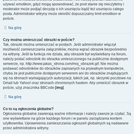
używać emotikon, gdyż mogą spowodować, że post stanie się nieczytelny i
moderator może podjąć decyzję o ich usunięciu bądź też usunięciu całego
posta. Administrator witryny może określić dopuszczalny limit emotikon w
poście.
Na górę
Czy można umieszczać obrazki w poście?
Tak, obrazki można umieszczać w postach. Jeśli administrator włączył
możliwość zamieszczania załączników, można wgrać obrazek bezpośrednio
na witrynę. Jeśli ta funkcja nie działa, aby obrazek był wyświetlany na forum,
należy podać odnośnik do obrazka umieszczonego na publicznie dostępnym
serwerze, np. http://www.jakas_strona.com/moj_obrazek.gif. Nie można
podawać odnośników do obrazków zapisanych na prywatnym komputerze,
chyba że jest publicznie dostępnym serwerem ani do obrazków znajdujących
się na stronach wymagających autoryzacji, takich jak, np. skrzynki pocztowe na
Gmail lub Yahoo! oraz stronach chronionych hasłem. Aby umieścić obrazek w
poście, użyj znacznika BBCode
[img]
.
Na górę
Co to są ogłoszenia globalne?
Ogłoszenia globalne zawierają ważne informacje i należy zawsze je czytać. Są
one wyświetlane na górze każdego forum i w panelu zarządzania kontem
użytkownika. Uprawnienia zamieszczania ogłoszeń globalnych są nadawane
przez administratora witryny.