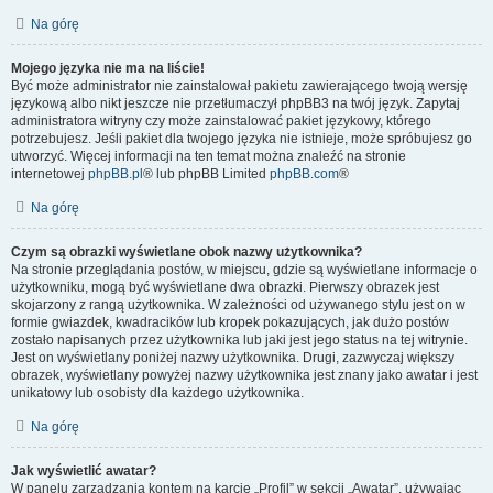
Na górę
Mojego języka nie ma na liście!
Być może administrator nie zainstalował pakietu zawierającego twoją wersję
językową albo nikt jeszcze nie przetłumaczył phpBB3 na twój język. Zapytaj
administratora witryny czy może zainstalować pakiet językowy, którego
potrzebujesz. Jeśli pakiet dla twojego języka nie istnieje, może spróbujesz go
utworzyć. Więcej informacji na ten temat można znaleźć na stronie
internetowej
phpBB.pl
® lub phpBB Limited
phpBB.com
®
Na górę
Czym są obrazki wyświetlane obok nazwy użytkownika?
Na stronie przeglądania postów, w miejscu, gdzie są wyświetlane informacje o
użytkowniku, mogą być wyświetlane dwa obrazki. Pierwszy obrazek jest
skojarzony z rangą użytkownika. W zależności od używanego stylu jest on w
formie gwiazdek, kwadracików lub kropek pokazujących, jak dużo postów
zostało napisanych przez użytkownika lub jaki jest jego status na tej witrynie.
Jest on wyświetlany poniżej nazwy użytkownika. Drugi, zazwyczaj większy
obrazek, wyświetlany powyżej nazwy użytkownika jest znany jako awatar i jest
unikatowy lub osobisty dla każdego użytkownika.
Na górę
Jak wyświetlić awatar?
W panelu zarządzania kontem na karcie „Profil” w sekcji „Awatar”, używając