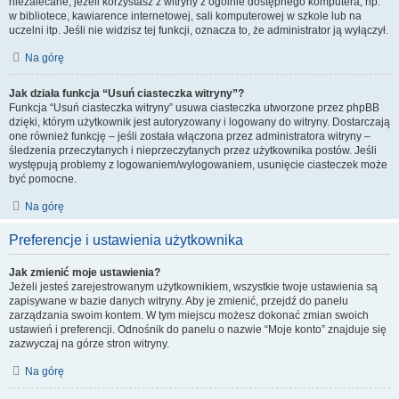
niezalecane, jeżeli korzystasz z witryny z ogólnie dostępnego komputera, np.
w bibliotece, kawiarence internetowej, sali komputerowej w szkole lub na
uczelni itp. Jeśli nie widzisz tej funkcji, oznacza to, że administrator ją wyłączył.
Na górę
Jak działa funkcja “Usuń ciasteczka witryny”?
Funkcja “Usuń ciasteczka witryny” usuwa ciasteczka utworzone przez phpBB
dzięki, którym użytkownik jest autoryzowany i logowany do witryny. Dostarczają
one również funkcję – jeśli została włączona przez administratora witryny –
śledzenia przeczytanych i nieprzeczytanych przez użytkownika postów. Jeśli
występują problemy z logowaniem/wylogowaniem, usunięcie ciasteczek może
być pomocne.
Na górę
Preferencje i ustawienia użytkownika
Jak zmienić moje ustawienia?
Jeżeli jesteś zarejestrowanym użytkownikiem, wszystkie twoje ustawienia są
zapisywane w bazie danych witryny. Aby je zmienić, przejdź do panelu
zarządzania swoim kontem. W tym miejscu możesz dokonać zmian swoich
ustawień i preferencji. Odnośnik do panelu o nazwie “Moje konto” znajduje się
zazwyczaj na górze stron witryny.
Na górę