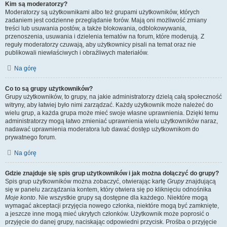
Kim są moderatorzy?
Moderatorzy są użytkownikami albo też grupami użytkowników, których
zadaniem jest codzienne przeglądanie forów. Mają oni możliwość zmiany
treści lub usuwania postów, a także blokowania, odblokowywania,
przenoszenia, usuwania i dzielenia tematów na forum, które moderują. Z
reguły moderatorzy czuwają, aby użytkownicy pisali na temat oraz nie
publikowali niewłaściwych i obraźliwych materiałów.
Na górę
Co to są grupy użytkowników?
Grupy użytkowników, to grupy, na jakie administratorzy dzielą całą społeczność
witryny, aby łatwiej było nimi zarządzać. Każdy użytkownik może należeć do
wielu grup, a każda grupa może mieć swoje własne uprawnienia. Dzięki temu
administratorzy mogą łatwo zmieniać uprawnienia wielu użytkowników naraz,
nadawać uprawnienia moderatora lub dawać dostęp użytkownikom do
prywatnego forum.
Na górę
Gdzie znajduje się spis grup użytkowników i jak można dołączyć do grupy?
Spis grup użytkowników można zobaczyć, otwierając kartę
Grupy
znajdującą
się w panelu zarządzania kontem, który otwiera się po kliknięciu odnośnika
Moje konto
. Nie wszystkie grupy są dostępne dla każdego. Niektóre mogą
wymagać akceptacji przyjęcia nowego członka, niektóre mogą być zamknięte,
a jeszcze inne mogą mieć ukrytych członków. Użytkownik może poprosić o
przyjęcie do danej grupy, naciskając odpowiedni przycisk. Prośba o przyjęcie