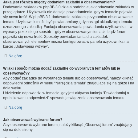
Jaka jest różnica między dodaniem zakładki a obserwowaniem?
Dodawanie zakładek w phpBB 3.0 działa podobnie jak dodawanie zakładek w
przeglądarce. Użytkownik nie dostaje powiadomienia, gdy w temacie pojawia
się nowa treść. W phpBB 3.1 dodawanie zakładek przypomina obserwowanie
tematu. Użytkownik może być powiadamiany, gdy nastąpi aktualizacja tematu
oznaczonego zakładką. Funkcja obserwowania powiadamia użytkownika – w
wybrany przez niego sposób – gdy w obserwowanym temacie bądź forum
pojawiła się nowa treść. Sposoby powiadamiania dla zakładek i
obserwowanych elementów można konfigurować w panelu użytkownika na
karcie „Ustawienia witryny”.
Na górę
W jaki sposób można dodać zakładkę do wybranych tematów lub je
obserwować??
Aby dodać zakładkę do wybranego tematu lub go obserwować, należy kliknąć
odpowiedni odnośnik w menu “Narzędzia tematu” znajdujące się na górze i na
dole wątku.
Udzielenie odpowiedzi w temacie, gdy jest aktywna funkcja “Powiadamiaj o
opublikowaniu odpowiedzi” spowoduje włączenie obserwowania tematu.
Na górę
Jak obserwować wybrane forum?
Aby obserwować wybrane forum, należy kliknąć „Obserwuj forum” znajdujący
się na dole strony.