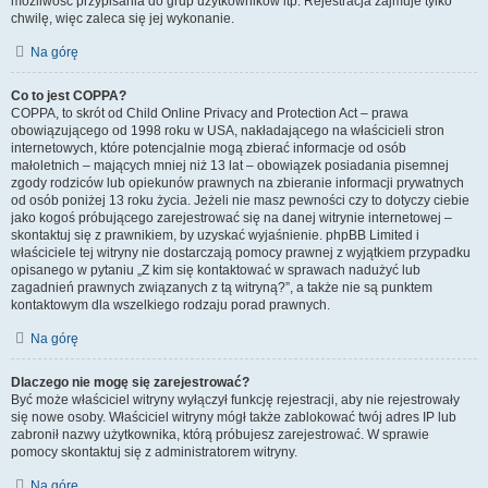
możliwość przypisania do grup użytkowników itp. Rejestracja zajmuje tylko
chwilę, więc zaleca się jej wykonanie.
Na górę
Co to jest COPPA?
COPPA, to skrót od Child Online Privacy and Protection Act – prawa
obowiązującego od 1998 roku w USA, nakładającego na właścicieli stron
internetowych, które potencjalnie mogą zbierać informacje od osób
małoletnich – mających mniej niż 13 lat – obowiązek posiadania pisemnej
zgody rodziców lub opiekunów prawnych na zbieranie informacji prywatnych
od osób poniżej 13 roku życia. Jeżeli nie masz pewności czy to dotyczy ciebie
jako kogoś próbującego zarejestrować się na danej witrynie internetowej –
skontaktuj się z prawnikiem, by uzyskać wyjaśnienie. phpBB Limited i
właściciele tej witryny nie dostarczają pomocy prawnej z wyjątkiem przypadku
opisanego w pytaniu „Z kim się kontaktować w sprawach nadużyć lub
zagadnień prawnych związanych z tą witryną?”, a także nie są punktem
kontaktowym dla wszelkiego rodzaju porad prawnych.
Na górę
Dlaczego nie mogę się zarejestrować?
Być może właściciel witryny wyłączył funkcję rejestracji, aby nie rejestrowały
się nowe osoby. Właściciel witryny mógł także zablokować twój adres IP lub
zabronił nazwy użytkownika, którą próbujesz zarejestrować. W sprawie
pomocy skontaktuj się z administratorem witryny.
Na górę