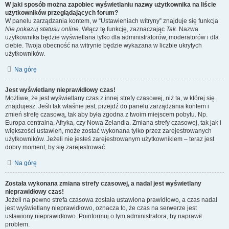
W jaki sposób można zapobiec wyświetlaniu nazwy użytkownika na liście
użytkowników przeglądających forum?
W panelu zarządzania kontem, w “Ustawieniach witryny” znajduje się funkcja
Nie pokazuj statusu online
. Włącz tę funkcję, zaznaczając
Tak
. Nazwa
użytkownika będzie wyświetlana tylko dla administratorów, moderatorów i dla
ciebie. Twoja obecność na witrynie będzie wykazana w liczbie ukrytych
użytkowników.
Na górę
Jest wyświetlany nieprawidłowy czas!
Możliwe, że jest wyświetlany czas z innej strefy czasowej, niż ta, w której się
znajdujesz. Jeśli tak właśnie jest, przejdź do panelu zarządzania kontem i
zmień strefę czasową, tak aby była zgodna z twoim miejscem pobytu. Np.
Europa centralna, Afryka, czy Nowa Zelandia. Zmiana strefy czasowej, tak jak i
większości ustawień, może zostać wykonana tylko przez zarejestrowanych
użytkowników. Jeżeli nie jesteś zarejestrowanym użytkownikiem – teraz jest
dobry moment, by się zarejestrować.
Na górę
Została wykonana zmiana strefy czasowej, a nadal jest wyświetlany
nieprawidłowy czas!
Jeżeli na pewno strefa czasowa została ustawiona prawidłowo, a czas nadal
jest wyświetlany nieprawidłowo, oznacza to, że czas na serwerze jest
ustawiony nieprawidłowo. Poinformuj o tym administratora, by naprawił
problem.