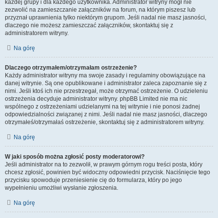
każdej grupy i dla każdego użytkownika. Administrator witryny mógł nie
zezwolić na zamieszczanie załączników na forum, na którym piszesz lub
przyznał uprawnienia tylko niektórym grupom. Jeśli nadal nie masz jasności,
dlaczego nie możesz zamieszczać załączników, skontaktuj się z
administratorem witryny.
Na górę
Dlaczego otrzymałem/otrzymałam ostrzeżenie?
Każdy administrator witryny ma swoje zasady i regulaminy obowiązujące na
danej witrynie. Są one opublikowane i administrator zaleca zapoznanie się z
nimi. Jeśli ktoś ich nie przestrzegał, może otrzymać ostrzeżenie. O udzieleniu
ostrzeżenia decyduje administrator witryny. phpBB Limited nie ma nic
wspólnego z ostrzeżeniami udzielanymi na tej witrynie i nie ponosi żadnej
odpowiedzialności związanej z nimi. Jeśli nadal nie masz jasności, dlaczego
otrzymałeś/otrzymałaś ostrzeżenie, skontaktuj się z administratorem witryny.
Na górę
W jaki sposób można zgłosić posty moderatorowi?
Jeśli administrator na to zezwolił, w prawym górnym rogu treści posta, który
chcesz zgłosić, powinien być widoczny odpowiedni przycisk. Naciśnięcie tego
przycisku spowoduje przeniesienie cię do formularza, który po jego
wypełnieniu umożliwi wysłanie zgłoszenia.
Na górę