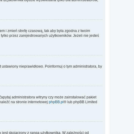
ontem i zmień strefę czasową, tak aby była zgodna z twoim
tylko przez zarejestrowanych użytkowników. Jeżeli nie jesteś
t ustawiony nieprawidłowo. Poinformuj o tym administratora, by
Zapytaj administratora witryny czy może zainstalować pakiet
naleźć na stronie internetowej
phpBB.pl
® lub phpBB Limited
 jest skojarzony z rangą użytkownika. W zależności od