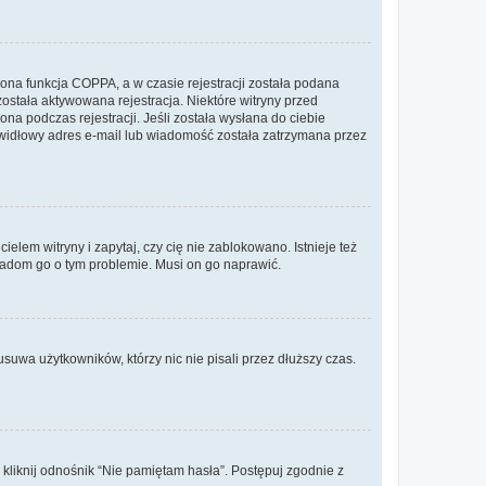
ona funkcja COPPA, a w czasie rejestracji została podana
została aktywowana rejestracja. Niektóre witryny przed
na podczas rejestracji. Jeśli została wysłana do ciebie
rawidłowy adres e-mail lub wiadomość została zatrzymana przez
lem witryny i zapytaj, czy cię nie zablokowano. Istnieje też
wiadom go o tym problemie. Musi on go naprawić.
suwa użytkowników, którzy nic nie pisali przez dłuższy czas.
liknij odnośnik “Nie pamiętam hasła”. Postępuj zgodnie z