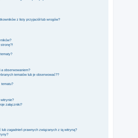
owników z listy przyjaciół lub wrogów?
yników?
stronę?!
 tematy?
ki a obserwowaniem?
ybranych tematów lub je obserwować??
, tematu?
 witrynie?
je załączniki?
 lub zagadnień prawnych związanych z tą witryną?
tryny?