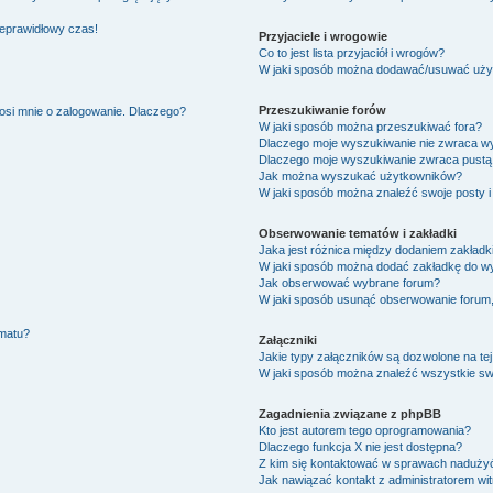
ieprawidłowy czas!
Przyjaciele i wrogowie
Co to jest lista przyjaciół i wrogów?
W jaki sposób można dodawać/usuwać użytk
Przeszukiwanie forów
osi mnie o zalogowanie. Dlaczego?
W jaki sposób można przeszukiwać fora?
Dlaczego moje wyszukiwanie nie zwraca w
Dlaczego moje wyszukiwanie zwraca pustą 
Jak można wyszukać użytkowników?
W jaki sposób można znaleźć swoje posty i
Obserwowanie tematów i zakładki
Jaka jest różnica między dodaniem zakład
W jaki sposób można dodać zakładkę do w
Jak obserwować wybrane forum?
W jaki sposób usunąć obserwowanie forum
ematu?
Załączniki
Jakie typy załączników są dozwolone na tej
W jaki sposób można znaleźć wszystkie swo
Zagadnienia związane z phpBB
Kto jest autorem tego oprogramowania?
Dlaczego funkcja X nie jest dostępna?
Z kim się kontaktować w sprawach nadużyć
Jak nawiązać kontakt z administratorem wi