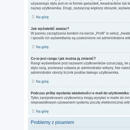
używanego stylu jest on w formie gwiazdek, kwadracików lub kro
nazwy użytkownika. Drugi, zazwyczaj większy obrazek, wyświet
Na górę
Jak wyświetlić awatar?
W panelu zarządzania kontem na karcie „Profil” w sekcji „Awat
i sposób ich wyświetlania są uzależnione od administratora wit
Na górę
Co to jest ranga i jak można ją zmienić?
Rangi wyświetlane pod nazwami użytkowników oznaczają, ile po
stylu rang, ponieważ ustawia je administrator witryny. Nie należ
administrator obniży licznik postów takiego użytkownika.
Na górę
Podczas próby wysłania wiadomości e-mail do użytkownika 
Tylko zarejestrowani użytkownicy mogą wysyłać e-maile do inny
nieprawidłowym używaniem systemu poczty elektronicznej wit
Na górę
Problemy z pisaniem