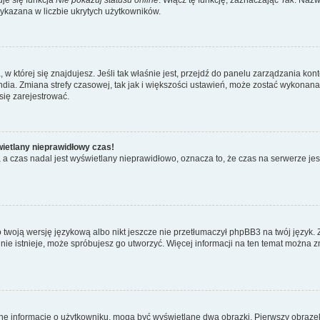
wykazana w liczbie ukrytych użytkowników.
ta, w której się znajdujesz. Jeśli tak właśnie jest, przejdź do panelu zarządzania k
dia. Zmiana strefy czasowej, tak jak i większości ustawień, może zostać wykonana 
się zarejestrować.
wietlany nieprawidłowy czas!
a czas nadal jest wyświetlany nieprawidłowo, oznacza to, że czas na serwerze jes
 twoją wersję językową albo nikt jeszcze nie przetłumaczył phpBB3 na twój język. 
a nie istnieje, może spróbujesz go utworzyć. Więcej informacji na ten temat można z
ane informacje o użytkowniku, mogą być wyświetlane dwa obrazki. Pierwszy obrazek