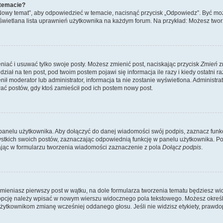
 temacie?
„Nowy temat”, aby odpowiedzieć w temacie, nacisnąć przycisk „Odpowiedz”. Być mo
wyświetlana lista uprawnień użytkownika na każdym forum. Na przykład: Możesz two
niać i usuwać tylko swoje posty. Możesz zmienić post, naciskając przycisk
Zmień
z
iał na ten post, pod twoim postem pojawi się informacja ile razy i kiedy ostatni raz
ienił moderator lub administrator, informacja ta nie zostanie wyświetlona. Administr
ać postów, gdy ktoś zamieścił pod ich postem nowy post.
panelu użytkownika. Aby dołączyć do danej wiadomości swój podpis, zaznacz funk
kich swoich postów, zaznaczając odpowiednią funkcję w panelu użytkownika. Po u
ąc w formularzu tworzenia wiadomości zaznaczenie z pola
Dołącz podpis
.
mieniasz pierwszy post w wątku, na dole formularza tworzenia tematu będziesz widzi
dą opcję należy wpisać w nowym wierszu widocznego pola tekstowego. Możesz określ
 użytkownikom zmianę wcześniej oddanego głosu. Jeśli nie widzisz etykiety, praw