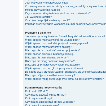
Jest wyświetlany nieprawidłowy czas!
Została wykonana zmiana strefy czasowej, a nadal jest wyświetlany n
Mojego języka nie ma na liście!
Czym są obrazki wyświetlane obok nazwy użytkownika?
Jak wyświetlić awatar?
Co to jest ranga i jak można ją zmienić?
Podczas próby wysłania wiadomości e-mail do użytkownika witryna pr
Problemy z pisaniem
Jak utworzyć nowy temat na forum lub wysłać odpowiedź w temacie?
W jaki sposób można zmienić lub usunąć post?
W jaki sposób można dodać podpis do swojego posta?
W jaki sposób można utworzyć ankietę?
Dlaczego nie można dodać więcej opcji ankiety?
W jaki sposób zmienić lub usunąć ankietę?
Dlaczego nie mam dostępu do forum?
Dlaczego nie mogę dodawać załączników?
Dlaczego otrzymałem/otrzymałam ostrzeżenie?
W jaki sposób można zgłosić posty moderatorowi?
Do czego służy przycisk “Zapisz” znajdujący się w oknie tworzenia t
Dlaczego mój post musi być akceptowany?
W jaki sposób mogę przesunąć swój temat na górę strony tematów?
Formatowanie i typy tematów
Co to jest BBCode?
Czy można używać języka HTML?
Co to są są emotikony?
Czy można umieszczać obrazki w poście?
Co to są ogłoszenia globalne?