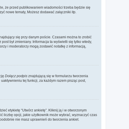
że, że przed publikowaniem wiadomości trzeba będzie się
rzyć nowe tematy, Możesz dodawać załączniki itp.
najdujący się przy danym poście. Czasami można to zrobić
 post był zmieniany. Informacja ta wyświetli się tylko wtedy,
atorzy i moderatorzy mogą zostawić notatkę z informacją,
cję
Dołącz podpis
znajdującą się w formularzu tworzenia
aktywnieniu tej funkcji, za każdym razem pisząc post,
eć etykietę “Utwórz ankietę”. Kliknij ją i w otworzonym
ić liczbę opcji, jakie użytkownik może wybrać, wyznaczyć czas
dopodobnie nie masz uprawnień do tworzenia ankiet.