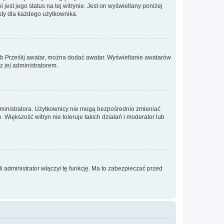
est jego status na tej witrynie. Jest on wyświetlany poniżej
sty dla każdego użytkownika.
lub Prześlij awatar, można dodać awatar. Wyświetlanie awatarów
z jej administratorem.
dministratora. Użytkownicy nie mogą bezpośrednio zmieniać
. Większość witryn nie toleruje takich działań i moderator lub
 administrator włączył tę funkcję. Ma to zabezpieczać przed