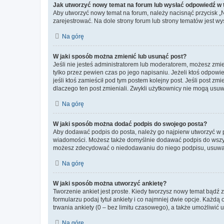
Jak utworzyć nowy temat na forum lub wysłać odpowiedź w
Aby utworzyć nowy temat na forum, należy nacisnąć przycisk 
zarejestrować. Na dole strony forum lub strony tematów jest 
Na górę
W jaki sposób można zmienić lub usunąć post?
Jeśli nie jesteś administratorem lub moderatorem, możesz zmie
tylko przez pewien czas po jego napisaniu. Jeżeli ktoś odpowiedz
jeśli ktoś zamieścił pod tym postem kolejny post. Jeśli post zm
dlaczego ten post zmieniali. Zwykli użytkownicy nie mogą usuw
Na górę
W jaki sposób można dodać podpis do swojego posta?
Aby dodawać podpis do posta, należy go najpierw utworzyć w 
wiadomości. Możesz także domyślnie dodawać podpis do wszyst
możesz zdecydować o niedodawaniu do niego podpisu, usuwaj
Na górę
W jaki sposób można utworzyć ankietę?
Tworzenie ankiet jest proste. Kiedy tworzysz nowy temat bądź z
formularzu podaj tytuł ankiety i co najmniej dwie opcje. Każ
trwania ankiety (0 – bez limitu czasowego), a także umożliwić
Na górę