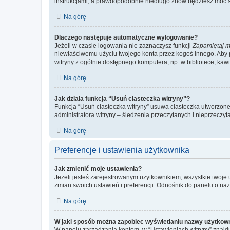
instrukcjami, a prawdopodobnie niedługo znów będziesz móc 
Na górę
Dlaczego następuje automatyczne wylogowanie?
Jeżeli w czasie logowania nie zaznaczysz funkcji
Zapamiętaj m
niewłaściwemu użyciu twojego konta przez kogoś innego. Ab
witryny z ogólnie dostępnego komputera, np. w bibliotece, kawiar
Na górę
Jak działa funkcja “Usuń ciasteczka witryny”?
Funkcja “Usuń ciasteczka witryny” usuwa ciasteczka utworzone 
administratora witryny – śledzenia przeczytanych i nieprzec
Na górę
Preferencje i ustawienia użytkownika
Jak zmienić moje ustawienia?
Jeżeli jesteś zarejestrowanym użytkownikiem, wszystkie twoje
zmian swoich ustawień i preferencji. Odnośnik do panelu o nazw
Na górę
W jaki sposób można zapobiec wyświetlaniu nazwy użytkown
W panelu zarządzania kontem, w “Ustawieniach witryny” znajdu