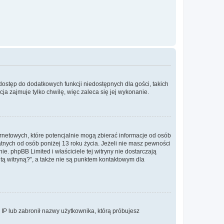
 dostęp do dodatkowych funkcji niedostępnych dla gości, takich
a zajmuje tylko chwilę, więc zaleca się jej wykonanie.
ernetowych, które potencjalnie mogą zbierać informacje od osób
tnych od osób poniżej 13 roku życia. Jeżeli nie masz pewności
e. phpBB Limited i właściciele tej witryny nie dostarczają
ą witryną?”, a także nie są punktem kontaktowym dla
s IP lub zabronił nazwy użytkownika, którą próbujesz