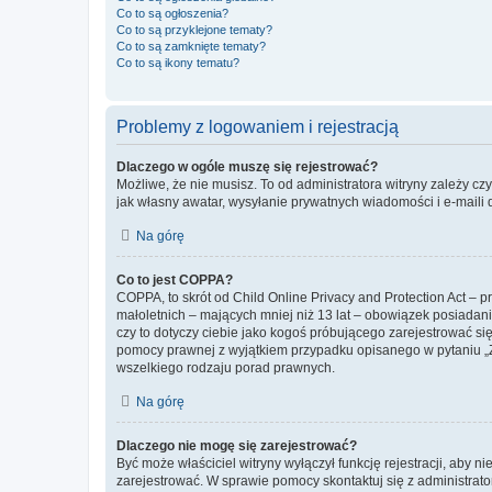
Co to są ogłoszenia?
Co to są przyklejone tematy?
Co to są zamknięte tematy?
Co to są ikony tematu?
Problemy z logowaniem i rejestracją
Dlaczego w ogóle muszę się rejestrować?
Możliwe, że nie musisz. To od administratora witryny zależy cz
jak własny awatar, wysyłanie prywatnych wiadomości i e-maili 
Na górę
Co to jest COPPA?
COPPA, to skrót od Child Online Privacy and Protection Act – 
małoletnich – mających mniej niż 13 lat – obowiązek posiadan
czy to dotyczy ciebie jako kogoś próbującego zarejestrować się 
pomocy prawnej z wyjątkiem przypadku opisanego w pytaniu „Z
wszelkiego rodzaju porad prawnych.
Na górę
Dlaczego nie mogę się zarejestrować?
Być może właściciel witryny wyłączył funkcję rejestracji, aby n
zarejestrować. W sprawie pomocy skontaktuj się z administrato