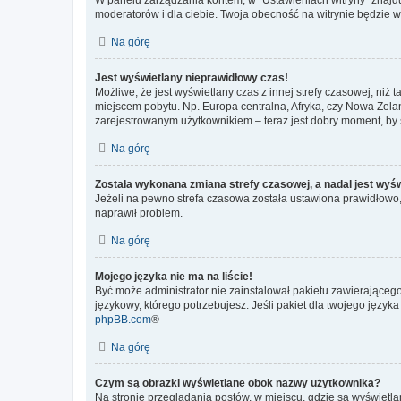
moderatorów i dla ciebie. Twoja obecność na witrynie będzie 
Na górę
Jest wyświetlany nieprawidłowy czas!
Możliwe, że jest wyświetlany czas z innej strefy czasowej, niż 
miejscem pobytu. Np. Europa centralna, Afryka, czy Nowa Zelan
zarejestrowanym użytkownikiem – teraz jest dobry moment, by 
Na górę
Została wykonana zmiana strefy czasowej, a nadal jest wyś
Jeżeli na pewno strefa czasowa została ustawiona prawidłowo, 
naprawił problem.
Na górę
Mojego języka nie ma na liście!
Być może administrator nie zainstalował pakietu zawierającego
językowy, którego potrzebujesz. Jeśli pakiet dla twojego język
phpBB.com
®
Na górę
Czym są obrazki wyświetlane obok nazwy użytkownika?
Na stronie przeglądania postów, w miejscu, gdzie są wyświetl