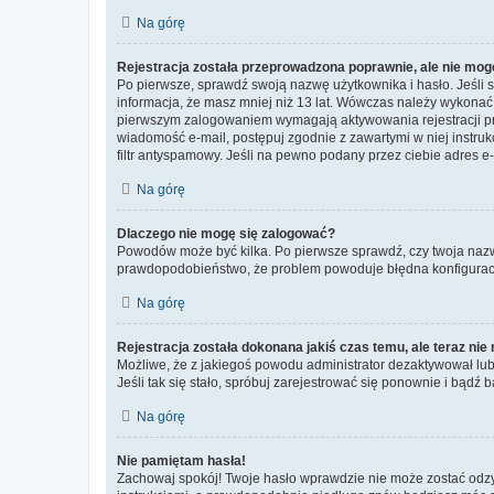
Na górę
Rejestracja została przeprowadzona poprawnie, ale nie mog
Po pierwsze, sprawdź swoją nazwę użytkownika i hasło. Jeśli 
informacja, że masz mniej niż 13 lat. Wówczas należy wykonać i
pierwszym zalogowaniem wymagają aktywowania rejestracji przez
wiadomość e-mail, postępuj zgodnie z zawartymi w niej instru
filtr antyspamowy. Jeśli na pewno podany przez ciebie adres e-
Na górę
Dlaczego nie mogę się zalogować?
Powodów może być kilka. Po pierwsze sprawdź, czy twoja nazwa u
prawdopodobieństwo, że problem powoduje błędna konfiguracja w
Na górę
Rejestracja została dokonana jakiś czas temu, ale teraz ni
Możliwe, że z jakiegoś powodu administrator dezaktywował lub u
Jeśli tak się stało, spróbuj zarejestrować się ponownie i bą
Na górę
Nie pamiętam hasła!
Zachowaj spokój! Twoje hasło wprawdzie nie może zostać odzys