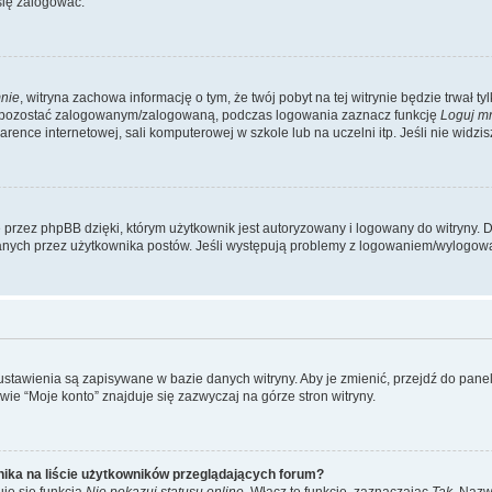
się zalogować.
nie
, witryna zachowa informację o tym, że twój pobyt na tej witrynie będzie trwał t
y pozostać zalogowanym/zalogowaną, podczas logowania zaznacz funkcję
Loguj m
ence internetowej, sali komputerowej w szkole lub na uczelni itp. Jeśli nie widzisz t
przez phpBB dzięki, którym użytkownik jest autoryzowany i logowany do witryny. D
zytanych przez użytkownika postów. Jeśli występują problemy z logowaniem/wylogo
 ustawienia są zapisywane w bazie danych witryny. Aby je zmienić, przejdź do p
ie “Moje konto” znajduje się zazwyczaj na górze stron witryny.
ika na liście użytkowników przeglądających forum?
je się funkcja
Nie pokazuj statusu online
. Włącz tę funkcję, zaznaczając
Tak
. Nazw