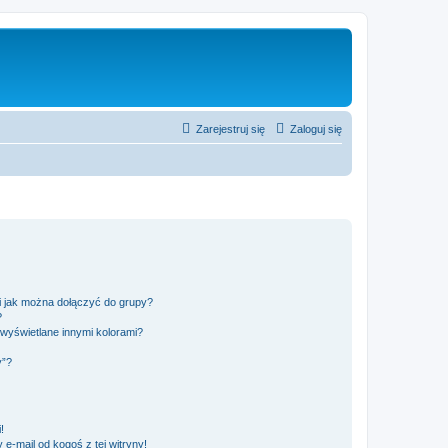
Zarejestruj się
Zaloguj się
 i jak można dołączyć do grupy?
?
wyświetlane innymi kolorami?
y”?
!
e-mail od kogoś z tej witryny!