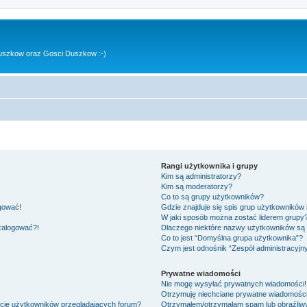
uszkow oraz Gosci Duszkow :-)
Rangi użytkownika i grupy
Kim są administratorzy?
Kim są moderatorzy?
Co to są grupy użytkowników?
ogować!
Gdzie znajduje się spis grup użytkowników
W jaki sposób można zostać liderem grupy
 zalogować?!
Dlaczego niektóre nazwy użytkowników są 
Co to jest “Domyślna grupa użytkownika”?
Czym jest odnośnik “Zespół administracyjn
Prywatne wiadomości
Nie mogę wysyłać prywatnych wiadomości!
Otrzymuję niechciane prywatne wiadomości
ście użytkowników przeglądających forum?
Otrzymałem/otrzymałam spam lub obraźliwy 