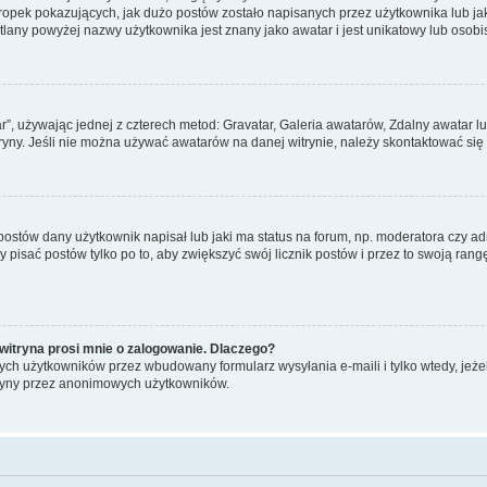
pek pokazujących, jak dużo postów zostało napisanych przez użytkownika lub jaki j
lany powyżej nazwy użytkownika jest znany jako awatar i jest unikatowy lub osobi
ar”, używając jednej z czterech metod: Gravatar, Galeria awatarów, Zdalny awatar 
ryny. Jeśli nie można używać awatarów na danej witrynie, należy skontaktować się 
stów dany użytkownik napisał lub jaki ma status na forum, np. moderatora czy a
y pisać postów tylko po to, aby zwiększyć swój licznik postów i przez to swoją rangę
witryna prosi mnie o zalogowanie. Dlaczego?
ch użytkowników przez wbudowany formularz wysyłania e-maili i tylko wtedy, jeżeli
ryny przez anonimowych użytkowników.