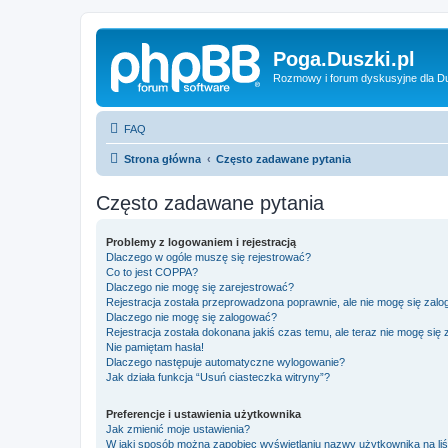
Poga.Duszki.pl
Rozmowy i forum dyskusyjne dla D
FAQ
Strona główna
Często zadawane pytania
Często zadawane pytania
Problemy z logowaniem i rejestracją
Dlaczego w ogóle muszę się rejestrować?
Co to jest COPPA?
Dlaczego nie mogę się zarejestrować?
Rejestracja została przeprowadzona poprawnie, ale nie mogę się zal
Dlaczego nie mogę się zalogować?
Rejestracja została dokonana jakiś czas temu, ale teraz nie mogę się
Nie pamiętam hasła!
Dlaczego następuje automatyczne wylogowanie?
Jak działa funkcja “Usuń ciasteczka witryny”?
Preferencje i ustawienia użytkownika
Jak zmienić moje ustawienia?
W jaki sposób można zapobiec wyświetlaniu nazwy użytkownika na li