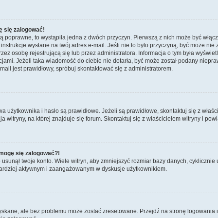
ę się zalogować!
są poprawne, to wystąpiła jedna z dwóch przyczyn. Pierwszą z nich może być włącz
nstrukcje wysłane na twój adres e-mail. Jeśli nie to było przyczyną, być może nie 
 osobę rejestrującą się lub przez administratora. Informacja o tym była wyświetlo
kcjami. Jeżeli taka wiadomość do ciebie nie dotarła, być może został podany niep
mail jest prawidłowy, spróbuj skontaktować się z administratorem.
żytkownika i hasło są prawidłowe. Jeżeli są prawidłowe, skontaktuj się z właścicie
itryny, na której znajduje się forum. Skontaktuj się z właścicielem witryny i po
e mogę się zalogować?!
sunął twoje konto. Wiele witryn, aby zmniejszyć rozmiar bazy danych, cyklicznie u
dź bardziej aktywnym i zaangażowanym w dyskusje użytkownikiem.
kane, ale bez problemu może zostać zresetowane. Przejdź na stronę logowania i k