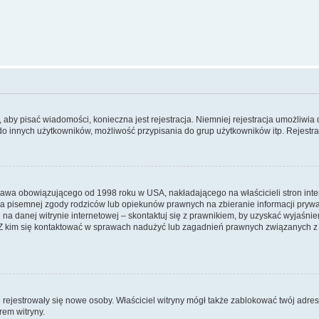
y, aby pisać wiadomości, konieczna jest rejestracja. Niemniej rejestracja umożliwia
do innych użytkowników, możliwość przypisania do grup użytkowników itp. Rejestracj
prawa obowiązującego od 1998 roku w USA, nakładającego na właścicieli stron int
ia pisemnej zgody rodziców lub opiekunów prawnych na zbieranie informacji prywa
na danej witrynie internetowej – skontaktuj się z prawnikiem, by uzyskać wyjaśnieni
 kim się kontaktować w sprawach nadużyć lub zagadnień prawnych związanych z t
ie rejestrowały się nowe osoby. Właściciel witryny mógł także zablokować twój adre
rem witryny.