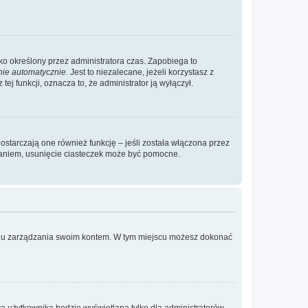
ylko określony przez administratora czas. Zapobiega to
nie automatycznie
. Jest to niezalecane, jeżeli korzystasz z
ej funkcji, oznacza to, że administrator ją wyłączył.
ostarczają one również funkcję – jeśli została włączona przez
waniem, usunięcie ciasteczek może być pomocne.
anelu zarządzania swoim kontem. W tym miejscu możesz dokonać
a użytkownika będzie wyświetlana tylko dla administratorów,