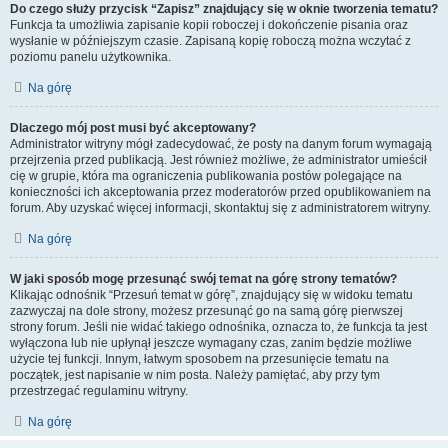
Do czego służy przycisk “Zapisz” znajdujący się w oknie tworzenia tematu?
Funkcja ta umożliwia zapisanie kopii roboczej i dokończenie pisania oraz
wysłanie w późniejszym czasie. Zapisaną kopię roboczą można wczytać z
poziomu panelu użytkownika.
Na górę
Dlaczego mój post musi być akceptowany?
Administrator witryny mógł zadecydować, że posty na danym forum wymagają
przejrzenia przed publikacją. Jest również możliwe, że administrator umieścił
cię w grupie, która ma ograniczenia publikowania postów polegające na
konieczności ich akceptowania przez moderatorów przed opublikowaniem na
forum. Aby uzyskać więcej informacji, skontaktuj się z administratorem witryny.
Na górę
W jaki sposób mogę przesunąć swój temat na górę strony tematów?
Klikając odnośnik “Przesuń temat w górę”, znajdujący się w widoku tematu
zazwyczaj na dole strony, możesz przesunąć go na samą górę pierwszej
strony forum. Jeśli nie widać takiego odnośnika, oznacza to, że funkcja ta jest
wyłączona lub nie upłynął jeszcze wymagany czas, zanim będzie możliwe
użycie tej funkcji. Innym, łatwym sposobem na przesunięcie tematu na
początek, jest napisanie w nim posta. Należy pamiętać, aby przy tym
przestrzegać regulaminu witryny.
Na górę