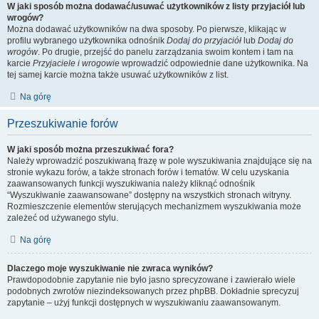
W jaki sposób można dodawać/usuwać użytkowników z listy przyjaciół lub
wrogów?
Można dodawać użytkowników na dwa sposoby. Po pierwsze, klikając w
profilu wybranego użytkownika odnośnik
Dodaj do przyjaciół
lub
Dodaj do
wrogów
. Po drugie, przejść do panelu zarządzania swoim kontem i tam na
karcie
Przyjaciele i wrogowie
wprowadzić odpowiednie dane użytkownika. Na
tej samej karcie można także usuwać użytkowników z list.
Na górę
Przeszukiwanie forów
W jaki sposób można przeszukiwać fora?
Należy wprowadzić poszukiwaną frazę w pole wyszukiwania znajdujące się na
stronie wykazu forów, a także stronach forów i tematów. W celu uzyskania
zaawansowanych funkcji wyszukiwania należy kliknąć odnośnik
“Wyszukiwanie zaawansowane” dostępny na wszystkich stronach witryny.
Rozmieszczenie elementów sterujących mechanizmem wyszukiwania może
zależeć od używanego stylu.
Na górę
Dlaczego moje wyszukiwanie nie zwraca wyników?
Prawdopodobnie zapytanie nie było jasno sprecyzowane i zawierało wiele
podobnych zwrotów niezindeksowanych przez phpBB. Dokładnie sprecyzuj
zapytanie – użyj funkcji dostępnych w wyszukiwaniu zaawansowanym.