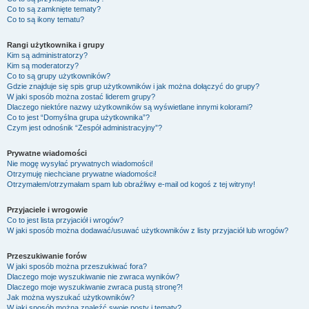
Co to są zamknięte tematy?
Co to są ikony tematu?
Rangi użytkownika i grupy
Kim są administratorzy?
Kim są moderatorzy?
Co to są grupy użytkowników?
Gdzie znajduje się spis grup użytkowników i jak można dołączyć do grupy?
W jaki sposób można zostać liderem grupy?
Dlaczego niektóre nazwy użytkowników są wyświetlane innymi kolorami?
Co to jest “Domyślna grupa użytkownika”?
Czym jest odnośnik “Zespół administracyjny”?
Prywatne wiadomości
Nie mogę wysyłać prywatnych wiadomości!
Otrzymuję niechciane prywatne wiadomości!
Otrzymałem/otrzymałam spam lub obraźliwy e-mail od kogoś z tej witryny!
Przyjaciele i wrogowie
Co to jest lista przyjaciół i wrogów?
W jaki sposób można dodawać/usuwać użytkowników z listy przyjaciół lub wrogów?
Przeszukiwanie forów
W jaki sposób można przeszukiwać fora?
Dlaczego moje wyszukiwanie nie zwraca wyników?
Dlaczego moje wyszukiwanie zwraca pustą stronę?!
Jak można wyszukać użytkowników?
W jaki sposób można znaleźć swoje posty i tematy?