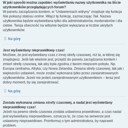
W jaki sposób można zapobiec wyświetlaniu nazwy użytkownika na liście
użytkowników przeglądających forum?
W panelu zarządzania kontem, w “Ustawieniach witryny” znajduje się funkcja
Nie pokazuj statusu online
. Włącz tę funkcję, zaznaczając
Tak
. Nazwa
użytkownika będzie wyświetlana tylko dla administratorów, moderatorów i dla
ciebie. Twoja obecność na witrynie będzie wykazana w liczbie ukrytych
użytkowników.
Na górę
Jest wyświetlany nieprawidłowy czas!
Możliwe, że jest wyświetlany czas z innej strefy czasowej, niż ta, w której się
znajdujesz. Jeśli tak właśnie jest, przejdź do panelu zarządzania kontem i
zmień strefę czasową, tak aby była zgodna z twoim miejscem pobytu. Np.
Europa centralna, Afryka, czy Nowa Zelandia. Zmiana strefy czasowej, tak jak i
większości ustawień, może zostać wykonana tylko przez zarejestrowanych
użytkowników. Jeżeli nie jesteś zarejestrowanym użytkownikiem – teraz jest
dobry moment, by się zarejestrować.
Na górę
Została wykonana zmiana strefy czasowej, a nadal jest wyświetlany
nieprawidłowy czas!
Jeżeli na pewno strefa czasowa została ustawiona prawidłowo, a czas nadal
jest wyświetlany nieprawidłowo, oznacza to, że czas na serwerze jest
ustawiony nieprawidłowo. Poinformuj o tym administratora, by naprawił
problem.