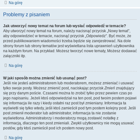
Na górę
Problemy z pisaniem
Jak utworzyć nowy temat na forum lub wysłać odpowiedź w temacie?
Aby utworzyć nowy temat na forum, należy nacisnąć przycisk „Nowy temat”,
aby odpowiedzieć w temacie, nacisnąć przycisk „Odpowiedz”. Być może, że
przed publikowaniem wiadomości trzeba będzie się zarejestrować. Na dole
strony forum lub strony tematów jest wyświetlana lista uprawnień użytkownika
na każdym forum. Na przykład: Możesz tworzyć nowe tematy, Możesz dodawać
załączniki itp.
Na górę
W jaki sposób można zmienić lub usunąć post?
Jeśli nie jesteś administratorem lub moderatorem, możesz zmieniać i usuwać
tylko swoje posty. Możesz zmienić post, naciskając przycisk
Zmień
znajdujący
się przy danym poście. Czasami można to zrobić tylko przez pewien czas po
jego napisaniu. Jeżeli ktoś odpowiedział na ten post, pod twoim postem pojawi
się informacja ile razy i kiedy ostatni raz post był zmieniany. Informacja ta
wyświetli się tylko wtedy, jeśli ktoś zamieścił pod tym postem kolejny post. Jeśli
post zmienił moderator lub administrator, informacja ta nie zostanie
wyświetlona. Administratorzy i moderatorzy mogą zostawić notatkę z
informacją, dlaczego ten post zmieniali. Zwykli użytkownicy nie mogą usuwać
postów, gdy ktoś zamieścił pod ich postem nowy post.
Na górę