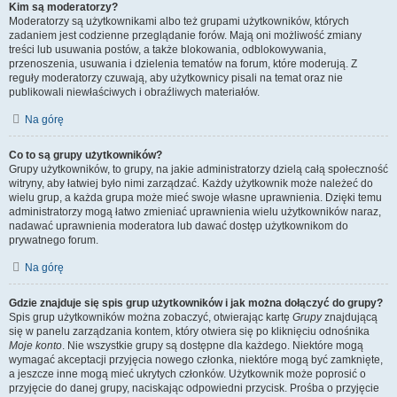
Kim są moderatorzy?
Moderatorzy są użytkownikami albo też grupami użytkowników, których
zadaniem jest codzienne przeglądanie forów. Mają oni możliwość zmiany
treści lub usuwania postów, a także blokowania, odblokowywania,
przenoszenia, usuwania i dzielenia tematów na forum, które moderują. Z
reguły moderatorzy czuwają, aby użytkownicy pisali na temat oraz nie
publikowali niewłaściwych i obraźliwych materiałów.
Na górę
Co to są grupy użytkowników?
Grupy użytkowników, to grupy, na jakie administratorzy dzielą całą społeczność
witryny, aby łatwiej było nimi zarządzać. Każdy użytkownik może należeć do
wielu grup, a każda grupa może mieć swoje własne uprawnienia. Dzięki temu
administratorzy mogą łatwo zmieniać uprawnienia wielu użytkowników naraz,
nadawać uprawnienia moderatora lub dawać dostęp użytkownikom do
prywatnego forum.
Na górę
Gdzie znajduje się spis grup użytkowników i jak można dołączyć do grupy?
Spis grup użytkowników można zobaczyć, otwierając kartę
Grupy
znajdującą
się w panelu zarządzania kontem, który otwiera się po kliknięciu odnośnika
Moje konto
. Nie wszystkie grupy są dostępne dla każdego. Niektóre mogą
wymagać akceptacji przyjęcia nowego członka, niektóre mogą być zamknięte,
a jeszcze inne mogą mieć ukrytych członków. Użytkownik może poprosić o
przyjęcie do danej grupy, naciskając odpowiedni przycisk. Prośba o przyjęcie