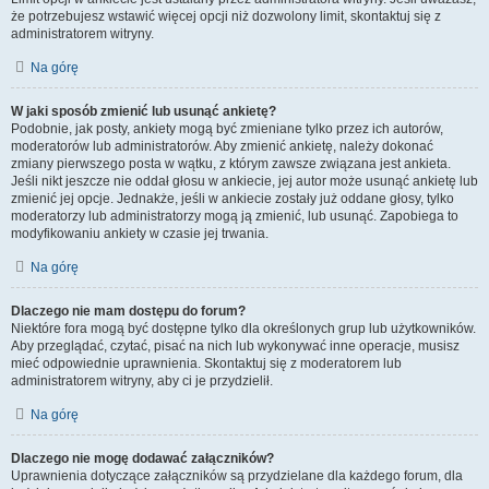
że potrzebujesz wstawić więcej opcji niż dozwolony limit, skontaktuj się z
administratorem witryny.
Na górę
W jaki sposób zmienić lub usunąć ankietę?
Podobnie, jak posty, ankiety mogą być zmieniane tylko przez ich autorów,
moderatorów lub administratorów. Aby zmienić ankietę, należy dokonać
zmiany pierwszego posta w wątku, z którym zawsze związana jest ankieta.
Jeśli nikt jeszcze nie oddał głosu w ankiecie, jej autor może usunąć ankietę lub
zmienić jej opcje. Jednakże, jeśli w ankiecie zostały już oddane głosy, tylko
moderatorzy lub administratorzy mogą ją zmienić, lub usunąć. Zapobiega to
modyfikowaniu ankiety w czasie jej trwania.
Na górę
Dlaczego nie mam dostępu do forum?
Niektóre fora mogą być dostępne tylko dla określonych grup lub użytkowników.
Aby przeglądać, czytać, pisać na nich lub wykonywać inne operacje, musisz
mieć odpowiednie uprawnienia. Skontaktuj się z moderatorem lub
administratorem witryny, aby ci je przydzielił.
Na górę
Dlaczego nie mogę dodawać załączników?
Uprawnienia dotyczące załączników są przydzielane dla każdego forum, dla