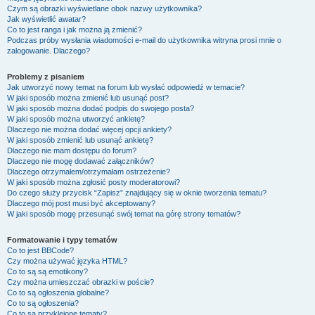
Czym są obrazki wyświetlane obok nazwy użytkownika?
Jak wyświetlić awatar?
Co to jest ranga i jak można ją zmienić?
Podczas próby wysłania wiadomości e-mail do użytkownika witryna prosi mnie o
zalogowanie. Dlaczego?
Problemy z pisaniem
Jak utworzyć nowy temat na forum lub wysłać odpowiedź w temacie?
W jaki sposób można zmienić lub usunąć post?
W jaki sposób można dodać podpis do swojego posta?
W jaki sposób można utworzyć ankietę?
Dlaczego nie można dodać więcej opcji ankiety?
W jaki sposób zmienić lub usunąć ankietę?
Dlaczego nie mam dostępu do forum?
Dlaczego nie mogę dodawać załączników?
Dlaczego otrzymałem/otrzymałam ostrzeżenie?
W jaki sposób można zgłosić posty moderatorowi?
Do czego służy przycisk “Zapisz” znajdujący się w oknie tworzenia tematu?
Dlaczego mój post musi być akceptowany?
W jaki sposób mogę przesunąć swój temat na górę strony tematów?
Formatowanie i typy tematów
Co to jest BBCode?
Czy można używać języka HTML?
Co to są są emotikony?
Czy można umieszczać obrazki w poście?
Co to są ogłoszenia globalne?
Co to są ogłoszenia?
Co to są przyklejone tematy?