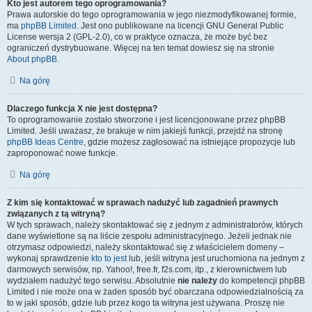
Kto jest autorem tego oprogramowania?
Prawa autorskie do tego oprogramowania w jego niezmodyfikowanej formie,
ma
phpBB Limited
. Jest ono publikowane na licencji GNU General Public
License wersja 2 (GPL-2.0), co w praktyce oznacza, że może być bez
ograniczeń dystrybuowane. Więcej na ten temat dowiesz się na stronie
About phpBB
.
Na górę
Dlaczego funkcja X nie jest dostępna?
To oprogramowanie zostało stworzone i jest licencjonowane przez phpBB
Limited. Jeśli uważasz, że brakuje w nim jakiejś funkcji, przejdź na stronę
phpBB Ideas Centre
, gdzie możesz zagłosować na istniejące propozycje lub
zaproponować nowe funkcje.
Na górę
Z kim się kontaktować w sprawach nadużyć lub zagadnień prawnych
związanych z tą witryną?
W tych sprawach, należy skontaktować się z jednym z administratorów, których
dane wyświetlone są na liście zespołu administracyjnego. Jeżeli jednak nie
otrzymasz odpowiedzi, należy skontaktować się z właścicielem domeny –
wykonaj sprawdzenie
kto to jest
lub, jeśli witryna jest uruchomiona na jednym z
darmowych serwisów, np. Yahoo!, free.fr, f2s.com, itp., z kierownictwem lub
wydziałem nadużyć tego serwisu. Absolutnie
nie należy
do kompetencji phpBB
Limited i nie może ona w żaden sposób być obarczana odpowiedzialnością za
to w jaki sposób, gdzie lub przez kogo ta witryna jest używana. Proszę nie