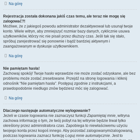
Na górę
Rejestracja została dokonana jakiś czas temu, ale teraz nie mogę się
zalogować?!
Możliwe, że z jakiegoś powodu administrator dezaktywował lub usunął twoje
konto. Wiele witryn, aby zmniejszyć rozmiar bazy danych, cyklicznie usuwa
użytkowników, którzy nic nie pisali przez dłuższy czas. Jeśli tak się stało,
spróbuj zarejestrować się ponownie i bądź bardziej aktywnym i
zaangażowanym w dyskusje użytkownikiem.
Na górę
Nie pamiętam hasła!
Zachowaj spokój! Twoje hasło wprawdzie nie może zostać odzyskane, ale bez
problemu może zostać zresetowane. Przejdź na stronę logowania i kliknij
odnośnik “Nie pamiętam hasła”. Postępuj zgodnie z instrukcjami, a
prawdopodobnie niedługo znów będziesz móc się zalogować.
Na górę
Dlaczego następuje automatyczne wylogowanie?
Jeżeli w czasie logowania nie zaznaczysz funkcji
Zapamiętaj mnie
, witryna
zachowa informację o tym, że twój pobyt na tej witrynie będzie trwał tylko
określony przez administratora czas. Zapobiega to niewłaściwemu użyciu
twojego konta przez kogoś innego. Aby pozostać zalogowanym/zalogowaną,
podczas logowania zaznacz funkcję
Loguj mnie automatycznie
. Jest to