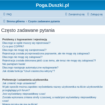
Poga.Duszki.pl
FAQ
Zarejestruj się
Zaloguj się
Strona główna
Często zadawane pytania
Często zadawane pytania
Problemy z logowaniem i rejestracją
Dlaczego w ogóle muszę się rejestrować?
Co to jest COPPA?
Dlaczego nie mogę się zarejestrować?
Rejestracja została przeprowadzona poprawnie, ale nie mogę się zalogować!
Dlaczego nie mogę się zalogować?
Rejestracja została dokonana jakiś czas temu, ale teraz nie mogę się zalogować?!
Nie pamiętam hasła!
Dlaczego następuje automatyczne wylogowanie?
Jak działa funkcja “Usuń ciasteczka witryny”?
Preferencje i ustawienia użytkownika
Jak zmienić moje ustawienia?
W jaki sposób można zapobiec wyświetlaniu nazwy użytkownika na liście użytkowników
przeglądających forum?
Jest wyświetlany nieprawidłowy czas!
Została wykonana zmiana strefy czasowej, a nadal jest wyświetlany nieprawidłowy
czas!
Mojego języka nie ma na liście!