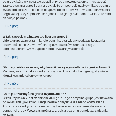
do grupy, która wymaga akceptacji przyjęcia nowego członka, musi zostać
zaakceptowana przez lidera grupy. Może on poprosić użytkownika o podanie
wyjaśnień, dlaczego chce on dołączyć do tej grupy. W przypadku otrzymania
negatywnej decyzji proszę nie nękać lidera grupy pytaniami – widocznie miał
on swoje powody.
Na górę
W jaki sposób można zostać liderem grupy?
Lidera grupy zazwyczaj mianuje administrator witryny podczas tworzenia
grupy. Jeśli chcesz utworzyć grupę użytkowników, skontaktuj się z
administratorem, wysyłając do niego prywatną wiadomość.
Na górę
Dlaczego niektóre nazwy użytkowników są wyświetlane innymi kolorami?
Możliwe, że administrator witryny przypisał kolor członkom grupy, aby ułatwić
identyfikowanie członków tej grupy.
Na górę
Co to jest “Domyślna grupa użytkownika”?
Jeżeli użytkownik jest członkiem kilku grup, jego domyślna grupa jest używana
do określenia, jaki kolor i ranga będzie domyślnie dla niego wyświetlana.
Administrator witryny może nadać użytkownikowi uprawnienia do zmiany
domyślnej grupy. Wówczas można to zrobić z poziomu panelu zarządzania
kontem.