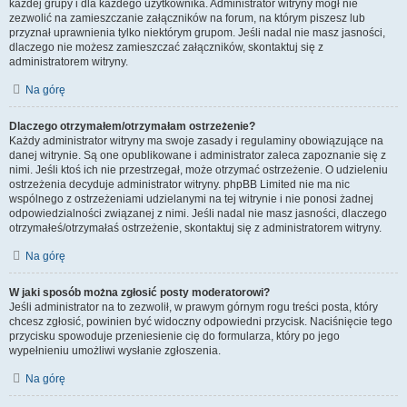
każdej grupy i dla każdego użytkownika. Administrator witryny mógł nie
zezwolić na zamieszczanie załączników na forum, na którym piszesz lub
przyznał uprawnienia tylko niektórym grupom. Jeśli nadal nie masz jasności,
dlaczego nie możesz zamieszczać załączników, skontaktuj się z
administratorem witryny.
Na górę
Dlaczego otrzymałem/otrzymałam ostrzeżenie?
Każdy administrator witryny ma swoje zasady i regulaminy obowiązujące na
danej witrynie. Są one opublikowane i administrator zaleca zapoznanie się z
nimi. Jeśli ktoś ich nie przestrzegał, może otrzymać ostrzeżenie. O udzieleniu
ostrzeżenia decyduje administrator witryny. phpBB Limited nie ma nic
wspólnego z ostrzeżeniami udzielanymi na tej witrynie i nie ponosi żadnej
odpowiedzialności związanej z nimi. Jeśli nadal nie masz jasności, dlaczego
otrzymałeś/otrzymałaś ostrzeżenie, skontaktuj się z administratorem witryny.
Na górę
W jaki sposób można zgłosić posty moderatorowi?
Jeśli administrator na to zezwolił, w prawym górnym rogu treści posta, który
chcesz zgłosić, powinien być widoczny odpowiedni przycisk. Naciśnięcie tego
przycisku spowoduje przeniesienie cię do formularza, który po jego
wypełnieniu umożliwi wysłanie zgłoszenia.
Na górę