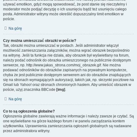
używać emotikon, gdyż mogą spowodować, że post stanie się nieczytelny i
moderator może podjąć decyzję o ich usunięciu bądź też usunięciu całego
posta. Administrator witryny może określić dopuszczalny limit emotikon w
poście.
Na górę
Czy można umieszczać obrazki w poście?
Tak, obrazki można umieszczać w postach. Jeśli administrator włączył
możliwość zamieszczania załączników, można wgrać obrazek bezpośrednio
na witrynę. Jeśli ta funkcja nie działa, aby obrazek był wyświetlany na forum,
należy podać odnośnik do obrazka umieszczonego na publicznie dostępnym
serwerze, np. http://www.jakas_strona.com/moj_obrazek.gif. Nie można
podawać odnośników do obrazków zapisanych na prywatnym komputerze,
chyba że jest publicznie dostępnym serwerem ani do obrazków znajdujących
się na stronach wymagających autoryzacji, takich jak, np. skrzynki pocztowe na
Gmail lub Yahoo! oraz stronach chronionych hasłem. Aby umieścić obrazek w
poście, użyj znacznika BBCode
[img]
.
Na górę
Co to są ogłoszenia globalne?
Ogłoszenia globalne zawierają ważne informacje i należy zawsze je czytać. Są
one wyświetlane na górze każdego forum i w panelu zarządzania kontem
użytkownika. Uprawnienia zamieszczania ogłoszeń globalnych są nadawane
przez administratora witryny.