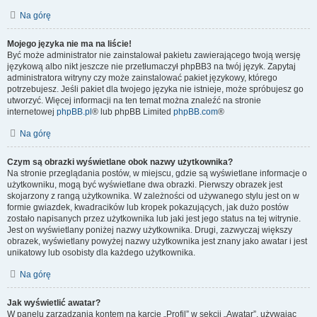
Na górę
Mojego języka nie ma na liście!
Być może administrator nie zainstalował pakietu zawierającego twoją wersję
językową albo nikt jeszcze nie przetłumaczył phpBB3 na twój język. Zapytaj
administratora witryny czy może zainstalować pakiet językowy, którego
potrzebujesz. Jeśli pakiet dla twojego języka nie istnieje, może spróbujesz go
utworzyć. Więcej informacji na ten temat można znaleźć na stronie
internetowej
phpBB.pl
® lub phpBB Limited
phpBB.com
®
Na górę
Czym są obrazki wyświetlane obok nazwy użytkownika?
Na stronie przeglądania postów, w miejscu, gdzie są wyświetlane informacje o
użytkowniku, mogą być wyświetlane dwa obrazki. Pierwszy obrazek jest
skojarzony z rangą użytkownika. W zależności od używanego stylu jest on w
formie gwiazdek, kwadracików lub kropek pokazujących, jak dużo postów
zostało napisanych przez użytkownika lub jaki jest jego status na tej witrynie.
Jest on wyświetlany poniżej nazwy użytkownika. Drugi, zazwyczaj większy
obrazek, wyświetlany powyżej nazwy użytkownika jest znany jako awatar i jest
unikatowy lub osobisty dla każdego użytkownika.
Na górę
Jak wyświetlić awatar?
W panelu zarządzania kontem na karcie „Profil” w sekcji „Awatar”, używając