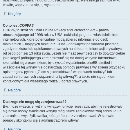
możliwość przypisania do grup użytkowników itp. Rejestracja zajmuje tylko
chwilę, więc zaleca się jej wykonanie.
Na górę
Co to jest COPPA?
COPPA, to skrót od Child Online Privacy and Protection Act – prawa
obowiązującego od 1998 roku w USA, nakładającego na właścicieli stron
internetowych, które potencjalnie mogą zbierać informacje od osób
małoletnich – mających mniej niż 13 lat – obowiązek posiadania pisemnej
zgody rodziców lub opiekunów prawnych na zbieranie informacji prywatnych
od osób poniżej 13 roku życia. Jeżeli nie masz pewności czy to dotyczy ciebie
jako kogoś próbującego zarejestrować się na danej witrynie internetowej –
skontaktuj się z prawnikiem, by uzyskać wyjaśnienie. phpBB Limited i
właściciele tej witryny nie dostarczają pomocy prawnej z wyjątkiem przypadku
opisanego w pytaniu „Z kim się kontaktować w sprawach nadużyć lub
zagadnień prawnych związanych z tą witryną?”, a także nie są punktem
kontaktowym dla wszelkiego rodzaju porad prawnych.
Na górę
Dlaczego nie mogę się zarejestrować?
Być może właściciel witryny wyłączył funkcję rejestracji, aby nie rejestrowały
się nowe osoby. Właściciel witryny mógł także zablokować twój adres IP lub
zabronił nazwy użytkownika, którą próbujesz zarejestrować. W sprawie
pomocy skontaktuj się z administratorem witryny.
Na górę