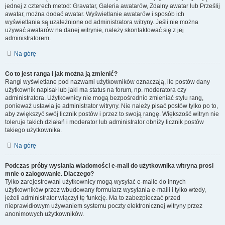
jednej z czterech metod: Gravatar, Galeria awatarów, Zdalny awatar lub Prześlij
awatar, można dodać awatar. Wyświetlanie awatarów i sposób ich
wyświetlania są uzależnione od administratora witryny. Jeśli nie można
używać awatarów na danej witrynie, należy skontaktować się z jej
administratorem.
Na górę
Co to jest ranga i jak można ją zmienić?
Rangi wyświetlane pod nazwami użytkowników oznaczają, ile postów dany
użytkownik napisał lub jaki ma status na forum, np. moderatora czy
administratora. Użytkownicy nie mogą bezpośrednio zmieniać stylu rang,
ponieważ ustawia je administrator witryny. Nie należy pisać postów tylko po to,
aby zwiększyć swój licznik postów i przez to swoją rangę. Większość witryn nie
toleruje takich działań i moderator lub administrator obniży licznik postów
takiego użytkownika.
Na górę
Podczas próby wysłania wiadomości e-mail do użytkownika witryna prosi
mnie o zalogowanie. Dlaczego?
Tylko zarejestrowani użytkownicy mogą wysyłać e-maile do innych
użytkowników przez wbudowany formularz wysyłania e-maili i tylko wtedy,
jeżeli administrator włączył tę funkcję. Ma to zabezpieczać przed
nieprawidłowym używaniem systemu poczty elektronicznej witryny przez
anonimowych użytkowników.