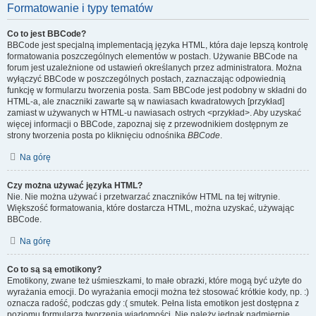
Formatowanie i typy tematów
Co to jest BBCode?
BBCode jest specjalną implementacją języka HTML, która daje lepszą kontrolę
formatowania poszczególnych elementów w postach. Używanie BBCode na
forum jest uzależnione od ustawień określanych przez administratora. Można
wyłączyć BBCode w poszczególnych postach, zaznaczając odpowiednią
funkcję w formularzu tworzenia posta. Sam BBCode jest podobny w składni do
HTML-a, ale znaczniki zawarte są w nawiasach kwadratowych [przykład]
zamiast w używanych w HTML-u nawiasach ostrych <przykład>. Aby uzyskać
więcej informacji o BBCode, zapoznaj się z przewodnikiem dostępnym ze
strony tworzenia posta po kliknięciu odnośnika
BBCode
.
Na górę
Czy można używać języka HTML?
Nie. Nie można używać i przetwarzać znaczników HTML na tej witrynie.
Większość formatowania, które dostarcza HTML, można uzyskać, używając
BBCode.
Na górę
Co to są są emotikony?
Emotikony, zwane też uśmieszkami, to małe obrazki, które mogą być użyte do
wyrażania emocji. Do wyrażania emocji można też stosować krótkie kody, np. :)
oznacza radość, podczas gdy :( smutek. Pełna lista emotikon jest dostępna z
poziomu formularza tworzenia wiadomości. Nie należy jednak nadmiernie