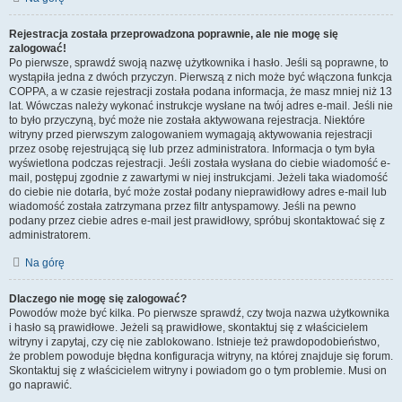
Rejestracja została przeprowadzona poprawnie, ale nie mogę się
zalogować!
Po pierwsze, sprawdź swoją nazwę użytkownika i hasło. Jeśli są poprawne, to
wystąpiła jedna z dwóch przyczyn. Pierwszą z nich może być włączona funkcja
COPPA, a w czasie rejestracji została podana informacja, że masz mniej niż 13
lat. Wówczas należy wykonać instrukcje wysłane na twój adres e-mail. Jeśli nie
to było przyczyną, być może nie została aktywowana rejestracja. Niektóre
witryny przed pierwszym zalogowaniem wymagają aktywowania rejestracji
przez osobę rejestrującą się lub przez administratora. Informacja o tym była
wyświetlona podczas rejestracji. Jeśli została wysłana do ciebie wiadomość e-
mail, postępuj zgodnie z zawartymi w niej instrukcjami. Jeżeli taka wiadomość
do ciebie nie dotarła, być może został podany nieprawidłowy adres e-mail lub
wiadomość została zatrzymana przez filtr antyspamowy. Jeśli na pewno
podany przez ciebie adres e-mail jest prawidłowy, spróbuj skontaktować się z
administratorem.
Na górę
Dlaczego nie mogę się zalogować?
Powodów może być kilka. Po pierwsze sprawdź, czy twoja nazwa użytkownika
i hasło są prawidłowe. Jeżeli są prawidłowe, skontaktuj się z właścicielem
witryny i zapytaj, czy cię nie zablokowano. Istnieje też prawdopodobieństwo,
że problem powoduje błędna konfiguracja witryny, na której znajduje się forum.
Skontaktuj się z właścicielem witryny i powiadom go o tym problemie. Musi on
go naprawić.