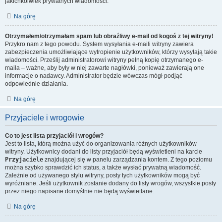
jakichkolwiek prywatnych wiadomości.
Na górę
Otrzymałem/otrzymałam spam lub obraźliwy e-mail od kogoś z tej witryny!
Przykro nam z tego powodu. System wysyłania e-maili witryny zawiera
zabezpieczenia umożliwiające wytropienie użytkowników, którzy wysyłają takie
wiadomości. Prześlij administratorowi witryny pełną kopię otrzymanego e-
maila – ważne, aby były w niej zawarte nagłówki, ponieważ zawierają one
informacje o nadawcy. Administrator będzie wówczas mógł podjąć
odpowiednie działania.
Na górę
Przyjaciele i wrogowie
Co to jest lista przyjaciół i wrogów?
Jest to lista, którą można użyć do organizowania różnych użytkowników
witryny. Użytkownicy dodani do listy przyjaciół będą wyświetleni na karcie
Przyjaciele
znajdującej się w panelu zarządzania kontem. Z tego poziomu
można szybko sprawdzić ich status, a także wysłać prywatną wiadomość.
Zależnie od używanego stylu witryny, posty tych użytkowników mogą być
wyróżniane. Jeśli użytkownik zostanie dodany do listy wrogów, wszystkie posty
przez niego napisane domyślnie nie będą wyświetlane.
Na górę