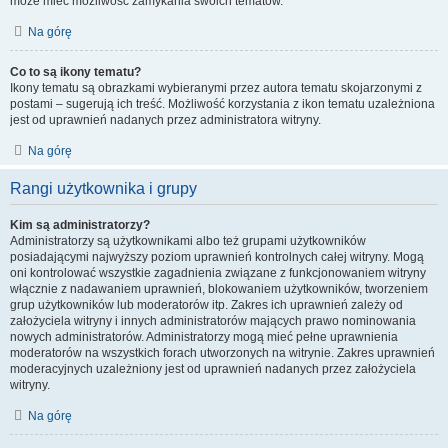
może mieć możliwość zamykania swoich tematów.
Na górę
Co to są ikony tematu?
Ikony tematu są obrazkami wybieranymi przez autora tematu skojarzonymi z
postami – sugerują ich treść. Możliwość korzystania z ikon tematu uzależniona
jest od uprawnień nadanych przez administratora witryny.
Na górę
Rangi użytkownika i grupy
Kim są administratorzy?
Administratorzy są użytkownikami albo też grupami użytkowników
posiadającymi najwyższy poziom uprawnień kontrolnych całej witryny. Mogą
oni kontrolować wszystkie zagadnienia związane z funkcjonowaniem witryny
włącznie z nadawaniem uprawnień, blokowaniem użytkowników, tworzeniem
grup użytkowników lub moderatorów itp. Zakres ich uprawnień zależy od
założyciela witryny i innych administratorów mających prawo nominowania
nowych administratorów. Administratorzy mogą mieć pełne uprawnienia
moderatorów na wszystkich forach utworzonych na witrynie. Zakres uprawnień
moderacyjnych uzależniony jest od uprawnień nadanych przez założyciela
witryny.
Na górę