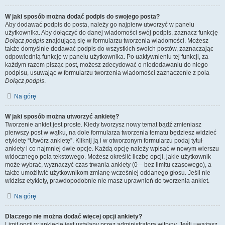
W jaki sposób można dodać podpis do swojego posta?
Aby dodawać podpis do posta, należy go najpierw utworzyć w panelu
użytkownika. Aby dołączyć do danej wiadomości swój podpis, zaznacz funkcję
Dołącz podpis
znajdującą się w formularzu tworzenia wiadomości. Możesz
także domyślnie dodawać podpis do wszystkich swoich postów, zaznaczając
odpowiednią funkcję w panelu użytkownika. Po uaktywnieniu tej funkcji, za
każdym razem pisząc post, możesz zdecydować o niedodawaniu do niego
podpisu, usuwając w formularzu tworzenia wiadomości zaznaczenie z pola
Dołącz podpis
.
Na górę
W jaki sposób można utworzyć ankietę?
Tworzenie ankiet jest proste. Kiedy tworzysz nowy temat bądź zmieniasz
pierwszy post w wątku, na dole formularza tworzenia tematu będziesz widzieć
etykietę “Utwórz ankietę”. Kliknij ją i w otworzonym formularzu podaj tytuł
ankiety i co najmniej dwie opcje. Każdą opcję należy wpisać w nowym wierszu
widocznego pola tekstowego. Możesz określić liczbę opcji, jakie użytkownik
może wybrać, wyznaczyć czas trwania ankiety (0 – bez limitu czasowego), a
także umożliwić użytkownikom zmianę wcześniej oddanego głosu. Jeśli nie
widzisz etykiety, prawdopodobnie nie masz uprawnień do tworzenia ankiet.
Na górę
Dlaczego nie można dodać więcej opcji ankiety?
Limit opcji w ankiecie jest ustalany przez administratora witryny. Jeśli uważasz,