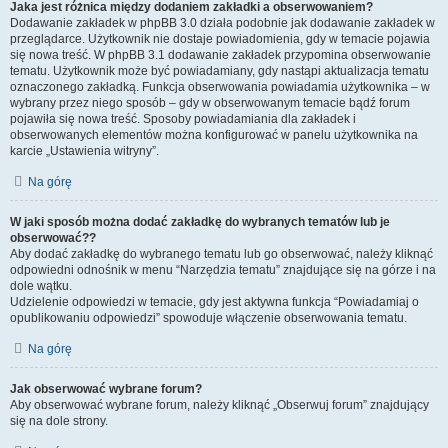
Jaka jest różnica między dodaniem zakładki a obserwowaniem?
Dodawanie zakładek w phpBB 3.0 działa podobnie jak dodawanie zakładek w
przeglądarce. Użytkownik nie dostaje powiadomienia, gdy w temacie pojawia
się nowa treść. W phpBB 3.1 dodawanie zakładek przypomina obserwowanie
tematu. Użytkownik może być powiadamiany, gdy nastąpi aktualizacja tematu
oznaczonego zakładką. Funkcja obserwowania powiadamia użytkownika – w
wybrany przez niego sposób – gdy w obserwowanym temacie bądź forum
pojawiła się nowa treść. Sposoby powiadamiania dla zakładek i
obserwowanych elementów można konfigurować w panelu użytkownika na
karcie „Ustawienia witryny”.
Na górę
W jaki sposób można dodać zakładkę do wybranych tematów lub je
obserwować??
Aby dodać zakładkę do wybranego tematu lub go obserwować, należy kliknąć
odpowiedni odnośnik w menu “Narzędzia tematu” znajdujące się na górze i na
dole wątku.
Udzielenie odpowiedzi w temacie, gdy jest aktywna funkcja “Powiadamiaj o
opublikowaniu odpowiedzi” spowoduje włączenie obserwowania tematu.
Na górę
Jak obserwować wybrane forum?
Aby obserwować wybrane forum, należy kliknąć „Obserwuj forum” znajdujący
się na dole strony.