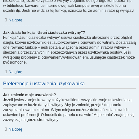
niezalecane, jeżeli korzystasz z witryny z ogólnie dostępnego komputera, np.
w bibliotece, kawiarence internetowej, sali komputerowej w szkole lub na
uczelni itp. Jeśli nie widzisz tej funkcji, oznacza to, że administrator ją wyłączył.
Na górę
Jak działa funkcja “Usuń ciasteczka witryny”?
Funkcja “Usuń ciasteczka witryny” usuwa ciasteczka utworzone przez phpBB
dzięki, którym użytkownik jest autoryzowany i logowany do witryny. Dostarczają
one również funkcję – jeśli została włączona przez administratora witryny –
śledzenia przeczytanych i nieprzeczytanych przez użytkownika postów. Jeśli
występują problemy z logowaniem/wylogowaniem, usunięcie ciasteczek może
być pomocne.
Na górę
Preferencje i ustawienia użytkownika
Jak zmienić moje ustawienia?
Jeżeli jesteś zarejestrowanym użytkownikiem, wszystkie twoje ustawienia są
zapisywane w bazie danych witryny. Aby je zmienić, przejdź do panelu
zarządzania swoim kontem. W tym miejscu możesz dokonać zmian swoich
ustawień i preferencji. Odnośnik do panelu o nazwie “Moje konto” znajduje się
zazwyczaj na górze stron witryny.
Na górę