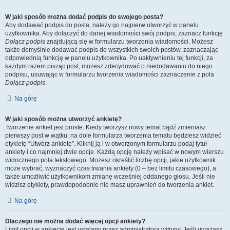
W jaki sposób można dodać podpis do swojego posta?
Aby dodawać podpis do posta, należy go najpierw utworzyć w panelu
użytkownika. Aby dołączyć do danej wiadomości swój podpis, zaznacz funkcję
Dołącz podpis
znajdującą się w formularzu tworzenia wiadomości. Możesz
także domyślnie dodawać podpis do wszystkich swoich postów, zaznaczając
odpowiednią funkcję w panelu użytkownika. Po uaktywnieniu tej funkcji, za
każdym razem pisząc post, możesz zdecydować o niedodawaniu do niego
podpisu, usuwając w formularzu tworzenia wiadomości zaznaczenie z pola
Dołącz podpis
.
Na górę
W jaki sposób można utworzyć ankietę?
Tworzenie ankiet jest proste. Kiedy tworzysz nowy temat bądź zmieniasz
pierwszy post w wątku, na dole formularza tworzenia tematu będziesz widzieć
etykietę “Utwórz ankietę”. Kliknij ją i w otworzonym formularzu podaj tytuł
ankiety i co najmniej dwie opcje. Każdą opcję należy wpisać w nowym wierszu
widocznego pola tekstowego. Możesz określić liczbę opcji, jakie użytkownik
może wybrać, wyznaczyć czas trwania ankiety (0 – bez limitu czasowego), a
także umożliwić użytkownikom zmianę wcześniej oddanego głosu. Jeśli nie
widzisz etykiety, prawdopodobnie nie masz uprawnień do tworzenia ankiet.
Na górę
Dlaczego nie można dodać więcej opcji ankiety?
Limit opcji w ankiecie jest ustalany przez administratora witryny. Jeśli uważasz,