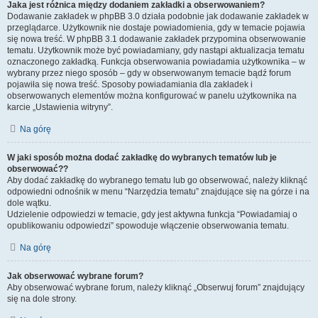
Jaka jest różnica między dodaniem zakładki a obserwowaniem?
Dodawanie zakładek w phpBB 3.0 działa podobnie jak dodawanie zakładek w
przeglądarce. Użytkownik nie dostaje powiadomienia, gdy w temacie pojawia
się nowa treść. W phpBB 3.1 dodawanie zakładek przypomina obserwowanie
tematu. Użytkownik może być powiadamiany, gdy nastąpi aktualizacja tematu
oznaczonego zakładką. Funkcja obserwowania powiadamia użytkownika – w
wybrany przez niego sposób – gdy w obserwowanym temacie bądź forum
pojawiła się nowa treść. Sposoby powiadamiania dla zakładek i
obserwowanych elementów można konfigurować w panelu użytkownika na
karcie „Ustawienia witryny”.
Na górę
W jaki sposób można dodać zakładkę do wybranych tematów lub je
obserwować??
Aby dodać zakładkę do wybranego tematu lub go obserwować, należy kliknąć
odpowiedni odnośnik w menu “Narzędzia tematu” znajdujące się na górze i na
dole wątku.
Udzielenie odpowiedzi w temacie, gdy jest aktywna funkcja “Powiadamiaj o
opublikowaniu odpowiedzi” spowoduje włączenie obserwowania tematu.
Na górę
Jak obserwować wybrane forum?
Aby obserwować wybrane forum, należy kliknąć „Obserwuj forum” znajdujący
się na dole strony.