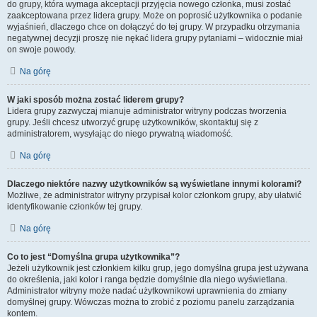
do grupy, która wymaga akceptacji przyjęcia nowego członka, musi zostać
zaakceptowana przez lidera grupy. Może on poprosić użytkownika o podanie
wyjaśnień, dlaczego chce on dołączyć do tej grupy. W przypadku otrzymania
negatywnej decyzji proszę nie nękać lidera grupy pytaniami – widocznie miał
on swoje powody.
Na górę
W jaki sposób można zostać liderem grupy?
Lidera grupy zazwyczaj mianuje administrator witryny podczas tworzenia
grupy. Jeśli chcesz utworzyć grupę użytkowników, skontaktuj się z
administratorem, wysyłając do niego prywatną wiadomość.
Na górę
Dlaczego niektóre nazwy użytkowników są wyświetlane innymi kolorami?
Możliwe, że administrator witryny przypisał kolor członkom grupy, aby ułatwić
identyfikowanie członków tej grupy.
Na górę
Co to jest “Domyślna grupa użytkownika”?
Jeżeli użytkownik jest członkiem kilku grup, jego domyślna grupa jest używana
do określenia, jaki kolor i ranga będzie domyślnie dla niego wyświetlana.
Administrator witryny może nadać użytkownikowi uprawnienia do zmiany
domyślnej grupy. Wówczas można to zrobić z poziomu panelu zarządzania
kontem.