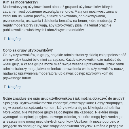
Kim są moderatorzy?
Moderatorzy są użytkownikami albo też grupami użytkowników, których
zadaniem jest codzienne przeglądanie forów. Mają oni możliwość zmiany
treści lub usuwania postów, a także blokowania, odblokowywania,
przenoszenia, usuwania i dzielenia tematów na forum, które moderują. Z
reguły moderatorzy czuwają, aby użytkownicy pisali na temat oraz nie
publikowali niewłaściwych i obraźliwych materiałów.
Na górę
Co to są grupy użytkowników?
Grupy użytkowników, to grupy, na jakie administratorzy dzielą całą społeczność
witryny, aby łatwiej było nimi zarządzać. Każdy użytkownik może należeć do
wielu grup, a każda grupa może mieć swoje własne uprawnienia. Dzięki temu
administratorzy mogą łatwo zmieniać uprawnienia wielu użytkowników naraz,
nadawać uprawnienia moderatora lub dawać dostęp użytkownikom do
prywatnego forum.
Na górę
Gdzie znajduje się spis grup użytkowników i jak można dołączyć do grupy?
Spis grup użytkowników można zobaczyć, otwierając kartę
Grupy
znajdującą
się w panelu zarządzania kontem, który otwiera się po kliknięciu odnośnika
Moje konto
. Nie wszystkie grupy są dostępne dla każdego. Niektóre mogą
wymagać akceptacji przyjęcia nowego członka, niektóre mogą być zamknięte,
a jeszcze inne mogą mieć ukrytych członków. Użytkownik może poprosić o
przyjęcie do danej grupy, naciskając odpowiedni przycisk. Prośba o przyjęcie