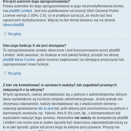
Kto jest autorem tego oprogramowania?
Prawa autorskie do tego oprogramowania w jego niezmodyfikowanej formie,
ma
phpBB Limited
. Jest ono publikowane na licencji GNU General Public
License wersja 2 (GPL-2.0), co w praktyce oznacza, że może być bez
ograniczeń dystrybuowane. Więcej na ten temat dowiesz się na stronie
About phpBB
.
Na górę
Dlaczego funkcja X nie jest dostępna?
To oprogramowanie zostało stworzone i jest licencjonowane przez phpBB
Limited. Jeśli uważasz, że brakuje w nim jakiejś funkcji, przejdź na stronę
phpBB Ideas Centre
, gdzie możesz zagłosować na istniejące propozycje lub
zaproponować nowe funkcje.
Na górę
Z kim się kontaktować w sprawach nadużyć lub zagadnień prawnych
związanych z tą witryną?
W tych sprawach, należy skontaktować się z jednym z administratorów, których
dane wyświetlone są na liście zespołu administracyjnego. Jeżeli jednak nie
otrzymasz odpowiedzi, należy skontaktować się z właścicielem domeny –
wykonaj sprawdzenie
kto to jest
lub, jeśli witryna jest uruchomiona na jednym z
darmowych serwisów, np. Yahoo!, free.fr, f2s.com, itp., z kierownictwem lub
wydziałem nadużyć tego serwisu. Absolutnie
nie należy
do kompetencji phpBB
Limited i nie może ona w żaden sposób być obarczana odpowiedzialnością za
to w jaki sposób, gdzie lub przez kogo ta witryna jest używana. Proszę nie