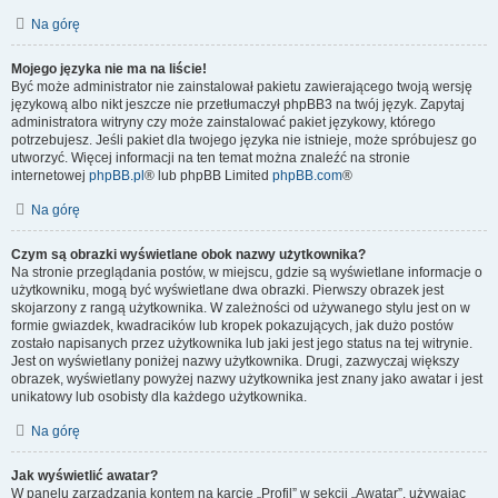
Na górę
Mojego języka nie ma na liście!
Być może administrator nie zainstalował pakietu zawierającego twoją wersję
językową albo nikt jeszcze nie przetłumaczył phpBB3 na twój język. Zapytaj
administratora witryny czy może zainstalować pakiet językowy, którego
potrzebujesz. Jeśli pakiet dla twojego języka nie istnieje, może spróbujesz go
utworzyć. Więcej informacji na ten temat można znaleźć na stronie
internetowej
phpBB.pl
® lub phpBB Limited
phpBB.com
®
Na górę
Czym są obrazki wyświetlane obok nazwy użytkownika?
Na stronie przeglądania postów, w miejscu, gdzie są wyświetlane informacje o
użytkowniku, mogą być wyświetlane dwa obrazki. Pierwszy obrazek jest
skojarzony z rangą użytkownika. W zależności od używanego stylu jest on w
formie gwiazdek, kwadracików lub kropek pokazujących, jak dużo postów
zostało napisanych przez użytkownika lub jaki jest jego status na tej witrynie.
Jest on wyświetlany poniżej nazwy użytkownika. Drugi, zazwyczaj większy
obrazek, wyświetlany powyżej nazwy użytkownika jest znany jako awatar i jest
unikatowy lub osobisty dla każdego użytkownika.
Na górę
Jak wyświetlić awatar?
W panelu zarządzania kontem na karcie „Profil” w sekcji „Awatar”, używając