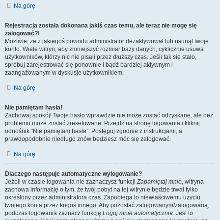
Na górę
Rejestracja została dokonana jakiś czas temu, ale teraz nie mogę się
zalogować?!
Możliwe, że z jakiegoś powodu administrator dezaktywował lub usunął twoje
konto. Wiele witryn, aby zmniejszyć rozmiar bazy danych, cyklicznie usuwa
użytkowników, którzy nic nie pisali przez dłuższy czas. Jeśli tak się stało,
spróbuj zarejestrować się ponownie i bądź bardziej aktywnym i
zaangażowanym w dyskusje użytkownikiem.
Na górę
Nie pamiętam hasła!
Zachowaj spokój! Twoje hasło wprawdzie nie może zostać odzyskane, ale bez
problemu może zostać zresetowane. Przejdź na stronę logowania i kliknij
odnośnik “Nie pamiętam hasła”. Postępuj zgodnie z instrukcjami, a
prawdopodobnie niedługo znów będziesz móc się zalogować.
Na górę
Dlaczego następuje automatyczne wylogowanie?
Jeżeli w czasie logowania nie zaznaczysz funkcji
Zapamiętaj mnie
, witryna
zachowa informację o tym, że twój pobyt na tej witrynie będzie trwał tylko
określony przez administratora czas. Zapobiega to niewłaściwemu użyciu
twojego konta przez kogoś innego. Aby pozostać zalogowanym/zalogowaną,
podczas logowania zaznacz funkcję
Loguj mnie automatycznie
. Jest to