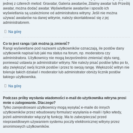
jednej z czterech metod: Gravatar, Galeria awatarów, Zdalny awatar lub Prześlij
awatar, można dodać awatar. Wyświetlanie awatarów i sposób ich
wyświetlania są uzależnione od administratora witryny. Jeśli nie można
używać awatarów na danej witrynie, należy skontaktować się z jej
administratorem.
Na górę
Co to jest ranga i jak można ją zmienić?
Rangi wyświetlane pod nazwami użytkowników oznaczają, ile postów dany
użytkownik napisał lub jaki ma status na forum, np. moderatora czy
administratora. Użytkownicy nie mogą bezpośrednio zmieniać stylu rang,
ponieważ ustawia je administrator witryny. Nie należy pisać postów tylko po to,
aby zwiększyć swój licznik postów i przez to swoją rangę. Większość witryn nie
toleruje takich działań i moderator lub administrator obniży licznik postów
takiego użytkownika.
Na górę
Podczas próby wysłania wiadomości e-mail do użytkownika witryna prosi
mnie o zalogowanie. Dlaczego?
Tylko zarejestrowani użytkownicy mogą wysyłać e-maile do innych
użytkowników przez wbudowany formularz wysyłania e-maili i tylko wtedy,
jeżeli administrator włączył tę funkcję. Ma to zabezpieczać przed
nieprawidłowym używaniem systemu poczty elektronicznej witryny przez
anonimowych użytkowników.