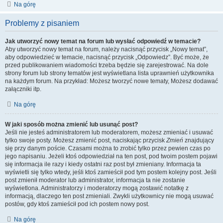
Na górę
Problemy z pisaniem
Jak utworzyć nowy temat na forum lub wysłać odpowiedź w temacie?
Aby utworzyć nowy temat na forum, należy nacisnąć przycisk „Nowy temat”,
aby odpowiedzieć w temacie, nacisnąć przycisk „Odpowiedz”. Być może, że
przed publikowaniem wiadomości trzeba będzie się zarejestrować. Na dole
strony forum lub strony tematów jest wyświetlana lista uprawnień użytkownika
na każdym forum. Na przykład: Możesz tworzyć nowe tematy, Możesz dodawać
załączniki itp.
Na górę
W jaki sposób można zmienić lub usunąć post?
Jeśli nie jesteś administratorem lub moderatorem, możesz zmieniać i usuwać
tylko swoje posty. Możesz zmienić post, naciskając przycisk
Zmień
znajdujący
się przy danym poście. Czasami można to zrobić tylko przez pewien czas po
jego napisaniu. Jeżeli ktoś odpowiedział na ten post, pod twoim postem pojawi
się informacja ile razy i kiedy ostatni raz post był zmieniany. Informacja ta
wyświetli się tylko wtedy, jeśli ktoś zamieścił pod tym postem kolejny post. Jeśli
post zmienił moderator lub administrator, informacja ta nie zostanie
wyświetlona. Administratorzy i moderatorzy mogą zostawić notatkę z
informacją, dlaczego ten post zmieniali. Zwykli użytkownicy nie mogą usuwać
postów, gdy ktoś zamieścił pod ich postem nowy post.
Na górę