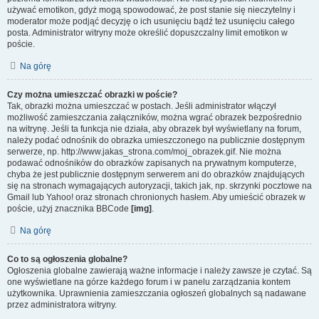
używać emotikon, gdyż mogą spowodować, że post stanie się nieczytelny i
moderator może podjąć decyzję o ich usunięciu bądź też usunięciu całego
posta. Administrator witryny może określić dopuszczalny limit emotikon w
poście.
Na górę
Czy można umieszczać obrazki w poście?
Tak, obrazki można umieszczać w postach. Jeśli administrator włączył
możliwość zamieszczania załączników, można wgrać obrazek bezpośrednio
na witrynę. Jeśli ta funkcja nie działa, aby obrazek był wyświetlany na forum,
należy podać odnośnik do obrazka umieszczonego na publicznie dostępnym
serwerze, np. http://www.jakas_strona.com/moj_obrazek.gif. Nie można
podawać odnośników do obrazków zapisanych na prywatnym komputerze,
chyba że jest publicznie dostępnym serwerem ani do obrazków znajdujących
się na stronach wymagających autoryzacji, takich jak, np. skrzynki pocztowe na
Gmail lub Yahoo! oraz stronach chronionych hasłem. Aby umieścić obrazek w
poście, użyj znacznika BBCode
[img]
.
Na górę
Co to są ogłoszenia globalne?
Ogłoszenia globalne zawierają ważne informacje i należy zawsze je czytać. Są
one wyświetlane na górze każdego forum i w panelu zarządzania kontem
użytkownika. Uprawnienia zamieszczania ogłoszeń globalnych są nadawane
przez administratora witryny.