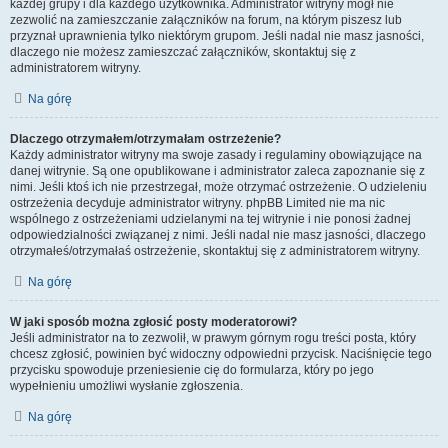
każdej grupy i dla każdego użytkownika. Administrator witryny mógł nie
zezwolić na zamieszczanie załączników na forum, na którym piszesz lub
przyznał uprawnienia tylko niektórym grupom. Jeśli nadal nie masz jasności,
dlaczego nie możesz zamieszczać załączników, skontaktuj się z
administratorem witryny.
Na górę
Dlaczego otrzymałem/otrzymałam ostrzeżenie?
Każdy administrator witryny ma swoje zasady i regulaminy obowiązujące na
danej witrynie. Są one opublikowane i administrator zaleca zapoznanie się z
nimi. Jeśli ktoś ich nie przestrzegał, może otrzymać ostrzeżenie. O udzieleniu
ostrzeżenia decyduje administrator witryny. phpBB Limited nie ma nic
wspólnego z ostrzeżeniami udzielanymi na tej witrynie i nie ponosi żadnej
odpowiedzialności związanej z nimi. Jeśli nadal nie masz jasności, dlaczego
otrzymałeś/otrzymałaś ostrzeżenie, skontaktuj się z administratorem witryny.
Na górę
W jaki sposób można zgłosić posty moderatorowi?
Jeśli administrator na to zezwolił, w prawym górnym rogu treści posta, który
chcesz zgłosić, powinien być widoczny odpowiedni przycisk. Naciśnięcie tego
przycisku spowoduje przeniesienie cię do formularza, który po jego
wypełnieniu umożliwi wysłanie zgłoszenia.
Na górę