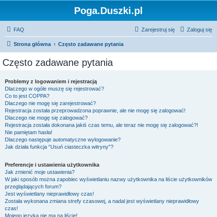
Poga.Duszki.pl
FAQ
Zarejestruj się
Zaloguj się
Strona główna
Często zadawane pytania
Często zadawane pytania
Problemy z logowaniem i rejestracją
Dlaczego w ogóle muszę się rejestrować?
Co to jest COPPA?
Dlaczego nie mogę się zarejestrować?
Rejestracja została przeprowadzona poprawnie, ale nie mogę się zalogować!
Dlaczego nie mogę się zalogować?
Rejestracja została dokonana jakiś czas temu, ale teraz nie mogę się zalogować?!
Nie pamiętam hasła!
Dlaczego następuje automatyczne wylogowanie?
Jak działa funkcja “Usuń ciasteczka witryny”?
Preferencje i ustawienia użytkownika
Jak zmienić moje ustawienia?
W jaki sposób można zapobiec wyświetlaniu nazwy użytkownika na liście użytkowników
przeglądających forum?
Jest wyświetlany nieprawidłowy czas!
Została wykonana zmiana strefy czasowej, a nadal jest wyświetlany nieprawidłowy
czas!
Mojego języka nie ma na liście!