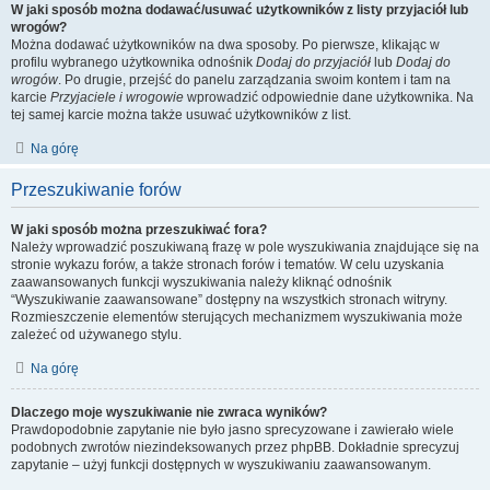
W jaki sposób można dodawać/usuwać użytkowników z listy przyjaciół lub
wrogów?
Można dodawać użytkowników na dwa sposoby. Po pierwsze, klikając w
profilu wybranego użytkownika odnośnik
Dodaj do przyjaciół
lub
Dodaj do
wrogów
. Po drugie, przejść do panelu zarządzania swoim kontem i tam na
karcie
Przyjaciele i wrogowie
wprowadzić odpowiednie dane użytkownika. Na
tej samej karcie można także usuwać użytkowników z list.
Na górę
Przeszukiwanie forów
W jaki sposób można przeszukiwać fora?
Należy wprowadzić poszukiwaną frazę w pole wyszukiwania znajdujące się na
stronie wykazu forów, a także stronach forów i tematów. W celu uzyskania
zaawansowanych funkcji wyszukiwania należy kliknąć odnośnik
“Wyszukiwanie zaawansowane” dostępny na wszystkich stronach witryny.
Rozmieszczenie elementów sterujących mechanizmem wyszukiwania może
zależeć od używanego stylu.
Na górę
Dlaczego moje wyszukiwanie nie zwraca wyników?
Prawdopodobnie zapytanie nie było jasno sprecyzowane i zawierało wiele
podobnych zwrotów niezindeksowanych przez phpBB. Dokładnie sprecyzuj
zapytanie – użyj funkcji dostępnych w wyszukiwaniu zaawansowanym.