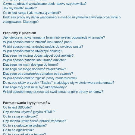
Czym są obrazki wyświetlane obok nazwy użytkownika?
Jak wyświetlić awatar?
Co to jest ranga i jak można ją zmienić?
Podczas próby wysłania wiadomości e-mail do użytkownika witryna prosi mnie o
zalogowanie. Dlaczego?
Problemy z pisaniem
Jak utworzyć nowy temat na forum lub wysłać odpowiedź w temacie?
W jaki sposób można zmienić lub usunąć post?
W jaki sposób można dodać podpis do swojego posta?
W jaki sposób można utworzyć ankietę?
Dlaczego nie można dodać więcej opcji ankiety?
W jaki sposób zmienić lub usunąć ankietę?
Dlaczego nie mam dostępu do forum?
Dlaczego nie mogę dodawać załączników?
Dlaczego otrzymałem/otrzymałam ostrzeżenie?
W jaki sposób można zgłosić posty moderatorowi?
Do czego służy przycisk “Zapisz” znajdujący się w oknie tworzenia tematu?
Dlaczego mój post musi być akceptowany?
W jaki sposób mogę przesunąć swój temat na górę strony tematów?
Formatowanie i typy tematów
Co to jest BBCode?
Czy można używać języka HTML?
Co to są są emotikony?
Czy można umieszczać obrazki w poście?
Co to są ogłoszenia globalne?
Co to są ogłoszenia?
Co to są przyklejone tematy?