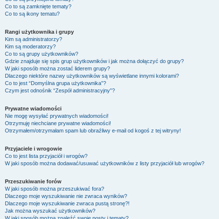
Co to są zamknięte tematy?
Co to są ikony tematu?
Rangi użytkownika i grupy
Kim są administratorzy?
Kim są moderatorzy?
Co to są grupy użytkowników?
Gdzie znajduje się spis grup użytkowników i jak można dołączyć do grupy?
W jaki sposób można zostać liderem grupy?
Dlaczego niektóre nazwy użytkowników są wyświetlane innymi kolorami?
Co to jest “Domyślna grupa użytkownika”?
Czym jest odnośnik “Zespół administracyjny”?
Prywatne wiadomości
Nie mogę wysyłać prywatnych wiadomości!
Otrzymuję niechciane prywatne wiadomości!
Otrzymałem/otrzymałam spam lub obraźliwy e-mail od kogoś z tej witryny!
Przyjaciele i wrogowie
Co to jest lista przyjaciół i wrogów?
W jaki sposób można dodawać/usuwać użytkowników z listy przyjaciół lub wrogów?
Przeszukiwanie forów
W jaki sposób można przeszukiwać fora?
Dlaczego moje wyszukiwanie nie zwraca wyników?
Dlaczego moje wyszukiwanie zwraca pustą stronę?!
Jak można wyszukać użytkowników?
W jaki sposób można znaleźć swoje posty i tematy?