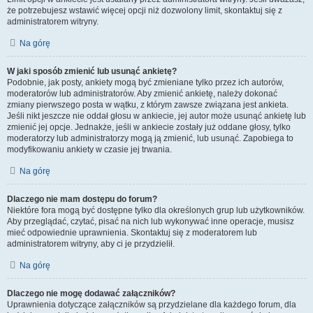
że potrzebujesz wstawić więcej opcji niż dozwolony limit, skontaktuj się z
administratorem witryny.
Na górę
W jaki sposób zmienić lub usunąć ankietę?
Podobnie, jak posty, ankiety mogą być zmieniane tylko przez ich autorów,
moderatorów lub administratorów. Aby zmienić ankietę, należy dokonać
zmiany pierwszego posta w wątku, z którym zawsze związana jest ankieta.
Jeśli nikt jeszcze nie oddał głosu w ankiecie, jej autor może usunąć ankietę lub
zmienić jej opcje. Jednakże, jeśli w ankiecie zostały już oddane głosy, tylko
moderatorzy lub administratorzy mogą ją zmienić, lub usunąć. Zapobiega to
modyfikowaniu ankiety w czasie jej trwania.
Na górę
Dlaczego nie mam dostępu do forum?
Niektóre fora mogą być dostępne tylko dla określonych grup lub użytkowników.
Aby przeglądać, czytać, pisać na nich lub wykonywać inne operacje, musisz
mieć odpowiednie uprawnienia. Skontaktuj się z moderatorem lub
administratorem witryny, aby ci je przydzielił.
Na górę
Dlaczego nie mogę dodawać załączników?
Uprawnienia dotyczące załączników są przydzielane dla każdego forum, dla