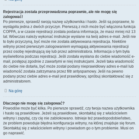
Rejestracja została przeprowadzona poprawnie, ale nie mogę się
zalogować!
Po pierwsze, sprawdź swoją nazwę użytkownika i hasło. Jeśli są poprawne, to
wystąpiła jedna z dwóch przyczyn. Pierwszą z nich może być włączona funkcja
COPPA, a w czasie rejestracji została podana informacja, że masz mniej niż 13
lat. Wówczas należy wykonać instrukcje wysłane na twój adres e-mail. Jeśli nie
to było przyczyną, być może nie została aktywowana rejestracja. Niektóre
witryny przed pierwszym zalogowaniem wymagają aktywowania rejestracji
przez osobę rejestrującą się lub przez administratora. Informacja o tym była
wyświetlona podczas rejestracji. Jeśli została wysłana do ciebie wiadomość e-
mail, postępuj zgodnie z zawartymi w niej instrukcjami. Jeżeli taka wiadomość
do ciebie nie dotarła, być może został podany nieprawidłowy adres e-mail lub
wiadomość została zatrzymana przez filtr antyspamowy. Jeśli na pewno
podany przez ciebie adres e-mail jest prawidłowy, spróbuj skontaktować się z
administratorem.
Na górę
Dlaczego nie mogę się zalogować?
Powodów może być kilka. Po pierwsze sprawdź, czy twoja nazwa użytkownika
i hasło są prawidłowe. Jeżeli są prawidłowe, skontaktuj się z właścicielem
witryny i zapytaj, czy cię nie zablokowano. Istnieje też prawdopodobieństwo,
że problem powoduje błędna konfiguracja witryny, na której znajduje się forum.
Skontaktuj się z właścicielem witryny i powiadom go o tym problemie. Musi on
go naprawić.