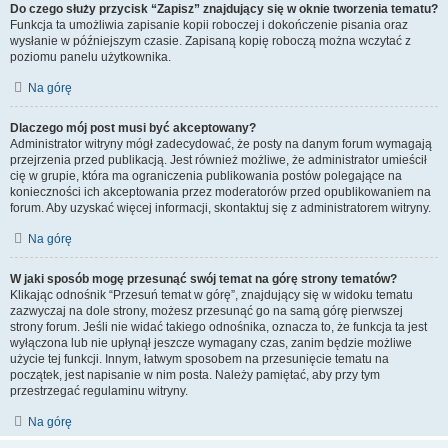
Do czego służy przycisk “Zapisz” znajdujący się w oknie tworzenia tematu?
Funkcja ta umożliwia zapisanie kopii roboczej i dokończenie pisania oraz
wysłanie w późniejszym czasie. Zapisaną kopię roboczą można wczytać z
poziomu panelu użytkownika.
Na górę
Dlaczego mój post musi być akceptowany?
Administrator witryny mógł zadecydować, że posty na danym forum wymagają
przejrzenia przed publikacją. Jest również możliwe, że administrator umieścił
cię w grupie, która ma ograniczenia publikowania postów polegające na
konieczności ich akceptowania przez moderatorów przed opublikowaniem na
forum. Aby uzyskać więcej informacji, skontaktuj się z administratorem witryny.
Na górę
W jaki sposób mogę przesunąć swój temat na górę strony tematów?
Klikając odnośnik “Przesuń temat w górę”, znajdujący się w widoku tematu
zazwyczaj na dole strony, możesz przesunąć go na samą górę pierwszej
strony forum. Jeśli nie widać takiego odnośnika, oznacza to, że funkcja ta jest
wyłączona lub nie upłynął jeszcze wymagany czas, zanim będzie możliwe
użycie tej funkcji. Innym, łatwym sposobem na przesunięcie tematu na
początek, jest napisanie w nim posta. Należy pamiętać, aby przy tym
przestrzegać regulaminu witryny.
Na górę