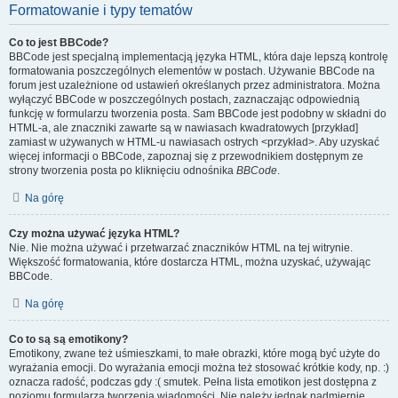
Formatowanie i typy tematów
Co to jest BBCode?
BBCode jest specjalną implementacją języka HTML, która daje lepszą kontrolę
formatowania poszczególnych elementów w postach. Używanie BBCode na
forum jest uzależnione od ustawień określanych przez administratora. Można
wyłączyć BBCode w poszczególnych postach, zaznaczając odpowiednią
funkcję w formularzu tworzenia posta. Sam BBCode jest podobny w składni do
HTML-a, ale znaczniki zawarte są w nawiasach kwadratowych [przykład]
zamiast w używanych w HTML-u nawiasach ostrych <przykład>. Aby uzyskać
więcej informacji o BBCode, zapoznaj się z przewodnikiem dostępnym ze
strony tworzenia posta po kliknięciu odnośnika
BBCode
.
Na górę
Czy można używać języka HTML?
Nie. Nie można używać i przetwarzać znaczników HTML na tej witrynie.
Większość formatowania, które dostarcza HTML, można uzyskać, używając
BBCode.
Na górę
Co to są są emotikony?
Emotikony, zwane też uśmieszkami, to małe obrazki, które mogą być użyte do
wyrażania emocji. Do wyrażania emocji można też stosować krótkie kody, np. :)
oznacza radość, podczas gdy :( smutek. Pełna lista emotikon jest dostępna z
poziomu formularza tworzenia wiadomości. Nie należy jednak nadmiernie