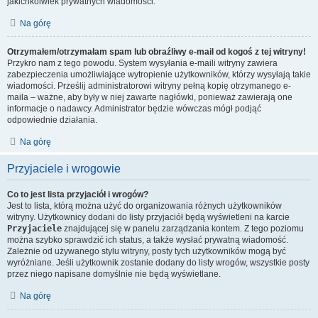
jakichkolwiek prywatnych wiadomości.
Na górę
Otrzymałem/otrzymałam spam lub obraźliwy e-mail od kogoś z tej witryny!
Przykro nam z tego powodu. System wysyłania e-maili witryny zawiera
zabezpieczenia umożliwiające wytropienie użytkowników, którzy wysyłają takie
wiadomości. Prześlij administratorowi witryny pełną kopię otrzymanego e-
maila – ważne, aby były w niej zawarte nagłówki, ponieważ zawierają one
informacje o nadawcy. Administrator będzie wówczas mógł podjąć
odpowiednie działania.
Na górę
Przyjaciele i wrogowie
Co to jest lista przyjaciół i wrogów?
Jest to lista, którą można użyć do organizowania różnych użytkowników
witryny. Użytkownicy dodani do listy przyjaciół będą wyświetleni na karcie
Przyjaciele
znajdującej się w panelu zarządzania kontem. Z tego poziomu
można szybko sprawdzić ich status, a także wysłać prywatną wiadomość.
Zależnie od używanego stylu witryny, posty tych użytkowników mogą być
wyróżniane. Jeśli użytkownik zostanie dodany do listy wrogów, wszystkie posty
przez niego napisane domyślnie nie będą wyświetlane.
Na górę