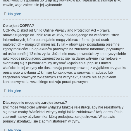
możliwość przypisania do grup użytkowników itp. Rejestracja zajmuje tylko
chwilę, więc zaleca się jej wykonanie.
Na górę
Co to jest COPPA?
COPPA, to skrót od Child Online Privacy and Protection Act – prawa
obowiązującego od 1998 roku w USA, nakładającego na właścicieli stron
internetowych, które potencjalnie mogą zbierać informacje od osób
małoletnich – mających mniej niż 13 lat – obowiązek posiadania pisemnej
zgody rodziców lub opiekunów prawnych na zbieranie informacji prywatnych
od osób poniżej 13 roku życia. Jeżeli nie masz pewności czy to dotyczy ciebie
jako kogoś próbującego zarejestrować się na danej witrynie internetowej –
skontaktuj się z prawnikiem, by uzyskać wyjaśnienie. phpBB Limited i
właściciele tej witryny nie dostarczają pomocy prawnej z wyjątkiem przypadku
opisanego w pytaniu „Z kim się kontaktować w sprawach nadużyć lub
zagadnień prawnych związanych z tą witryną?”, a także nie są punktem
kontaktowym dla wszelkiego rodzaju porad prawnych.
Na górę
Dlaczego nie mogę się zarejestrować?
Być może właściciel witryny wyłączył funkcję rejestracji, aby nie rejestrowały
się nowe osoby. Właściciel witryny mógł także zablokować twój adres IP lub
zabronił nazwy użytkownika, którą próbujesz zarejestrować. W sprawie
pomocy skontaktuj się z administratorem witryny.
Na górę