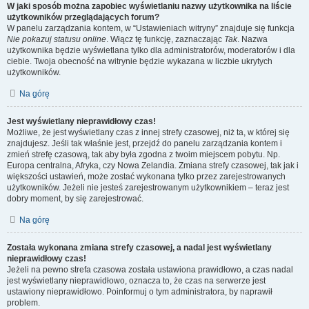
W jaki sposób można zapobiec wyświetlaniu nazwy użytkownika na liście
użytkowników przeglądających forum?
W panelu zarządzania kontem, w “Ustawieniach witryny” znajduje się funkcja
Nie pokazuj statusu online
. Włącz tę funkcję, zaznaczając
Tak
. Nazwa
użytkownika będzie wyświetlana tylko dla administratorów, moderatorów i dla
ciebie. Twoja obecność na witrynie będzie wykazana w liczbie ukrytych
użytkowników.
Na górę
Jest wyświetlany nieprawidłowy czas!
Możliwe, że jest wyświetlany czas z innej strefy czasowej, niż ta, w której się
znajdujesz. Jeśli tak właśnie jest, przejdź do panelu zarządzania kontem i
zmień strefę czasową, tak aby była zgodna z twoim miejscem pobytu. Np.
Europa centralna, Afryka, czy Nowa Zelandia. Zmiana strefy czasowej, tak jak i
większości ustawień, może zostać wykonana tylko przez zarejestrowanych
użytkowników. Jeżeli nie jesteś zarejestrowanym użytkownikiem – teraz jest
dobry moment, by się zarejestrować.
Na górę
Została wykonana zmiana strefy czasowej, a nadal jest wyświetlany
nieprawidłowy czas!
Jeżeli na pewno strefa czasowa została ustawiona prawidłowo, a czas nadal
jest wyświetlany nieprawidłowo, oznacza to, że czas na serwerze jest
ustawiony nieprawidłowo. Poinformuj o tym administratora, by naprawił
problem.