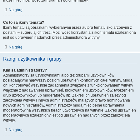
może mieć możliwość zamykania swoich tematów.
Na górę
Co to są ikony tematu?
Ikony tematu są obrazkami wybieranymi przez autora tematu skojarzonymi z
postami – sugerują ich treść. Możliwość korzystania z ikon tematu uzależniona
jest od uprawnień nadanych przez administratora witryny.
Na górę
Rangi użytkownika i grupy
Kim są administratorzy?
Administratorzy są użytkownikami albo też grupami użytkowników
posiadającymi najwyższy poziom uprawnień kontrolnych całej witryny. Mogą
oni kontrolować wszystkie zagadnienia związane z funkcjonowaniem witryny
włącznie z nadawaniem uprawnień, blokowaniem użytkowników, tworzeniem
grup użytkowników lub moderatorów itp. Zakres ich uprawnień zależy od
założyciela witryny i innych administratorów mających prawo nominowania
nowych administratorów. Administratorzy mogą mieć pełne uprawnienia
moderatorów na wszystkich forach utworzonych na witrynie. Zakres uprawnień
moderacyjnych uzależniony jest od uprawnień nadanych przez założyciela
witryny.
Na górę