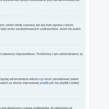
ontem i zmień strefę czasową, tak aby była zgodna z twoim
tylko przez zarejestrowanych użytkowników. Jeżeli nie jesteś
t ustawiony nieprawidłowo. Poinformuj o tym administratora, by
Zapytaj administratora witryny czy może zainstalować pakiet
naleźć na stronie internetowej
phpBB.pl
® lub phpBB Limited
 jest skojarzony z rangą użytkownika. W zależności od