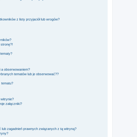
owników z listy przyjaciół lub wrogów?
yników?
stronę?!
 tematy?
ki a obserwowaniem?
ybranych tematów lub je obserwować??
, tematu?
 witrynie?
je załączniki?
 lub zagadnień prawnych związanych z tą witryną?
tryny?