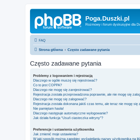
Poga.Duszki.pl
Rozmowy i forum dyskusyjne dla D
FAQ
Strona główna
Często zadawane pytania
Często zadawane pytania
Problemy z logowaniem i rejestracją
Dlaczego w ogóle muszę się rejestrować?
Co to jest COPPA?
Dlaczego nie mogę się zarejestrować?
Rejestracja została przeprowadzona poprawnie, ale nie mogę się zal
Dlaczego nie mogę się zalogować?
Rejestracja została dokonana jakiś czas temu, ale teraz nie mogę się
Nie pamiętam hasła!
Dlaczego następuje automatyczne wylogowanie?
Jak działa funkcja “Usuń ciasteczka witryny”?
Preferencje i ustawienia użytkownika
Jak zmienić moje ustawienia?
W jaki sposób można zapobiec wyświetlaniu nazwy użytkownika na li