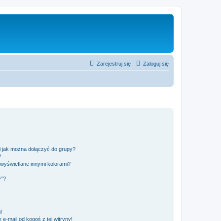
Zarejestruj się
Zaloguj się
 i jak można dołączyć do grupy?
?
wyświetlane innymi kolorami?
y”?
!
e-mail od kogoś z tej witryny!