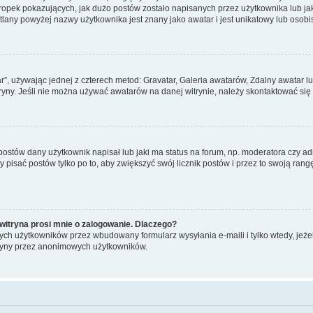
pek pokazujących, jak dużo postów zostało napisanych przez użytkownika lub jaki j
lany powyżej nazwy użytkownika jest znany jako awatar i jest unikatowy lub osobi
ar”, używając jednej z czterech metod: Gravatar, Galeria awatarów, Zdalny awatar 
ryny. Jeśli nie można używać awatarów na danej witrynie, należy skontaktować się 
stów dany użytkownik napisał lub jaki ma status na forum, np. moderatora czy a
y pisać postów tylko po to, aby zwiększyć swój licznik postów i przez to swoją rangę
witryna prosi mnie o zalogowanie. Dlaczego?
ch użytkowników przez wbudowany formularz wysyłania e-maili i tylko wtedy, jeżeli
ryny przez anonimowych użytkowników.