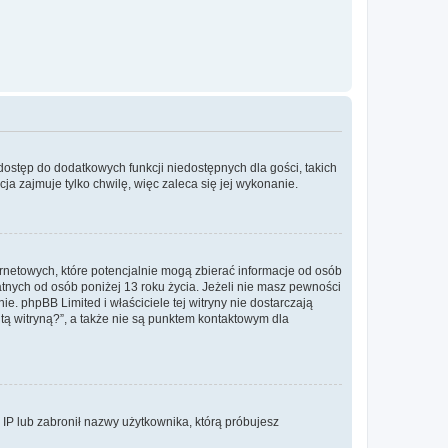
 dostęp do dodatkowych funkcji niedostępnych dla gości, takich
a zajmuje tylko chwilę, więc zaleca się jej wykonanie.
ernetowych, które potencjalnie mogą zbierać informacje od osób
tnych od osób poniżej 13 roku życia. Jeżeli nie masz pewności
e. phpBB Limited i właściciele tej witryny nie dostarczają
ą witryną?”, a także nie są punktem kontaktowym dla
s IP lub zabronił nazwy użytkownika, którą próbujesz