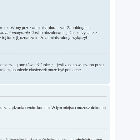
ylko określony przez administratora czas. Zapobiega to
nie automatycznie
. Jest to niezalecane, jeżeli korzystasz z
ej funkcji, oznacza to, że administrator ją wyłączył.
ostarczają one również funkcję – jeśli została włączona przez
waniem, usunięcie ciasteczek może być pomocne.
anelu zarządzania swoim kontem. W tym miejscu możesz dokonać
a użytkownika będzie wyświetlana tylko dla administratorów,