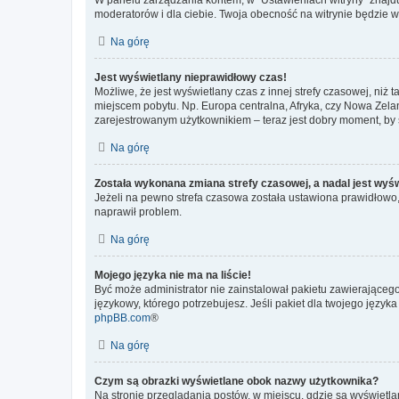
moderatorów i dla ciebie. Twoja obecność na witrynie będzie 
Na górę
Jest wyświetlany nieprawidłowy czas!
Możliwe, że jest wyświetlany czas z innej strefy czasowej, niż 
miejscem pobytu. Np. Europa centralna, Afryka, czy Nowa Zelan
zarejestrowanym użytkownikiem – teraz jest dobry moment, by 
Na górę
Została wykonana zmiana strefy czasowej, a nadal jest wyś
Jeżeli na pewno strefa czasowa została ustawiona prawidłowo, 
naprawił problem.
Na górę
Mojego języka nie ma na liście!
Być może administrator nie zainstalował pakietu zawierającego
językowy, którego potrzebujesz. Jeśli pakiet dla twojego język
phpBB.com
®
Na górę
Czym są obrazki wyświetlane obok nazwy użytkownika?
Na stronie przeglądania postów, w miejscu, gdzie są wyświetl