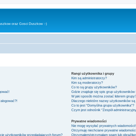
uszkow oraz Gosci Duszkow :-)
Rangi użytkownika i grupy
Kim są administratorzy?
Kim są moderatorzy?
Co to są grupy użytkowników?
ogować!
Gdzie znajduje się spis grup użytkowników
W jaki sposób można zostać liderem grupy
 zalogować?!
Dlaczego niektóre nazwy użytkowników są 
Co to jest “Domyślna grupa użytkownika”?
Czym jest odnośnik “Zespół administracyjn
Prywatne wiadomości
Nie mogę wysyłać prywatnych wiadomości!
Otrzymuję niechciane prywatne wiadomości
ście użytkowników przeglądających forum?
Otrzymałem/otrzymałam spam lub obraźliwy 