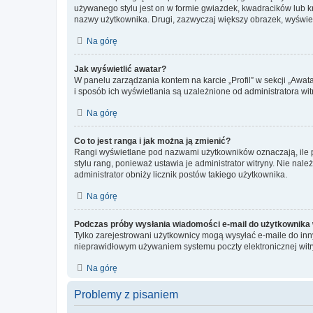
używanego stylu jest on w formie gwiazdek, kwadracików lub kro
nazwy użytkownika. Drugi, zazwyczaj większy obrazek, wyświet
Na górę
Jak wyświetlić awatar?
W panelu zarządzania kontem na karcie „Profil” w sekcji „Awat
i sposób ich wyświetlania są uzależnione od administratora wit
Na górę
Co to jest ranga i jak można ją zmienić?
Rangi wyświetlane pod nazwami użytkowników oznaczają, ile po
stylu rang, ponieważ ustawia je administrator witryny. Nie należ
administrator obniży licznik postów takiego użytkownika.
Na górę
Podczas próby wysłania wiadomości e-mail do użytkownika 
Tylko zarejestrowani użytkownicy mogą wysyłać e-maile do inny
nieprawidłowym używaniem systemu poczty elektronicznej wit
Na górę
Problemy z pisaniem