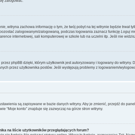
się zalogować.
nie
, witryna zachowa informację o tym, że twój pobyt na tej witrynie będzie trwał t
y pozostać zalogowanym/zalogowaną, podczas logowania zaznacz funkcję
Loguj m
ence internetowej, sali komputerowej w szkole lub na uczelni itp. Jeśli nie widzisz t
przez phpBB dzięki, którym użytkownik jest autoryzowany i logowany do witryny. D
zytanych przez użytkownika postów. Jeśli występują problemy z logowaniem/wylogo
 ustawienia są zapisywane w bazie danych witryny. Aby je zmienić, przejdź do p
ie “Moje konto” znajduje się zazwyczaj na górze stron witryny.
ika na liście użytkowników przeglądających forum?
je się funkcja
Nie pokazuj statusu online
. Włącz tę funkcję, zaznaczając
Tak
. Nazw