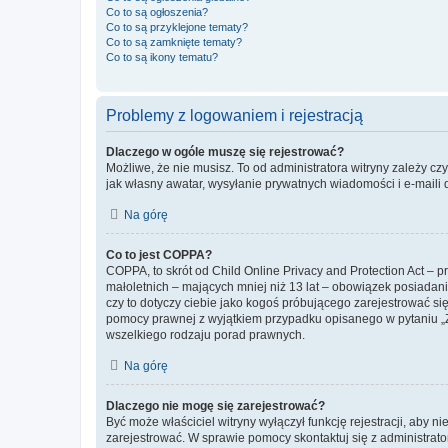
Co to są ogłoszenia?
Co to są przyklejone tematy?
Co to są zamknięte tematy?
Co to są ikony tematu?
Problemy z logowaniem i rejestracją
Dlaczego w ogóle muszę się rejestrować?
Możliwe, że nie musisz. To od administratora witryny zależy cz
jak własny awatar, wysyłanie prywatnych wiadomości i e-maili 
Na górę
Co to jest COPPA?
COPPA, to skrót od Child Online Privacy and Protection Act – 
małoletnich – mających mniej niż 13 lat – obowiązek posiadan
czy to dotyczy ciebie jako kogoś próbującego zarejestrować się 
pomocy prawnej z wyjątkiem przypadku opisanego w pytaniu „Z
wszelkiego rodzaju porad prawnych.
Na górę
Dlaczego nie mogę się zarejestrować?
Być może właściciel witryny wyłączył funkcję rejestracji, aby n
zarejestrować. W sprawie pomocy skontaktuj się z administrato