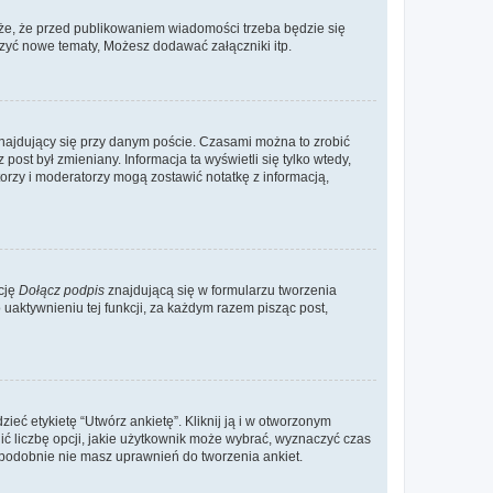
że, że przed publikowaniem wiadomości trzeba będzie się
rzyć nowe tematy, Możesz dodawać załączniki itp.
najdujący się przy danym poście. Czasami można to zrobić
 post był zmieniany. Informacja ta wyświetli się tylko wtedy,
atorzy i moderatorzy mogą zostawić notatkę z informacją,
cję
Dołącz podpis
znajdującą się w formularzu tworzenia
aktywnieniu tej funkcji, za każdym razem pisząc post,
eć etykietę “Utwórz ankietę”. Kliknij ją i w otworzonym
ić liczbę opcji, jakie użytkownik może wybrać, wyznaczyć czas
dopodobnie nie masz uprawnień do tworzenia ankiet.