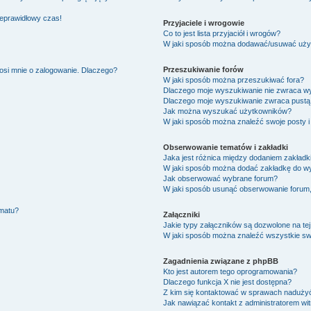
ieprawidłowy czas!
Przyjaciele i wrogowie
Co to jest lista przyjaciół i wrogów?
W jaki sposób można dodawać/usuwać użytk
Przeszukiwanie forów
osi mnie o zalogowanie. Dlaczego?
W jaki sposób można przeszukiwać fora?
Dlaczego moje wyszukiwanie nie zwraca w
Dlaczego moje wyszukiwanie zwraca pustą 
Jak można wyszukać użytkowników?
W jaki sposób można znaleźć swoje posty i
Obserwowanie tematów i zakładki
Jaka jest różnica między dodaniem zakład
W jaki sposób można dodać zakładkę do w
Jak obserwować wybrane forum?
W jaki sposób usunąć obserwowanie forum
ematu?
Załączniki
Jakie typy załączników są dozwolone na tej
W jaki sposób można znaleźć wszystkie swo
Zagadnienia związane z phpBB
Kto jest autorem tego oprogramowania?
Dlaczego funkcja X nie jest dostępna?
Z kim się kontaktować w sprawach nadużyć
Jak nawiązać kontakt z administratorem wi