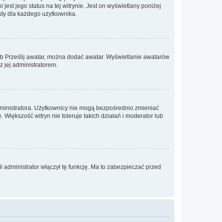
est jego status na tej witrynie. Jest on wyświetlany poniżej
sty dla każdego użytkownika.
lub Prześlij awatar, można dodać awatar. Wyświetlanie awatarów
z jej administratorem.
dministratora. Użytkownicy nie mogą bezpośrednio zmieniać
. Większość witryn nie toleruje takich działań i moderator lub
 administrator włączył tę funkcję. Ma to zabezpieczać przed