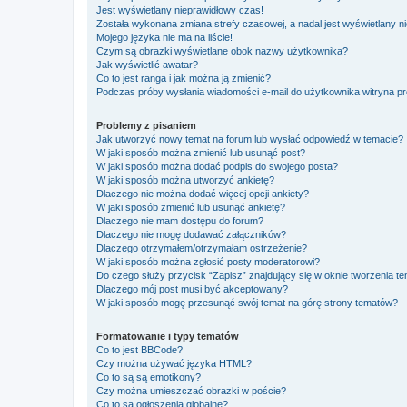
Jest wyświetlany nieprawidłowy czas!
Została wykonana zmiana strefy czasowej, a nadal jest wyświetlany n
Mojego języka nie ma na liście!
Czym są obrazki wyświetlane obok nazwy użytkownika?
Jak wyświetlić awatar?
Co to jest ranga i jak można ją zmienić?
Podczas próby wysłania wiadomości e-mail do użytkownika witryna pr
Problemy z pisaniem
Jak utworzyć nowy temat na forum lub wysłać odpowiedź w temacie?
W jaki sposób można zmienić lub usunąć post?
W jaki sposób można dodać podpis do swojego posta?
W jaki sposób można utworzyć ankietę?
Dlaczego nie można dodać więcej opcji ankiety?
W jaki sposób zmienić lub usunąć ankietę?
Dlaczego nie mam dostępu do forum?
Dlaczego nie mogę dodawać załączników?
Dlaczego otrzymałem/otrzymałam ostrzeżenie?
W jaki sposób można zgłosić posty moderatorowi?
Do czego służy przycisk “Zapisz” znajdujący się w oknie tworzenia t
Dlaczego mój post musi być akceptowany?
W jaki sposób mogę przesunąć swój temat na górę strony tematów?
Formatowanie i typy tematów
Co to jest BBCode?
Czy można używać języka HTML?
Co to są są emotikony?
Czy można umieszczać obrazki w poście?
Co to są ogłoszenia globalne?