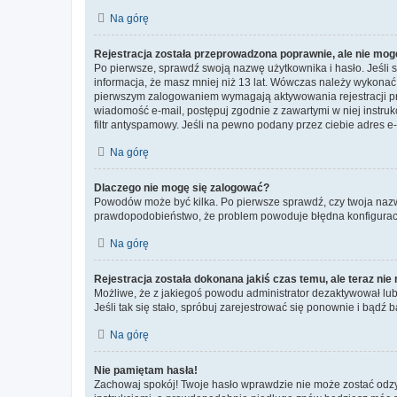
Na górę
Rejestracja została przeprowadzona poprawnie, ale nie mog
Po pierwsze, sprawdź swoją nazwę użytkownika i hasło. Jeśli 
informacja, że masz mniej niż 13 lat. Wówczas należy wykonać i
pierwszym zalogowaniem wymagają aktywowania rejestracji przez
wiadomość e-mail, postępuj zgodnie z zawartymi w niej instru
filtr antyspamowy. Jeśli na pewno podany przez ciebie adres e-
Na górę
Dlaczego nie mogę się zalogować?
Powodów może być kilka. Po pierwsze sprawdź, czy twoja nazwa u
prawdopodobieństwo, że problem powoduje błędna konfiguracja w
Na górę
Rejestracja została dokonana jakiś czas temu, ale teraz ni
Możliwe, że z jakiegoś powodu administrator dezaktywował lub u
Jeśli tak się stało, spróbuj zarejestrować się ponownie i bą
Na górę
Nie pamiętam hasła!
Zachowaj spokój! Twoje hasło wprawdzie nie może zostać odzys