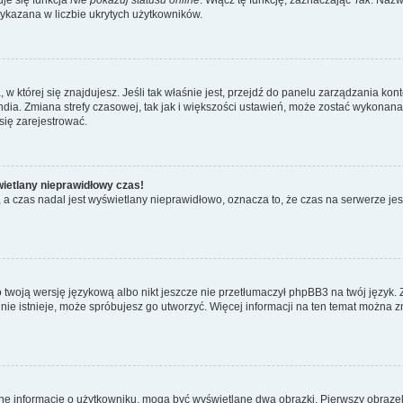
wykazana w liczbie ukrytych użytkowników.
ta, w której się znajdujesz. Jeśli tak właśnie jest, przejdź do panelu zarządzania k
dia. Zmiana strefy czasowej, tak jak i większości ustawień, może zostać wykonana 
się zarejestrować.
wietlany nieprawidłowy czas!
a czas nadal jest wyświetlany nieprawidłowo, oznacza to, że czas na serwerze jes
 twoją wersję językową albo nikt jeszcze nie przetłumaczył phpBB3 na twój język. 
a nie istnieje, może spróbujesz go utworzyć. Więcej informacji na ten temat można z
ane informacje o użytkowniku, mogą być wyświetlane dwa obrazki. Pierwszy obrazek