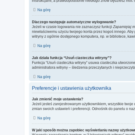
instrukcjami, a prawdopodobnie niedługo znów będziesz móc 
Na górę
Dlaczego następuje automatyczne wylogowanie?
Jeżeli w czasie logowania nie zaznaczysz funkcji
Zapamiętaj m
niewłaściwemu użyciu twojego konta przez kogoś innego. Ab
witryny z ogólnie dostępnego komputera, np. w bibliotece, kawiar
Na górę
Jak działa funkcja “Usuń ciasteczka witryny”?
Funkcja “Usuń ciasteczka witryny” usuwa ciasteczka utworzone 
administratora witryny – śledzenia przeczytanych i nieprzec
Na górę
Preferencje i ustawienia użytkownika
Jak zmienić moje ustawienia?
Jeżeli jesteś zarejestrowanym użytkownikiem, wszystkie twoje
zmian swoich ustawień i preferencji. Odnośnik do panelu o nazw
Na górę
W jaki sposób można zapobiec wyświetlaniu nazwy użytkown
W panelu zarządzania kontem, w “Ustawieniach witryny” znajdu