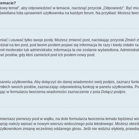
 temacie?
„Nowy temat”, aby odpowiedzieć w temacie, nacisnąć przycisk „Odpowiedz”. Być mo
wyświetlana lista uprawnień użytkownika na każdym forum. Na przykład: Możesz two
niać i usuwać tylko swoje posty. Możesz zmienić post, naciskając przycisk
Zmień
z
iał na ten post, pod twoim postem pojawi się informacja ile razy i kiedy ostatni raz
ienił moderator lub administrator, informacja ta nie zostanie wyświetlona. Administr
ać postów, gdy ktoś zamieścił pod ich postem nowy post.
panelu użytkownika. Aby dołączyć do danej wiadomości swój podpis, zaznacz funk
kich swoich postów, zaznaczając odpowiednią funkcję w panelu użytkownika. Po u
ąc w formularzu tworzenia wiadomości zaznaczenie z pola
Dołącz podpis
.
mieniasz pierwszy post w wątku, na dole formularza tworzenia tematu będziesz widzi
dą opcję należy wpisać w nowym wierszu widocznego pola tekstowego. Możesz określ
 użytkownikom zmianę wcześniej oddanego głosu. Jeśli nie widzisz etykiety, praw