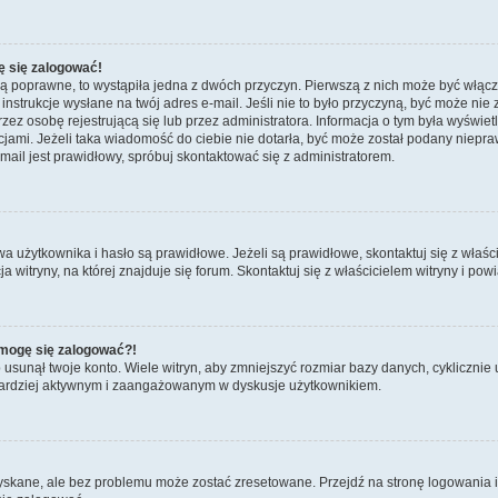
ę się zalogować!
są poprawne, to wystąpiła jedna z dwóch przyczyn. Pierwszą z nich może być włącz
nstrukcje wysłane na twój adres e-mail. Jeśli nie to było przyczyną, być może nie 
 osobę rejestrującą się lub przez administratora. Informacja o tym była wyświetlo
kcjami. Jeżeli taka wiadomość do ciebie nie dotarła, być może został podany niep
mail jest prawidłowy, spróbuj skontaktować się z administratorem.
żytkownika i hasło są prawidłowe. Jeżeli są prawidłowe, skontaktuj się z właścicie
itryny, na której znajduje się forum. Skontaktuj się z właścicielem witryny i po
e mogę się zalogować?!
sunął twoje konto. Wiele witryn, aby zmniejszyć rozmiar bazy danych, cyklicznie u
dź bardziej aktywnym i zaangażowanym w dyskusje użytkownikiem.
kane, ale bez problemu może zostać zresetowane. Przejdź na stronę logowania i k