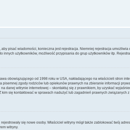
y, aby pisać wiadomości, konieczna jest rejestracja. Niemniej rejestracja umożliwia
do innych użytkowników, możliwość przypisania do grup użytkowników itp. Rejestracj
prawa obowiązującego od 1998 roku w USA, nakładającego na właścicieli stron int
ia pisemnej zgody rodziców lub opiekunów prawnych na zbieranie informacji prywa
na danej witrynie internetowej – skontaktuj się z prawnikiem, by uzyskać wyjaśnieni
 kim się kontaktować w sprawach nadużyć lub zagadnień prawnych związanych z t
ie rejestrowały się nowe osoby. Właściciel witryny mógł także zablokować twój adre
rem witryny.