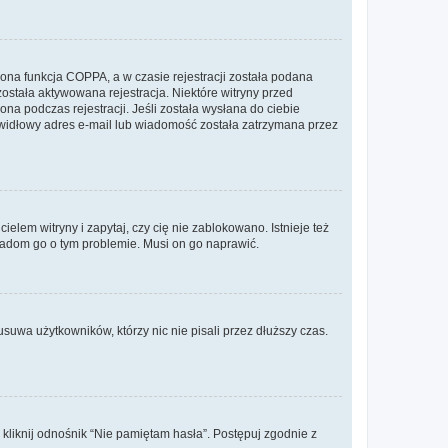
ona funkcja COPPA, a w czasie rejestracji została podana
została aktywowana rejestracja. Niektóre witryny przed
na podczas rejestracji. Jeśli została wysłana do ciebie
rawidłowy adres e-mail lub wiadomość została zatrzymana przez
lem witryny i zapytaj, czy cię nie zablokowano. Istnieje też
wiadom go o tym problemie. Musi on go naprawić.
suwa użytkowników, którzy nic nie pisali przez dłuższy czas.
liknij odnośnik “Nie pamiętam hasła”. Postępuj zgodnie z