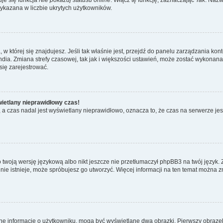
wykazana w liczbie ukrytych użytkowników.
ta, w której się znajdujesz. Jeśli tak właśnie jest, przejdź do panelu zarządzania k
dia. Zmiana strefy czasowej, tak jak i większości ustawień, może zostać wykonana 
się zarejestrować.
wietlany nieprawidłowy czas!
a czas nadal jest wyświetlany nieprawidłowo, oznacza to, że czas na serwerze jes
 twoją wersję językową albo nikt jeszcze nie przetłumaczył phpBB3 na twój język. 
a nie istnieje, może spróbujesz go utworzyć. Więcej informacji na ten temat można z
ane informacje o użytkowniku, mogą być wyświetlane dwa obrazki. Pierwszy obrazek