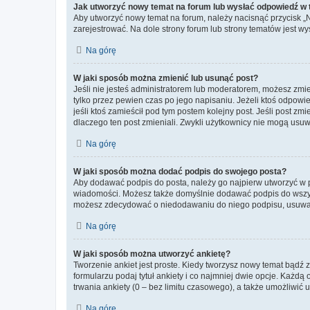
Jak utworzyć nowy temat na forum lub wysłać odpowiedź w
Aby utworzyć nowy temat na forum, należy nacisnąć przycisk 
zarejestrować. Na dole strony forum lub strony tematów jest 
Na górę
W jaki sposób można zmienić lub usunąć post?
Jeśli nie jesteś administratorem lub moderatorem, możesz zmie
tylko przez pewien czas po jego napisaniu. Jeżeli ktoś odpowiedz
jeśli ktoś zamieścił pod tym postem kolejny post. Jeśli post zm
dlaczego ten post zmieniali. Zwykli użytkownicy nie mogą usuw
Na górę
W jaki sposób można dodać podpis do swojego posta?
Aby dodawać podpis do posta, należy go najpierw utworzyć w 
wiadomości. Możesz także domyślnie dodawać podpis do wszyst
możesz zdecydować o niedodawaniu do niego podpisu, usuwaj
Na górę
W jaki sposób można utworzyć ankietę?
Tworzenie ankiet jest proste. Kiedy tworzysz nowy temat bądź z
formularzu podaj tytuł ankiety i co najmniej dwie opcje. Każ
trwania ankiety (0 – bez limitu czasowego), a także umożliwić
Na górę