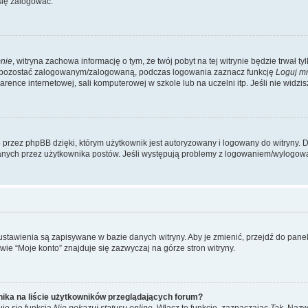
się zalogować.
nie
, witryna zachowa informację o tym, że twój pobyt na tej witrynie będzie trwał t
y pozostać zalogowanym/zalogowaną, podczas logowania zaznacz funkcję
Loguj m
ence internetowej, sali komputerowej w szkole lub na uczelni itp. Jeśli nie widzisz t
przez phpBB dzięki, którym użytkownik jest autoryzowany i logowany do witryny. D
zytanych przez użytkownika postów. Jeśli występują problemy z logowaniem/wylogo
 ustawienia są zapisywane w bazie danych witryny. Aby je zmienić, przejdź do p
ie “Moje konto” znajduje się zazwyczaj na górze stron witryny.
ika na liście użytkowników przeglądających forum?
je się funkcja
Nie pokazuj statusu online
. Włącz tę funkcję, zaznaczając
Tak
. Nazw