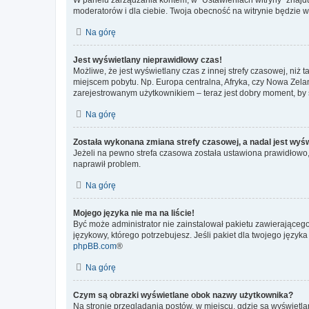
moderatorów i dla ciebie. Twoja obecność na witrynie będzie 
Na górę
Jest wyświetlany nieprawidłowy czas!
Możliwe, że jest wyświetlany czas z innej strefy czasowej, niż 
miejscem pobytu. Np. Europa centralna, Afryka, czy Nowa Zelan
zarejestrowanym użytkownikiem – teraz jest dobry moment, by 
Na górę
Została wykonana zmiana strefy czasowej, a nadal jest wyś
Jeżeli na pewno strefa czasowa została ustawiona prawidłowo, 
naprawił problem.
Na górę
Mojego języka nie ma na liście!
Być może administrator nie zainstalował pakietu zawierającego
językowy, którego potrzebujesz. Jeśli pakiet dla twojego język
phpBB.com
®
Na górę
Czym są obrazki wyświetlane obok nazwy użytkownika?
Na stronie przeglądania postów, w miejscu, gdzie są wyświetl