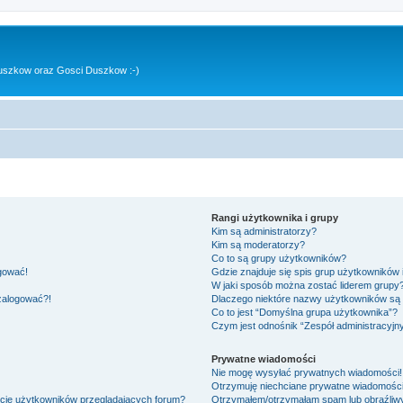
uszkow oraz Gosci Duszkow :-)
Rangi użytkownika i grupy
Kim są administratorzy?
Kim są moderatorzy?
Co to są grupy użytkowników?
ogować!
Gdzie znajduje się spis grup użytkowników
W jaki sposób można zostać liderem grupy
 zalogować?!
Dlaczego niektóre nazwy użytkowników są 
Co to jest “Domyślna grupa użytkownika”?
Czym jest odnośnik “Zespół administracyjn
Prywatne wiadomości
Nie mogę wysyłać prywatnych wiadomości!
Otrzymuję niechciane prywatne wiadomości
ście użytkowników przeglądających forum?
Otrzymałem/otrzymałam spam lub obraźliwy 