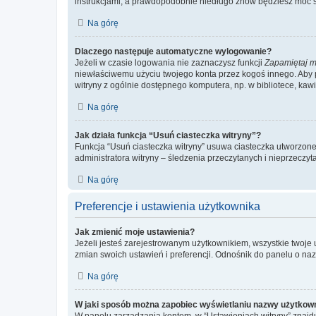
instrukcjami, a prawdopodobnie niedługo znów będziesz móc 
Na górę
Dlaczego następuje automatyczne wylogowanie?
Jeżeli w czasie logowania nie zaznaczysz funkcji
Zapamiętaj m
niewłaściwemu użyciu twojego konta przez kogoś innego. Ab
witryny z ogólnie dostępnego komputera, np. w bibliotece, kawiar
Na górę
Jak działa funkcja “Usuń ciasteczka witryny”?
Funkcja “Usuń ciasteczka witryny” usuwa ciasteczka utworzone 
administratora witryny – śledzenia przeczytanych i nieprzec
Na górę
Preferencje i ustawienia użytkownika
Jak zmienić moje ustawienia?
Jeżeli jesteś zarejestrowanym użytkownikiem, wszystkie twoje
zmian swoich ustawień i preferencji. Odnośnik do panelu o nazw
Na górę
W jaki sposób można zapobiec wyświetlaniu nazwy użytkown
W panelu zarządzania kontem, w “Ustawieniach witryny” znajdu