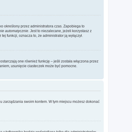
ylko określony przez administratora czas. Zapobiega to
nie automatycznie
. Jest to niezalecane, jeżeli korzystasz z
ej funkcji, oznacza to, że administrator ją wyłączył.
ostarczają one również funkcję – jeśli została włączona przez
waniem, usunięcie ciasteczek może być pomocne.
anelu zarządzania swoim kontem. W tym miejscu możesz dokonać
a użytkownika będzie wyświetlana tylko dla administratorów,