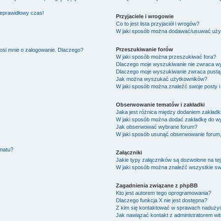
ieprawidłowy czas!
Przyjaciele i wrogowie
Co to jest lista przyjaciół i wrogów?
W jaki sposób można dodawać/usuwać użytk
Przeszukiwanie forów
osi mnie o zalogowanie. Dlaczego?
W jaki sposób można przeszukiwać fora?
Dlaczego moje wyszukiwanie nie zwraca w
Dlaczego moje wyszukiwanie zwraca pustą 
Jak można wyszukać użytkowników?
W jaki sposób można znaleźć swoje posty i
Obserwowanie tematów i zakładki
Jaka jest różnica między dodaniem zakład
W jaki sposób można dodać zakładkę do w
Jak obserwować wybrane forum?
W jaki sposób usunąć obserwowanie forum
ematu?
Załączniki
Jakie typy załączników są dozwolone na tej
W jaki sposób można znaleźć wszystkie swo
Zagadnienia związane z phpBB
Kto jest autorem tego oprogramowania?
Dlaczego funkcja X nie jest dostępna?
Z kim się kontaktować w sprawach nadużyć
Jak nawiązać kontakt z administratorem wi