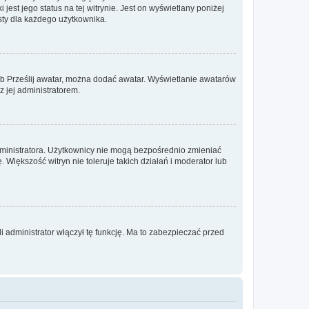
est jego status na tej witrynie. Jest on wyświetlany poniżej
sty dla każdego użytkownika.
lub Prześlij awatar, można dodać awatar. Wyświetlanie awatarów
z jej administratorem.
dministratora. Użytkownicy nie mogą bezpośrednio zmieniać
. Większość witryn nie toleruje takich działań i moderator lub
 administrator włączył tę funkcję. Ma to zabezpieczać przed