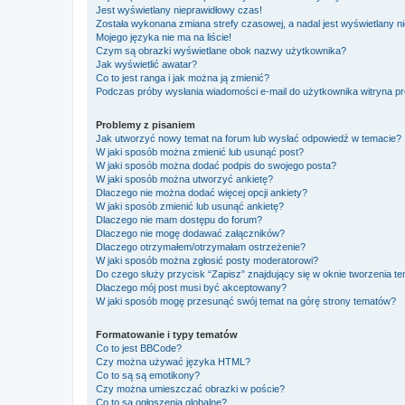
Jest wyświetlany nieprawidłowy czas!
Została wykonana zmiana strefy czasowej, a nadal jest wyświetlany n
Mojego języka nie ma na liście!
Czym są obrazki wyświetlane obok nazwy użytkownika?
Jak wyświetlić awatar?
Co to jest ranga i jak można ją zmienić?
Podczas próby wysłania wiadomości e-mail do użytkownika witryna pr
Problemy z pisaniem
Jak utworzyć nowy temat na forum lub wysłać odpowiedź w temacie?
W jaki sposób można zmienić lub usunąć post?
W jaki sposób można dodać podpis do swojego posta?
W jaki sposób można utworzyć ankietę?
Dlaczego nie można dodać więcej opcji ankiety?
W jaki sposób zmienić lub usunąć ankietę?
Dlaczego nie mam dostępu do forum?
Dlaczego nie mogę dodawać załączników?
Dlaczego otrzymałem/otrzymałam ostrzeżenie?
W jaki sposób można zgłosić posty moderatorowi?
Do czego służy przycisk “Zapisz” znajdujący się w oknie tworzenia t
Dlaczego mój post musi być akceptowany?
W jaki sposób mogę przesunąć swój temat na górę strony tematów?
Formatowanie i typy tematów
Co to jest BBCode?
Czy można używać języka HTML?
Co to są są emotikony?
Czy można umieszczać obrazki w poście?
Co to są ogłoszenia globalne?