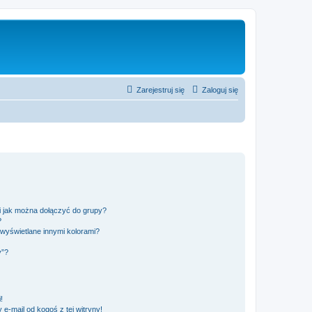
Zarejestruj się
Zaloguj się
 i jak można dołączyć do grupy?
?
wyświetlane innymi kolorami?
y”?
!
e-mail od kogoś z tej witryny!