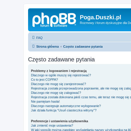
Poga.Duszki.pl
Rozmowy i forum dyskusyjne dla D
FAQ
Strona główna
Często zadawane pytania
Często zadawane pytania
Problemy z logowaniem i rejestracją
Dlaczego w ogóle muszę się rejestrować?
Co to jest COPPA?
Dlaczego nie mogę się zarejestrować?
Rejestracja została przeprowadzona poprawnie, ale nie mogę się zal
Dlaczego nie mogę się zalogować?
Rejestracja została dokonana jakiś czas temu, ale teraz nie mogę się
Nie pamiętam hasła!
Dlaczego następuje automatyczne wylogowanie?
Jak działa funkcja “Usuń ciasteczka witryny”?
Preferencje i ustawienia użytkownika
Jak zmienić moje ustawienia?
W jaki sposób można zapobiec wyświetlaniu nazwy użytkownika na li