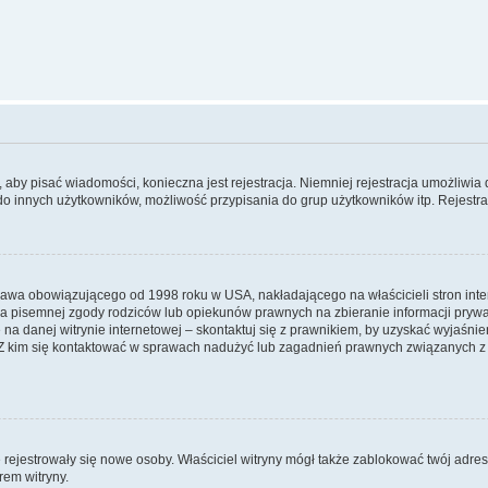
y, aby pisać wiadomości, konieczna jest rejestracja. Niemniej rejestracja umożliwia
do innych użytkowników, możliwość przypisania do grup użytkowników itp. Rejestracj
prawa obowiązującego od 1998 roku w USA, nakładającego na właścicieli stron int
ia pisemnej zgody rodziców lub opiekunów prawnych na zbieranie informacji prywa
na danej witrynie internetowej – skontaktuj się z prawnikiem, by uzyskać wyjaśnieni
 kim się kontaktować w sprawach nadużyć lub zagadnień prawnych związanych z t
ie rejestrowały się nowe osoby. Właściciel witryny mógł także zablokować twój adre
rem witryny.