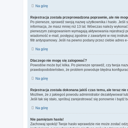
Na górę
Rejestracja została przeprowadzona poprawnie, ale nie mog
Po pierwsze, sprawdź swoją nazwę użytkownika i hasło. Jeśli 
informacja, że masz mniej niż 13 lat. Wówczas należy wykonać i
pierwszym zalogowaniem wymagają aktywowania rejestracji przez
wiadomość e-mail, postępuj zgodnie z zawartymi w niej instru
filtr antyspamowy. Jeśli na pewno podany przez ciebie adres e-
Na górę
Dlaczego nie mogę się zalogować?
Powodów może być kilka. Po pierwsze sprawdź, czy twoja nazwa u
prawdopodobieństwo, że problem powoduje błędna konfiguracja w
Na górę
Rejestracja została dokonana jakiś czas temu, ale teraz ni
Możliwe, że z jakiegoś powodu administrator dezaktywował lub u
Jeśli tak się stało, spróbuj zarejestrować się ponownie i bą
Na górę
Nie pamiętam hasła!
Zachowaj spokój! Twoje hasło wprawdzie nie może zostać odzys