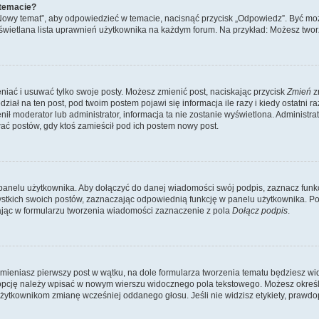
 temacie?
„Nowy temat”, aby odpowiedzieć w temacie, nacisnąć przycisk „Odpowiedz”. Być mo
wyświetlana lista uprawnień użytkownika na każdym forum. Na przykład: Możesz two
niać i usuwać tylko swoje posty. Możesz zmienić post, naciskając przycisk
Zmień
z
iał na ten post, pod twoim postem pojawi się informacja ile razy i kiedy ostatni raz
ienił moderator lub administrator, informacja ta nie zostanie wyświetlona. Administr
ać postów, gdy ktoś zamieścił pod ich postem nowy post.
panelu użytkownika. Aby dołączyć do danej wiadomości swój podpis, zaznacz funk
kich swoich postów, zaznaczając odpowiednią funkcję w panelu użytkownika. Po u
ąc w formularzu tworzenia wiadomości zaznaczenie z pola
Dołącz podpis
.
mieniasz pierwszy post w wątku, na dole formularza tworzenia tematu będziesz widzi
dą opcję należy wpisać w nowym wierszu widocznego pola tekstowego. Możesz określ
 użytkownikom zmianę wcześniej oddanego głosu. Jeśli nie widzisz etykiety, praw