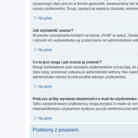
używanego stylu jest on w formie gwiazdek, kwadracików lub kro
nazwy użytkownika. Drugi, zazwyczaj większy obrazek, wyświet
Na górę
Jak wyświetlić awatar?
W panelu zarządzania kontem na karcie „Profil” w sekcji „Awat
i sposób ich wyświetlania są uzależnione od administratora wit
Na górę
Co to jest ranga i jak można ją zmienić?
Rangi wyświetlane pod nazwami użytkowników oznaczają, ile po
stylu rang, ponieważ ustawia je administrator witryny. Nie należ
administrator obniży licznik postów takiego użytkownika.
Na górę
Podczas próby wysłania wiadomości e-mail do użytkownika 
Tylko zarejestrowani użytkownicy mogą wysyłać e-maile do inny
nieprawidłowym używaniem systemu poczty elektronicznej wit
Na górę
Problemy z pisaniem