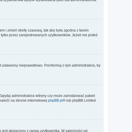
ontem i zmień strefę czasową, tak aby była zgodna z twoim
tylko przez zarejestrowanych użytkowników. Jeżeli nie jesteś
t ustawiony nieprawidłowo. Poinformuj o tym administratora, by
Zapytaj administratora witryny czy może zainstalować pakiet
naleźć na stronie internetowej
phpBB.pl
® lub phpBB Limited
 jest skojarzony z rangą użytkownika. W zależności od