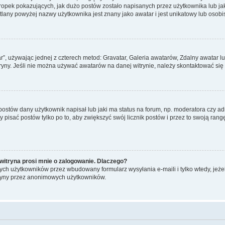
pek pokazujących, jak dużo postów zostało napisanych przez użytkownika lub jaki j
lany powyżej nazwy użytkownika jest znany jako awatar i jest unikatowy lub osobi
ar”, używając jednej z czterech metod: Gravatar, Galeria awatarów, Zdalny awatar 
ryny. Jeśli nie można używać awatarów na danej witrynie, należy skontaktować się 
stów dany użytkownik napisał lub jaki ma status na forum, np. moderatora czy a
y pisać postów tylko po to, aby zwiększyć swój licznik postów i przez to swoją rangę
witryna prosi mnie o zalogowanie. Dlaczego?
ch użytkowników przez wbudowany formularz wysyłania e-maili i tylko wtedy, jeżeli
ryny przez anonimowych użytkowników.