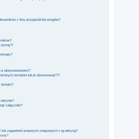
owników z listy przyjaciół lub wrogów?
yników?
stronę?!
 tematy?
ki a obserwowaniem?
ybranych tematów lub je obserwować??
, tematu?
 witrynie?
je załączniki?
 lub zagadnień prawnych związanych z tą witryną?
tryny?