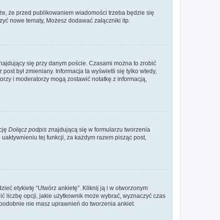
że, że przed publikowaniem wiadomości trzeba będzie się
rzyć nowe tematy, Możesz dodawać załączniki itp.
najdujący się przy danym poście. Czasami można to zrobić
 post był zmieniany. Informacja ta wyświetli się tylko wtedy,
atorzy i moderatorzy mogą zostawić notatkę z informacją,
cję
Dołącz podpis
znajdującą się w formularzu tworzenia
aktywnieniu tej funkcji, za każdym razem pisząc post,
eć etykietę “Utwórz ankietę”. Kliknij ją i w otworzonym
ić liczbę opcji, jakie użytkownik może wybrać, wyznaczyć czas
dopodobnie nie masz uprawnień do tworzenia ankiet.