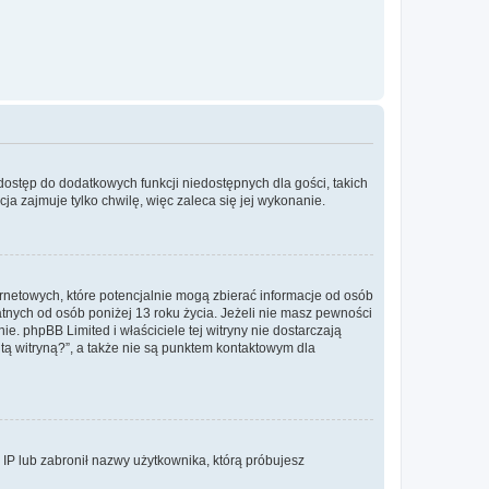
 dostęp do dodatkowych funkcji niedostępnych dla gości, takich
a zajmuje tylko chwilę, więc zaleca się jej wykonanie.
ernetowych, które potencjalnie mogą zbierać informacje od osób
tnych od osób poniżej 13 roku życia. Jeżeli nie masz pewności
e. phpBB Limited i właściciele tej witryny nie dostarczają
ą witryną?”, a także nie są punktem kontaktowym dla
s IP lub zabronił nazwy użytkownika, którą próbujesz