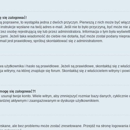
ę się zalogować!
są poprawne, to wystąpiła jedna z dwóch przyczyn. Pierwszą z nich może być włącz
nstrukcje wysłane na twój adres e-mail. Jeśli nie to było przyczyną, być może nie 
 osobę rejestrującą się lub przez administratora. Informacja o tym była wyświetlo
kcjami. Jeżeli taka wiadomość do ciebie nie dotarła, być może został podany niep
mail jest prawidłowy, spróbuj skontaktować się z administratorem.
żytkownika i hasło są prawidłowe. Jeżeli są prawidłowe, skontaktuj się z właścicie
itryny, na której znajduje się forum. Skontaktuj się z właścicielem witryny i po
e mogę się zalogować?!
sunął twoje konto. Wiele witryn, aby zmniejszyć rozmiar bazy danych, cyklicznie u
dź bardziej aktywnym i zaangażowanym w dyskusje użytkownikiem.
kane, ale bez problemu może zostać zresetowane. Przejdź na stronę logowania i k