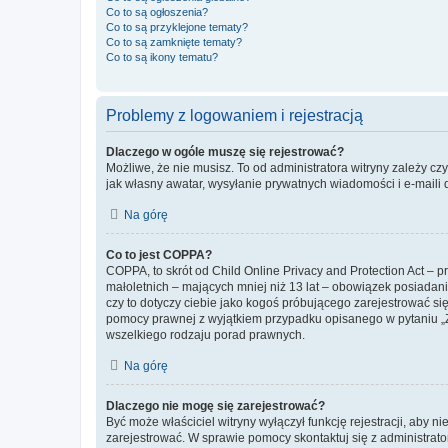
Co to są ogłoszenia?
Co to są przyklejone tematy?
Co to są zamknięte tematy?
Co to są ikony tematu?
Problemy z logowaniem i rejestracją
Dlaczego w ogóle muszę się rejestrować?
Możliwe, że nie musisz. To od administratora witryny zależy cz
jak własny awatar, wysyłanie prywatnych wiadomości i e-maili 
Na górę
Co to jest COPPA?
COPPA, to skrót od Child Online Privacy and Protection Act – 
małoletnich – mających mniej niż 13 lat – obowiązek posiadan
czy to dotyczy ciebie jako kogoś próbującego zarejestrować się 
pomocy prawnej z wyjątkiem przypadku opisanego w pytaniu „Z
wszelkiego rodzaju porad prawnych.
Na górę
Dlaczego nie mogę się zarejestrować?
Być może właściciel witryny wyłączył funkcję rejestracji, aby n
zarejestrować. W sprawie pomocy skontaktuj się z administrato