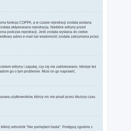
ona funkcja COPPA, a w czasie rejestracji została podana
została aktywowana rejestracja. Niektóre witryny przed
na podczas rejestracji. Jeśli została wysłana do ciebie
rawidłowy adres e-mail lub wiadomość została zatrzymana przez
lem witryny i zapytaj, czy cię nie zablokowano. Istnieje też
wiadom go o tym problemie. Musi on go naprawić.
suwa użytkowników, którzy nic nie pisali przez dłuższy czas.
liknij odnośnik “Nie pamiętam hasła”. Postępuj zgodnie z