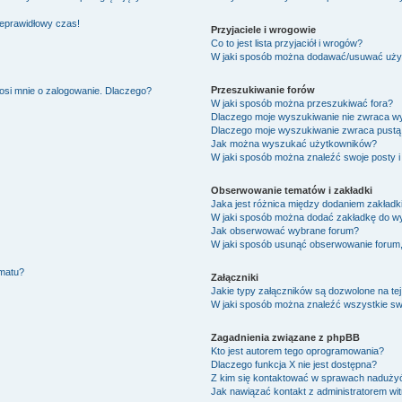
ieprawidłowy czas!
Przyjaciele i wrogowie
Co to jest lista przyjaciół i wrogów?
W jaki sposób można dodawać/usuwać użytk
Przeszukiwanie forów
osi mnie o zalogowanie. Dlaczego?
W jaki sposób można przeszukiwać fora?
Dlaczego moje wyszukiwanie nie zwraca w
Dlaczego moje wyszukiwanie zwraca pustą 
Jak można wyszukać użytkowników?
W jaki sposób można znaleźć swoje posty i
Obserwowanie tematów i zakładki
Jaka jest różnica między dodaniem zakład
W jaki sposób można dodać zakładkę do w
Jak obserwować wybrane forum?
W jaki sposób usunąć obserwowanie forum
ematu?
Załączniki
Jakie typy załączników są dozwolone na tej
W jaki sposób można znaleźć wszystkie swo
Zagadnienia związane z phpBB
Kto jest autorem tego oprogramowania?
Dlaczego funkcja X nie jest dostępna?
Z kim się kontaktować w sprawach nadużyć
Jak nawiązać kontakt z administratorem wi