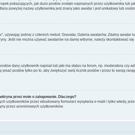
pek pokazujących, jak dużo postów zostało napisanych przez użytkownika lub jaki j
lany powyżej nazwy użytkownika jest znany jako awatar i jest unikatowy lub osobi
ar”, używając jednej z czterech metod: Gravatar, Galeria awatarów, Zdalny awatar 
ryny. Jeśli nie można używać awatarów na danej witrynie, należy skontaktować się 
stów dany użytkownik napisał lub jaki ma status na forum, np. moderatora czy a
y pisać postów tylko po to, aby zwiększyć swój licznik postów i przez to swoją rangę
witryna prosi mnie o zalogowanie. Dlaczego?
ch użytkowników przez wbudowany formularz wysyłania e-maili i tylko wtedy, jeżeli
ryny przez anonimowych użytkowników.