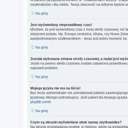
moderatorów i dla ciebie. Twoja obecność na witrynie będzie 
Na górę
Jest wyświetlany nieprawidłowy czas!
Możliwe, że jest wyświetlany czas z innej strefy czasowej, niż 
miejscem pobytu. Np. Europa centralna, Afryka, czy Nowa Zelan
zarejestrowanym użytkownikiem – teraz jest dobry moment, by 
Na górę
Została wykonana zmiana strefy czasowej, a nadal jest wyś
Jeżeli na pewno strefa czasowa została ustawiona prawidłowo, 
naprawił problem.
Na górę
Mojego języka nie ma na liście!
Być może administrator nie zainstalował pakietu zawierającego
językowy, którego potrzebujesz. Jeśli pakiet dla twojego język
phpBB.com
®
Na górę
Czym są obrazki wyświetlane obok nazwy użytkownika?
Na stronie przeglądania postów, w miejscu, gdzie są wyświetl