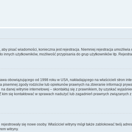
y, aby pisać wiadomości, konieczna jest rejestracja. Niemniej rejestracja umożliwia
do innych użytkowników, możliwość przypisania do grup użytkowników itp. Rejestracj
prawa obowiązującego od 1998 roku w USA, nakładającego na właścicieli stron int
ia pisemnej zgody rodziców lub opiekunów prawnych na zbieranie informacji prywa
na danej witrynie internetowej – skontaktuj się z prawnikiem, by uzyskać wyjaśnieni
 kim się kontaktować w sprawach nadużyć lub zagadnień prawnych związanych z t
ie rejestrowały się nowe osoby. Właściciel witryny mógł także zablokować twój adre
rem witryny.