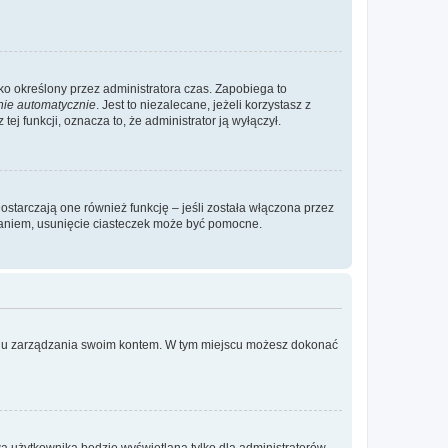
ylko określony przez administratora czas. Zapobiega to
nie automatycznie
. Jest to niezalecane, jeżeli korzystasz z
ej funkcji, oznacza to, że administrator ją wyłączył.
ostarczają one również funkcję – jeśli została włączona przez
waniem, usunięcie ciasteczek może być pomocne.
anelu zarządzania swoim kontem. W tym miejscu możesz dokonać
a użytkownika będzie wyświetlana tylko dla administratorów,