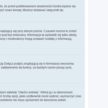
że, że przed publikowaniem wiadomości trzeba będzie się
rzyć nowe tematy, Możesz dodawać załączniki itp.
najdujący się przy danym poście. Czasami można to zrobić
 post był zmieniany. Informacja ta wyświetli się tylko wtedy,
atorzy i moderatorzy mogą zostawić notatkę z informacją,
cję
Dołącz podpis
znajdującą się w formularzu tworzenia
aktywnieniu tej funkcji, za każdym razem pisząc post,
eć etykietę “Utwórz ankietę”. Kliknij ją i w otworzonym
ić liczbę opcji, jakie użytkownik może wybrać, wyznaczyć czas
dopodobnie nie masz uprawnień do tworzenia ankiet.