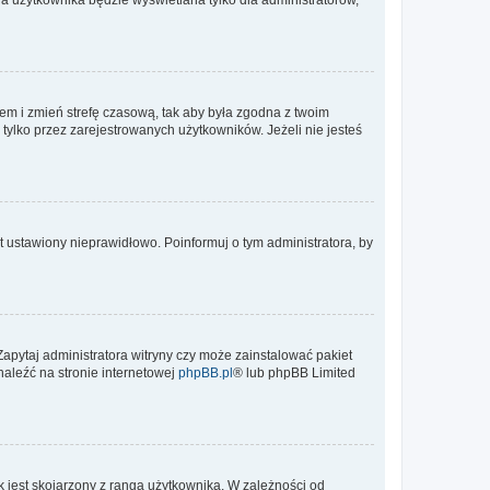
ontem i zmień strefę czasową, tak aby była zgodna z twoim
tylko przez zarejestrowanych użytkowników. Jeżeli nie jesteś
t ustawiony nieprawidłowo. Poinformuj o tym administratora, by
Zapytaj administratora witryny czy może zainstalować pakiet
naleźć na stronie internetowej
phpBB.pl
® lub phpBB Limited
 jest skojarzony z rangą użytkownika. W zależności od