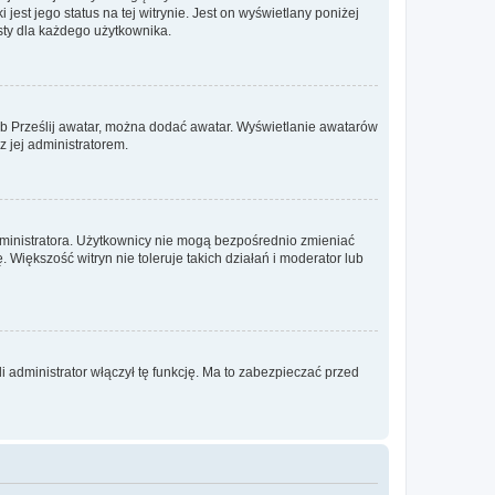
est jego status na tej witrynie. Jest on wyświetlany poniżej
sty dla każdego użytkownika.
lub Prześlij awatar, można dodać awatar. Wyświetlanie awatarów
z jej administratorem.
dministratora. Użytkownicy nie mogą bezpośrednio zmieniać
. Większość witryn nie toleruje takich działań i moderator lub
 administrator włączył tę funkcję. Ma to zabezpieczać przed