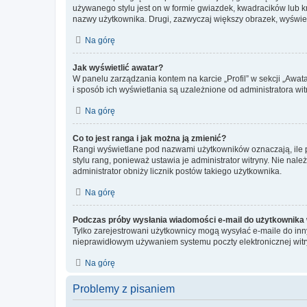
używanego stylu jest on w formie gwiazdek, kwadracików lub kro
nazwy użytkownika. Drugi, zazwyczaj większy obrazek, wyświet
Na górę
Jak wyświetlić awatar?
W panelu zarządzania kontem na karcie „Profil” w sekcji „Awat
i sposób ich wyświetlania są uzależnione od administratora wit
Na górę
Co to jest ranga i jak można ją zmienić?
Rangi wyświetlane pod nazwami użytkowników oznaczają, ile po
stylu rang, ponieważ ustawia je administrator witryny. Nie należ
administrator obniży licznik postów takiego użytkownika.
Na górę
Podczas próby wysłania wiadomości e-mail do użytkownika 
Tylko zarejestrowani użytkownicy mogą wysyłać e-maile do inny
nieprawidłowym używaniem systemu poczty elektronicznej wit
Na górę
Problemy z pisaniem