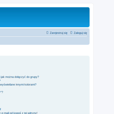
Zarejestruj się
Zaloguj się
 i jak można dołączyć do grupy?
?
wyświetlane innymi kolorami?
y”?
!
e-mail od kogoś z tej witryny!