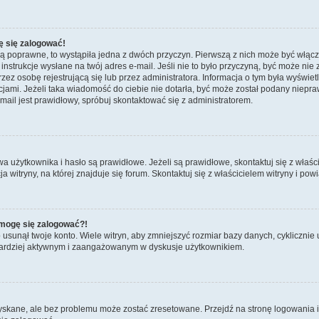
ę się zalogować!
są poprawne, to wystąpiła jedna z dwóch przyczyn. Pierwszą z nich może być włącz
nstrukcje wysłane na twój adres e-mail. Jeśli nie to było przyczyną, być może nie 
 osobę rejestrującą się lub przez administratora. Informacja o tym była wyświetlo
kcjami. Jeżeli taka wiadomość do ciebie nie dotarła, być może został podany niep
mail jest prawidłowy, spróbuj skontaktować się z administratorem.
żytkownika i hasło są prawidłowe. Jeżeli są prawidłowe, skontaktuj się z właścicie
itryny, na której znajduje się forum. Skontaktuj się z właścicielem witryny i po
e mogę się zalogować?!
sunął twoje konto. Wiele witryn, aby zmniejszyć rozmiar bazy danych, cyklicznie u
dź bardziej aktywnym i zaangażowanym w dyskusje użytkownikiem.
kane, ale bez problemu może zostać zresetowane. Przejdź na stronę logowania i k