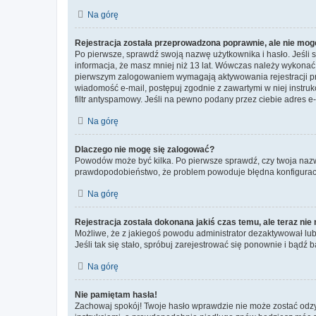
Na górę
Rejestracja została przeprowadzona poprawnie, ale nie mog
Po pierwsze, sprawdź swoją nazwę użytkownika i hasło. Jeśli 
informacja, że masz mniej niż 13 lat. Wówczas należy wykonać i
pierwszym zalogowaniem wymagają aktywowania rejestracji przez
wiadomość e-mail, postępuj zgodnie z zawartymi w niej instru
filtr antyspamowy. Jeśli na pewno podany przez ciebie adres e-
Na górę
Dlaczego nie mogę się zalogować?
Powodów może być kilka. Po pierwsze sprawdź, czy twoja nazwa u
prawdopodobieństwo, że problem powoduje błędna konfiguracja w
Na górę
Rejestracja została dokonana jakiś czas temu, ale teraz ni
Możliwe, że z jakiegoś powodu administrator dezaktywował lub u
Jeśli tak się stało, spróbuj zarejestrować się ponownie i bą
Na górę
Nie pamiętam hasła!
Zachowaj spokój! Twoje hasło wprawdzie nie może zostać odzys