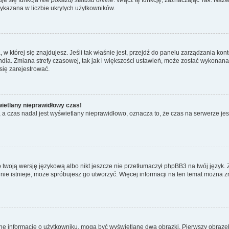
wykazana w liczbie ukrytych użytkowników.
ta, w której się znajdujesz. Jeśli tak właśnie jest, przejdź do panelu zarządzania k
dia. Zmiana strefy czasowej, tak jak i większości ustawień, może zostać wykonana 
się zarejestrować.
wietlany nieprawidłowy czas!
a czas nadal jest wyświetlany nieprawidłowo, oznacza to, że czas na serwerze jes
 twoją wersję językową albo nikt jeszcze nie przetłumaczył phpBB3 na twój język. 
a nie istnieje, może spróbujesz go utworzyć. Więcej informacji na ten temat można z
ane informacje o użytkowniku, mogą być wyświetlane dwa obrazki. Pierwszy obrazek