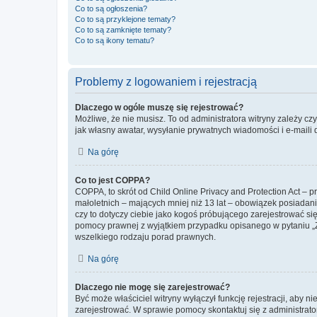
Co to są ogłoszenia?
Co to są przyklejone tematy?
Co to są zamknięte tematy?
Co to są ikony tematu?
Problemy z logowaniem i rejestracją
Dlaczego w ogóle muszę się rejestrować?
Możliwe, że nie musisz. To od administratora witryny zależy cz
jak własny awatar, wysyłanie prywatnych wiadomości i e-maili 
Na górę
Co to jest COPPA?
COPPA, to skrót od Child Online Privacy and Protection Act – 
małoletnich – mających mniej niż 13 lat – obowiązek posiadan
czy to dotyczy ciebie jako kogoś próbującego zarejestrować się 
pomocy prawnej z wyjątkiem przypadku opisanego w pytaniu „Z
wszelkiego rodzaju porad prawnych.
Na górę
Dlaczego nie mogę się zarejestrować?
Być może właściciel witryny wyłączył funkcję rejestracji, aby n
zarejestrować. W sprawie pomocy skontaktuj się z administrato