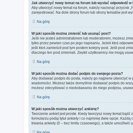
Jak utworzyć nowy temat na forum lub wysłać odpowiedź w
Aby utworzyć nowy temat na forum, należy nacisnąć przycisk 
zarejestrować. Na dole strony forum lub strony tematów jest 
Na górę
W jaki sposób można zmienić lub usunąć post?
Jeśli nie jesteś administratorem lub moderatorem, możesz zmie
tylko przez pewien czas po jego napisaniu. Jeżeli ktoś odpowiedz
jeśli ktoś zamieścił pod tym postem kolejny post. Jeśli post zm
dlaczego ten post zmieniali. Zwykli użytkownicy nie mogą usuw
Na górę
W jaki sposób można dodać podpis do swojego posta?
Aby dodawać podpis do posta, należy go najpierw utworzyć w 
wiadomości. Możesz także domyślnie dodawać podpis do wszyst
możesz zdecydować o niedodawaniu do niego podpisu, usuwaj
Na górę
W jaki sposób można utworzyć ankietę?
Tworzenie ankiet jest proste. Kiedy tworzysz nowy temat bądź z
formularzu podaj tytuł ankiety i co najmniej dwie opcje. Każ
trwania ankiety (0 – bez limitu czasowego), a także umożliwić
Na górę