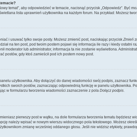
 temacie?
„Nowy temat”, aby odpowiedzieć w temacie, nacisnąć przycisk „Odpowiedz”. Być mo
wyświetlana lista uprawnień użytkownika na każdym forum. Na przykład: Możesz two
niać i usuwać tylko swoje posty. Możesz zmienić post, naciskając przycisk
Zmień
z
iał na ten post, pod twoim postem pojawi się informacja ile razy i kiedy ostatni raz
ienił moderator lub administrator, informacja ta nie zostanie wyświetlona. Administr
ać postów, gdy ktoś zamieścił pod ich postem nowy post.
panelu użytkownika. Aby dołączyć do danej wiadomości swój podpis, zaznacz funk
kich swoich postów, zaznaczając odpowiednią funkcję w panelu użytkownika. Po u
ąc w formularzu tworzenia wiadomości zaznaczenie z pola
Dołącz podpis
.
mieniasz pierwszy post w wątku, na dole formularza tworzenia tematu będziesz widzi
dą opcję należy wpisać w nowym wierszu widocznego pola tekstowego. Możesz określ
 użytkownikom zmianę wcześniej oddanego głosu. Jeśli nie widzisz etykiety, praw