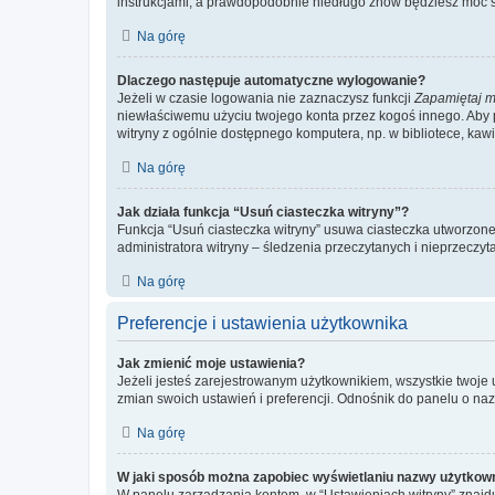
instrukcjami, a prawdopodobnie niedługo znów będziesz móc 
Na górę
Dlaczego następuje automatyczne wylogowanie?
Jeżeli w czasie logowania nie zaznaczysz funkcji
Zapamiętaj m
niewłaściwemu użyciu twojego konta przez kogoś innego. Ab
witryny z ogólnie dostępnego komputera, np. w bibliotece, kawiar
Na górę
Jak działa funkcja “Usuń ciasteczka witryny”?
Funkcja “Usuń ciasteczka witryny” usuwa ciasteczka utworzone 
administratora witryny – śledzenia przeczytanych i nieprzec
Na górę
Preferencje i ustawienia użytkownika
Jak zmienić moje ustawienia?
Jeżeli jesteś zarejestrowanym użytkownikiem, wszystkie twoje
zmian swoich ustawień i preferencji. Odnośnik do panelu o nazw
Na górę
W jaki sposób można zapobiec wyświetlaniu nazwy użytkown
W panelu zarządzania kontem, w “Ustawieniach witryny” znajdu