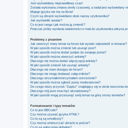
Jest wyświetlany nieprawidłowy czas!
Została wykonana zmiana strefy czasowej, a nadal jest wyświetlany n
Mojego języka nie ma na liście!
Czym są obrazki wyświetlane obok nazwy użytkownika?
Jak wyświetlić awatar?
Co to jest ranga i jak można ją zmienić?
Podczas próby wysłania wiadomości e-mail do użytkownika witryna pr
Problemy z pisaniem
Jak utworzyć nowy temat na forum lub wysłać odpowiedź w temacie?
W jaki sposób można zmienić lub usunąć post?
W jaki sposób można dodać podpis do swojego posta?
W jaki sposób można utworzyć ankietę?
Dlaczego nie można dodać więcej opcji ankiety?
W jaki sposób zmienić lub usunąć ankietę?
Dlaczego nie mam dostępu do forum?
Dlaczego nie mogę dodawać załączników?
Dlaczego otrzymałem/otrzymałam ostrzeżenie?
W jaki sposób można zgłosić posty moderatorowi?
Do czego służy przycisk “Zapisz” znajdujący się w oknie tworzenia t
Dlaczego mój post musi być akceptowany?
W jaki sposób mogę przesunąć swój temat na górę strony tematów?
Formatowanie i typy tematów
Co to jest BBCode?
Czy można używać języka HTML?
Co to są są emotikony?
Czy można umieszczać obrazki w poście?
Co to są ogłoszenia globalne?