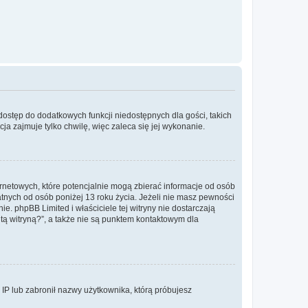
 dostęp do dodatkowych funkcji niedostępnych dla gości, takich
a zajmuje tylko chwilę, więc zaleca się jej wykonanie.
ernetowych, które potencjalnie mogą zbierać informacje od osób
tnych od osób poniżej 13 roku życia. Jeżeli nie masz pewności
e. phpBB Limited i właściciele tej witryny nie dostarczają
ą witryną?”, a także nie są punktem kontaktowym dla
s IP lub zabronił nazwy użytkownika, którą próbujesz