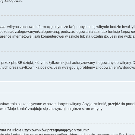
się zalogować.
nie
, witryna zachowa informację o tym, że twój pobyt na tej witrynie będzie trwał t
y pozostać zalogowanym/zalogowaną, podczas logowania zaznacz funkcję
Loguj m
ence internetowej, sali komputerowej w szkole lub na uczelni itp. Jeśli nie widzisz t
przez phpBB dzięki, którym użytkownik jest autoryzowany i logowany do witryny. D
zytanych przez użytkownika postów. Jeśli występują problemy z logowaniem/wylogo
 ustawienia są zapisywane w bazie danych witryny. Aby je zmienić, przejdź do p
ie “Moje konto” znajduje się zazwyczaj na górze stron witryny.
ika na liście użytkowników przeglądających forum?
je się funkcja
Nie pokazuj statusu online
. Włącz tę funkcję, zaznaczając
Tak
. Nazw