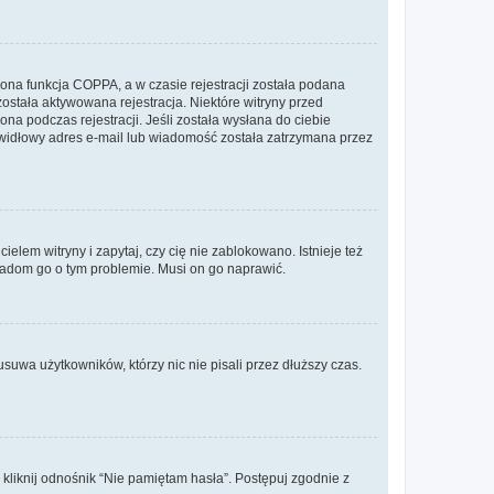
ona funkcja COPPA, a w czasie rejestracji została podana
została aktywowana rejestracja. Niektóre witryny przed
na podczas rejestracji. Jeśli została wysłana do ciebie
rawidłowy adres e-mail lub wiadomość została zatrzymana przez
lem witryny i zapytaj, czy cię nie zablokowano. Istnieje też
wiadom go o tym problemie. Musi on go naprawić.
suwa użytkowników, którzy nic nie pisali przez dłuższy czas.
liknij odnośnik “Nie pamiętam hasła”. Postępuj zgodnie z