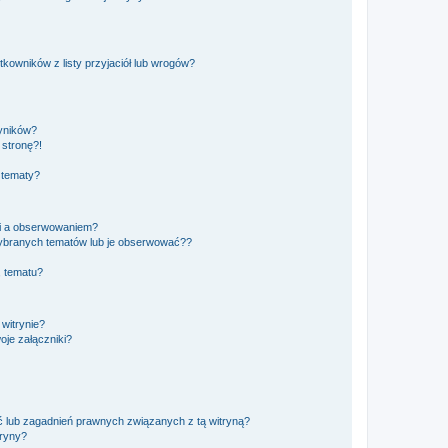
owników z listy przyjaciół lub wrogów?
yników?
stronę?!
 tematy?
ki a obserwowaniem?
ybranych tematów lub je obserwować??
, tematu?
 witrynie?
je załączniki?
 lub zagadnień prawnych związanych z tą witryną?
tryny?