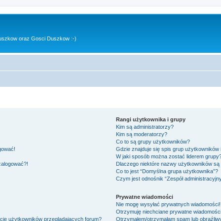
uszkow oraz Gosci Duszkow :-)
Rangi użytkownika i grupy
Kim są administratorzy?
Kim są moderatorzy?
Co to są grupy użytkowników?
ogować!
Gdzie znajduje się spis grup użytkowników
W jaki sposób można zostać liderem grupy
 zalogować?!
Dlaczego niektóre nazwy użytkowników są 
Co to jest “Domyślna grupa użytkownika”?
Czym jest odnośnik “Zespół administracyjn
Prywatne wiadomości
Nie mogę wysyłać prywatnych wiadomości!
Otrzymuję niechciane prywatne wiadomości
ście użytkowników przeglądających forum?
Otrzymałem/otrzymałam spam lub obraźliwy 