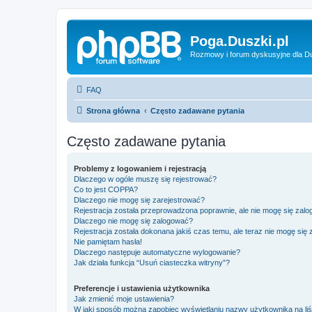
Poga.Duszki.pl
Rozmowy i forum dyskusyjne dla D
FAQ
Strona główna
Często zadawane pytania
Często zadawane pytania
Problemy z logowaniem i rejestracją
Dlaczego w ogóle muszę się rejestrować?
Co to jest COPPA?
Dlaczego nie mogę się zarejestrować?
Rejestracja została przeprowadzona poprawnie, ale nie mogę się zal
Dlaczego nie mogę się zalogować?
Rejestracja została dokonana jakiś czas temu, ale teraz nie mogę się
Nie pamiętam hasła!
Dlaczego następuje automatyczne wylogowanie?
Jak działa funkcja “Usuń ciasteczka witryny”?
Preferencje i ustawienia użytkownika
Jak zmienić moje ustawienia?
W jaki sposób można zapobiec wyświetlaniu nazwy użytkownika na li