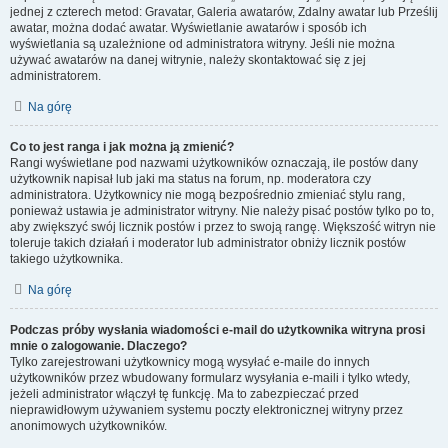
jednej z czterech metod: Gravatar, Galeria awatarów, Zdalny awatar lub Prześlij
awatar, można dodać awatar. Wyświetlanie awatarów i sposób ich
wyświetlania są uzależnione od administratora witryny. Jeśli nie można
używać awatarów na danej witrynie, należy skontaktować się z jej
administratorem.
Na górę
Co to jest ranga i jak można ją zmienić?
Rangi wyświetlane pod nazwami użytkowników oznaczają, ile postów dany
użytkownik napisał lub jaki ma status na forum, np. moderatora czy
administratora. Użytkownicy nie mogą bezpośrednio zmieniać stylu rang,
ponieważ ustawia je administrator witryny. Nie należy pisać postów tylko po to,
aby zwiększyć swój licznik postów i przez to swoją rangę. Większość witryn nie
toleruje takich działań i moderator lub administrator obniży licznik postów
takiego użytkownika.
Na górę
Podczas próby wysłania wiadomości e-mail do użytkownika witryna prosi
mnie o zalogowanie. Dlaczego?
Tylko zarejestrowani użytkownicy mogą wysyłać e-maile do innych
użytkowników przez wbudowany formularz wysyłania e-maili i tylko wtedy,
jeżeli administrator włączył tę funkcję. Ma to zabezpieczać przed
nieprawidłowym używaniem systemu poczty elektronicznej witryny przez
anonimowych użytkowników.