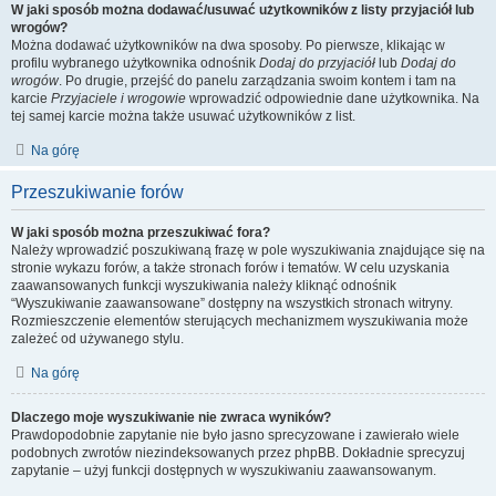
W jaki sposób można dodawać/usuwać użytkowników z listy przyjaciół lub
wrogów?
Można dodawać użytkowników na dwa sposoby. Po pierwsze, klikając w
profilu wybranego użytkownika odnośnik
Dodaj do przyjaciół
lub
Dodaj do
wrogów
. Po drugie, przejść do panelu zarządzania swoim kontem i tam na
karcie
Przyjaciele i wrogowie
wprowadzić odpowiednie dane użytkownika. Na
tej samej karcie można także usuwać użytkowników z list.
Na górę
Przeszukiwanie forów
W jaki sposób można przeszukiwać fora?
Należy wprowadzić poszukiwaną frazę w pole wyszukiwania znajdujące się na
stronie wykazu forów, a także stronach forów i tematów. W celu uzyskania
zaawansowanych funkcji wyszukiwania należy kliknąć odnośnik
“Wyszukiwanie zaawansowane” dostępny na wszystkich stronach witryny.
Rozmieszczenie elementów sterujących mechanizmem wyszukiwania może
zależeć od używanego stylu.
Na górę
Dlaczego moje wyszukiwanie nie zwraca wyników?
Prawdopodobnie zapytanie nie było jasno sprecyzowane i zawierało wiele
podobnych zwrotów niezindeksowanych przez phpBB. Dokładnie sprecyzuj
zapytanie – użyj funkcji dostępnych w wyszukiwaniu zaawansowanym.