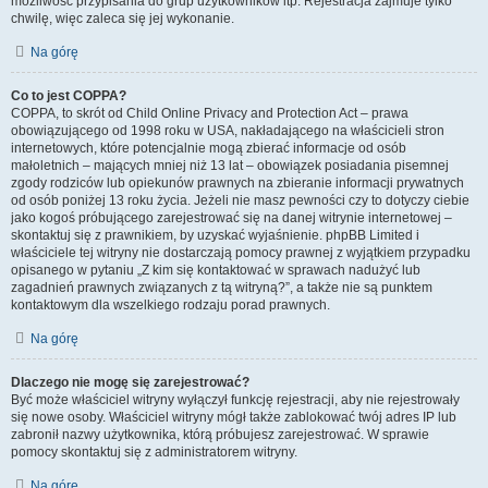
możliwość przypisania do grup użytkowników itp. Rejestracja zajmuje tylko
chwilę, więc zaleca się jej wykonanie.
Na górę
Co to jest COPPA?
COPPA, to skrót od Child Online Privacy and Protection Act – prawa
obowiązującego od 1998 roku w USA, nakładającego na właścicieli stron
internetowych, które potencjalnie mogą zbierać informacje od osób
małoletnich – mających mniej niż 13 lat – obowiązek posiadania pisemnej
zgody rodziców lub opiekunów prawnych na zbieranie informacji prywatnych
od osób poniżej 13 roku życia. Jeżeli nie masz pewności czy to dotyczy ciebie
jako kogoś próbującego zarejestrować się na danej witrynie internetowej –
skontaktuj się z prawnikiem, by uzyskać wyjaśnienie. phpBB Limited i
właściciele tej witryny nie dostarczają pomocy prawnej z wyjątkiem przypadku
opisanego w pytaniu „Z kim się kontaktować w sprawach nadużyć lub
zagadnień prawnych związanych z tą witryną?”, a także nie są punktem
kontaktowym dla wszelkiego rodzaju porad prawnych.
Na górę
Dlaczego nie mogę się zarejestrować?
Być może właściciel witryny wyłączył funkcję rejestracji, aby nie rejestrowały
się nowe osoby. Właściciel witryny mógł także zablokować twój adres IP lub
zabronił nazwy użytkownika, którą próbujesz zarejestrować. W sprawie
pomocy skontaktuj się z administratorem witryny.
Na górę