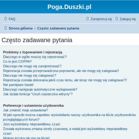
Poga.Duszki.pl
FAQ
Zarejestruj się
Zaloguj się
Strona główna
Często zadawane pytania
Często zadawane pytania
Problemy z logowaniem i rejestracją
Dlaczego w ogóle muszę się rejestrować?
Co to jest COPPA?
Dlaczego nie mogę się zarejestrować?
Rejestracja została przeprowadzona poprawnie, ale nie mogę się zalogować!
Dlaczego nie mogę się zalogować?
Rejestracja została dokonana jakiś czas temu, ale teraz nie mogę się zalogować?!
Nie pamiętam hasła!
Dlaczego następuje automatyczne wylogowanie?
Jak działa funkcja “Usuń ciasteczka witryny”?
Preferencje i ustawienia użytkownika
Jak zmienić moje ustawienia?
W jaki sposób można zapobiec wyświetlaniu nazwy użytkownika na liście użytkowników
przeglądających forum?
Jest wyświetlany nieprawidłowy czas!
Została wykonana zmiana strefy czasowej, a nadal jest wyświetlany nieprawidłowy
czas!
Mojego języka nie ma na liście!