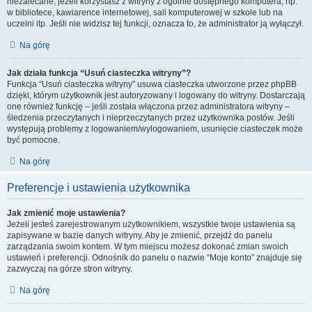
niezalecane, jeżeli korzystasz z witryny z ogólnie dostępnego komputera, np.
w bibliotece, kawiarence internetowej, sali komputerowej w szkole lub na
uczelni itp. Jeśli nie widzisz tej funkcji, oznacza to, że administrator ją wyłączył.
Na górę
Jak działa funkcja “Usuń ciasteczka witryny”?
Funkcja “Usuń ciasteczka witryny” usuwa ciasteczka utworzone przez phpBB
dzięki, którym użytkownik jest autoryzowany i logowany do witryny. Dostarczają
one również funkcję – jeśli została włączona przez administratora witryny –
śledzenia przeczytanych i nieprzeczytanych przez użytkownika postów. Jeśli
występują problemy z logowaniem/wylogowaniem, usunięcie ciasteczek może
być pomocne.
Na górę
Preferencje i ustawienia użytkownika
Jak zmienić moje ustawienia?
Jeżeli jesteś zarejestrowanym użytkownikiem, wszystkie twoje ustawienia są
zapisywane w bazie danych witryny. Aby je zmienić, przejdź do panelu
zarządzania swoim kontem. W tym miejscu możesz dokonać zmian swoich
ustawień i preferencji. Odnośnik do panelu o nazwie “Moje konto” znajduje się
zazwyczaj na górze stron witryny.
Na górę