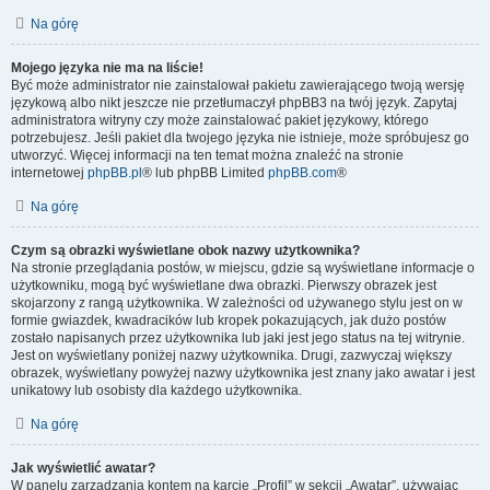
Na górę
Mojego języka nie ma na liście!
Być może administrator nie zainstalował pakietu zawierającego twoją wersję
językową albo nikt jeszcze nie przetłumaczył phpBB3 na twój język. Zapytaj
administratora witryny czy może zainstalować pakiet językowy, którego
potrzebujesz. Jeśli pakiet dla twojego języka nie istnieje, może spróbujesz go
utworzyć. Więcej informacji na ten temat można znaleźć na stronie
internetowej
phpBB.pl
® lub phpBB Limited
phpBB.com
®
Na górę
Czym są obrazki wyświetlane obok nazwy użytkownika?
Na stronie przeglądania postów, w miejscu, gdzie są wyświetlane informacje o
użytkowniku, mogą być wyświetlane dwa obrazki. Pierwszy obrazek jest
skojarzony z rangą użytkownika. W zależności od używanego stylu jest on w
formie gwiazdek, kwadracików lub kropek pokazujących, jak dużo postów
zostało napisanych przez użytkownika lub jaki jest jego status na tej witrynie.
Jest on wyświetlany poniżej nazwy użytkownika. Drugi, zazwyczaj większy
obrazek, wyświetlany powyżej nazwy użytkownika jest znany jako awatar i jest
unikatowy lub osobisty dla każdego użytkownika.
Na górę
Jak wyświetlić awatar?
W panelu zarządzania kontem na karcie „Profil” w sekcji „Awatar”, używając