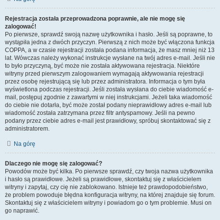
Rejestracja została przeprowadzona poprawnie, ale nie mogę się
zalogować!
Po pierwsze, sprawdź swoją nazwę użytkownika i hasło. Jeśli są poprawne, to
wystąpiła jedna z dwóch przyczyn. Pierwszą z nich może być włączona funkcja
COPPA, a w czasie rejestracji została podana informacja, że masz mniej niż 13
lat. Wówczas należy wykonać instrukcje wysłane na twój adres e-mail. Jeśli nie
to było przyczyną, być może nie została aktywowana rejestracja. Niektóre
witryny przed pierwszym zalogowaniem wymagają aktywowania rejestracji
przez osobę rejestrującą się lub przez administratora. Informacja o tym była
wyświetlona podczas rejestracji. Jeśli została wysłana do ciebie wiadomość e-
mail, postępuj zgodnie z zawartymi w niej instrukcjami. Jeżeli taka wiadomość
do ciebie nie dotarła, być może został podany nieprawidłowy adres e-mail lub
wiadomość została zatrzymana przez filtr antyspamowy. Jeśli na pewno
podany przez ciebie adres e-mail jest prawidłowy, spróbuj skontaktować się z
administratorem.
Na górę
Dlaczego nie mogę się zalogować?
Powodów może być kilka. Po pierwsze sprawdź, czy twoja nazwa użytkownika
i hasło są prawidłowe. Jeżeli są prawidłowe, skontaktuj się z właścicielem
witryny i zapytaj, czy cię nie zablokowano. Istnieje też prawdopodobieństwo,
że problem powoduje błędna konfiguracja witryny, na której znajduje się forum.
Skontaktuj się z właścicielem witryny i powiadom go o tym problemie. Musi on
go naprawić.