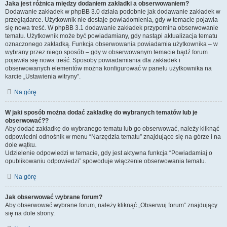
Jaka jest różnica między dodaniem zakładki a obserwowaniem?
Dodawanie zakładek w phpBB 3.0 działa podobnie jak dodawanie zakładek w
przeglądarce. Użytkownik nie dostaje powiadomienia, gdy w temacie pojawia
się nowa treść. W phpBB 3.1 dodawanie zakładek przypomina obserwowanie
tematu. Użytkownik może być powiadamiany, gdy nastąpi aktualizacja tematu
oznaczonego zakładką. Funkcja obserwowania powiadamia użytkownika – w
wybrany przez niego sposób – gdy w obserwowanym temacie bądź forum
pojawiła się nowa treść. Sposoby powiadamiania dla zakładek i
obserwowanych elementów można konfigurować w panelu użytkownika na
karcie „Ustawienia witryny”.
Na górę
W jaki sposób można dodać zakładkę do wybranych tematów lub je
obserwować??
Aby dodać zakładkę do wybranego tematu lub go obserwować, należy kliknąć
odpowiedni odnośnik w menu “Narzędzia tematu” znajdujące się na górze i na
dole wątku.
Udzielenie odpowiedzi w temacie, gdy jest aktywna funkcja “Powiadamiaj o
opublikowaniu odpowiedzi” spowoduje włączenie obserwowania tematu.
Na górę
Jak obserwować wybrane forum?
Aby obserwować wybrane forum, należy kliknąć „Obserwuj forum” znajdujący
się na dole strony.