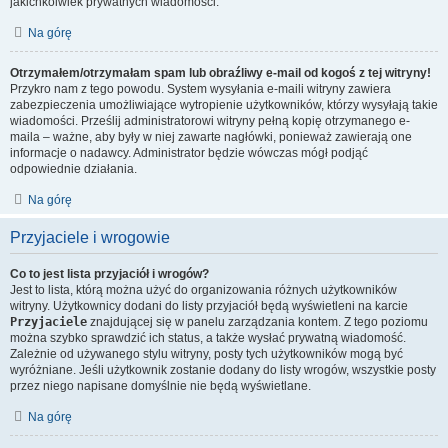
jakichkolwiek prywatnych wiadomości.
Na górę
Otrzymałem/otrzymałam spam lub obraźliwy e-mail od kogoś z tej witryny!
Przykro nam z tego powodu. System wysyłania e-maili witryny zawiera
zabezpieczenia umożliwiające wytropienie użytkowników, którzy wysyłają takie
wiadomości. Prześlij administratorowi witryny pełną kopię otrzymanego e-
maila – ważne, aby były w niej zawarte nagłówki, ponieważ zawierają one
informacje o nadawcy. Administrator będzie wówczas mógł podjąć
odpowiednie działania.
Na górę
Przyjaciele i wrogowie
Co to jest lista przyjaciół i wrogów?
Jest to lista, którą można użyć do organizowania różnych użytkowników
witryny. Użytkownicy dodani do listy przyjaciół będą wyświetleni na karcie
Przyjaciele
znajdującej się w panelu zarządzania kontem. Z tego poziomu
można szybko sprawdzić ich status, a także wysłać prywatną wiadomość.
Zależnie od używanego stylu witryny, posty tych użytkowników mogą być
wyróżniane. Jeśli użytkownik zostanie dodany do listy wrogów, wszystkie posty
przez niego napisane domyślnie nie będą wyświetlane.
Na górę