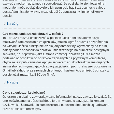
używać emotikon, gdyż mogą spowodować, że post stanie się nieczytelny i
moderator może podjąć decyzję o ich usunięciu bądź też usunięciu całego
posta. Administrator witryny może określić dopuszczalny limit emotikon w
poście.
Na górę
Czy można umieszczać obrazki w poście?
Tak, obrazki można umieszczać w postach. Jeśli administrator włączył
możliwość zamieszczania załączników, można wgrać obrazek bezpośrednio
na witrynę. Jeśli ta funkcja nie działa, aby obrazek był wyświetlany na forum,
należy podać odnośnik do obrazka umieszczonego na publicznie dostępnym
serwerze, np. http://www.jakas_strona.com/moj_obrazek.gif. Nie można
podawać odnośników do obrazków zapisanych na prywatnym komputerze,
chyba że jest publicznie dostępnym serwerem ani do obrazków znajdujących
się na stronach wymagających autoryzacji, takich jak, np. skrzynki pocztowe na
Gmail lub Yahoo! oraz stronach chronionych hasłem. Aby umieścić obrazek w
poście, użyj znacznika BBCode
[img]
.
Na górę
Co to są ogłoszenia globalne?
Ogłoszenia globalne zawierają ważne informacje i należy zawsze je czytać. Są
one wyświetlane na górze każdego forum i w panelu zarządzania kontem
użytkownika. Uprawnienia zamieszczania ogłoszeń globalnych są nadawane
przez administratora witryny.