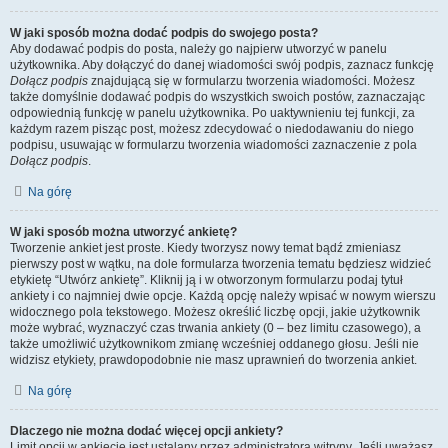
W jaki sposób można dodać podpis do swojego posta?
Aby dodawać podpis do posta, należy go najpierw utworzyć w panelu
użytkownika. Aby dołączyć do danej wiadomości swój podpis, zaznacz funkcję
Dołącz podpis
znajdującą się w formularzu tworzenia wiadomości. Możesz
także domyślnie dodawać podpis do wszystkich swoich postów, zaznaczając
odpowiednią funkcję w panelu użytkownika. Po uaktywnieniu tej funkcji, za
każdym razem pisząc post, możesz zdecydować o niedodawaniu do niego
podpisu, usuwając w formularzu tworzenia wiadomości zaznaczenie z pola
Dołącz podpis
.
Na górę
W jaki sposób można utworzyć ankietę?
Tworzenie ankiet jest proste. Kiedy tworzysz nowy temat bądź zmieniasz
pierwszy post w wątku, na dole formularza tworzenia tematu będziesz widzieć
etykietę “Utwórz ankietę”. Kliknij ją i w otworzonym formularzu podaj tytuł
ankiety i co najmniej dwie opcje. Każdą opcję należy wpisać w nowym wierszu
widocznego pola tekstowego. Możesz określić liczbę opcji, jakie użytkownik
może wybrać, wyznaczyć czas trwania ankiety (0 – bez limitu czasowego), a
także umożliwić użytkownikom zmianę wcześniej oddanego głosu. Jeśli nie
widzisz etykiety, prawdopodobnie nie masz uprawnień do tworzenia ankiet.
Na górę
Dlaczego nie można dodać więcej opcji ankiety?
Limit opcji w ankiecie jest ustalany przez administratora witryny. Jeśli uważasz,