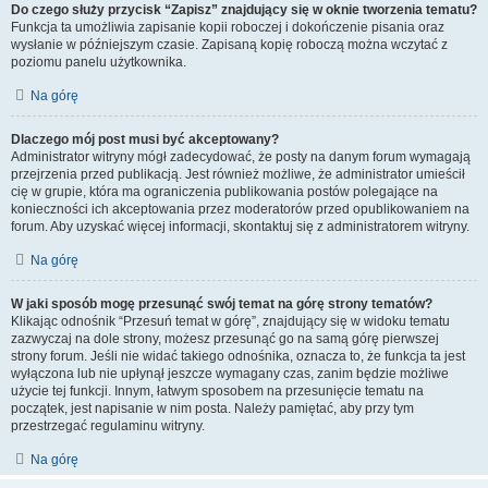
Do czego służy przycisk “Zapisz” znajdujący się w oknie tworzenia tematu?
Funkcja ta umożliwia zapisanie kopii roboczej i dokończenie pisania oraz
wysłanie w późniejszym czasie. Zapisaną kopię roboczą można wczytać z
poziomu panelu użytkownika.
Na górę
Dlaczego mój post musi być akceptowany?
Administrator witryny mógł zadecydować, że posty na danym forum wymagają
przejrzenia przed publikacją. Jest również możliwe, że administrator umieścił
cię w grupie, która ma ograniczenia publikowania postów polegające na
konieczności ich akceptowania przez moderatorów przed opublikowaniem na
forum. Aby uzyskać więcej informacji, skontaktuj się z administratorem witryny.
Na górę
W jaki sposób mogę przesunąć swój temat na górę strony tematów?
Klikając odnośnik “Przesuń temat w górę”, znajdujący się w widoku tematu
zazwyczaj na dole strony, możesz przesunąć go na samą górę pierwszej
strony forum. Jeśli nie widać takiego odnośnika, oznacza to, że funkcja ta jest
wyłączona lub nie upłynął jeszcze wymagany czas, zanim będzie możliwe
użycie tej funkcji. Innym, łatwym sposobem na przesunięcie tematu na
początek, jest napisanie w nim posta. Należy pamiętać, aby przy tym
przestrzegać regulaminu witryny.
Na górę