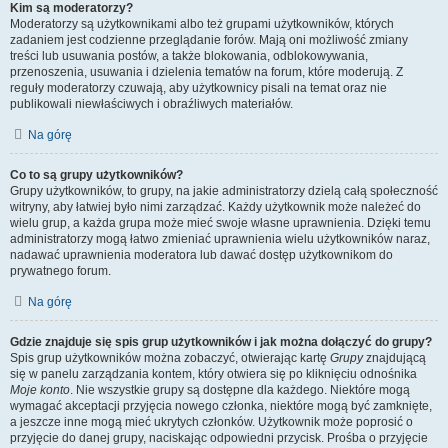
Kim są moderatorzy?
Moderatorzy są użytkownikami albo też grupami użytkowników, których
zadaniem jest codzienne przeglądanie forów. Mają oni możliwość zmiany
treści lub usuwania postów, a także blokowania, odblokowywania,
przenoszenia, usuwania i dzielenia tematów na forum, które moderują. Z
reguły moderatorzy czuwają, aby użytkownicy pisali na temat oraz nie
publikowali niewłaściwych i obraźliwych materiałów.
Na górę
Co to są grupy użytkowników?
Grupy użytkowników, to grupy, na jakie administratorzy dzielą całą społeczność
witryny, aby łatwiej było nimi zarządzać. Każdy użytkownik może należeć do
wielu grup, a każda grupa może mieć swoje własne uprawnienia. Dzięki temu
administratorzy mogą łatwo zmieniać uprawnienia wielu użytkowników naraz,
nadawać uprawnienia moderatora lub dawać dostęp użytkownikom do
prywatnego forum.
Na górę
Gdzie znajduje się spis grup użytkowników i jak można dołączyć do grupy?
Spis grup użytkowników można zobaczyć, otwierając kartę
Grupy
znajdującą
się w panelu zarządzania kontem, który otwiera się po kliknięciu odnośnika
Moje konto
. Nie wszystkie grupy są dostępne dla każdego. Niektóre mogą
wymagać akceptacji przyjęcia nowego członka, niektóre mogą być zamknięte,
a jeszcze inne mogą mieć ukrytych członków. Użytkownik może poprosić o
przyjęcie do danej grupy, naciskając odpowiedni przycisk. Prośba o przyjęcie