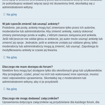
że potrzebujesz wstawić więcej opcji niż dozwolony limit, skontaktuj się z
administratorem witryny.
Na górę
W jaki sposób zmienić lub usunąć ankietę?
Podobnie, jak posty, ankiety mogą być zmieniane tylko przez ich autorów,
moderatorów lub administratorów. Aby zmienić ankietę, należy dokonać
zmiany pierwszego posta w wątku, z którym zawsze związana jest ankieta.
Jeśli nikt jeszcze nie oddał głosu w ankiecie, jej autor może usunąć ankietę lub
zmienić jej opcje. Jednakże, jeśli w ankiecie zostały już oddane głosy, tylko
moderatorzy lub administratorzy mogą ją zmienić, lub usunąć. Zapobiega to
modyfikowaniu ankiety w czasie jej trwania.
Na górę
Dlaczego nie mam dostępu do forum?
Niektóre fora mogą być dostępne tylko dla określonych grup lub użytkowników.
Aby przeglądać, czytać, pisać na nich lub wykonywać inne operacje, musisz
mieć odpowiednie uprawnienia. Skontaktuj się z moderatorem lub
administratorem witryny, aby ci je przydzielił.
Na górę
Dlaczego nie mogę dodawać załączników?
Uprawnienia dotyczące załączników są przydzielane dla każdego forum, dla