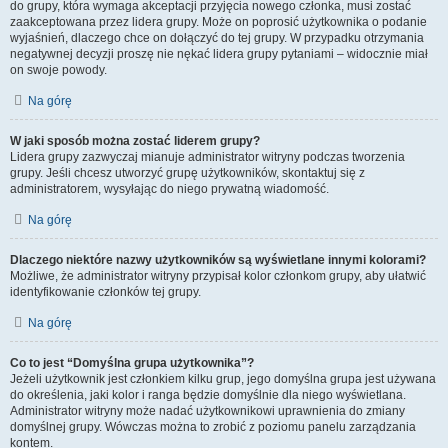
do grupy, która wymaga akceptacji przyjęcia nowego członka, musi zostać
zaakceptowana przez lidera grupy. Może on poprosić użytkownika o podanie
wyjaśnień, dlaczego chce on dołączyć do tej grupy. W przypadku otrzymania
negatywnej decyzji proszę nie nękać lidera grupy pytaniami – widocznie miał
on swoje powody.
Na górę
W jaki sposób można zostać liderem grupy?
Lidera grupy zazwyczaj mianuje administrator witryny podczas tworzenia
grupy. Jeśli chcesz utworzyć grupę użytkowników, skontaktuj się z
administratorem, wysyłając do niego prywatną wiadomość.
Na górę
Dlaczego niektóre nazwy użytkowników są wyświetlane innymi kolorami?
Możliwe, że administrator witryny przypisał kolor członkom grupy, aby ułatwić
identyfikowanie członków tej grupy.
Na górę
Co to jest “Domyślna grupa użytkownika”?
Jeżeli użytkownik jest członkiem kilku grup, jego domyślna grupa jest używana
do określenia, jaki kolor i ranga będzie domyślnie dla niego wyświetlana.
Administrator witryny może nadać użytkownikowi uprawnienia do zmiany
domyślnej grupy. Wówczas można to zrobić z poziomu panelu zarządzania
kontem.