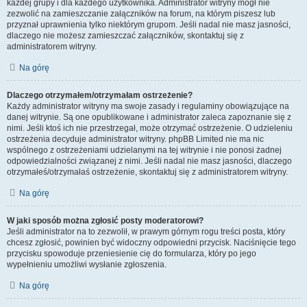
każdej grupy i dla każdego użytkownika. Administrator witryny mógł nie
zezwolić na zamieszczanie załączników na forum, na którym piszesz lub
przyznał uprawnienia tylko niektórym grupom. Jeśli nadal nie masz jasności,
dlaczego nie możesz zamieszczać załączników, skontaktuj się z
administratorem witryny.
Na górę
Dlaczego otrzymałem/otrzymałam ostrzeżenie?
Każdy administrator witryny ma swoje zasady i regulaminy obowiązujące na
danej witrynie. Są one opublikowane i administrator zaleca zapoznanie się z
nimi. Jeśli ktoś ich nie przestrzegał, może otrzymać ostrzeżenie. O udzieleniu
ostrzeżenia decyduje administrator witryny. phpBB Limited nie ma nic
wspólnego z ostrzeżeniami udzielanymi na tej witrynie i nie ponosi żadnej
odpowiedzialności związanej z nimi. Jeśli nadal nie masz jasności, dlaczego
otrzymałeś/otrzymałaś ostrzeżenie, skontaktuj się z administratorem witryny.
Na górę
W jaki sposób można zgłosić posty moderatorowi?
Jeśli administrator na to zezwolił, w prawym górnym rogu treści posta, który
chcesz zgłosić, powinien być widoczny odpowiedni przycisk. Naciśnięcie tego
przycisku spowoduje przeniesienie cię do formularza, który po jego
wypełnieniu umożliwi wysłanie zgłoszenia.
Na górę