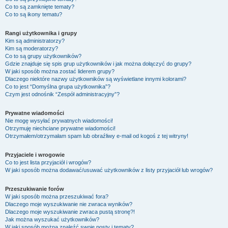
Co to są zamknięte tematy?
Co to są ikony tematu?
Rangi użytkownika i grupy
Kim są administratorzy?
Kim są moderatorzy?
Co to są grupy użytkowników?
Gdzie znajduje się spis grup użytkowników i jak można dołączyć do grupy?
W jaki sposób można zostać liderem grupy?
Dlaczego niektóre nazwy użytkowników są wyświetlane innymi kolorami?
Co to jest “Domyślna grupa użytkownika”?
Czym jest odnośnik “Zespół administracyjny”?
Prywatne wiadomości
Nie mogę wysyłać prywatnych wiadomości!
Otrzymuję niechciane prywatne wiadomości!
Otrzymałem/otrzymałam spam lub obraźliwy e-mail od kogoś z tej witryny!
Przyjaciele i wrogowie
Co to jest lista przyjaciół i wrogów?
W jaki sposób można dodawać/usuwać użytkowników z listy przyjaciół lub wrogów?
Przeszukiwanie forów
W jaki sposób można przeszukiwać fora?
Dlaczego moje wyszukiwanie nie zwraca wyników?
Dlaczego moje wyszukiwanie zwraca pustą stronę?!
Jak można wyszukać użytkowników?
W jaki sposób można znaleźć swoje posty i tematy?