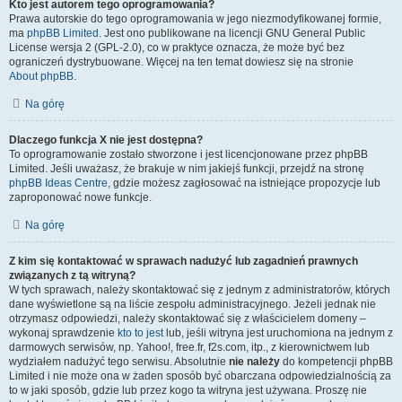
Kto jest autorem tego oprogramowania?
Prawa autorskie do tego oprogramowania w jego niezmodyfikowanej formie,
ma
phpBB Limited
. Jest ono publikowane na licencji GNU General Public
License wersja 2 (GPL-2.0), co w praktyce oznacza, że może być bez
ograniczeń dystrybuowane. Więcej na ten temat dowiesz się na stronie
About phpBB
.
Na górę
Dlaczego funkcja X nie jest dostępna?
To oprogramowanie zostało stworzone i jest licencjonowane przez phpBB
Limited. Jeśli uważasz, że brakuje w nim jakiejś funkcji, przejdź na stronę
phpBB Ideas Centre
, gdzie możesz zagłosować na istniejące propozycje lub
zaproponować nowe funkcje.
Na górę
Z kim się kontaktować w sprawach nadużyć lub zagadnień prawnych
związanych z tą witryną?
W tych sprawach, należy skontaktować się z jednym z administratorów, których
dane wyświetlone są na liście zespołu administracyjnego. Jeżeli jednak nie
otrzymasz odpowiedzi, należy skontaktować się z właścicielem domeny –
wykonaj sprawdzenie
kto to jest
lub, jeśli witryna jest uruchomiona na jednym z
darmowych serwisów, np. Yahoo!, free.fr, f2s.com, itp., z kierownictwem lub
wydziałem nadużyć tego serwisu. Absolutnie
nie należy
do kompetencji phpBB
Limited i nie może ona w żaden sposób być obarczana odpowiedzialnością za
to w jaki sposób, gdzie lub przez kogo ta witryna jest używana. Proszę nie