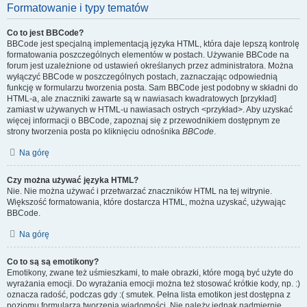
Formatowanie i typy tematów
Co to jest BBCode?
BBCode jest specjalną implementacją języka HTML, która daje lepszą kontrolę
formatowania poszczególnych elementów w postach. Używanie BBCode na
forum jest uzależnione od ustawień określanych przez administratora. Można
wyłączyć BBCode w poszczególnych postach, zaznaczając odpowiednią
funkcję w formularzu tworzenia posta. Sam BBCode jest podobny w składni do
HTML-a, ale znaczniki zawarte są w nawiasach kwadratowych [przykład]
zamiast w używanych w HTML-u nawiasach ostrych <przykład>. Aby uzyskać
więcej informacji o BBCode, zapoznaj się z przewodnikiem dostępnym ze
strony tworzenia posta po kliknięciu odnośnika
BBCode
.
Na górę
Czy można używać języka HTML?
Nie. Nie można używać i przetwarzać znaczników HTML na tej witrynie.
Większość formatowania, które dostarcza HTML, można uzyskać, używając
BBCode.
Na górę
Co to są są emotikony?
Emotikony, zwane też uśmieszkami, to małe obrazki, które mogą być użyte do
wyrażania emocji. Do wyrażania emocji można też stosować krótkie kody, np. :)
oznacza radość, podczas gdy :( smutek. Pełna lista emotikon jest dostępna z
poziomu formularza tworzenia wiadomości. Nie należy jednak nadmiernie