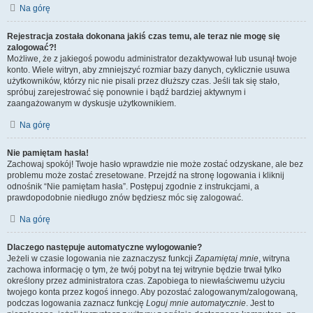
Na górę
Rejestracja została dokonana jakiś czas temu, ale teraz nie mogę się
zalogować?!
Możliwe, że z jakiegoś powodu administrator dezaktywował lub usunął twoje
konto. Wiele witryn, aby zmniejszyć rozmiar bazy danych, cyklicznie usuwa
użytkowników, którzy nic nie pisali przez dłuższy czas. Jeśli tak się stało,
spróbuj zarejestrować się ponownie i bądź bardziej aktywnym i
zaangażowanym w dyskusje użytkownikiem.
Na górę
Nie pamiętam hasła!
Zachowaj spokój! Twoje hasło wprawdzie nie może zostać odzyskane, ale bez
problemu może zostać zresetowane. Przejdź na stronę logowania i kliknij
odnośnik “Nie pamiętam hasła”. Postępuj zgodnie z instrukcjami, a
prawdopodobnie niedługo znów będziesz móc się zalogować.
Na górę
Dlaczego następuje automatyczne wylogowanie?
Jeżeli w czasie logowania nie zaznaczysz funkcji
Zapamiętaj mnie
, witryna
zachowa informację o tym, że twój pobyt na tej witrynie będzie trwał tylko
określony przez administratora czas. Zapobiega to niewłaściwemu użyciu
twojego konta przez kogoś innego. Aby pozostać zalogowanym/zalogowaną,
podczas logowania zaznacz funkcję
Loguj mnie automatycznie
. Jest to