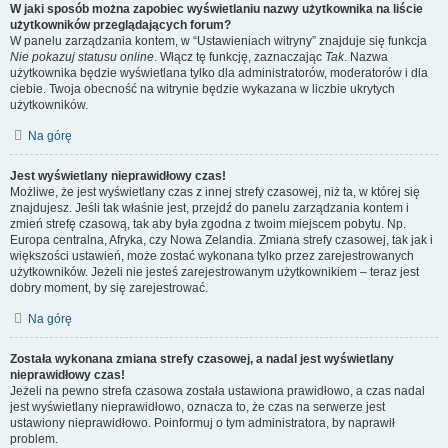
W jaki sposób można zapobiec wyświetlaniu nazwy użytkownika na liście
użytkowników przeglądających forum?
W panelu zarządzania kontem, w “Ustawieniach witryny” znajduje się funkcja
Nie pokazuj statusu online
. Włącz tę funkcję, zaznaczając
Tak
. Nazwa
użytkownika będzie wyświetlana tylko dla administratorów, moderatorów i dla
ciebie. Twoja obecność na witrynie będzie wykazana w liczbie ukrytych
użytkowników.
Na górę
Jest wyświetlany nieprawidłowy czas!
Możliwe, że jest wyświetlany czas z innej strefy czasowej, niż ta, w której się
znajdujesz. Jeśli tak właśnie jest, przejdź do panelu zarządzania kontem i
zmień strefę czasową, tak aby była zgodna z twoim miejscem pobytu. Np.
Europa centralna, Afryka, czy Nowa Zelandia. Zmiana strefy czasowej, tak jak i
większości ustawień, może zostać wykonana tylko przez zarejestrowanych
użytkowników. Jeżeli nie jesteś zarejestrowanym użytkownikiem – teraz jest
dobry moment, by się zarejestrować.
Na górę
Została wykonana zmiana strefy czasowej, a nadal jest wyświetlany
nieprawidłowy czas!
Jeżeli na pewno strefa czasowa została ustawiona prawidłowo, a czas nadal
jest wyświetlany nieprawidłowo, oznacza to, że czas na serwerze jest
ustawiony nieprawidłowo. Poinformuj o tym administratora, by naprawił
problem.