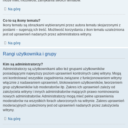
może mieć możliwość zamykania swoich tematów.
Na górę
Co to są ikony tematu?
Ikony tematu są obrazkami wybieranymi przez autora tematu skojarzonymi z
postami – sugerują ich treść. Możliwość korzystania z ikon tematu uzależniona
jest od uprawnień nadanych przez administratora witryny.
Na górę
Rangi użytkownika i grupy
Kim są administratorzy?
Administratorzy są użytkownikami albo też grupami użytkowników
posiadającymi najwyższy poziom uprawnień kontrolnych całej witryny. Mogą
oni kontrolować wszystkie zagadnienia związane z funkcjonowaniem witryny
włącznie z nadawaniem uprawnień, blokowaniem użytkowników, tworzeniem
grup użytkowników lub moderatorów itp. Zakres ich uprawnień zależy od
założyciela witryny i innych administratorów mających prawo nominowania
nowych administratorów. Administratorzy mogą mieć pełne uprawnienia
moderatorów na wszystkich forach utworzonych na witrynie. Zakres uprawnień
moderacyjnych uzależniony jest od uprawnień nadanych przez założyciela
witryny.
Na górę