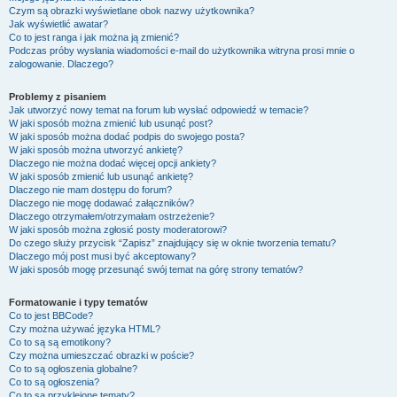
Czym są obrazki wyświetlane obok nazwy użytkownika?
Jak wyświetlić awatar?
Co to jest ranga i jak można ją zmienić?
Podczas próby wysłania wiadomości e-mail do użytkownika witryna prosi mnie o
zalogowanie. Dlaczego?
Problemy z pisaniem
Jak utworzyć nowy temat na forum lub wysłać odpowiedź w temacie?
W jaki sposób można zmienić lub usunąć post?
W jaki sposób można dodać podpis do swojego posta?
W jaki sposób można utworzyć ankietę?
Dlaczego nie można dodać więcej opcji ankiety?
W jaki sposób zmienić lub usunąć ankietę?
Dlaczego nie mam dostępu do forum?
Dlaczego nie mogę dodawać załączników?
Dlaczego otrzymałem/otrzymałam ostrzeżenie?
W jaki sposób można zgłosić posty moderatorowi?
Do czego służy przycisk “Zapisz” znajdujący się w oknie tworzenia tematu?
Dlaczego mój post musi być akceptowany?
W jaki sposób mogę przesunąć swój temat na górę strony tematów?
Formatowanie i typy tematów
Co to jest BBCode?
Czy można używać języka HTML?
Co to są są emotikony?
Czy można umieszczać obrazki w poście?
Co to są ogłoszenia globalne?
Co to są ogłoszenia?
Co to są przyklejone tematy?