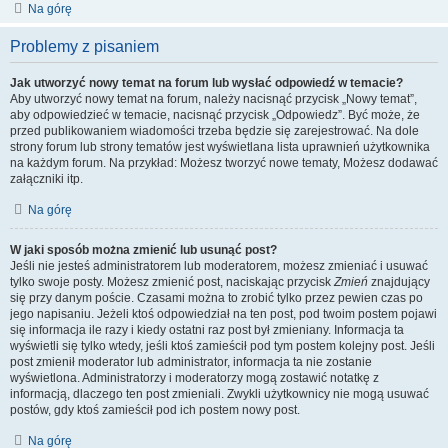
Na górę
Problemy z pisaniem
Jak utworzyć nowy temat na forum lub wysłać odpowiedź w temacie?
Aby utworzyć nowy temat na forum, należy nacisnąć przycisk „Nowy temat”,
aby odpowiedzieć w temacie, nacisnąć przycisk „Odpowiedz”. Być może, że
przed publikowaniem wiadomości trzeba będzie się zarejestrować. Na dole
strony forum lub strony tematów jest wyświetlana lista uprawnień użytkownika
na każdym forum. Na przykład: Możesz tworzyć nowe tematy, Możesz dodawać
załączniki itp.
Na górę
W jaki sposób można zmienić lub usunąć post?
Jeśli nie jesteś administratorem lub moderatorem, możesz zmieniać i usuwać
tylko swoje posty. Możesz zmienić post, naciskając przycisk
Zmień
znajdujący
się przy danym poście. Czasami można to zrobić tylko przez pewien czas po
jego napisaniu. Jeżeli ktoś odpowiedział na ten post, pod twoim postem pojawi
się informacja ile razy i kiedy ostatni raz post był zmieniany. Informacja ta
wyświetli się tylko wtedy, jeśli ktoś zamieścił pod tym postem kolejny post. Jeśli
post zmienił moderator lub administrator, informacja ta nie zostanie
wyświetlona. Administratorzy i moderatorzy mogą zostawić notatkę z
informacją, dlaczego ten post zmieniali. Zwykli użytkownicy nie mogą usuwać
postów, gdy ktoś zamieścił pod ich postem nowy post.
Na górę