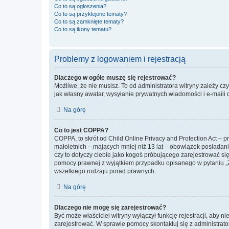
Co to są ogłoszenia?
Co to są przyklejone tematy?
Co to są zamknięte tematy?
Co to są ikony tematu?
Problemy z logowaniem i rejestracją
Dlaczego w ogóle muszę się rejestrować?
Możliwe, że nie musisz. To od administratora witryny zależy cz
jak własny awatar, wysyłanie prywatnych wiadomości i e-maili 
Na górę
Co to jest COPPA?
COPPA, to skrót od Child Online Privacy and Protection Act – 
małoletnich – mających mniej niż 13 lat – obowiązek posiadan
czy to dotyczy ciebie jako kogoś próbującego zarejestrować się 
pomocy prawnej z wyjątkiem przypadku opisanego w pytaniu „Z
wszelkiego rodzaju porad prawnych.
Na górę
Dlaczego nie mogę się zarejestrować?
Być może właściciel witryny wyłączył funkcję rejestracji, aby n
zarejestrować. W sprawie pomocy skontaktuj się z administrato