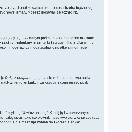
że, że przed publikowaniem wiadomości trzeba będzie się
rzyć nowe tematy, Możesz dodawać załączniki itp.
najdujący się przy danym poście. Czasami można to zrobić
 post był zmieniany. Informacja ta wyświetli się tylko wtedy,
atorzy i moderatorzy mogą zostawić notatkę z informacją,
cję
Dołącz podpis
znajdującą się w formularzu tworzenia
aktywnieniu tej funkcji, za każdym razem pisząc post,
eć etykietę “Utwórz ankietę”. Kliknij ją i w otworzonym
ić liczbę opcji, jakie użytkownik może wybrać, wyznaczyć czas
dopodobnie nie masz uprawnień do tworzenia ankiet.