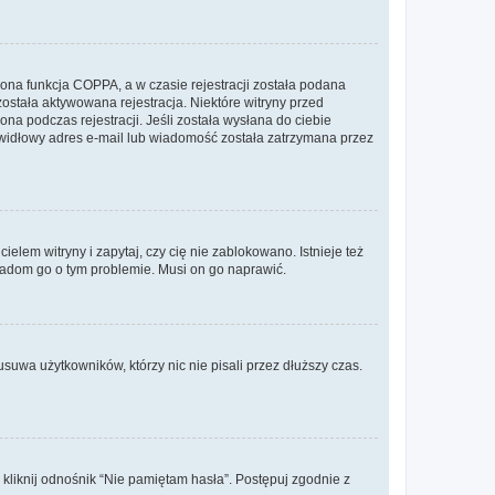
ona funkcja COPPA, a w czasie rejestracji została podana
została aktywowana rejestracja. Niektóre witryny przed
na podczas rejestracji. Jeśli została wysłana do ciebie
rawidłowy adres e-mail lub wiadomość została zatrzymana przez
lem witryny i zapytaj, czy cię nie zablokowano. Istnieje też
wiadom go o tym problemie. Musi on go naprawić.
suwa użytkowników, którzy nic nie pisali przez dłuższy czas.
liknij odnośnik “Nie pamiętam hasła”. Postępuj zgodnie z