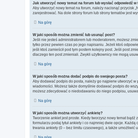
Jak utworzyć nowy temat na forum lub wysłać odpowiedź w
Aby utworzyć nowy temat na forum, należy nacisnąć przycisk 
zarejestrować. Na dole strony forum lub strony tematów jest 
Na górę
W jaki sposób można zmienić lub usunąć post?
Jeśli nie jesteś administratorem lub moderatorem, możesz zmie
tylko przez pewien czas po jego napisaniu. Jeżeli ktoś odpowiedz
jeśli ktoś zamieścił pod tym postem kolejny post. Jeśli post zm
dlaczego ten post zmieniali. Zwykli użytkownicy nie mogą usuw
Na górę
W jaki sposób można dodać podpis do swojego posta?
Aby dodawać podpis do posta, należy go najpierw utworzyć w 
wiadomości. Możesz także domyślnie dodawać podpis do wszyst
możesz zdecydować o niedodawaniu do niego podpisu, usuwaj
Na górę
W jaki sposób można utworzyć ankietę?
Tworzenie ankiet jest proste. Kiedy tworzysz nowy temat bądź z
formularzu podaj tytuł ankiety i co najmniej dwie opcje. Każ
trwania ankiety (0 – bez limitu czasowego), a także umożliwić
Na górę