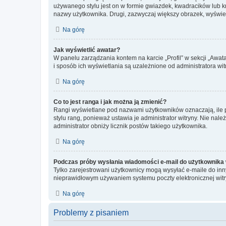
używanego stylu jest on w formie gwiazdek, kwadracików lub kro
nazwy użytkownika. Drugi, zazwyczaj większy obrazek, wyświet
Na górę
Jak wyświetlić awatar?
W panelu zarządzania kontem na karcie „Profil” w sekcji „Awat
i sposób ich wyświetlania są uzależnione od administratora wit
Na górę
Co to jest ranga i jak można ją zmienić?
Rangi wyświetlane pod nazwami użytkowników oznaczają, ile po
stylu rang, ponieważ ustawia je administrator witryny. Nie należ
administrator obniży licznik postów takiego użytkownika.
Na górę
Podczas próby wysłania wiadomości e-mail do użytkownika 
Tylko zarejestrowani użytkownicy mogą wysyłać e-maile do inny
nieprawidłowym używaniem systemu poczty elektronicznej wit
Na górę
Problemy z pisaniem