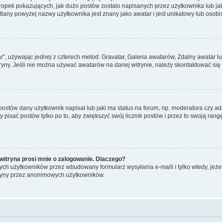
pek pokazujących, jak dużo postów zostało napisanych przez użytkownika lub jaki j
lany powyżej nazwy użytkownika jest znany jako awatar i jest unikatowy lub osobi
ar”, używając jednej z czterech metod: Gravatar, Galeria awatarów, Zdalny awatar 
ryny. Jeśli nie można używać awatarów na danej witrynie, należy skontaktować się 
stów dany użytkownik napisał lub jaki ma status na forum, np. moderatora czy a
y pisać postów tylko po to, aby zwiększyć swój licznik postów i przez to swoją rangę
witryna prosi mnie o zalogowanie. Dlaczego?
ch użytkowników przez wbudowany formularz wysyłania e-maili i tylko wtedy, jeżeli
ryny przez anonimowych użytkowników.