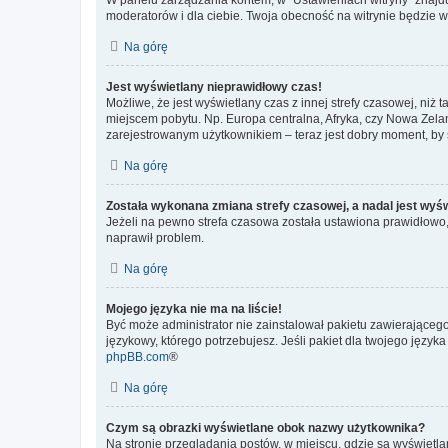
moderatorów i dla ciebie. Twoja obecność na witrynie będzie 
Na górę
Jest wyświetlany nieprawidłowy czas!
Możliwe, że jest wyświetlany czas z innej strefy czasowej, niż 
miejscem pobytu. Np. Europa centralna, Afryka, czy Nowa Zelan
zarejestrowanym użytkownikiem – teraz jest dobry moment, by 
Na górę
Została wykonana zmiana strefy czasowej, a nadal jest wyś
Jeżeli na pewno strefa czasowa została ustawiona prawidłowo, 
naprawił problem.
Na górę
Mojego języka nie ma na liście!
Być może administrator nie zainstalował pakietu zawierającego
językowy, którego potrzebujesz. Jeśli pakiet dla twojego język
phpBB.com
®
Na górę
Czym są obrazki wyświetlane obok nazwy użytkownika?
Na stronie przeglądania postów, w miejscu, gdzie są wyświetl