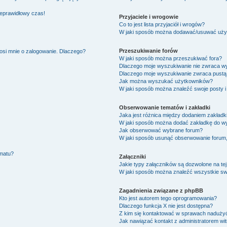
ieprawidłowy czas!
Przyjaciele i wrogowie
Co to jest lista przyjaciół i wrogów?
W jaki sposób można dodawać/usuwać użytk
Przeszukiwanie forów
osi mnie o zalogowanie. Dlaczego?
W jaki sposób można przeszukiwać fora?
Dlaczego moje wyszukiwanie nie zwraca w
Dlaczego moje wyszukiwanie zwraca pustą 
Jak można wyszukać użytkowników?
W jaki sposób można znaleźć swoje posty i
Obserwowanie tematów i zakładki
Jaka jest różnica między dodaniem zakład
W jaki sposób można dodać zakładkę do w
Jak obserwować wybrane forum?
W jaki sposób usunąć obserwowanie forum
ematu?
Załączniki
Jakie typy załączników są dozwolone na tej
W jaki sposób można znaleźć wszystkie swo
Zagadnienia związane z phpBB
Kto jest autorem tego oprogramowania?
Dlaczego funkcja X nie jest dostępna?
Z kim się kontaktować w sprawach nadużyć
Jak nawiązać kontakt z administratorem wi