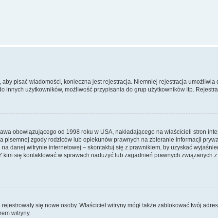
y, aby pisać wiadomości, konieczna jest rejestracja. Niemniej rejestracja umożliwia
do innych użytkowników, możliwość przypisania do grup użytkowników itp. Rejestracj
prawa obowiązującego od 1998 roku w USA, nakładającego na właścicieli stron int
ia pisemnej zgody rodziców lub opiekunów prawnych na zbieranie informacji prywa
na danej witrynie internetowej – skontaktuj się z prawnikiem, by uzyskać wyjaśnieni
 kim się kontaktować w sprawach nadużyć lub zagadnień prawnych związanych z t
ie rejestrowały się nowe osoby. Właściciel witryny mógł także zablokować twój adre
rem witryny.