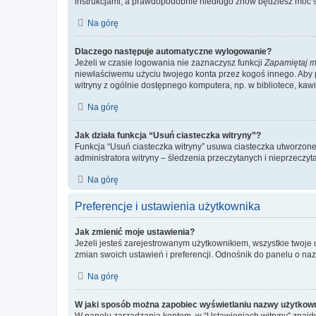
instrukcjami, a prawdopodobnie niedługo znów będziesz móc 
Na górę
Dlaczego następuje automatyczne wylogowanie?
Jeżeli w czasie logowania nie zaznaczysz funkcji
Zapamiętaj m
niewłaściwemu użyciu twojego konta przez kogoś innego. Ab
witryny z ogólnie dostępnego komputera, np. w bibliotece, kawiar
Na górę
Jak działa funkcja “Usuń ciasteczka witryny”?
Funkcja “Usuń ciasteczka witryny” usuwa ciasteczka utworzone 
administratora witryny – śledzenia przeczytanych i nieprzec
Na górę
Preferencje i ustawienia użytkownika
Jak zmienić moje ustawienia?
Jeżeli jesteś zarejestrowanym użytkownikiem, wszystkie twoje
zmian swoich ustawień i preferencji. Odnośnik do panelu o nazw
Na górę
W jaki sposób można zapobiec wyświetlaniu nazwy użytkown
W panelu zarządzania kontem, w “Ustawieniach witryny” znajdu