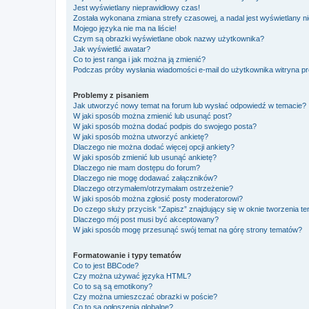
Jest wyświetlany nieprawidłowy czas!
Została wykonana zmiana strefy czasowej, a nadal jest wyświetlany n
Mojego języka nie ma na liście!
Czym są obrazki wyświetlane obok nazwy użytkownika?
Jak wyświetlić awatar?
Co to jest ranga i jak można ją zmienić?
Podczas próby wysłania wiadomości e-mail do użytkownika witryna pr
Problemy z pisaniem
Jak utworzyć nowy temat na forum lub wysłać odpowiedź w temacie?
W jaki sposób można zmienić lub usunąć post?
W jaki sposób można dodać podpis do swojego posta?
W jaki sposób można utworzyć ankietę?
Dlaczego nie można dodać więcej opcji ankiety?
W jaki sposób zmienić lub usunąć ankietę?
Dlaczego nie mam dostępu do forum?
Dlaczego nie mogę dodawać załączników?
Dlaczego otrzymałem/otrzymałam ostrzeżenie?
W jaki sposób można zgłosić posty moderatorowi?
Do czego służy przycisk “Zapisz” znajdujący się w oknie tworzenia t
Dlaczego mój post musi być akceptowany?
W jaki sposób mogę przesunąć swój temat na górę strony tematów?
Formatowanie i typy tematów
Co to jest BBCode?
Czy można używać języka HTML?
Co to są są emotikony?
Czy można umieszczać obrazki w poście?
Co to są ogłoszenia globalne?