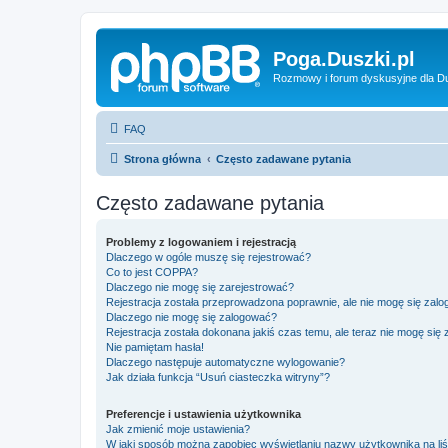
Poga.Duszki.pl
Rozmowy i forum dyskusyjne dla D
FAQ
Strona główna
Często zadawane pytania
Często zadawane pytania
Problemy z logowaniem i rejestracją
Dlaczego w ogóle muszę się rejestrować?
Co to jest COPPA?
Dlaczego nie mogę się zarejestrować?
Rejestracja została przeprowadzona poprawnie, ale nie mogę się zal
Dlaczego nie mogę się zalogować?
Rejestracja została dokonana jakiś czas temu, ale teraz nie mogę się
Nie pamiętam hasła!
Dlaczego następuje automatyczne wylogowanie?
Jak działa funkcja “Usuń ciasteczka witryny”?
Preferencje i ustawienia użytkownika
Jak zmienić moje ustawienia?
W jaki sposób można zapobiec wyświetlaniu nazwy użytkownika na li