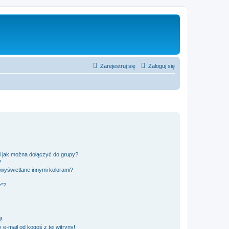
Zarejestruj się
Zaloguj się
 i jak można dołączyć do grupy?
?
wyświetlane innymi kolorami?
y”?
!
e-mail od kogoś z tej witryny!