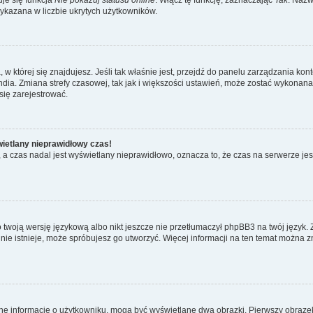
wykazana w liczbie ukrytych użytkowników.
ta, w której się znajdujesz. Jeśli tak właśnie jest, przejdź do panelu zarządzania k
dia. Zmiana strefy czasowej, tak jak i większości ustawień, może zostać wykonana 
się zarejestrować.
wietlany nieprawidłowy czas!
a czas nadal jest wyświetlany nieprawidłowo, oznacza to, że czas na serwerze jes
 twoją wersję językową albo nikt jeszcze nie przetłumaczył phpBB3 na twój język. 
a nie istnieje, może spróbujesz go utworzyć. Więcej informacji na ten temat można z
ane informacje o użytkowniku, mogą być wyświetlane dwa obrazki. Pierwszy obrazek