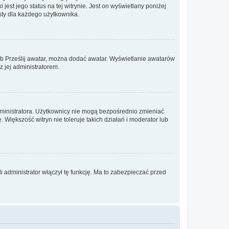
est jego status na tej witrynie. Jest on wyświetlany poniżej
sty dla każdego użytkownika.
lub Prześlij awatar, można dodać awatar. Wyświetlanie awatarów
z jej administratorem.
dministratora. Użytkownicy nie mogą bezpośrednio zmieniać
. Większość witryn nie toleruje takich działań i moderator lub
 administrator włączył tę funkcję. Ma to zabezpieczać przed