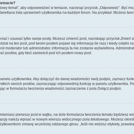
 temacie?
„Nowy temat”, aby odpowiedzieć w temacie, nacisnąć przycisk „Odpowiedz”. Być mo
wyświetlana lista uprawnień użytkownika na każdym forum. Na przykład: Możesz two
niać i usuwać tylko swoje posty. Możesz zmienić post, naciskając przycisk
Zmień
z
iał na ten post, pod twoim postem pojawi się informacja ile razy i kiedy ostatni raz
ienił moderator lub administrator, informacja ta nie zostanie wyświetlona. Administr
ać postów, gdy ktoś zamieścił pod ich postem nowy post.
panelu użytkownika. Aby dołączyć do danej wiadomości swój podpis, zaznacz funk
kich swoich postów, zaznaczając odpowiednią funkcję w panelu użytkownika. Po u
ąc w formularzu tworzenia wiadomości zaznaczenie z pola
Dołącz podpis
.
mieniasz pierwszy post w wątku, na dole formularza tworzenia tematu będziesz widzi
dą opcję należy wpisać w nowym wierszu widocznego pola tekstowego. Możesz określ
 użytkownikom zmianę wcześniej oddanego głosu. Jeśli nie widzisz etykiety, praw