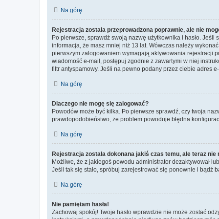
Na górę
Rejestracja została przeprowadzona poprawnie, ale nie mog
Po pierwsze, sprawdź swoją nazwę użytkownika i hasło. Jeśli 
informacja, że masz mniej niż 13 lat. Wówczas należy wykonać i
pierwszym zalogowaniem wymagają aktywowania rejestracji przez
wiadomość e-mail, postępuj zgodnie z zawartymi w niej instru
filtr antyspamowy. Jeśli na pewno podany przez ciebie adres e-
Na górę
Dlaczego nie mogę się zalogować?
Powodów może być kilka. Po pierwsze sprawdź, czy twoja nazwa u
prawdopodobieństwo, że problem powoduje błędna konfiguracja w
Na górę
Rejestracja została dokonana jakiś czas temu, ale teraz ni
Możliwe, że z jakiegoś powodu administrator dezaktywował lub u
Jeśli tak się stało, spróbuj zarejestrować się ponownie i bą
Na górę
Nie pamiętam hasła!
Zachowaj spokój! Twoje hasło wprawdzie nie może zostać odzys