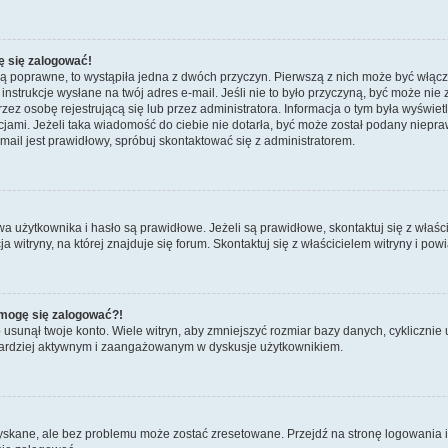
ę się zalogować!
są poprawne, to wystąpiła jedna z dwóch przyczyn. Pierwszą z nich może być włącz
nstrukcje wysłane na twój adres e-mail. Jeśli nie to było przyczyną, być może nie 
 osobę rejestrującą się lub przez administratora. Informacja o tym była wyświetlo
kcjami. Jeżeli taka wiadomość do ciebie nie dotarła, być może został podany niep
mail jest prawidłowy, spróbuj skontaktować się z administratorem.
żytkownika i hasło są prawidłowe. Jeżeli są prawidłowe, skontaktuj się z właścicie
itryny, na której znajduje się forum. Skontaktuj się z właścicielem witryny i po
e mogę się zalogować?!
sunął twoje konto. Wiele witryn, aby zmniejszyć rozmiar bazy danych, cyklicznie u
dź bardziej aktywnym i zaangażowanym w dyskusje użytkownikiem.
kane, ale bez problemu może zostać zresetowane. Przejdź na stronę logowania i k