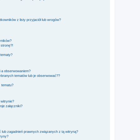
owników z listy przyjaciół lub wrogów?
yników?
stronę?!
 tematy?
ki a obserwowaniem?
ybranych tematów lub je obserwować??
, tematu?
 witrynie?
je załączniki?
 lub zagadnień prawnych związanych z tą witryną?
tryny?