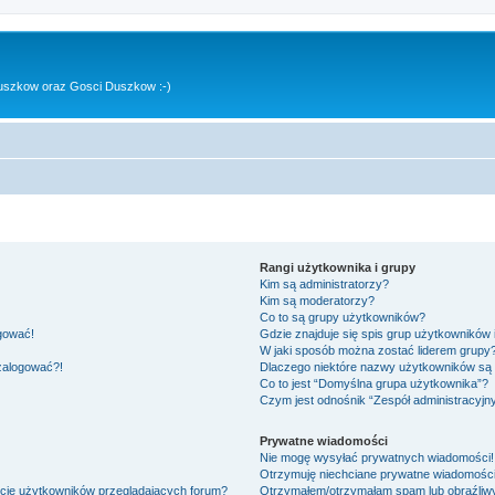
uszkow oraz Gosci Duszkow :-)
Rangi użytkownika i grupy
Kim są administratorzy?
Kim są moderatorzy?
Co to są grupy użytkowników?
ogować!
Gdzie znajduje się spis grup użytkowników
W jaki sposób można zostać liderem grupy
 zalogować?!
Dlaczego niektóre nazwy użytkowników są 
Co to jest “Domyślna grupa użytkownika”?
Czym jest odnośnik “Zespół administracyjn
Prywatne wiadomości
Nie mogę wysyłać prywatnych wiadomości!
Otrzymuję niechciane prywatne wiadomości
ście użytkowników przeglądających forum?
Otrzymałem/otrzymałam spam lub obraźliwy 