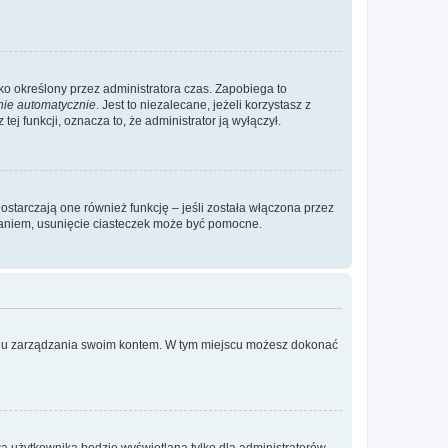
ylko określony przez administratora czas. Zapobiega to
nie automatycznie
. Jest to niezalecane, jeżeli korzystasz z
ej funkcji, oznacza to, że administrator ją wyłączył.
ostarczają one również funkcję – jeśli została włączona przez
waniem, usunięcie ciasteczek może być pomocne.
anelu zarządzania swoim kontem. W tym miejscu możesz dokonać
a użytkownika będzie wyświetlana tylko dla administratorów,