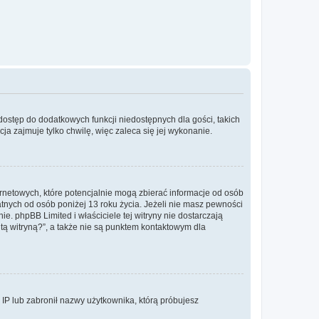
 dostęp do dodatkowych funkcji niedostępnych dla gości, takich
a zajmuje tylko chwilę, więc zaleca się jej wykonanie.
ernetowych, które potencjalnie mogą zbierać informacje od osób
tnych od osób poniżej 13 roku życia. Jeżeli nie masz pewności
e. phpBB Limited i właściciele tej witryny nie dostarczają
ą witryną?”, a także nie są punktem kontaktowym dla
s IP lub zabronił nazwy użytkownika, którą próbujesz