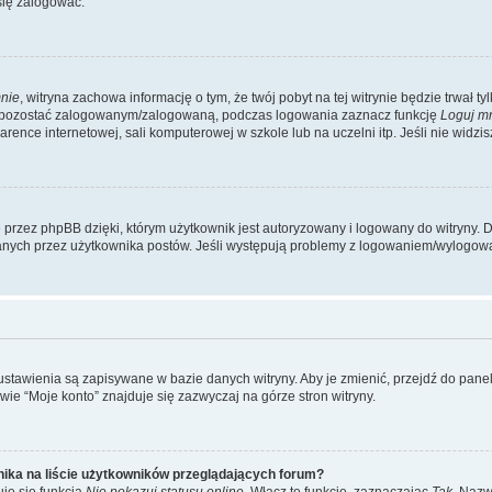
się zalogować.
nie
, witryna zachowa informację o tym, że twój pobyt na tej witrynie będzie trwał t
y pozostać zalogowanym/zalogowaną, podczas logowania zaznacz funkcję
Loguj m
ence internetowej, sali komputerowej w szkole lub na uczelni itp. Jeśli nie widzisz t
przez phpBB dzięki, którym użytkownik jest autoryzowany i logowany do witryny. D
zytanych przez użytkownika postów. Jeśli występują problemy z logowaniem/wylogo
 ustawienia są zapisywane w bazie danych witryny. Aby je zmienić, przejdź do p
ie “Moje konto” znajduje się zazwyczaj na górze stron witryny.
ika na liście użytkowników przeglądających forum?
je się funkcja
Nie pokazuj statusu online
. Włącz tę funkcję, zaznaczając
Tak
. Nazw