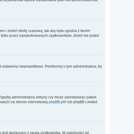
ontem i zmień strefę czasową, tak aby była zgodna z twoim
tylko przez zarejestrowanych użytkowników. Jeżeli nie jesteś
t ustawiony nieprawidłowo. Poinformuj o tym administratora, by
Zapytaj administratora witryny czy może zainstalować pakiet
naleźć na stronie internetowej
phpBB.pl
® lub phpBB Limited
 jest skojarzony z rangą użytkownika. W zależności od