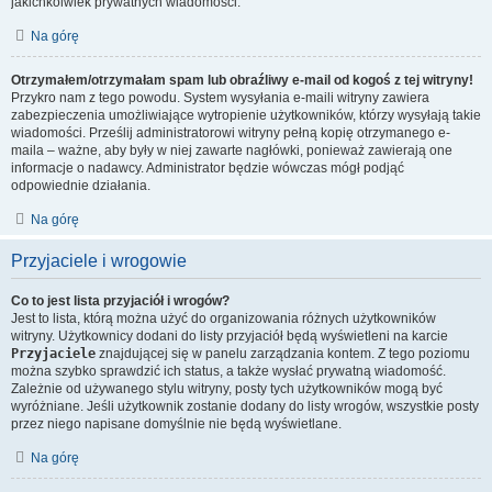
jakichkolwiek prywatnych wiadomości.
Na górę
Otrzymałem/otrzymałam spam lub obraźliwy e-mail od kogoś z tej witryny!
Przykro nam z tego powodu. System wysyłania e-maili witryny zawiera
zabezpieczenia umożliwiające wytropienie użytkowników, którzy wysyłają takie
wiadomości. Prześlij administratorowi witryny pełną kopię otrzymanego e-
maila – ważne, aby były w niej zawarte nagłówki, ponieważ zawierają one
informacje o nadawcy. Administrator będzie wówczas mógł podjąć
odpowiednie działania.
Na górę
Przyjaciele i wrogowie
Co to jest lista przyjaciół i wrogów?
Jest to lista, którą można użyć do organizowania różnych użytkowników
witryny. Użytkownicy dodani do listy przyjaciół będą wyświetleni na karcie
Przyjaciele
znajdującej się w panelu zarządzania kontem. Z tego poziomu
można szybko sprawdzić ich status, a także wysłać prywatną wiadomość.
Zależnie od używanego stylu witryny, posty tych użytkowników mogą być
wyróżniane. Jeśli użytkownik zostanie dodany do listy wrogów, wszystkie posty
przez niego napisane domyślnie nie będą wyświetlane.
Na górę