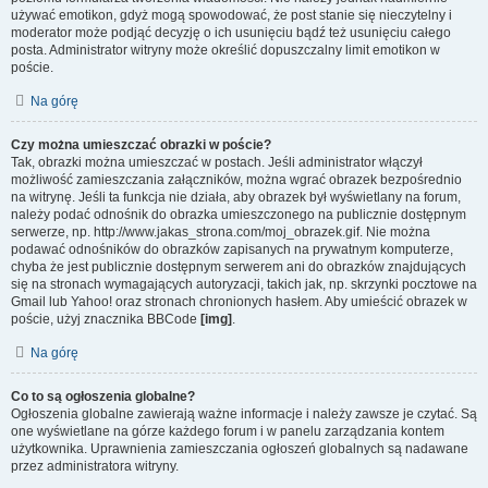
używać emotikon, gdyż mogą spowodować, że post stanie się nieczytelny i
moderator może podjąć decyzję o ich usunięciu bądź też usunięciu całego
posta. Administrator witryny może określić dopuszczalny limit emotikon w
poście.
Na górę
Czy można umieszczać obrazki w poście?
Tak, obrazki można umieszczać w postach. Jeśli administrator włączył
możliwość zamieszczania załączników, można wgrać obrazek bezpośrednio
na witrynę. Jeśli ta funkcja nie działa, aby obrazek był wyświetlany na forum,
należy podać odnośnik do obrazka umieszczonego na publicznie dostępnym
serwerze, np. http://www.jakas_strona.com/moj_obrazek.gif. Nie można
podawać odnośników do obrazków zapisanych na prywatnym komputerze,
chyba że jest publicznie dostępnym serwerem ani do obrazków znajdujących
się na stronach wymagających autoryzacji, takich jak, np. skrzynki pocztowe na
Gmail lub Yahoo! oraz stronach chronionych hasłem. Aby umieścić obrazek w
poście, użyj znacznika BBCode
[img]
.
Na górę
Co to są ogłoszenia globalne?
Ogłoszenia globalne zawierają ważne informacje i należy zawsze je czytać. Są
one wyświetlane na górze każdego forum i w panelu zarządzania kontem
użytkownika. Uprawnienia zamieszczania ogłoszeń globalnych są nadawane
przez administratora witryny.