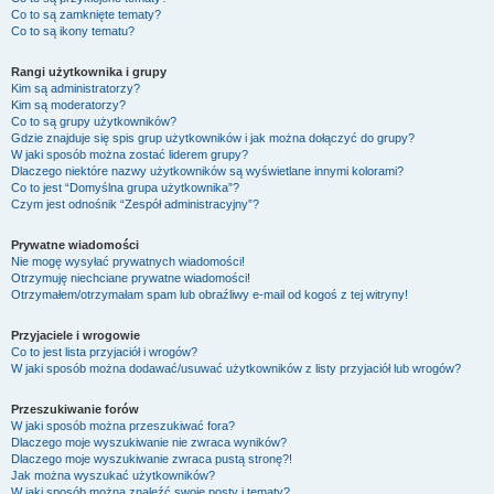
Co to są zamknięte tematy?
Co to są ikony tematu?
Rangi użytkownika i grupy
Kim są administratorzy?
Kim są moderatorzy?
Co to są grupy użytkowników?
Gdzie znajduje się spis grup użytkowników i jak można dołączyć do grupy?
W jaki sposób można zostać liderem grupy?
Dlaczego niektóre nazwy użytkowników są wyświetlane innymi kolorami?
Co to jest “Domyślna grupa użytkownika”?
Czym jest odnośnik “Zespół administracyjny”?
Prywatne wiadomości
Nie mogę wysyłać prywatnych wiadomości!
Otrzymuję niechciane prywatne wiadomości!
Otrzymałem/otrzymałam spam lub obraźliwy e-mail od kogoś z tej witryny!
Przyjaciele i wrogowie
Co to jest lista przyjaciół i wrogów?
W jaki sposób można dodawać/usuwać użytkowników z listy przyjaciół lub wrogów?
Przeszukiwanie forów
W jaki sposób można przeszukiwać fora?
Dlaczego moje wyszukiwanie nie zwraca wyników?
Dlaczego moje wyszukiwanie zwraca pustą stronę?!
Jak można wyszukać użytkowników?
W jaki sposób można znaleźć swoje posty i tematy?