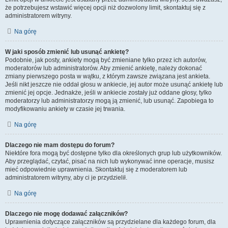
że potrzebujesz wstawić więcej opcji niż dozwolony limit, skontaktuj się z
administratorem witryny.
Na górę
W jaki sposób zmienić lub usunąć ankietę?
Podobnie, jak posty, ankiety mogą być zmieniane tylko przez ich autorów,
moderatorów lub administratorów. Aby zmienić ankietę, należy dokonać
zmiany pierwszego posta w wątku, z którym zawsze związana jest ankieta.
Jeśli nikt jeszcze nie oddał głosu w ankiecie, jej autor może usunąć ankietę lub
zmienić jej opcje. Jednakże, jeśli w ankiecie zostały już oddane głosy, tylko
moderatorzy lub administratorzy mogą ją zmienić, lub usunąć. Zapobiega to
modyfikowaniu ankiety w czasie jej trwania.
Na górę
Dlaczego nie mam dostępu do forum?
Niektóre fora mogą być dostępne tylko dla określonych grup lub użytkowników.
Aby przeglądać, czytać, pisać na nich lub wykonywać inne operacje, musisz
mieć odpowiednie uprawnienia. Skontaktuj się z moderatorem lub
administratorem witryny, aby ci je przydzielił.
Na górę
Dlaczego nie mogę dodawać załączników?
Uprawnienia dotyczące załączników są przydzielane dla każdego forum, dla