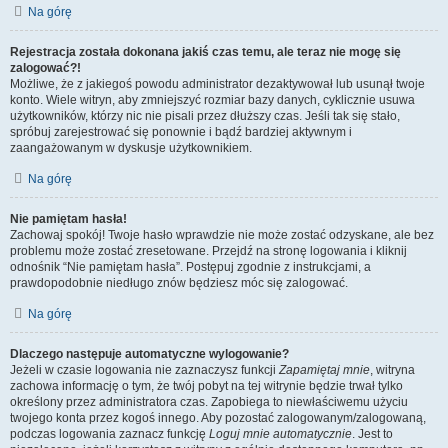
Na górę
Rejestracja została dokonana jakiś czas temu, ale teraz nie mogę się
zalogować?!
Możliwe, że z jakiegoś powodu administrator dezaktywował lub usunął twoje
konto. Wiele witryn, aby zmniejszyć rozmiar bazy danych, cyklicznie usuwa
użytkowników, którzy nic nie pisali przez dłuższy czas. Jeśli tak się stało,
spróbuj zarejestrować się ponownie i bądź bardziej aktywnym i
zaangażowanym w dyskusje użytkownikiem.
Na górę
Nie pamiętam hasła!
Zachowaj spokój! Twoje hasło wprawdzie nie może zostać odzyskane, ale bez
problemu może zostać zresetowane. Przejdź na stronę logowania i kliknij
odnośnik “Nie pamiętam hasła”. Postępuj zgodnie z instrukcjami, a
prawdopodobnie niedługo znów będziesz móc się zalogować.
Na górę
Dlaczego następuje automatyczne wylogowanie?
Jeżeli w czasie logowania nie zaznaczysz funkcji
Zapamiętaj mnie
, witryna
zachowa informację o tym, że twój pobyt na tej witrynie będzie trwał tylko
określony przez administratora czas. Zapobiega to niewłaściwemu użyciu
twojego konta przez kogoś innego. Aby pozostać zalogowanym/zalogowaną,
podczas logowania zaznacz funkcję
Loguj mnie automatycznie
. Jest to