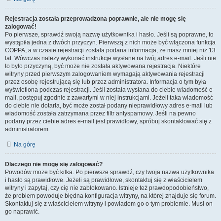
Rejestracja została przeprowadzona poprawnie, ale nie mogę się
zalogować!
Po pierwsze, sprawdź swoją nazwę użytkownika i hasło. Jeśli są poprawne, to
wystąpiła jedna z dwóch przyczyn. Pierwszą z nich może być włączona funkcja
COPPA, a w czasie rejestracji została podana informacja, że masz mniej niż 13
lat. Wówczas należy wykonać instrukcje wysłane na twój adres e-mail. Jeśli nie
to było przyczyną, być może nie została aktywowana rejestracja. Niektóre
witryny przed pierwszym zalogowaniem wymagają aktywowania rejestracji
przez osobę rejestrującą się lub przez administratora. Informacja o tym była
wyświetlona podczas rejestracji. Jeśli została wysłana do ciebie wiadomość e-
mail, postępuj zgodnie z zawartymi w niej instrukcjami. Jeżeli taka wiadomość
do ciebie nie dotarła, być może został podany nieprawidłowy adres e-mail lub
wiadomość została zatrzymana przez filtr antyspamowy. Jeśli na pewno
podany przez ciebie adres e-mail jest prawidłowy, spróbuj skontaktować się z
administratorem.
Na górę
Dlaczego nie mogę się zalogować?
Powodów może być kilka. Po pierwsze sprawdź, czy twoja nazwa użytkownika
i hasło są prawidłowe. Jeżeli są prawidłowe, skontaktuj się z właścicielem
witryny i zapytaj, czy cię nie zablokowano. Istnieje też prawdopodobieństwo,
że problem powoduje błędna konfiguracja witryny, na której znajduje się forum.
Skontaktuj się z właścicielem witryny i powiadom go o tym problemie. Musi on
go naprawić.