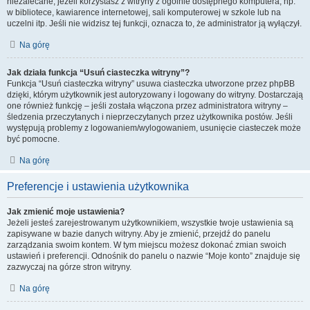
niezalecane, jeżeli korzystasz z witryny z ogólnie dostępnego komputera, np.
w bibliotece, kawiarence internetowej, sali komputerowej w szkole lub na
uczelni itp. Jeśli nie widzisz tej funkcji, oznacza to, że administrator ją wyłączył.
Na górę
Jak działa funkcja “Usuń ciasteczka witryny”?
Funkcja “Usuń ciasteczka witryny” usuwa ciasteczka utworzone przez phpBB
dzięki, którym użytkownik jest autoryzowany i logowany do witryny. Dostarczają
one również funkcję – jeśli została włączona przez administratora witryny –
śledzenia przeczytanych i nieprzeczytanych przez użytkownika postów. Jeśli
występują problemy z logowaniem/wylogowaniem, usunięcie ciasteczek może
być pomocne.
Na górę
Preferencje i ustawienia użytkownika
Jak zmienić moje ustawienia?
Jeżeli jesteś zarejestrowanym użytkownikiem, wszystkie twoje ustawienia są
zapisywane w bazie danych witryny. Aby je zmienić, przejdź do panelu
zarządzania swoim kontem. W tym miejscu możesz dokonać zmian swoich
ustawień i preferencji. Odnośnik do panelu o nazwie “Moje konto” znajduje się
zazwyczaj na górze stron witryny.
Na górę