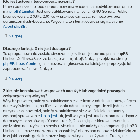
Kto jest autorem tego oprogramowania?
Prawa autorskie do tego oprogramowania w jego niezmodyfikowanej formie,
ma
phpBB Limited
. Jest ono publikowane na licencji GNU General Public
License wersja 2 (GPL-2.0), co w praktyce oznacza, że może być bez
ograniczeń dystrybuowane. Więcej na ten temat dowiesz się na stronie
About phpBB
.
Na górę
Dlaczego funkcja X nie jest dostępna?
To oprogramowanie zostało stworzone i jest licencjonowane przez phpBB
Limited. Jeśli uważasz, że brakuje w nim jakiejś funkcji, przejdź na stronę
phpBB Ideas Centre
, gdzie możesz zagłosować na istniejące propozycje lub
zaproponować nowe funkcje.
Na górę
Z kim się kontaktować w sprawach nadużyć lub zagadnień prawnych
związanych z tą witryną?
W tych sprawach, należy skontaktować się z jednym z administratorów, których
dane wyświetlone są na liście zespołu administracyjnego. Jeżeli jednak nie
otrzymasz odpowiedzi, należy skontaktować się z właścicielem domeny –
wykonaj sprawdzenie
kto to jest
lub, jeśli witryna jest uruchomiona na jednym z
darmowych serwisów, np. Yahoo!, free.fr, f2s.com, itp., z kierownictwem lub
wydziałem nadużyć tego serwisu. Absolutnie
nie należy
do kompetencji phpBB
Limited i nie może ona w żaden sposób być obarczana odpowiedzialnością za
to w jaki sposób, gdzie lub przez kogo ta witryna jest używana. Proszę nie