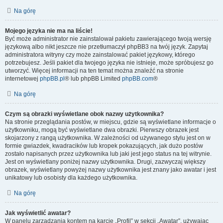
Na górę
Mojego języka nie ma na liście!
Być może administrator nie zainstalował pakietu zawierającego twoją wersję
językową albo nikt jeszcze nie przetłumaczył phpBB3 na twój język. Zapytaj
administratora witryny czy może zainstalować pakiet językowy, którego
potrzebujesz. Jeśli pakiet dla twojego języka nie istnieje, może spróbujesz go
utworzyć. Więcej informacji na ten temat można znaleźć na stronie
internetowej
phpBB.pl
® lub phpBB Limited
phpBB.com
®
Na górę
Czym są obrazki wyświetlane obok nazwy użytkownika?
Na stronie przeglądania postów, w miejscu, gdzie są wyświetlane informacje o
użytkowniku, mogą być wyświetlane dwa obrazki. Pierwszy obrazek jest
skojarzony z rangą użytkownika. W zależności od używanego stylu jest on w
formie gwiazdek, kwadracików lub kropek pokazujących, jak dużo postów
zostało napisanych przez użytkownika lub jaki jest jego status na tej witrynie.
Jest on wyświetlany poniżej nazwy użytkownika. Drugi, zazwyczaj większy
obrazek, wyświetlany powyżej nazwy użytkownika jest znany jako awatar i jest
unikatowy lub osobisty dla każdego użytkownika.
Na górę
Jak wyświetlić awatar?
W panelu zarządzania kontem na karcie „Profil” w sekcji „Awatar”, używając