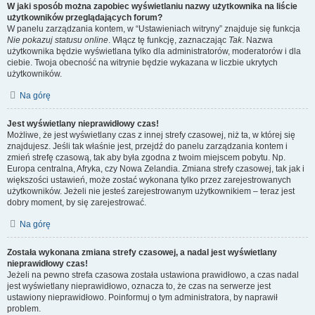
W jaki sposób można zapobiec wyświetlaniu nazwy użytkownika na liście
użytkowników przeglądających forum?
W panelu zarządzania kontem, w “Ustawieniach witryny” znajduje się funkcja
Nie pokazuj statusu online
. Włącz tę funkcję, zaznaczając
Tak
. Nazwa
użytkownika będzie wyświetlana tylko dla administratorów, moderatorów i dla
ciebie. Twoja obecność na witrynie będzie wykazana w liczbie ukrytych
użytkowników.
Na górę
Jest wyświetlany nieprawidłowy czas!
Możliwe, że jest wyświetlany czas z innej strefy czasowej, niż ta, w której się
znajdujesz. Jeśli tak właśnie jest, przejdź do panelu zarządzania kontem i
zmień strefę czasową, tak aby była zgodna z twoim miejscem pobytu. Np.
Europa centralna, Afryka, czy Nowa Zelandia. Zmiana strefy czasowej, tak jak i
większości ustawień, może zostać wykonana tylko przez zarejestrowanych
użytkowników. Jeżeli nie jesteś zarejestrowanym użytkownikiem – teraz jest
dobry moment, by się zarejestrować.
Na górę
Została wykonana zmiana strefy czasowej, a nadal jest wyświetlany
nieprawidłowy czas!
Jeżeli na pewno strefa czasowa została ustawiona prawidłowo, a czas nadal
jest wyświetlany nieprawidłowo, oznacza to, że czas na serwerze jest
ustawiony nieprawidłowo. Poinformuj o tym administratora, by naprawił
problem.