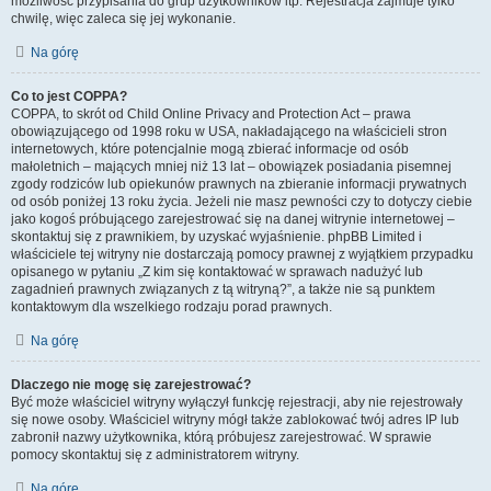
możliwość przypisania do grup użytkowników itp. Rejestracja zajmuje tylko
chwilę, więc zaleca się jej wykonanie.
Na górę
Co to jest COPPA?
COPPA, to skrót od Child Online Privacy and Protection Act – prawa
obowiązującego od 1998 roku w USA, nakładającego na właścicieli stron
internetowych, które potencjalnie mogą zbierać informacje od osób
małoletnich – mających mniej niż 13 lat – obowiązek posiadania pisemnej
zgody rodziców lub opiekunów prawnych na zbieranie informacji prywatnych
od osób poniżej 13 roku życia. Jeżeli nie masz pewności czy to dotyczy ciebie
jako kogoś próbującego zarejestrować się na danej witrynie internetowej –
skontaktuj się z prawnikiem, by uzyskać wyjaśnienie. phpBB Limited i
właściciele tej witryny nie dostarczają pomocy prawnej z wyjątkiem przypadku
opisanego w pytaniu „Z kim się kontaktować w sprawach nadużyć lub
zagadnień prawnych związanych z tą witryną?”, a także nie są punktem
kontaktowym dla wszelkiego rodzaju porad prawnych.
Na górę
Dlaczego nie mogę się zarejestrować?
Być może właściciel witryny wyłączył funkcję rejestracji, aby nie rejestrowały
się nowe osoby. Właściciel witryny mógł także zablokować twój adres IP lub
zabronił nazwy użytkownika, którą próbujesz zarejestrować. W sprawie
pomocy skontaktuj się z administratorem witryny.
Na górę