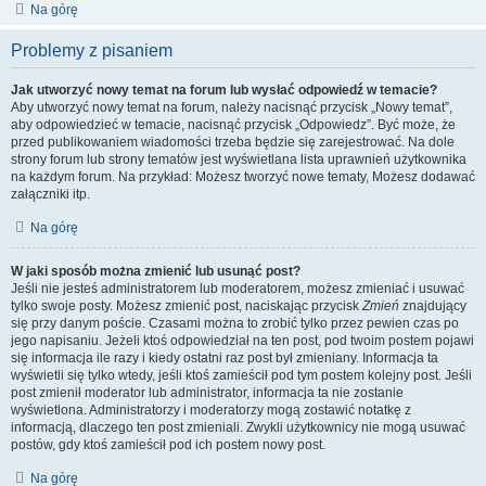
Na górę
Problemy z pisaniem
Jak utworzyć nowy temat na forum lub wysłać odpowiedź w temacie?
Aby utworzyć nowy temat na forum, należy nacisnąć przycisk „Nowy temat”,
aby odpowiedzieć w temacie, nacisnąć przycisk „Odpowiedz”. Być może, że
przed publikowaniem wiadomości trzeba będzie się zarejestrować. Na dole
strony forum lub strony tematów jest wyświetlana lista uprawnień użytkownika
na każdym forum. Na przykład: Możesz tworzyć nowe tematy, Możesz dodawać
załączniki itp.
Na górę
W jaki sposób można zmienić lub usunąć post?
Jeśli nie jesteś administratorem lub moderatorem, możesz zmieniać i usuwać
tylko swoje posty. Możesz zmienić post, naciskając przycisk
Zmień
znajdujący
się przy danym poście. Czasami można to zrobić tylko przez pewien czas po
jego napisaniu. Jeżeli ktoś odpowiedział na ten post, pod twoim postem pojawi
się informacja ile razy i kiedy ostatni raz post był zmieniany. Informacja ta
wyświetli się tylko wtedy, jeśli ktoś zamieścił pod tym postem kolejny post. Jeśli
post zmienił moderator lub administrator, informacja ta nie zostanie
wyświetlona. Administratorzy i moderatorzy mogą zostawić notatkę z
informacją, dlaczego ten post zmieniali. Zwykli użytkownicy nie mogą usuwać
postów, gdy ktoś zamieścił pod ich postem nowy post.
Na górę