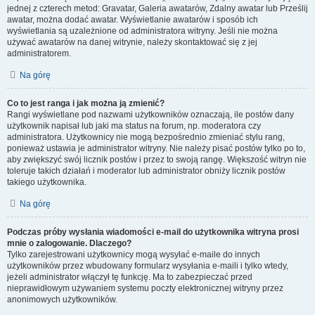
jednej z czterech metod: Gravatar, Galeria awatarów, Zdalny awatar lub Prześlij
awatar, można dodać awatar. Wyświetlanie awatarów i sposób ich
wyświetlania są uzależnione od administratora witryny. Jeśli nie można
używać awatarów na danej witrynie, należy skontaktować się z jej
administratorem.
Na górę
Co to jest ranga i jak można ją zmienić?
Rangi wyświetlane pod nazwami użytkowników oznaczają, ile postów dany
użytkownik napisał lub jaki ma status na forum, np. moderatora czy
administratora. Użytkownicy nie mogą bezpośrednio zmieniać stylu rang,
ponieważ ustawia je administrator witryny. Nie należy pisać postów tylko po to,
aby zwiększyć swój licznik postów i przez to swoją rangę. Większość witryn nie
toleruje takich działań i moderator lub administrator obniży licznik postów
takiego użytkownika.
Na górę
Podczas próby wysłania wiadomości e-mail do użytkownika witryna prosi
mnie o zalogowanie. Dlaczego?
Tylko zarejestrowani użytkownicy mogą wysyłać e-maile do innych
użytkowników przez wbudowany formularz wysyłania e-maili i tylko wtedy,
jeżeli administrator włączył tę funkcję. Ma to zabezpieczać przed
nieprawidłowym używaniem systemu poczty elektronicznej witryny przez
anonimowych użytkowników.