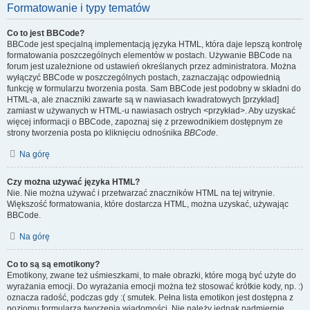
Formatowanie i typy tematów
Co to jest BBCode?
BBCode jest specjalną implementacją języka HTML, która daje lepszą kontrolę
formatowania poszczególnych elementów w postach. Używanie BBCode na
forum jest uzależnione od ustawień określanych przez administratora. Można
wyłączyć BBCode w poszczególnych postach, zaznaczając odpowiednią
funkcję w formularzu tworzenia posta. Sam BBCode jest podobny w składni do
HTML-a, ale znaczniki zawarte są w nawiasach kwadratowych [przykład]
zamiast w używanych w HTML-u nawiasach ostrych <przykład>. Aby uzyskać
więcej informacji o BBCode, zapoznaj się z przewodnikiem dostępnym ze
strony tworzenia posta po kliknięciu odnośnika
BBCode
.
Na górę
Czy można używać języka HTML?
Nie. Nie można używać i przetwarzać znaczników HTML na tej witrynie.
Większość formatowania, które dostarcza HTML, można uzyskać, używając
BBCode.
Na górę
Co to są są emotikony?
Emotikony, zwane też uśmieszkami, to małe obrazki, które mogą być użyte do
wyrażania emocji. Do wyrażania emocji można też stosować krótkie kody, np. :)
oznacza radość, podczas gdy :( smutek. Pełna lista emotikon jest dostępna z
poziomu formularza tworzenia wiadomości. Nie należy jednak nadmiernie