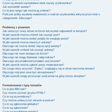
Czym są obrazki wyświetlane obok nazwy użytkownika?
Jak wyświetlić awatar?
Co to jest ranga i jak można ją zmienić?
Podczas próby wysłania wiadomości e-mail do użytkownika witryna prosi mnie o
zalogowanie. Dlaczego?
Problemy z pisaniem
Jak utworzyć nowy temat na forum lub wysłać odpowiedź w temacie?
W jaki sposób można zmienić lub usunąć post?
W jaki sposób można dodać podpis do swojego posta?
W jaki sposób można utworzyć ankietę?
Dlaczego nie można dodać więcej opcji ankiety?
W jaki sposób zmienić lub usunąć ankietę?
Dlaczego nie mam dostępu do forum?
Dlaczego nie mogę dodawać załączników?
Dlaczego otrzymałem/otrzymałam ostrzeżenie?
W jaki sposób można zgłosić posty moderatorowi?
Do czego służy przycisk “Zapisz” znajdujący się w oknie tworzenia tematu?
Dlaczego mój post musi być akceptowany?
W jaki sposób mogę przesunąć swój temat na górę strony tematów?
Formatowanie i typy tematów
Co to jest BBCode?
Czy można używać języka HTML?
Co to są są emotikony?
Czy można umieszczać obrazki w poście?
Co to są ogłoszenia globalne?
Co to są ogłoszenia?
Co to są przyklejone tematy?