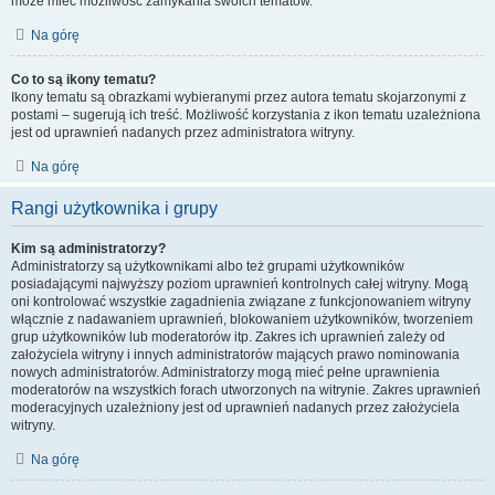
może mieć możliwość zamykania swoich tematów.
Na górę
Co to są ikony tematu?
Ikony tematu są obrazkami wybieranymi przez autora tematu skojarzonymi z
postami – sugerują ich treść. Możliwość korzystania z ikon tematu uzależniona
jest od uprawnień nadanych przez administratora witryny.
Na górę
Rangi użytkownika i grupy
Kim są administratorzy?
Administratorzy są użytkownikami albo też grupami użytkowników
posiadającymi najwyższy poziom uprawnień kontrolnych całej witryny. Mogą
oni kontrolować wszystkie zagadnienia związane z funkcjonowaniem witryny
włącznie z nadawaniem uprawnień, blokowaniem użytkowników, tworzeniem
grup użytkowników lub moderatorów itp. Zakres ich uprawnień zależy od
założyciela witryny i innych administratorów mających prawo nominowania
nowych administratorów. Administratorzy mogą mieć pełne uprawnienia
moderatorów na wszystkich forach utworzonych na witrynie. Zakres uprawnień
moderacyjnych uzależniony jest od uprawnień nadanych przez założyciela
witryny.
Na górę