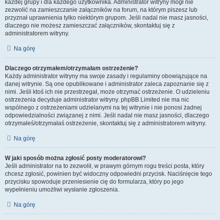
każdej grupy i dla każdego użytkownika. Administrator witryny mógł nie
zezwolić na zamieszczanie załączników na forum, na którym piszesz lub
przyznał uprawnienia tylko niektórym grupom. Jeśli nadal nie masz jasności,
dlaczego nie możesz zamieszczać załączników, skontaktuj się z
administratorem witryny.
Na górę
Dlaczego otrzymałem/otrzymałam ostrzeżenie?
Każdy administrator witryny ma swoje zasady i regulaminy obowiązujące na
danej witrynie. Są one opublikowane i administrator zaleca zapoznanie się z
nimi. Jeśli ktoś ich nie przestrzegał, może otrzymać ostrzeżenie. O udzieleniu
ostrzeżenia decyduje administrator witryny. phpBB Limited nie ma nic
wspólnego z ostrzeżeniami udzielanymi na tej witrynie i nie ponosi żadnej
odpowiedzialności związanej z nimi. Jeśli nadal nie masz jasności, dlaczego
otrzymałeś/otrzymałaś ostrzeżenie, skontaktuj się z administratorem witryny.
Na górę
W jaki sposób można zgłosić posty moderatorowi?
Jeśli administrator na to zezwolił, w prawym górnym rogu treści posta, który
chcesz zgłosić, powinien być widoczny odpowiedni przycisk. Naciśnięcie tego
przycisku spowoduje przeniesienie cię do formularza, który po jego
wypełnieniu umożliwi wysłanie zgłoszenia.
Na górę