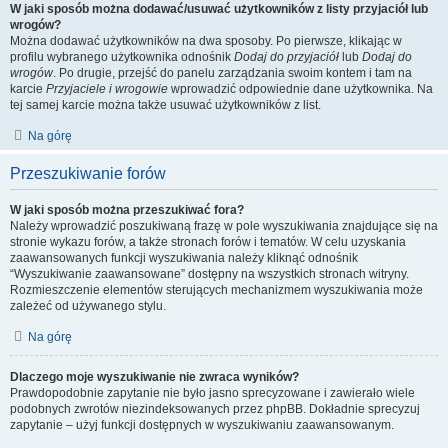
W jaki sposób można dodawać/usuwać użytkowników z listy przyjaciół lub
wrogów?
Można dodawać użytkowników na dwa sposoby. Po pierwsze, klikając w
profilu wybranego użytkownika odnośnik
Dodaj do przyjaciół
lub
Dodaj do
wrogów
. Po drugie, przejść do panelu zarządzania swoim kontem i tam na
karcie
Przyjaciele i wrogowie
wprowadzić odpowiednie dane użytkownika. Na
tej samej karcie można także usuwać użytkowników z list.
Na górę
Przeszukiwanie forów
W jaki sposób można przeszukiwać fora?
Należy wprowadzić poszukiwaną frazę w pole wyszukiwania znajdujące się na
stronie wykazu forów, a także stronach forów i tematów. W celu uzyskania
zaawansowanych funkcji wyszukiwania należy kliknąć odnośnik
“Wyszukiwanie zaawansowane” dostępny na wszystkich stronach witryny.
Rozmieszczenie elementów sterujących mechanizmem wyszukiwania może
zależeć od używanego stylu.
Na górę
Dlaczego moje wyszukiwanie nie zwraca wyników?
Prawdopodobnie zapytanie nie było jasno sprecyzowane i zawierało wiele
podobnych zwrotów niezindeksowanych przez phpBB. Dokładnie sprecyzuj
zapytanie – użyj funkcji dostępnych w wyszukiwaniu zaawansowanym.