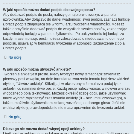
W jaki sposób można dodać podpis do swojego posta?
Aby dodawać podpis do posta, należy go najpierw utworzyć w panelu
użytkownika. Aby dołączyć do danej wiadomości swój podpis, zaznacz funkcję
Dołącz podpis
znajdującą się w formularzu tworzenia wiadomości. Możesz
także domyślnie dodawać podpis do wszystkich swoich postów, zaznaczając
odpowiednią funkcję w panelu użytkownika. Po uaktywnieniu tej funkcji, za
każdym razem pisząc post, możesz zdecydować o niedodawaniu do niego
podpisu, usuwając w formularzu tworzenia wiadomości zaznaczenie z pola
Dołącz podpis
.
Na górę
W jaki sposób można utworzyć ankietę?
Tworzenie ankiet jest proste. Kiedy tworzysz nowy temat bądź zmieniasz
pierwszy post w wątku, na dole formularza tworzenia tematu będziesz widzieć
etykietę “Utwórz ankietę”. Kliknij ją i w otworzonym formularzu podaj tytuł
ankiety i co najmniej dwie opcje. Każdą opcję należy wpisać w nowym wierszu
widocznego pola tekstowego. Możesz określić liczbę opcji, jakie użytkownik
może wybrać, wyznaczyć czas trwania ankiety (0 – bez limitu czasowego), a
także umożliwić użytkownikom zmianę wcześniej oddanego głosu. Jeśli nie
widzisz etykiety, prawdopodobnie nie masz uprawnień do tworzenia ankiet.
Na górę
Dlaczego nie można dodać więcej opcji ankiety?
Limit opcji w ankiecie jest ustalany przez administratora witryny. Jeśli uważasz,