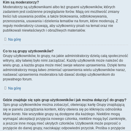
Kim są moderatorzy?
Moderatorzy są użytkownikami albo też grupami użytkowników, których
zadaniem jest codzienne przeglądanie forów. Mają oni możliwość zmiany
treści lub usuwania postów, a także blokowania, odblokowywania,
przenoszenia, usuwania i dzielenia tematów na forum, które moderują. Z
reguły moderatorzy czuwają, aby użytkownicy pisali na temat oraz nie
publikowali niewłaściwych i obraźliwych materiałów.
Na górę
Co to są grupy użytkowników?
Grupy użytkowników, to grupy, na jakie administratorzy dzielą całą społeczność
witryny, aby łatwiej było nimi zarządzać. Każdy użytkownik może należeć do
wielu grup, a każda grupa może mieć swoje własne uprawnienia. Dzięki temu
administratorzy mogą łatwo zmieniać uprawnienia wielu użytkowników naraz,
nadawać uprawnienia moderatora lub dawać dostęp użytkownikom do
prywatnego forum.
Na górę
Gdzie znajduje się spis grup użytkowników i jak można dołączyć do grupy?
Spis grup użytkowników można zobaczyć, otwierając kartę
Grupy
znajdującą
się w panelu zarządzania kontem, który otwiera się po kliknięciu odnośnika
Moje konto
. Nie wszystkie grupy są dostępne dla każdego. Niektóre mogą
wymagać akceptacji przyjęcia nowego członka, niektóre mogą być zamknięte,
a jeszcze inne mogą mieć ukrytych członków. Użytkownik może poprosić o
przyjęcie do danej grupy, naciskając odpowiedni przycisk. Prośba o przyjęcie