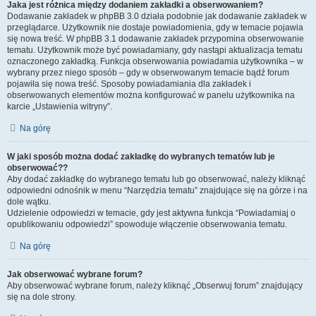
Jaka jest różnica między dodaniem zakładki a obserwowaniem?
Dodawanie zakładek w phpBB 3.0 działa podobnie jak dodawanie zakładek w
przeglądarce. Użytkownik nie dostaje powiadomienia, gdy w temacie pojawia
się nowa treść. W phpBB 3.1 dodawanie zakładek przypomina obserwowanie
tematu. Użytkownik może być powiadamiany, gdy nastąpi aktualizacja tematu
oznaczonego zakładką. Funkcja obserwowania powiadamia użytkownika – w
wybrany przez niego sposób – gdy w obserwowanym temacie bądź forum
pojawiła się nowa treść. Sposoby powiadamiania dla zakładek i
obserwowanych elementów można konfigurować w panelu użytkownika na
karcie „Ustawienia witryny”.
Na górę
W jaki sposób można dodać zakładkę do wybranych tematów lub je
obserwować??
Aby dodać zakładkę do wybranego tematu lub go obserwować, należy kliknąć
odpowiedni odnośnik w menu “Narzędzia tematu” znajdujące się na górze i na
dole wątku.
Udzielenie odpowiedzi w temacie, gdy jest aktywna funkcja “Powiadamiaj o
opublikowaniu odpowiedzi” spowoduje włączenie obserwowania tematu.
Na górę
Jak obserwować wybrane forum?
Aby obserwować wybrane forum, należy kliknąć „Obserwuj forum” znajdujący
się na dole strony.