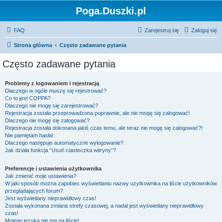
Poga.Duszki.pl
FAQ
Zarejestruj się
Zaloguj się
Strona główna
Często zadawane pytania
Często zadawane pytania
Problemy z logowaniem i rejestracją
Dlaczego w ogóle muszę się rejestrować?
Co to jest COPPA?
Dlaczego nie mogę się zarejestrować?
Rejestracja została przeprowadzona poprawnie, ale nie mogę się zalogować!
Dlaczego nie mogę się zalogować?
Rejestracja została dokonana jakiś czas temu, ale teraz nie mogę się zalogować?!
Nie pamiętam hasła!
Dlaczego następuje automatyczne wylogowanie?
Jak działa funkcja “Usuń ciasteczka witryny”?
Preferencje i ustawienia użytkownika
Jak zmienić moje ustawienia?
W jaki sposób można zapobiec wyświetlaniu nazwy użytkownika na liście użytkowników
przeglądających forum?
Jest wyświetlany nieprawidłowy czas!
Została wykonana zmiana strefy czasowej, a nadal jest wyświetlany nieprawidłowy
czas!
Mojego języka nie ma na liście!