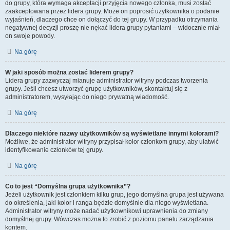
do grupy, która wymaga akceptacji przyjęcia nowego członka, musi zostać
zaakceptowana przez lidera grupy. Może on poprosić użytkownika o podanie
wyjaśnień, dlaczego chce on dołączyć do tej grupy. W przypadku otrzymania
negatywnej decyzji proszę nie nękać lidera grupy pytaniami – widocznie miał
on swoje powody.
Na górę
W jaki sposób można zostać liderem grupy?
Lidera grupy zazwyczaj mianuje administrator witryny podczas tworzenia
grupy. Jeśli chcesz utworzyć grupę użytkowników, skontaktuj się z
administratorem, wysyłając do niego prywatną wiadomość.
Na górę
Dlaczego niektóre nazwy użytkowników są wyświetlane innymi kolorami?
Możliwe, że administrator witryny przypisał kolor członkom grupy, aby ułatwić
identyfikowanie członków tej grupy.
Na górę
Co to jest “Domyślna grupa użytkownika”?
Jeżeli użytkownik jest członkiem kilku grup, jego domyślna grupa jest używana
do określenia, jaki kolor i ranga będzie domyślnie dla niego wyświetlana.
Administrator witryny może nadać użytkownikowi uprawnienia do zmiany
domyślnej grupy. Wówczas można to zrobić z poziomu panelu zarządzania
kontem.