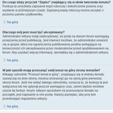
Do czego służy przycisk “Zapisz” znajdujący się w oknie tworzenia tematu?
Funkcja ta umożliwia zapisanie kopii roboczej i dokończenie pisania oraz
wysłanie w późniejszym czasie. Zapisaną kopię roboczą można wczytać z
poziomu panelu użytkownika.
Na górę
Dlaczego mój post musi być akceptowany?
Administrator witryny mógł zadecydować, że posty na danym forum wymagają
przejrzenia przed publikacją. Jest również możliwe, że administrator umieścił
cię w grupie, która ma ograniczenia publikowania postów polegające na
konieczności ich akceptowania przez moderatorów przed opublikowaniem na
forum. Aby uzyskać więcej informacji, skontaktuj się z administratorem witryny.
Na górę
W jaki sposób mogę przesunąć swój temat na górę strony tematów?
Klikając odnośnik “Przesuń temat w górę”, znajdujący się w widoku tematu
zazwyczaj na dole strony, możesz przesunąć go na samą górę pierwszej
strony forum. Jeśli nie widać takiego odnośnika, oznacza to, że funkcja ta jest
wyłączona lub nie upłynął jeszcze wymagany czas, zanim będzie możliwe
użycie tej funkcji. Innym, łatwym sposobem na przesunięcie tematu na
początek, jest napisanie w nim posta. Należy pamiętać, aby przy tym
przestrzegać regulaminu witryny.
Na górę