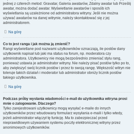
jednej z czterech metod: Gravatar, Galeria awatarów, Zdalny awatar lub Prześlij
awatar, można dodać awatar. Wyświetlanie awatarów i sposób ich
wyświetlania są uzależnione od administratora witryny. Jeśli nie można
używać awatarów na danej witrynie, należy skontaktować się z jej
administratorem.
Na górę
Co to jest ranga i jak można ją zmienić?
Rangi wyświetlane pod nazwami użytkowników oznaczają, ile postów dany
użytkownik napisał lub jaki ma status na forum, np. moderatora czy
administratora. Użytkownicy nie mogą bezpośrednio zmieniać stylu rang,
ponieważ ustawia je administrator witryny. Nie należy pisać postów tylko po to,
aby zwiększyć swój licznik postów i przez to swoją rangę. Większość witryn nie
toleruje takich działań i moderator lub administrator obniży licznik postów
takiego użytkownika.
Na górę
Podczas próby wysłania wiadomości e-mail do użytkownika witryna prosi
mnie o zalogowanie. Dlaczego?
Tylko zarejestrowani użytkownicy mogą wysyłać e-maile do innych
użytkowników przez wbudowany formularz wysyłania e-maili i tylko wtedy,
jeżeli administrator włączył tę funkcję. Ma to zabezpieczać przed
nieprawidłowym używaniem systemu poczty elektronicznej witryny przez
anonimowych użytkowników.