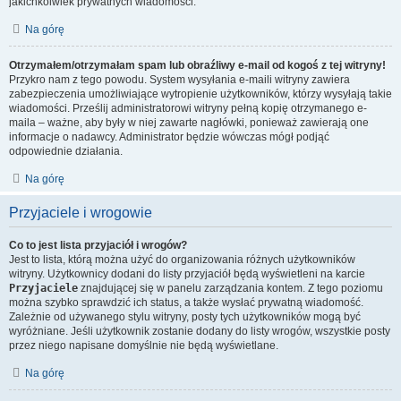
jakichkolwiek prywatnych wiadomości.
Na górę
Otrzymałem/otrzymałam spam lub obraźliwy e-mail od kogoś z tej witryny!
Przykro nam z tego powodu. System wysyłania e-maili witryny zawiera
zabezpieczenia umożliwiające wytropienie użytkowników, którzy wysyłają takie
wiadomości. Prześlij administratorowi witryny pełną kopię otrzymanego e-
maila – ważne, aby były w niej zawarte nagłówki, ponieważ zawierają one
informacje o nadawcy. Administrator będzie wówczas mógł podjąć
odpowiednie działania.
Na górę
Przyjaciele i wrogowie
Co to jest lista przyjaciół i wrogów?
Jest to lista, którą można użyć do organizowania różnych użytkowników
witryny. Użytkownicy dodani do listy przyjaciół będą wyświetleni na karcie
Przyjaciele
znajdującej się w panelu zarządzania kontem. Z tego poziomu
można szybko sprawdzić ich status, a także wysłać prywatną wiadomość.
Zależnie od używanego stylu witryny, posty tych użytkowników mogą być
wyróżniane. Jeśli użytkownik zostanie dodany do listy wrogów, wszystkie posty
przez niego napisane domyślnie nie będą wyświetlane.
Na górę