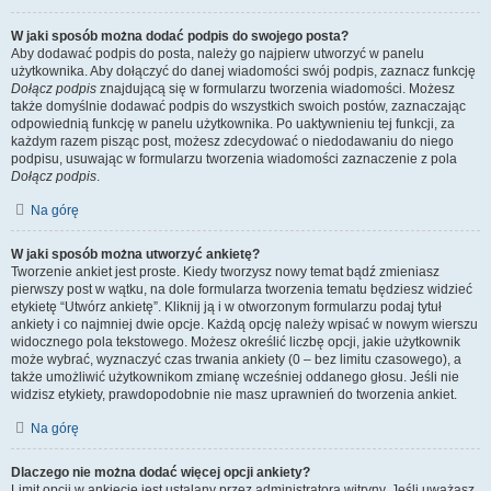
W jaki sposób można dodać podpis do swojego posta?
Aby dodawać podpis do posta, należy go najpierw utworzyć w panelu
użytkownika. Aby dołączyć do danej wiadomości swój podpis, zaznacz funkcję
Dołącz podpis
znajdującą się w formularzu tworzenia wiadomości. Możesz
także domyślnie dodawać podpis do wszystkich swoich postów, zaznaczając
odpowiednią funkcję w panelu użytkownika. Po uaktywnieniu tej funkcji, za
każdym razem pisząc post, możesz zdecydować o niedodawaniu do niego
podpisu, usuwając w formularzu tworzenia wiadomości zaznaczenie z pola
Dołącz podpis
.
Na górę
W jaki sposób można utworzyć ankietę?
Tworzenie ankiet jest proste. Kiedy tworzysz nowy temat bądź zmieniasz
pierwszy post w wątku, na dole formularza tworzenia tematu będziesz widzieć
etykietę “Utwórz ankietę”. Kliknij ją i w otworzonym formularzu podaj tytuł
ankiety i co najmniej dwie opcje. Każdą opcję należy wpisać w nowym wierszu
widocznego pola tekstowego. Możesz określić liczbę opcji, jakie użytkownik
może wybrać, wyznaczyć czas trwania ankiety (0 – bez limitu czasowego), a
także umożliwić użytkownikom zmianę wcześniej oddanego głosu. Jeśli nie
widzisz etykiety, prawdopodobnie nie masz uprawnień do tworzenia ankiet.
Na górę
Dlaczego nie można dodać więcej opcji ankiety?
Limit opcji w ankiecie jest ustalany przez administratora witryny. Jeśli uważasz,