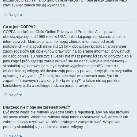
możliwość przypisania do grup użytkowników itp. Rejestracja zajmuje tylko
chwilę, więc zaleca się jej wykonanie.
Na górę
Co to jest COPPA?
COPPA, to skrót od Child Online Privacy and Protection Act – prawa
obowiązującego od 1998 roku w USA, nakładającego na właścicieli stron
internetowych, które potencjalnie mogą zbierać informacje od osób
małoletnich – mających mniej niż 13 lat – obowiązek posiadania pisemnej
zgody rodziców lub opiekunów prawnych na zbieranie informacji prywatnych
od osób poniżej 13 roku życia. Jeżeli nie masz pewności czy to dotyczy ciebie
jako kogoś próbującego zarejestrować się na danej witrynie internetowej –
skontaktuj się z prawnikiem, by uzyskać wyjaśnienie. phpBB Limited i
właściciele tej witryny nie dostarczają pomocy prawnej z wyjątkiem przypadku
opisanego w pytaniu „Z kim się kontaktować w sprawach nadużyć lub
zagadnień prawnych związanych z tą witryną?”, a także nie są punktem
kontaktowym dla wszelkiego rodzaju porad prawnych.
Na górę
Dlaczego nie mogę się zarejestrować?
Być może właściciel witryny wyłączył funkcję rejestracji, aby nie rejestrowały
się nowe osoby. Właściciel witryny mógł także zablokować twój adres IP lub
zabronił nazwy użytkownika, którą próbujesz zarejestrować. W sprawie
pomocy skontaktuj się z administratorem witryny.
Na górę