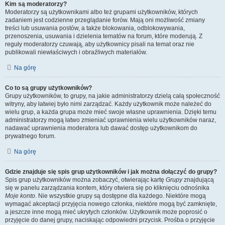
Kim są moderatorzy?
Moderatorzy są użytkownikami albo też grupami użytkowników, których
zadaniem jest codzienne przeglądanie forów. Mają oni możliwość zmiany
treści lub usuwania postów, a także blokowania, odblokowywania,
przenoszenia, usuwania i dzielenia tematów na forum, które moderują. Z
reguły moderatorzy czuwają, aby użytkownicy pisali na temat oraz nie
publikowali niewłaściwych i obraźliwych materiałów.
Na górę
Co to są grupy użytkowników?
Grupy użytkowników, to grupy, na jakie administratorzy dzielą całą społeczność
witryny, aby łatwiej było nimi zarządzać. Każdy użytkownik może należeć do
wielu grup, a każda grupa może mieć swoje własne uprawnienia. Dzięki temu
administratorzy mogą łatwo zmieniać uprawnienia wielu użytkowników naraz,
nadawać uprawnienia moderatora lub dawać dostęp użytkownikom do
prywatnego forum.
Na górę
Gdzie znajduje się spis grup użytkowników i jak można dołączyć do grupy?
Spis grup użytkowników można zobaczyć, otwierając kartę
Grupy
znajdującą
się w panelu zarządzania kontem, który otwiera się po kliknięciu odnośnika
Moje konto
. Nie wszystkie grupy są dostępne dla każdego. Niektóre mogą
wymagać akceptacji przyjęcia nowego członka, niektóre mogą być zamknięte,
a jeszcze inne mogą mieć ukrytych członków. Użytkownik może poprosić o
przyjęcie do danej grupy, naciskając odpowiedni przycisk. Prośba o przyjęcie