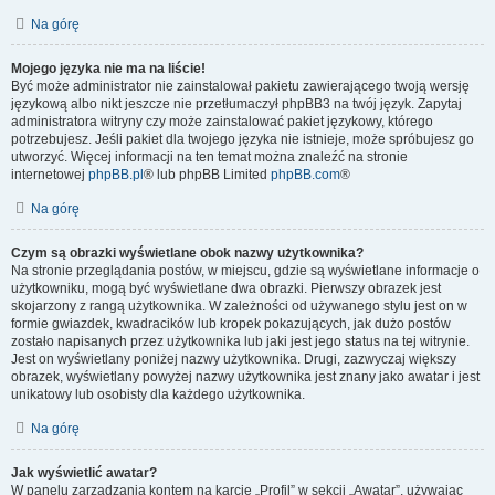
Na górę
Mojego języka nie ma na liście!
Być może administrator nie zainstalował pakietu zawierającego twoją wersję
językową albo nikt jeszcze nie przetłumaczył phpBB3 na twój język. Zapytaj
administratora witryny czy może zainstalować pakiet językowy, którego
potrzebujesz. Jeśli pakiet dla twojego języka nie istnieje, może spróbujesz go
utworzyć. Więcej informacji na ten temat można znaleźć na stronie
internetowej
phpBB.pl
® lub phpBB Limited
phpBB.com
®
Na górę
Czym są obrazki wyświetlane obok nazwy użytkownika?
Na stronie przeglądania postów, w miejscu, gdzie są wyświetlane informacje o
użytkowniku, mogą być wyświetlane dwa obrazki. Pierwszy obrazek jest
skojarzony z rangą użytkownika. W zależności od używanego stylu jest on w
formie gwiazdek, kwadracików lub kropek pokazujących, jak dużo postów
zostało napisanych przez użytkownika lub jaki jest jego status na tej witrynie.
Jest on wyświetlany poniżej nazwy użytkownika. Drugi, zazwyczaj większy
obrazek, wyświetlany powyżej nazwy użytkownika jest znany jako awatar i jest
unikatowy lub osobisty dla każdego użytkownika.
Na górę
Jak wyświetlić awatar?
W panelu zarządzania kontem na karcie „Profil” w sekcji „Awatar”, używając