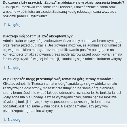
Do czego służy przycisk “Zapisz” znajdujący się w oknie tworzenia tematu?
Funkcja ta umożliwia zapisanie kopii roboczej i dokończenie pisania oraz
wysłanie w późniejszym czasie. Zapisaną kopię roboczą można wczytać z
poziomu panelu użytkownika.
Na górę
Dlaczego mój post musi być akceptowany?
Administrator witryny mógł zadecydować, że posty na danym forum wymagają
przejrzenia przed publikacją. Jest również możliwe, że administrator umieścił
cię w grupie, która ma ograniczenia publikowania postów polegające na
konieczności ich akceptowania przez moderatorów przed opublikowaniem na
forum. Aby uzyskać więcej informacji, skontaktuj się z administratorem witryny.
Na górę
W jaki sposób mogę przesunąć swój temat na górę strony tematów?
Klikając odnośnik “Przesuń temat w górę”, znajdujący się w widoku tematu
zazwyczaj na dole strony, możesz przesunąć go na samą górę pierwszej
strony forum. Jeśli nie widać takiego odnośnika, oznacza to, że funkcja ta jest
wyłączona lub nie upłynął jeszcze wymagany czas, zanim będzie możliwe
użycie tej funkcji. Innym, łatwym sposobem na przesunięcie tematu na
początek, jest napisanie w nim posta. Należy pamiętać, aby przy tym
przestrzegać regulaminu witryny.
Na górę