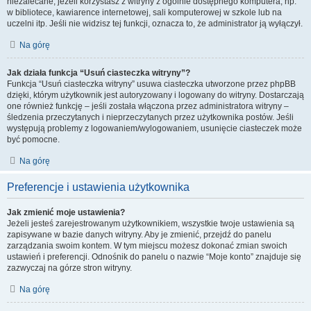
niezalecane, jeżeli korzystasz z witryny z ogólnie dostępnego komputera, np.
w bibliotece, kawiarence internetowej, sali komputerowej w szkole lub na
uczelni itp. Jeśli nie widzisz tej funkcji, oznacza to, że administrator ją wyłączył.
Na górę
Jak działa funkcja “Usuń ciasteczka witryny”?
Funkcja “Usuń ciasteczka witryny” usuwa ciasteczka utworzone przez phpBB
dzięki, którym użytkownik jest autoryzowany i logowany do witryny. Dostarczają
one również funkcję – jeśli została włączona przez administratora witryny –
śledzenia przeczytanych i nieprzeczytanych przez użytkownika postów. Jeśli
występują problemy z logowaniem/wylogowaniem, usunięcie ciasteczek może
być pomocne.
Na górę
Preferencje i ustawienia użytkownika
Jak zmienić moje ustawienia?
Jeżeli jesteś zarejestrowanym użytkownikiem, wszystkie twoje ustawienia są
zapisywane w bazie danych witryny. Aby je zmienić, przejdź do panelu
zarządzania swoim kontem. W tym miejscu możesz dokonać zmian swoich
ustawień i preferencji. Odnośnik do panelu o nazwie “Moje konto” znajduje się
zazwyczaj na górze stron witryny.
Na górę