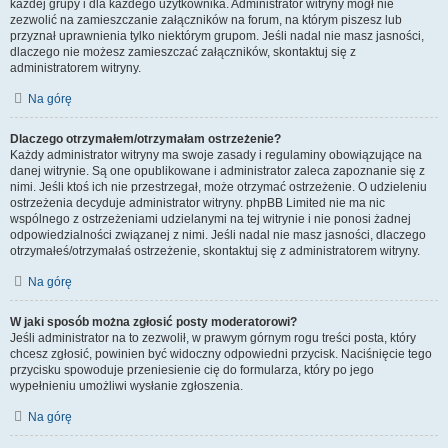
każdej grupy i dla każdego użytkownika. Administrator witryny mógł nie
zezwolić na zamieszczanie załączników na forum, na którym piszesz lub
przyznał uprawnienia tylko niektórym grupom. Jeśli nadal nie masz jasności,
dlaczego nie możesz zamieszczać załączników, skontaktuj się z
administratorem witryny.
Na górę
Dlaczego otrzymałem/otrzymałam ostrzeżenie?
Każdy administrator witryny ma swoje zasady i regulaminy obowiązujące na
danej witrynie. Są one opublikowane i administrator zaleca zapoznanie się z
nimi. Jeśli ktoś ich nie przestrzegał, może otrzymać ostrzeżenie. O udzieleniu
ostrzeżenia decyduje administrator witryny. phpBB Limited nie ma nic
wspólnego z ostrzeżeniami udzielanymi na tej witrynie i nie ponosi żadnej
odpowiedzialności związanej z nimi. Jeśli nadal nie masz jasności, dlaczego
otrzymałeś/otrzymałaś ostrzeżenie, skontaktuj się z administratorem witryny.
Na górę
W jaki sposób można zgłosić posty moderatorowi?
Jeśli administrator na to zezwolił, w prawym górnym rogu treści posta, który
chcesz zgłosić, powinien być widoczny odpowiedni przycisk. Naciśnięcie tego
przycisku spowoduje przeniesienie cię do formularza, który po jego
wypełnieniu umożliwi wysłanie zgłoszenia.
Na górę