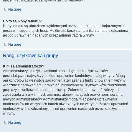
może mieć możliwość zamykania swoich tematów.
Na górę
Co to są ikony tematu?
Ikony tematu są obrazkami wybieranymi przez autora tematu skojarzonymi z
postami – sugerują ich treść. Możliwość korzystania z ikon tematu uzależniona
jest od uprawnień nadanych przez administratora witryny.
Na górę
Rangi użytkownika i grupy
Kim są administratorzy?
Administratorzy są użytkownikami albo też grupami użytkowników
posiadającymi najwyższy poziom uprawnień kontrolnych całej witryny. Mogą
oni kontrolować wszystkie zagadnienia związane z funkcjonowaniem witryny
włącznie z nadawaniem uprawnień, blokowaniem użytkowników, tworzeniem
grup użytkowników lub moderatorów itp. Zakres ich uprawnień zależy od
założyciela witryny i innych administratorów mających prawo nominowania
nowych administratorów. Administratorzy mogą mieć pełne uprawnienia
moderatorów na wszystkich forach utworzonych na witrynie. Zakres uprawnień
moderacyjnych uzależniony jest od uprawnień nadanych przez założyciela
witryny.
Na górę