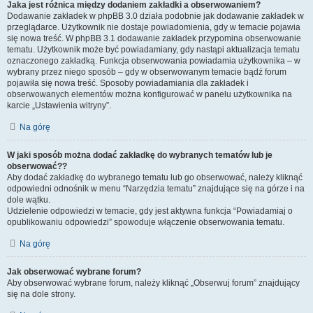
Jaka jest różnica między dodaniem zakładki a obserwowaniem?
Dodawanie zakładek w phpBB 3.0 działa podobnie jak dodawanie zakładek w
przeglądarce. Użytkownik nie dostaje powiadomienia, gdy w temacie pojawia
się nowa treść. W phpBB 3.1 dodawanie zakładek przypomina obserwowanie
tematu. Użytkownik może być powiadamiany, gdy nastąpi aktualizacja tematu
oznaczonego zakładką. Funkcja obserwowania powiadamia użytkownika – w
wybrany przez niego sposób – gdy w obserwowanym temacie bądź forum
pojawiła się nowa treść. Sposoby powiadamiania dla zakładek i
obserwowanych elementów można konfigurować w panelu użytkownika na
karcie „Ustawienia witryny”.
Na górę
W jaki sposób można dodać zakładkę do wybranych tematów lub je
obserwować??
Aby dodać zakładkę do wybranego tematu lub go obserwować, należy kliknąć
odpowiedni odnośnik w menu “Narzędzia tematu” znajdujące się na górze i na
dole wątku.
Udzielenie odpowiedzi w temacie, gdy jest aktywna funkcja “Powiadamiaj o
opublikowaniu odpowiedzi” spowoduje włączenie obserwowania tematu.
Na górę
Jak obserwować wybrane forum?
Aby obserwować wybrane forum, należy kliknąć „Obserwuj forum” znajdujący
się na dole strony.