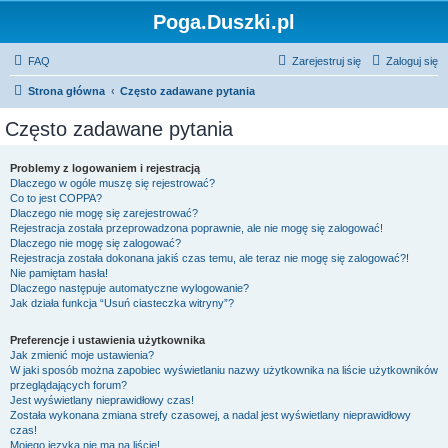
Poga.Duszki.pl
FAQ
Zarejestruj się
Zaloguj się
Strona główna
Często zadawane pytania
Często zadawane pytania
Problemy z logowaniem i rejestracją
Dlaczego w ogóle muszę się rejestrować?
Co to jest COPPA?
Dlaczego nie mogę się zarejestrować?
Rejestracja została przeprowadzona poprawnie, ale nie mogę się zalogować!
Dlaczego nie mogę się zalogować?
Rejestracja została dokonana jakiś czas temu, ale teraz nie mogę się zalogować?!
Nie pamiętam hasła!
Dlaczego następuje automatyczne wylogowanie?
Jak działa funkcja “Usuń ciasteczka witryny”?
Preferencje i ustawienia użytkownika
Jak zmienić moje ustawienia?
W jaki sposób można zapobiec wyświetlaniu nazwy użytkownika na liście użytkowników
przeglądających forum?
Jest wyświetlany nieprawidłowy czas!
Została wykonana zmiana strefy czasowej, a nadal jest wyświetlany nieprawidłowy
czas!
Mojego języka nie ma na liście!