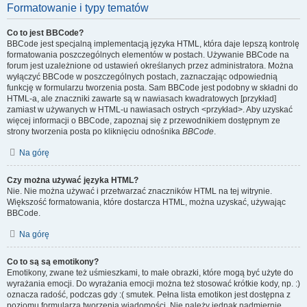
Formatowanie i typy tematów
Co to jest BBCode?
BBCode jest specjalną implementacją języka HTML, która daje lepszą kontrolę
formatowania poszczególnych elementów w postach. Używanie BBCode na
forum jest uzależnione od ustawień określanych przez administratora. Można
wyłączyć BBCode w poszczególnych postach, zaznaczając odpowiednią
funkcję w formularzu tworzenia posta. Sam BBCode jest podobny w składni do
HTML-a, ale znaczniki zawarte są w nawiasach kwadratowych [przykład]
zamiast w używanych w HTML-u nawiasach ostrych <przykład>. Aby uzyskać
więcej informacji o BBCode, zapoznaj się z przewodnikiem dostępnym ze
strony tworzenia posta po kliknięciu odnośnika
BBCode
.
Na górę
Czy można używać języka HTML?
Nie. Nie można używać i przetwarzać znaczników HTML na tej witrynie.
Większość formatowania, które dostarcza HTML, można uzyskać, używając
BBCode.
Na górę
Co to są są emotikony?
Emotikony, zwane też uśmieszkami, to małe obrazki, które mogą być użyte do
wyrażania emocji. Do wyrażania emocji można też stosować krótkie kody, np. :)
oznacza radość, podczas gdy :( smutek. Pełna lista emotikon jest dostępna z
poziomu formularza tworzenia wiadomości. Nie należy jednak nadmiernie