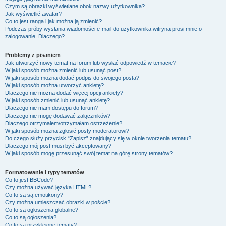
Czym są obrazki wyświetlane obok nazwy użytkownika?
Jak wyświetlić awatar?
Co to jest ranga i jak można ją zmienić?
Podczas próby wysłania wiadomości e-mail do użytkownika witryna prosi mnie o
zalogowanie. Dlaczego?
Problemy z pisaniem
Jak utworzyć nowy temat na forum lub wysłać odpowiedź w temacie?
W jaki sposób można zmienić lub usunąć post?
W jaki sposób można dodać podpis do swojego posta?
W jaki sposób można utworzyć ankietę?
Dlaczego nie można dodać więcej opcji ankiety?
W jaki sposób zmienić lub usunąć ankietę?
Dlaczego nie mam dostępu do forum?
Dlaczego nie mogę dodawać załączników?
Dlaczego otrzymałem/otrzymałam ostrzeżenie?
W jaki sposób można zgłosić posty moderatorowi?
Do czego służy przycisk “Zapisz” znajdujący się w oknie tworzenia tematu?
Dlaczego mój post musi być akceptowany?
W jaki sposób mogę przesunąć swój temat na górę strony tematów?
Formatowanie i typy tematów
Co to jest BBCode?
Czy można używać języka HTML?
Co to są są emotikony?
Czy można umieszczać obrazki w poście?
Co to są ogłoszenia globalne?
Co to są ogłoszenia?
Co to są przyklejone tematy?