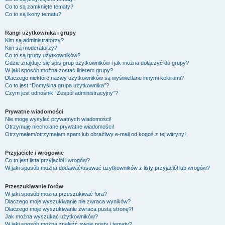
Co to są zamknięte tematy?
Co to są ikony tematu?
Rangi użytkownika i grupy
Kim są administratorzy?
Kim są moderatorzy?
Co to są grupy użytkowników?
Gdzie znajduje się spis grup użytkowników i jak można dołączyć do grupy?
W jaki sposób można zostać liderem grupy?
Dlaczego niektóre nazwy użytkowników są wyświetlane innymi kolorami?
Co to jest “Domyślna grupa użytkownika”?
Czym jest odnośnik “Zespół administracyjny”?
Prywatne wiadomości
Nie mogę wysyłać prywatnych wiadomości!
Otrzymuję niechciane prywatne wiadomości!
Otrzymałem/otrzymałam spam lub obraźliwy e-mail od kogoś z tej witryny!
Przyjaciele i wrogowie
Co to jest lista przyjaciół i wrogów?
W jaki sposób można dodawać/usuwać użytkowników z listy przyjaciół lub wrogów?
Przeszukiwanie forów
W jaki sposób można przeszukiwać fora?
Dlaczego moje wyszukiwanie nie zwraca wyników?
Dlaczego moje wyszukiwanie zwraca pustą stronę?!
Jak można wyszukać użytkowników?
W jaki sposób można znaleźć swoje posty i tematy?