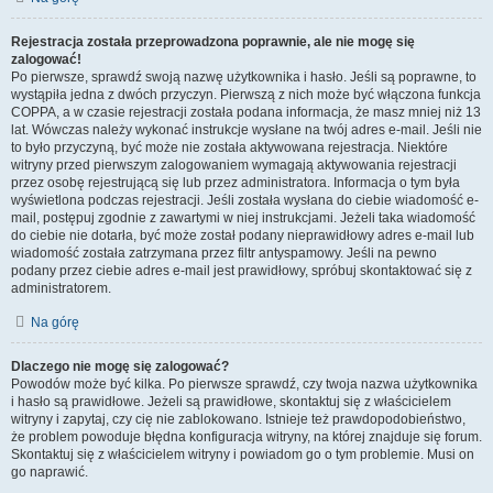
Rejestracja została przeprowadzona poprawnie, ale nie mogę się
zalogować!
Po pierwsze, sprawdź swoją nazwę użytkownika i hasło. Jeśli są poprawne, to
wystąpiła jedna z dwóch przyczyn. Pierwszą z nich może być włączona funkcja
COPPA, a w czasie rejestracji została podana informacja, że masz mniej niż 13
lat. Wówczas należy wykonać instrukcje wysłane na twój adres e-mail. Jeśli nie
to było przyczyną, być może nie została aktywowana rejestracja. Niektóre
witryny przed pierwszym zalogowaniem wymagają aktywowania rejestracji
przez osobę rejestrującą się lub przez administratora. Informacja o tym była
wyświetlona podczas rejestracji. Jeśli została wysłana do ciebie wiadomość e-
mail, postępuj zgodnie z zawartymi w niej instrukcjami. Jeżeli taka wiadomość
do ciebie nie dotarła, być może został podany nieprawidłowy adres e-mail lub
wiadomość została zatrzymana przez filtr antyspamowy. Jeśli na pewno
podany przez ciebie adres e-mail jest prawidłowy, spróbuj skontaktować się z
administratorem.
Na górę
Dlaczego nie mogę się zalogować?
Powodów może być kilka. Po pierwsze sprawdź, czy twoja nazwa użytkownika
i hasło są prawidłowe. Jeżeli są prawidłowe, skontaktuj się z właścicielem
witryny i zapytaj, czy cię nie zablokowano. Istnieje też prawdopodobieństwo,
że problem powoduje błędna konfiguracja witryny, na której znajduje się forum.
Skontaktuj się z właścicielem witryny i powiadom go o tym problemie. Musi on
go naprawić.