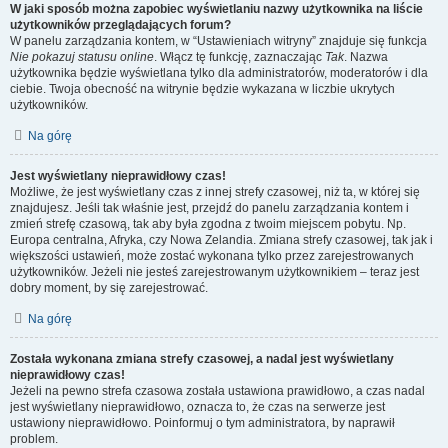
W jaki sposób można zapobiec wyświetlaniu nazwy użytkownika na liście
użytkowników przeglądających forum?
W panelu zarządzania kontem, w “Ustawieniach witryny” znajduje się funkcja
Nie pokazuj statusu online
. Włącz tę funkcję, zaznaczając
Tak
. Nazwa
użytkownika będzie wyświetlana tylko dla administratorów, moderatorów i dla
ciebie. Twoja obecność na witrynie będzie wykazana w liczbie ukrytych
użytkowników.
Na górę
Jest wyświetlany nieprawidłowy czas!
Możliwe, że jest wyświetlany czas z innej strefy czasowej, niż ta, w której się
znajdujesz. Jeśli tak właśnie jest, przejdź do panelu zarządzania kontem i
zmień strefę czasową, tak aby była zgodna z twoim miejscem pobytu. Np.
Europa centralna, Afryka, czy Nowa Zelandia. Zmiana strefy czasowej, tak jak i
większości ustawień, może zostać wykonana tylko przez zarejestrowanych
użytkowników. Jeżeli nie jesteś zarejestrowanym użytkownikiem – teraz jest
dobry moment, by się zarejestrować.
Na górę
Została wykonana zmiana strefy czasowej, a nadal jest wyświetlany
nieprawidłowy czas!
Jeżeli na pewno strefa czasowa została ustawiona prawidłowo, a czas nadal
jest wyświetlany nieprawidłowo, oznacza to, że czas na serwerze jest
ustawiony nieprawidłowo. Poinformuj o tym administratora, by naprawił
problem.