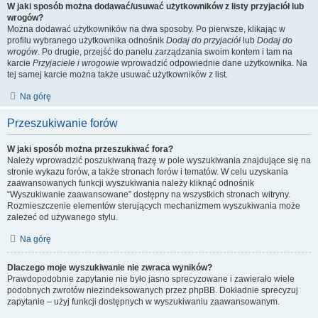
W jaki sposób można dodawać/usuwać użytkowników z listy przyjaciół lub
wrogów?
Można dodawać użytkowników na dwa sposoby. Po pierwsze, klikając w
profilu wybranego użytkownika odnośnik
Dodaj do przyjaciół
lub
Dodaj do
wrogów
. Po drugie, przejść do panelu zarządzania swoim kontem i tam na
karcie
Przyjaciele i wrogowie
wprowadzić odpowiednie dane użytkownika. Na
tej samej karcie można także usuwać użytkowników z list.
Na górę
Przeszukiwanie forów
W jaki sposób można przeszukiwać fora?
Należy wprowadzić poszukiwaną frazę w pole wyszukiwania znajdujące się na
stronie wykazu forów, a także stronach forów i tematów. W celu uzyskania
zaawansowanych funkcji wyszukiwania należy kliknąć odnośnik
“Wyszukiwanie zaawansowane” dostępny na wszystkich stronach witryny.
Rozmieszczenie elementów sterujących mechanizmem wyszukiwania może
zależeć od używanego stylu.
Na górę
Dlaczego moje wyszukiwanie nie zwraca wyników?
Prawdopodobnie zapytanie nie było jasno sprecyzowane i zawierało wiele
podobnych zwrotów niezindeksowanych przez phpBB. Dokładnie sprecyzuj
zapytanie – użyj funkcji dostępnych w wyszukiwaniu zaawansowanym.