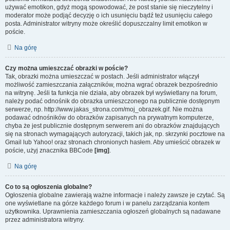
używać emotikon, gdyż mogą spowodować, że post stanie się nieczytelny i
moderator może podjąć decyzję o ich usunięciu bądź też usunięciu całego
posta. Administrator witryny może określić dopuszczalny limit emotikon w
poście.
Na górę
Czy można umieszczać obrazki w poście?
Tak, obrazki można umieszczać w postach. Jeśli administrator włączył
możliwość zamieszczania załączników, można wgrać obrazek bezpośrednio
na witrynę. Jeśli ta funkcja nie działa, aby obrazek był wyświetlany na forum,
należy podać odnośnik do obrazka umieszczonego na publicznie dostępnym
serwerze, np. http://www.jakas_strona.com/moj_obrazek.gif. Nie można
podawać odnośników do obrazków zapisanych na prywatnym komputerze,
chyba że jest publicznie dostępnym serwerem ani do obrazków znajdujących
się na stronach wymagających autoryzacji, takich jak, np. skrzynki pocztowe na
Gmail lub Yahoo! oraz stronach chronionych hasłem. Aby umieścić obrazek w
poście, użyj znacznika BBCode
[img]
.
Na górę
Co to są ogłoszenia globalne?
Ogłoszenia globalne zawierają ważne informacje i należy zawsze je czytać. Są
one wyświetlane na górze każdego forum i w panelu zarządzania kontem
użytkownika. Uprawnienia zamieszczania ogłoszeń globalnych są nadawane
przez administratora witryny.