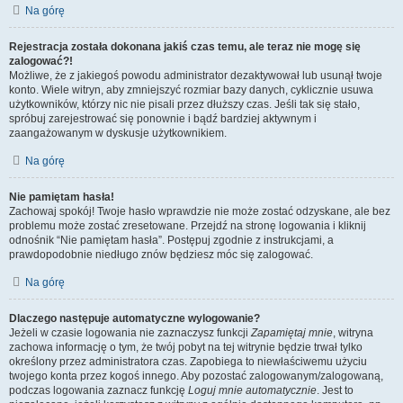
Na górę
Rejestracja została dokonana jakiś czas temu, ale teraz nie mogę się
zalogować?!
Możliwe, że z jakiegoś powodu administrator dezaktywował lub usunął twoje
konto. Wiele witryn, aby zmniejszyć rozmiar bazy danych, cyklicznie usuwa
użytkowników, którzy nic nie pisali przez dłuższy czas. Jeśli tak się stało,
spróbuj zarejestrować się ponownie i bądź bardziej aktywnym i
zaangażowanym w dyskusje użytkownikiem.
Na górę
Nie pamiętam hasła!
Zachowaj spokój! Twoje hasło wprawdzie nie może zostać odzyskane, ale bez
problemu może zostać zresetowane. Przejdź na stronę logowania i kliknij
odnośnik “Nie pamiętam hasła”. Postępuj zgodnie z instrukcjami, a
prawdopodobnie niedługo znów będziesz móc się zalogować.
Na górę
Dlaczego następuje automatyczne wylogowanie?
Jeżeli w czasie logowania nie zaznaczysz funkcji
Zapamiętaj mnie
, witryna
zachowa informację o tym, że twój pobyt na tej witrynie będzie trwał tylko
określony przez administratora czas. Zapobiega to niewłaściwemu użyciu
twojego konta przez kogoś innego. Aby pozostać zalogowanym/zalogowaną,
podczas logowania zaznacz funkcję
Loguj mnie automatycznie
. Jest to