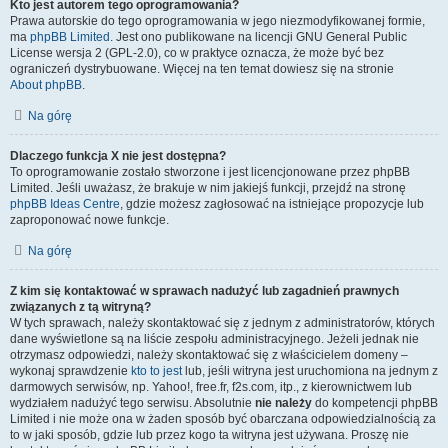
Kto jest autorem tego oprogramowania?
Prawa autorskie do tego oprogramowania w jego niezmodyfikowanej formie,
ma
phpBB Limited
. Jest ono publikowane na licencji GNU General Public
License wersja 2 (GPL-2.0), co w praktyce oznacza, że może być bez
ograniczeń dystrybuowane. Więcej na ten temat dowiesz się na stronie
About phpBB
.
Na górę
Dlaczego funkcja X nie jest dostępna?
To oprogramowanie zostało stworzone i jest licencjonowane przez phpBB
Limited. Jeśli uważasz, że brakuje w nim jakiejś funkcji, przejdź na stronę
phpBB Ideas Centre
, gdzie możesz zagłosować na istniejące propozycje lub
zaproponować nowe funkcje.
Na górę
Z kim się kontaktować w sprawach nadużyć lub zagadnień prawnych
związanych z tą witryną?
W tych sprawach, należy skontaktować się z jednym z administratorów, których
dane wyświetlone są na liście zespołu administracyjnego. Jeżeli jednak nie
otrzymasz odpowiedzi, należy skontaktować się z właścicielem domeny –
wykonaj sprawdzenie
kto to jest
lub, jeśli witryna jest uruchomiona na jednym z
darmowych serwisów, np. Yahoo!, free.fr, f2s.com, itp., z kierownictwem lub
wydziałem nadużyć tego serwisu. Absolutnie
nie należy
do kompetencji phpBB
Limited i nie może ona w żaden sposób być obarczana odpowiedzialnością za
to w jaki sposób, gdzie lub przez kogo ta witryna jest używana. Proszę nie