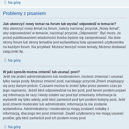
Na górę
Problemy z pisaniem
Jak utworzyć nowy temat na forum lub wysłać odpowiedź w temacie?
Aby utworzyć nowy temat na forum, należy nacisnąć przycisk „Nowy temat”,
aby odpowiedzieć w temacie, nacisnąć przycisk „Odpowiedz”. Być może, że
przed publikowaniem wiadomości trzeba będzie się zarejestrować. Na dole
strony forum lub strony tematów jest wyświetlana lista uprawnień użytkownika
na każdym forum. Na przykład: Możesz tworzyć nowe tematy, Możesz dodawać
załączniki itp.
Na górę
W jaki sposób można zmienić lub usunąć post?
Jeśli nie jesteś administratorem lub moderatorem, możesz zmieniać i usuwać
tylko swoje posty. Możesz zmienić post, naciskając przycisk
Zmień
znajdujący
się przy danym poście. Czasami można to zrobić tylko przez pewien czas po
jego napisaniu. Jeżeli ktoś odpowiedział na ten post, pod twoim postem pojawi
się informacja ile razy i kiedy ostatni raz post był zmieniany. Informacja ta
wyświetli się tylko wtedy, jeśli ktoś zamieścił pod tym postem kolejny post. Jeśli
post zmienił moderator lub administrator, informacja ta nie zostanie
wyświetlona. Administratorzy i moderatorzy mogą zostawić notatkę z
informacją, dlaczego ten post zmieniali. Zwykli użytkownicy nie mogą usuwać
postów, gdy ktoś zamieścił pod ich postem nowy post.
Na górę