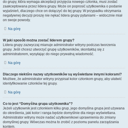
do grupy, która wymaga akceptacji przyjęcia nowego członka, musi zostać
zaakceptowana przez lidera grupy. Może on poprosić użytkownika o podanie
wyjaśnień, dlaczego chce on dołączyć do tej grupy. W przypadku otrzymania
negatywnej decyzji proszę nie nękać lidera grupy pytaniami – widocznie miał
on swoje powody.
Na górę
W jaki sposób można zostać liderem grupy?
Lidera grupy zazwyczaj mianuje administrator witryny podczas tworzenia
grupy. Jeśli chcesz utworzyć grupę użytkowników, skontaktuj się z
administratorem, wysyłając do niego prywatną wiadomość.
Na górę
Dlaczego niektóre nazwy użytkowników są wyświetlane innymi kolorami?
Możliwe, że administrator witryny przypisał kolor członkom grupy, aby ułatwić
identyfikowanie członków tej grupy.
Na górę
Co to jest “Domyślna grupa użytkownika”?
Jeżeli użytkownik jest członkiem kilku grup, jego domyślna grupa jest używana
do określenia, jaki kolor i ranga będzie domyślnie dla niego wyświetlana.
Administrator witryny może nadać użytkownikowi uprawnienia do zmiany
domyślnej grupy. Wówczas można to zrobić z poziomu panelu zarządzania
kontem.