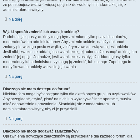
że potrzebujesz wstawić więcej opcji niż dozwolony limit, skontaktuj się z
administratorem witryny.
Na górę
W jaki sposób zmienić lub usunąć ankietę?
Podobnie, jak posty, ankiety mogą być zmieniane tylko przez ich autorów,
moderatorów lub administratorów. Aby zmienić ankietę, należy dokonać
zmiany pierwszego posta w wątku, z którym zawsze związana jest ankieta.
Jeśli nikt jeszcze nie oddał głosu w ankiecie, jej autor może usunąć ankietę lub
zmienić jej opcje. Jednakże, jeśli w ankiecie zostały już oddane głosy, tylko
moderatorzy lub administratorzy mogą ją zmienić, lub usunąć. Zapobiega to
modyfikowaniu ankiety w czasie jej trwania.
Na górę
Dlaczego nie mam dostępu do forum?
Niektóre fora mogą być dostępne tylko dla określonych grup lub użytkowników.
Aby przeglądać, czytać, pisać na nich lub wykonywać inne operacje, musisz
mieć odpowiednie uprawnienia. Skontaktuj się z moderatorem lub
administratorem witryny, aby ci je przydzielił.
Na górę
Dlaczego nie mogę dodawać załączników?
Uprawnienia dotyczące załączników są przydzielane dla każdego forum, dla