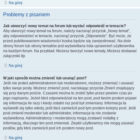
Na górę
Problemy z pisaniem
Jak utworzyć nowy temat na forum lub wysłać odpowiedź w temacie?
Aby utworzyć nowy temat na forum, należy nacisnąć przycisk „Nowy temat”,
aby odpowiedzieć w temacie, nacisnąć przycisk „Odpowiedz”. Być może, że
przed publikowaniem wiadomości trzeba będzie się zarejestrować. Na dole
strony forum lub strony tematów jest wyświetlana lista uprawnień użytkownika
na każdym forum. Na przykład: Możesz tworzyć nowe tematy, Możesz dodawać
załączniki itp.
Na górę
W jaki sposób można zmienić lub usunąć post?
Jeśli nie jesteś administratorem lub moderatorem, możesz zmieniać i usuwać
tylko swoje posty. Możesz zmienić post, naciskając przycisk
Zmień
znajdujący
się przy danym poście. Czasami można to zrobić tylko przez pewien czas po
jego napisaniu. Jeżeli ktoś odpowiedział na ten post, pod twoim postem pojawi
się informacja ile razy i kiedy ostatni raz post był zmieniany. Informacja ta
wyświetli się tylko wtedy, jeśli ktoś zamieścił pod tym postem kolejny post. Jeśli
post zmienił moderator lub administrator, informacja ta nie zostanie
wyświetlona. Administratorzy i moderatorzy mogą zostawić notatkę z
informacją, dlaczego ten post zmieniali. Zwykli użytkownicy nie mogą usuwać
postów, gdy ktoś zamieścił pod ich postem nowy post.
Na górę