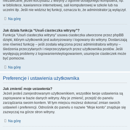
niezalecane, jeżeli korzystasz z witryny z ogólnie dostępnego komputera, np.
w bibliotece, kawiarence internetowej, sali komputerowej w szkole lub na
uczelni itp. Jeśli nie widzisz tej funkcji, oznacza to, że administrator ją wyłączył.
Na górę
Jak działa funkcja “Usuń ciasteczka witryny”?
Funkcja “Usuń ciasteczka witryny” usuwa ciasteczka utworzone przez phpBB
dzięki, którym użytkownik jest autoryzowany i logowany do witryny. Dostarczają
one również funkcję – jeśli została włączona przez administratora witryny –
śledzenia przeczytanych i nieprzeczytanych przez użytkownika postów. Jeśli
występują problemy z logowaniem/wylogowaniem, usunięcie ciasteczek może
być pomocne.
Na górę
Preferencje i ustawienia użytkownika
Jak zmienić moje ustawienia?
Jeżeli jesteś zarejestrowanym użytkownikiem, wszystkie twoje ustawienia są
zapisywane w bazie danych witryny. Aby je zmienić, przejdź do panelu
zarządzania swoim kontem. W tym miejscu możesz dokonać zmian swoich
ustawień i preferencji. Odnośnik do panelu o nazwie “Moje konto” znajduje się
zazwyczaj na górze stron witryny.
Na górę