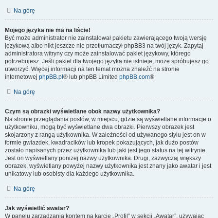
Na górę
Mojego języka nie ma na liście!
Być może administrator nie zainstalował pakietu zawierającego twoją wersję
językową albo nikt jeszcze nie przetłumaczył phpBB3 na twój język. Zapytaj
administratora witryny czy może zainstalować pakiet językowy, którego
potrzebujesz. Jeśli pakiet dla twojego języka nie istnieje, może spróbujesz go
utworzyć. Więcej informacji na ten temat można znaleźć na stronie
internetowej
phpBB.pl
® lub phpBB Limited
phpBB.com
®
Na górę
Czym są obrazki wyświetlane obok nazwy użytkownika?
Na stronie przeglądania postów, w miejscu, gdzie są wyświetlane informacje o
użytkowniku, mogą być wyświetlane dwa obrazki. Pierwszy obrazek jest
skojarzony z rangą użytkownika. W zależności od używanego stylu jest on w
formie gwiazdek, kwadracików lub kropek pokazujących, jak dużo postów
zostało napisanych przez użytkownika lub jaki jest jego status na tej witrynie.
Jest on wyświetlany poniżej nazwy użytkownika. Drugi, zazwyczaj większy
obrazek, wyświetlany powyżej nazwy użytkownika jest znany jako awatar i jest
unikatowy lub osobisty dla każdego użytkownika.
Na górę
Jak wyświetlić awatar?
W panelu zarządzania kontem na karcie „Profil” w sekcji „Awatar”, używając