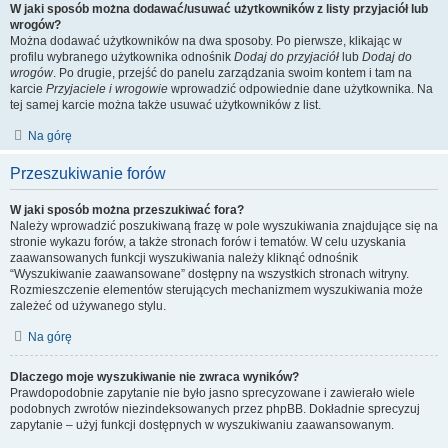
W jaki sposób można dodawać/usuwać użytkowników z listy przyjaciół lub
wrogów?
Można dodawać użytkowników na dwa sposoby. Po pierwsze, klikając w
profilu wybranego użytkownika odnośnik
Dodaj do przyjaciół
lub
Dodaj do
wrogów
. Po drugie, przejść do panelu zarządzania swoim kontem i tam na
karcie
Przyjaciele i wrogowie
wprowadzić odpowiednie dane użytkownika. Na
tej samej karcie można także usuwać użytkowników z list.
Na górę
Przeszukiwanie forów
W jaki sposób można przeszukiwać fora?
Należy wprowadzić poszukiwaną frazę w pole wyszukiwania znajdujące się na
stronie wykazu forów, a także stronach forów i tematów. W celu uzyskania
zaawansowanych funkcji wyszukiwania należy kliknąć odnośnik
“Wyszukiwanie zaawansowane” dostępny na wszystkich stronach witryny.
Rozmieszczenie elementów sterujących mechanizmem wyszukiwania może
zależeć od używanego stylu.
Na górę
Dlaczego moje wyszukiwanie nie zwraca wyników?
Prawdopodobnie zapytanie nie było jasno sprecyzowane i zawierało wiele
podobnych zwrotów niezindeksowanych przez phpBB. Dokładnie sprecyzuj
zapytanie – użyj funkcji dostępnych w wyszukiwaniu zaawansowanym.