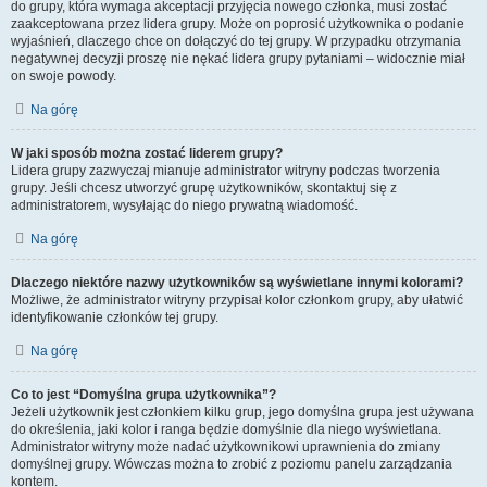
do grupy, która wymaga akceptacji przyjęcia nowego członka, musi zostać
zaakceptowana przez lidera grupy. Może on poprosić użytkownika o podanie
wyjaśnień, dlaczego chce on dołączyć do tej grupy. W przypadku otrzymania
negatywnej decyzji proszę nie nękać lidera grupy pytaniami – widocznie miał
on swoje powody.
Na górę
W jaki sposób można zostać liderem grupy?
Lidera grupy zazwyczaj mianuje administrator witryny podczas tworzenia
grupy. Jeśli chcesz utworzyć grupę użytkowników, skontaktuj się z
administratorem, wysyłając do niego prywatną wiadomość.
Na górę
Dlaczego niektóre nazwy użytkowników są wyświetlane innymi kolorami?
Możliwe, że administrator witryny przypisał kolor członkom grupy, aby ułatwić
identyfikowanie członków tej grupy.
Na górę
Co to jest “Domyślna grupa użytkownika”?
Jeżeli użytkownik jest członkiem kilku grup, jego domyślna grupa jest używana
do określenia, jaki kolor i ranga będzie domyślnie dla niego wyświetlana.
Administrator witryny może nadać użytkownikowi uprawnienia do zmiany
domyślnej grupy. Wówczas można to zrobić z poziomu panelu zarządzania
kontem.