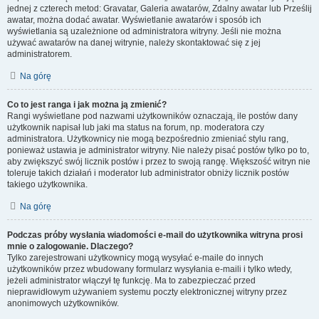
jednej z czterech metod: Gravatar, Galeria awatarów, Zdalny awatar lub Prześlij
awatar, można dodać awatar. Wyświetlanie awatarów i sposób ich
wyświetlania są uzależnione od administratora witryny. Jeśli nie można
używać awatarów na danej witrynie, należy skontaktować się z jej
administratorem.
Na górę
Co to jest ranga i jak można ją zmienić?
Rangi wyświetlane pod nazwami użytkowników oznaczają, ile postów dany
użytkownik napisał lub jaki ma status na forum, np. moderatora czy
administratora. Użytkownicy nie mogą bezpośrednio zmieniać stylu rang,
ponieważ ustawia je administrator witryny. Nie należy pisać postów tylko po to,
aby zwiększyć swój licznik postów i przez to swoją rangę. Większość witryn nie
toleruje takich działań i moderator lub administrator obniży licznik postów
takiego użytkownika.
Na górę
Podczas próby wysłania wiadomości e-mail do użytkownika witryna prosi
mnie o zalogowanie. Dlaczego?
Tylko zarejestrowani użytkownicy mogą wysyłać e-maile do innych
użytkowników przez wbudowany formularz wysyłania e-maili i tylko wtedy,
jeżeli administrator włączył tę funkcję. Ma to zabezpieczać przed
nieprawidłowym używaniem systemu poczty elektronicznej witryny przez
anonimowych użytkowników.