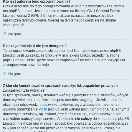
Kto jest autorem tego oprogramowania?
Prawa autorskie do tego oprogramowania w jego niezmodyfikowanej formie,
ma
phpBB Limited
. Jest ono publikowane na licencji GNU General Public
License wersja 2 (GPL-2.0), co w praktyce oznacza, że może być bez
ograniczeń dystrybuowane. Więcej na ten temat dowiesz się na stronie
About phpBB
.
Na górę
Dlaczego funkcja X nie jest dostępna?
To oprogramowanie zostało stworzone i jest licencjonowane przez phpBB
Limited. Jeśli uważasz, że brakuje w nim jakiejś funkcji, przejdź na stronę
phpBB Ideas Centre
, gdzie możesz zagłosować na istniejące propozycje lub
zaproponować nowe funkcje.
Na górę
Z kim się kontaktować w sprawach nadużyć lub zagadnień prawnych
związanych z tą witryną?
W tych sprawach, należy skontaktować się z jednym z administratorów, których
dane wyświetlone są na liście zespołu administracyjnego. Jeżeli jednak nie
otrzymasz odpowiedzi, należy skontaktować się z właścicielem domeny –
wykonaj sprawdzenie
kto to jest
lub, jeśli witryna jest uruchomiona na jednym z
darmowych serwisów, np. Yahoo!, free.fr, f2s.com, itp., z kierownictwem lub
wydziałem nadużyć tego serwisu. Absolutnie
nie należy
do kompetencji phpBB
Limited i nie może ona w żaden sposób być obarczana odpowiedzialnością za
to w jaki sposób, gdzie lub przez kogo ta witryna jest używana. Proszę nie