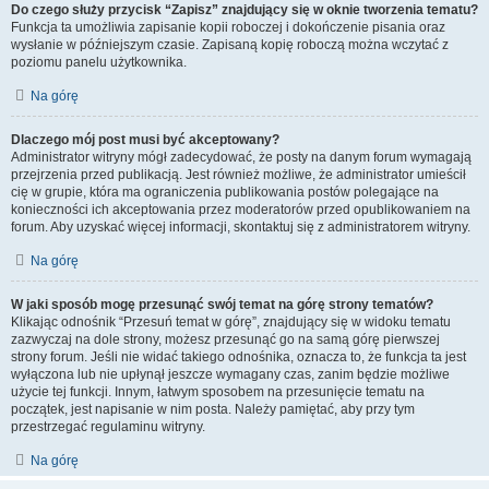
Do czego służy przycisk “Zapisz” znajdujący się w oknie tworzenia tematu?
Funkcja ta umożliwia zapisanie kopii roboczej i dokończenie pisania oraz
wysłanie w późniejszym czasie. Zapisaną kopię roboczą można wczytać z
poziomu panelu użytkownika.
Na górę
Dlaczego mój post musi być akceptowany?
Administrator witryny mógł zadecydować, że posty na danym forum wymagają
przejrzenia przed publikacją. Jest również możliwe, że administrator umieścił
cię w grupie, która ma ograniczenia publikowania postów polegające na
konieczności ich akceptowania przez moderatorów przed opublikowaniem na
forum. Aby uzyskać więcej informacji, skontaktuj się z administratorem witryny.
Na górę
W jaki sposób mogę przesunąć swój temat na górę strony tematów?
Klikając odnośnik “Przesuń temat w górę”, znajdujący się w widoku tematu
zazwyczaj na dole strony, możesz przesunąć go na samą górę pierwszej
strony forum. Jeśli nie widać takiego odnośnika, oznacza to, że funkcja ta jest
wyłączona lub nie upłynął jeszcze wymagany czas, zanim będzie możliwe
użycie tej funkcji. Innym, łatwym sposobem na przesunięcie tematu na
początek, jest napisanie w nim posta. Należy pamiętać, aby przy tym
przestrzegać regulaminu witryny.
Na górę