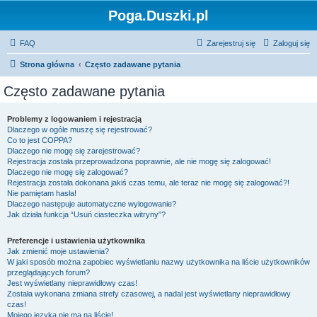
Poga.Duszki.pl
FAQ
Zarejestruj się
Zaloguj się
Strona główna
Często zadawane pytania
Często zadawane pytania
Problemy z logowaniem i rejestracją
Dlaczego w ogóle muszę się rejestrować?
Co to jest COPPA?
Dlaczego nie mogę się zarejestrować?
Rejestracja została przeprowadzona poprawnie, ale nie mogę się zalogować!
Dlaczego nie mogę się zalogować?
Rejestracja została dokonana jakiś czas temu, ale teraz nie mogę się zalogować?!
Nie pamiętam hasła!
Dlaczego następuje automatyczne wylogowanie?
Jak działa funkcja “Usuń ciasteczka witryny”?
Preferencje i ustawienia użytkownika
Jak zmienić moje ustawienia?
W jaki sposób można zapobiec wyświetlaniu nazwy użytkownika na liście użytkowników
przeglądających forum?
Jest wyświetlany nieprawidłowy czas!
Została wykonana zmiana strefy czasowej, a nadal jest wyświetlany nieprawidłowy
czas!
Mojego języka nie ma na liście!