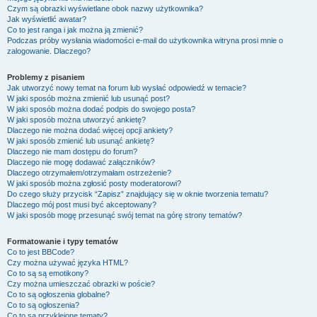
Czym są obrazki wyświetlane obok nazwy użytkownika?
Jak wyświetlić awatar?
Co to jest ranga i jak można ją zmienić?
Podczas próby wysłania wiadomości e-mail do użytkownika witryna prosi mnie o
zalogowanie. Dlaczego?
Problemy z pisaniem
Jak utworzyć nowy temat na forum lub wysłać odpowiedź w temacie?
W jaki sposób można zmienić lub usunąć post?
W jaki sposób można dodać podpis do swojego posta?
W jaki sposób można utworzyć ankietę?
Dlaczego nie można dodać więcej opcji ankiety?
W jaki sposób zmienić lub usunąć ankietę?
Dlaczego nie mam dostępu do forum?
Dlaczego nie mogę dodawać załączników?
Dlaczego otrzymałem/otrzymałam ostrzeżenie?
W jaki sposób można zgłosić posty moderatorowi?
Do czego służy przycisk “Zapisz” znajdujący się w oknie tworzenia tematu?
Dlaczego mój post musi być akceptowany?
W jaki sposób mogę przesunąć swój temat na górę strony tematów?
Formatowanie i typy tematów
Co to jest BBCode?
Czy można używać języka HTML?
Co to są są emotikony?
Czy można umieszczać obrazki w poście?
Co to są ogłoszenia globalne?
Co to są ogłoszenia?
Co to są przyklejone tematy?