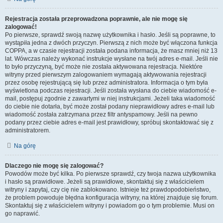
Rejestracja została przeprowadzona poprawnie, ale nie mogę się
zalogować!
Po pierwsze, sprawdź swoją nazwę użytkownika i hasło. Jeśli są poprawne, to
wystąpiła jedna z dwóch przyczyn. Pierwszą z nich może być włączona funkcja
COPPA, a w czasie rejestracji została podana informacja, że masz mniej niż 13
lat. Wówczas należy wykonać instrukcje wysłane na twój adres e-mail. Jeśli nie
to było przyczyną, być może nie została aktywowana rejestracja. Niektóre
witryny przed pierwszym zalogowaniem wymagają aktywowania rejestracji
przez osobę rejestrującą się lub przez administratora. Informacja o tym była
wyświetlona podczas rejestracji. Jeśli została wysłana do ciebie wiadomość e-
mail, postępuj zgodnie z zawartymi w niej instrukcjami. Jeżeli taka wiadomość
do ciebie nie dotarła, być może został podany nieprawidłowy adres e-mail lub
wiadomość została zatrzymana przez filtr antyspamowy. Jeśli na pewno
podany przez ciebie adres e-mail jest prawidłowy, spróbuj skontaktować się z
administratorem.
Na górę
Dlaczego nie mogę się zalogować?
Powodów może być kilka. Po pierwsze sprawdź, czy twoja nazwa użytkownika
i hasło są prawidłowe. Jeżeli są prawidłowe, skontaktuj się z właścicielem
witryny i zapytaj, czy cię nie zablokowano. Istnieje też prawdopodobieństwo,
że problem powoduje błędna konfiguracja witryny, na której znajduje się forum.
Skontaktuj się z właścicielem witryny i powiadom go o tym problemie. Musi on
go naprawić.