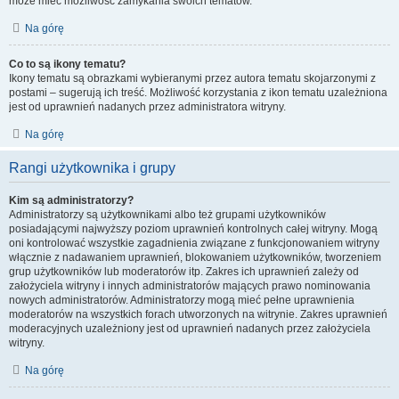
może mieć możliwość zamykania swoich tematów.
Na górę
Co to są ikony tematu?
Ikony tematu są obrazkami wybieranymi przez autora tematu skojarzonymi z
postami – sugerują ich treść. Możliwość korzystania z ikon tematu uzależniona
jest od uprawnień nadanych przez administratora witryny.
Na górę
Rangi użytkownika i grupy
Kim są administratorzy?
Administratorzy są użytkownikami albo też grupami użytkowników
posiadającymi najwyższy poziom uprawnień kontrolnych całej witryny. Mogą
oni kontrolować wszystkie zagadnienia związane z funkcjonowaniem witryny
włącznie z nadawaniem uprawnień, blokowaniem użytkowników, tworzeniem
grup użytkowników lub moderatorów itp. Zakres ich uprawnień zależy od
założyciela witryny i innych administratorów mających prawo nominowania
nowych administratorów. Administratorzy mogą mieć pełne uprawnienia
moderatorów na wszystkich forach utworzonych na witrynie. Zakres uprawnień
moderacyjnych uzależniony jest od uprawnień nadanych przez założyciela
witryny.
Na górę