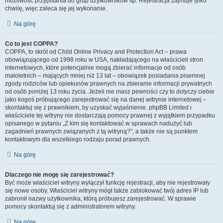
możliwość przypisania do grup użytkowników itp. Rejestracja zajmuje tylko
chwilę, więc zaleca się jej wykonanie.
Na górę
Co to jest COPPA?
COPPA, to skrót od Child Online Privacy and Protection Act – prawa
obowiązującego od 1998 roku w USA, nakładającego na właścicieli stron
internetowych, które potencjalnie mogą zbierać informacje od osób
małoletnich – mających mniej niż 13 lat – obowiązek posiadania pisemnej
zgody rodziców lub opiekunów prawnych na zbieranie informacji prywatnych
od osób poniżej 13 roku życia. Jeżeli nie masz pewności czy to dotyczy ciebie
jako kogoś próbującego zarejestrować się na danej witrynie internetowej –
skontaktuj się z prawnikiem, by uzyskać wyjaśnienie. phpBB Limited i
właściciele tej witryny nie dostarczają pomocy prawnej z wyjątkiem przypadku
opisanego w pytaniu „Z kim się kontaktować w sprawach nadużyć lub
zagadnień prawnych związanych z tą witryną?”, a także nie są punktem
kontaktowym dla wszelkiego rodzaju porad prawnych.
Na górę
Dlaczego nie mogę się zarejestrować?
Być może właściciel witryny wyłączył funkcję rejestracji, aby nie rejestrowały
się nowe osoby. Właściciel witryny mógł także zablokować twój adres IP lub
zabronił nazwy użytkownika, którą próbujesz zarejestrować. W sprawie
pomocy skontaktuj się z administratorem witryny.
Na górę