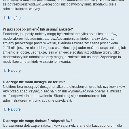
że potrzebujesz wstawić więcej opcji niż dozwolony limit, skontaktuj się z
administratorem witryny.
Na górę
W jaki sposób zmienić lub usunąć ankietę?
Podobnie, jak posty, ankiety mogą być zmieniane tylko przez ich autorów,
moderatorów lub administratorów. Aby zmienić ankietę, należy dokonać
zmiany pierwszego posta w wątku, z którym zawsze związana jest ankieta.
Jeśli nikt jeszcze nie oddał głosu w ankiecie, jej autor może usunąć ankietę lub
zmienić jej opcje. Jednakże, jeśli w ankiecie zostały już oddane głosy, tylko
moderatorzy lub administratorzy mogą ją zmienić, lub usunąć. Zapobiega to
modyfikowaniu ankiety w czasie jej trwania.
Na górę
Dlaczego nie mam dostępu do forum?
Niektóre fora mogą być dostępne tylko dla określonych grup lub użytkowników.
Aby przeglądać, czytać, pisać na nich lub wykonywać inne operacje, musisz
mieć odpowiednie uprawnienia. Skontaktuj się z moderatorem lub
administratorem witryny, aby ci je przydzielił.
Na górę
Dlaczego nie mogę dodawać załączników?
Uprawnienia dotyczące załączników są przydzielane dla każdego forum, dla