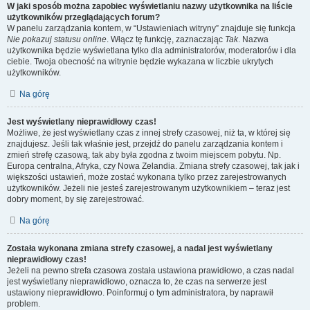
W jaki sposób można zapobiec wyświetlaniu nazwy użytkownika na liście
użytkowników przeglądających forum?
W panelu zarządzania kontem, w “Ustawieniach witryny” znajduje się funkcja
Nie pokazuj statusu online
. Włącz tę funkcję, zaznaczając
Tak
. Nazwa
użytkownika będzie wyświetlana tylko dla administratorów, moderatorów i dla
ciebie. Twoja obecność na witrynie będzie wykazana w liczbie ukrytych
użytkowników.
Na górę
Jest wyświetlany nieprawidłowy czas!
Możliwe, że jest wyświetlany czas z innej strefy czasowej, niż ta, w której się
znajdujesz. Jeśli tak właśnie jest, przejdź do panelu zarządzania kontem i
zmień strefę czasową, tak aby była zgodna z twoim miejscem pobytu. Np.
Europa centralna, Afryka, czy Nowa Zelandia. Zmiana strefy czasowej, tak jak i
większości ustawień, może zostać wykonana tylko przez zarejestrowanych
użytkowników. Jeżeli nie jesteś zarejestrowanym użytkownikiem – teraz jest
dobry moment, by się zarejestrować.
Na górę
Została wykonana zmiana strefy czasowej, a nadal jest wyświetlany
nieprawidłowy czas!
Jeżeli na pewno strefa czasowa została ustawiona prawidłowo, a czas nadal
jest wyświetlany nieprawidłowo, oznacza to, że czas na serwerze jest
ustawiony nieprawidłowo. Poinformuj o tym administratora, by naprawił
problem.