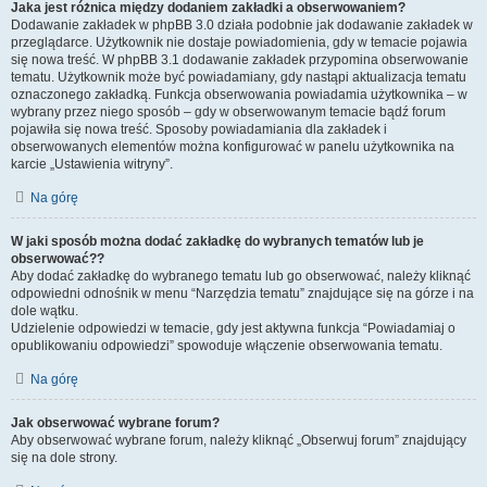
Jaka jest różnica między dodaniem zakładki a obserwowaniem?
Dodawanie zakładek w phpBB 3.0 działa podobnie jak dodawanie zakładek w
przeglądarce. Użytkownik nie dostaje powiadomienia, gdy w temacie pojawia
się nowa treść. W phpBB 3.1 dodawanie zakładek przypomina obserwowanie
tematu. Użytkownik może być powiadamiany, gdy nastąpi aktualizacja tematu
oznaczonego zakładką. Funkcja obserwowania powiadamia użytkownika – w
wybrany przez niego sposób – gdy w obserwowanym temacie bądź forum
pojawiła się nowa treść. Sposoby powiadamiania dla zakładek i
obserwowanych elementów można konfigurować w panelu użytkownika na
karcie „Ustawienia witryny”.
Na górę
W jaki sposób można dodać zakładkę do wybranych tematów lub je
obserwować??
Aby dodać zakładkę do wybranego tematu lub go obserwować, należy kliknąć
odpowiedni odnośnik w menu “Narzędzia tematu” znajdujące się na górze i na
dole wątku.
Udzielenie odpowiedzi w temacie, gdy jest aktywna funkcja “Powiadamiaj o
opublikowaniu odpowiedzi” spowoduje włączenie obserwowania tematu.
Na górę
Jak obserwować wybrane forum?
Aby obserwować wybrane forum, należy kliknąć „Obserwuj forum” znajdujący
się na dole strony.