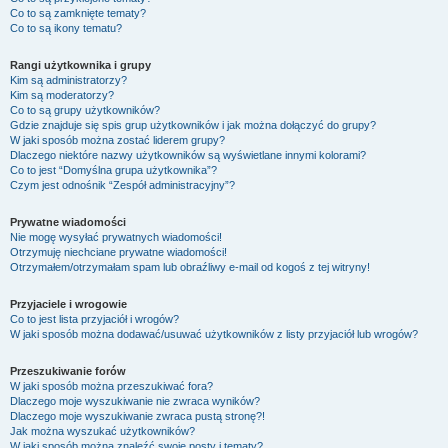
Co to są zamknięte tematy?
Co to są ikony tematu?
Rangi użytkownika i grupy
Kim są administratorzy?
Kim są moderatorzy?
Co to są grupy użytkowników?
Gdzie znajduje się spis grup użytkowników i jak można dołączyć do grupy?
W jaki sposób można zostać liderem grupy?
Dlaczego niektóre nazwy użytkowników są wyświetlane innymi kolorami?
Co to jest “Domyślna grupa użytkownika”?
Czym jest odnośnik “Zespół administracyjny”?
Prywatne wiadomości
Nie mogę wysyłać prywatnych wiadomości!
Otrzymuję niechciane prywatne wiadomości!
Otrzymałem/otrzymałam spam lub obraźliwy e-mail od kogoś z tej witryny!
Przyjaciele i wrogowie
Co to jest lista przyjaciół i wrogów?
W jaki sposób można dodawać/usuwać użytkowników z listy przyjaciół lub wrogów?
Przeszukiwanie forów
W jaki sposób można przeszukiwać fora?
Dlaczego moje wyszukiwanie nie zwraca wyników?
Dlaczego moje wyszukiwanie zwraca pustą stronę?!
Jak można wyszukać użytkowników?
W jaki sposób można znaleźć swoje posty i tematy?