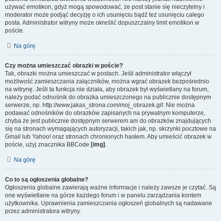
używać emotikon, gdyż mogą spowodować, że post stanie się nieczytelny i
moderator może podjąć decyzję o ich usunięciu bądź też usunięciu całego
posta. Administrator witryny może określić dopuszczalny limit emotikon w
poście.
Na górę
Czy można umieszczać obrazki w poście?
Tak, obrazki można umieszczać w postach. Jeśli administrator włączył
możliwość zamieszczania załączników, można wgrać obrazek bezpośrednio
na witrynę. Jeśli ta funkcja nie działa, aby obrazek był wyświetlany na forum,
należy podać odnośnik do obrazka umieszczonego na publicznie dostępnym
serwerze, np. http://www.jakas_strona.com/moj_obrazek.gif. Nie można
podawać odnośników do obrazków zapisanych na prywatnym komputerze,
chyba że jest publicznie dostępnym serwerem ani do obrazków znajdujących
się na stronach wymagających autoryzacji, takich jak, np. skrzynki pocztowe na
Gmail lub Yahoo! oraz stronach chronionych hasłem. Aby umieścić obrazek w
poście, użyj znacznika BBCode
[img]
.
Na górę
Co to są ogłoszenia globalne?
Ogłoszenia globalne zawierają ważne informacje i należy zawsze je czytać. Są
one wyświetlane na górze każdego forum i w panelu zarządzania kontem
użytkownika. Uprawnienia zamieszczania ogłoszeń globalnych są nadawane
przez administratora witryny.