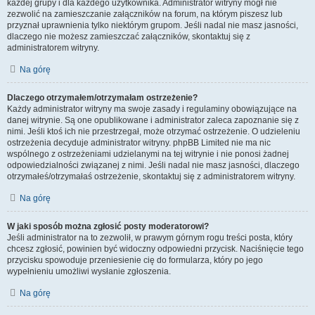
każdej grupy i dla każdego użytkownika. Administrator witryny mógł nie
zezwolić na zamieszczanie załączników na forum, na którym piszesz lub
przyznał uprawnienia tylko niektórym grupom. Jeśli nadal nie masz jasności,
dlaczego nie możesz zamieszczać załączników, skontaktuj się z
administratorem witryny.
Na górę
Dlaczego otrzymałem/otrzymałam ostrzeżenie?
Każdy administrator witryny ma swoje zasady i regulaminy obowiązujące na
danej witrynie. Są one opublikowane i administrator zaleca zapoznanie się z
nimi. Jeśli ktoś ich nie przestrzegał, może otrzymać ostrzeżenie. O udzieleniu
ostrzeżenia decyduje administrator witryny. phpBB Limited nie ma nic
wspólnego z ostrzeżeniami udzielanymi na tej witrynie i nie ponosi żadnej
odpowiedzialności związanej z nimi. Jeśli nadal nie masz jasności, dlaczego
otrzymałeś/otrzymałaś ostrzeżenie, skontaktuj się z administratorem witryny.
Na górę
W jaki sposób można zgłosić posty moderatorowi?
Jeśli administrator na to zezwolił, w prawym górnym rogu treści posta, który
chcesz zgłosić, powinien być widoczny odpowiedni przycisk. Naciśnięcie tego
przycisku spowoduje przeniesienie cię do formularza, który po jego
wypełnieniu umożliwi wysłanie zgłoszenia.
Na górę