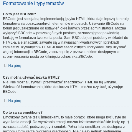
Formatowanie i typy tematów
Co to jest BBCode?
BBCode jest specjalną implementacją języka HTML, która daje lepszą kontrolę
formatowania poszczególnych elementów w postach. Używanie BBCode na
forum jest uzależnione od ustawień określanych przez administratora. Można
wyłączyć BBCode w poszczególnych postach, zaznaczając odpowiednią
funkcję w formularzu tworzenia posta. Sam BBCode jest podobny w składni do
HTML-a, ale znaczniki zawarte są w nawiasach kwadratowych [przykład]
zamiast w używanych w HTML-u nawiasach ostrych <przykład>. Aby uzyskać
więcej informacji o BBCode, zapoznaj się z przewodnikiem dostępnym ze
strony tworzenia posta po kliknięciu odnośnika
BBCode
.
Na górę
Czy można używać języka HTML?
Nie. Nie można używać i przetwarzać znaczników HTML na tej witrynie.
Większość formatowania, które dostarcza HTML, można uzyskać, używając
BBCode.
Na górę
Co to są są emotikony?
Emotikony, zwane też uśmieszkami, to małe obrazki, które mogą być użyte do
wyrażania emocji. Do wyrażania emocji można też stosować krótkie kody, np. :)
oznacza radość, podczas gdy :( smutek. Pełna lista emotikon jest dostępna z
poziomu formularza tworzenia wiadomości. Nie należy jednak nadmiernie