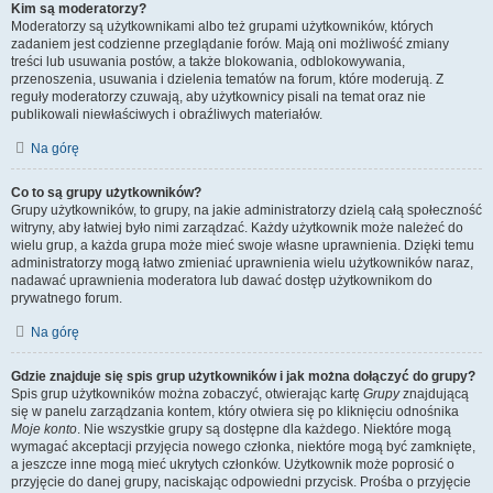
Kim są moderatorzy?
Moderatorzy są użytkownikami albo też grupami użytkowników, których
zadaniem jest codzienne przeglądanie forów. Mają oni możliwość zmiany
treści lub usuwania postów, a także blokowania, odblokowywania,
przenoszenia, usuwania i dzielenia tematów na forum, które moderują. Z
reguły moderatorzy czuwają, aby użytkownicy pisali na temat oraz nie
publikowali niewłaściwych i obraźliwych materiałów.
Na górę
Co to są grupy użytkowników?
Grupy użytkowników, to grupy, na jakie administratorzy dzielą całą społeczność
witryny, aby łatwiej było nimi zarządzać. Każdy użytkownik może należeć do
wielu grup, a każda grupa może mieć swoje własne uprawnienia. Dzięki temu
administratorzy mogą łatwo zmieniać uprawnienia wielu użytkowników naraz,
nadawać uprawnienia moderatora lub dawać dostęp użytkownikom do
prywatnego forum.
Na górę
Gdzie znajduje się spis grup użytkowników i jak można dołączyć do grupy?
Spis grup użytkowników można zobaczyć, otwierając kartę
Grupy
znajdującą
się w panelu zarządzania kontem, który otwiera się po kliknięciu odnośnika
Moje konto
. Nie wszystkie grupy są dostępne dla każdego. Niektóre mogą
wymagać akceptacji przyjęcia nowego członka, niektóre mogą być zamknięte,
a jeszcze inne mogą mieć ukrytych członków. Użytkownik może poprosić o
przyjęcie do danej grupy, naciskając odpowiedni przycisk. Prośba o przyjęcie