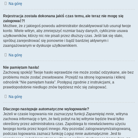
Na górę
Rejestracja została dokonana jakiś czas temu, ale teraz nie mogę się
zalogować?!
Możliwe, że z jakiegoś powodu administrator dezaktywował lub usunął twoje
konto. Wiele witryn, aby zmniejszyć rozmiar bazy danych, cyklicznie usuwa
użytkowników, którzy nic nie pisali przez dłuższy czas. Jeśli tak się stało,
spróbuj zarejestrować się ponownie i bądź bardziej aktywnym i
zaangażowanym w dyskusje użytkownikiem.
Na górę
Nie pamiętam hasła!
Zachowaj spokój! Twoje hasło wprawdzie nie może zostać odzyskane, ale bez
problemu może zostać zresetowane. Przejdź na stronę logowania i kliknij
odnośnik “Nie pamiętam hasła”. Postępuj zgodnie z instrukcjami, a
prawdopodobnie niedługo znów będziesz móc się zalogować.
Na górę
Dlaczego następuje automatyczne wylogowanie?
Jeżeli w czasie logowania nie zaznaczysz funkcji
Zapamiętaj mnie
, witryna
zachowa informację o tym, że twój pobyt na tej witrynie będzie trwał tylko
określony przez administratora czas. Zapobiega to niewłaściwemu użyciu
twojego konta przez kogoś innego. Aby pozostać zalogowanym/zalogowaną,
podczas logowania zaznacz funkcję
Loguj mnie automatycznie
. Jest to