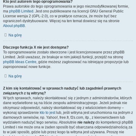
Kto jest autorem tego oprogramowania?
Prawa autorskie do tego oprogramowania w jego niezmodyfikowanej formie,
ma
phpBB Limited
. Jest ono publikowane na licencji GNU General Public
License wersja 2 (GPL-2.0), co w praktyce oznacza, że może być bez
ograniczeń dystrybuowane. Więcej na ten temat dowiesz się na stronie
About phpBB
.
Na górę
Dlaczego funkcja X nie jest dostępna?
To oprogramowanie zostało stworzone i jest licencjonowane przez phpBB
Limited. Jeśli uważasz, że brakuje w nim jakiejś funkcji, przejdź na stronę
phpBB Ideas Centre
, gdzie możesz zagłosować na istniejące propozycje lub
zaproponować nowe funkcje.
Na górę
Z kim się kontaktować w sprawach nadużyć lub zagadnień prawnych
związanych z tą witryną?
W tych sprawach, należy skontaktować się z jednym z administratorów, których
dane wyświetlone są na liście zespołu administracyjnego. Jeżeli jednak nie
otrzymasz odpowiedzi, należy skontaktować się z właścicielem domeny –
wykonaj sprawdzenie
kto to jest
lub, jeśli witryna jest uruchomiona na jednym z
darmowych serwisów, np. Yahoo!, free.fr, f2s.com, itp., z kierownictwem lub
wydziałem nadużyć tego serwisu. Absolutnie
nie należy
do kompetencji phpBB
Limited i nie może ona w żaden sposób być obarczana odpowiedzialnością za
to w jaki sposób, gdzie lub przez kogo ta witryna jest używana. Proszę nie