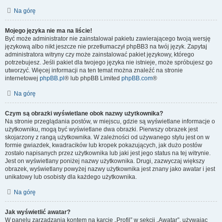
Na górę
Mojego języka nie ma na liście!
Być może administrator nie zainstalował pakietu zawierającego twoją wersję
językową albo nikt jeszcze nie przetłumaczył phpBB3 na twój język. Zapytaj
administratora witryny czy może zainstalować pakiet językowy, którego
potrzebujesz. Jeśli pakiet dla twojego języka nie istnieje, może spróbujesz go
utworzyć. Więcej informacji na ten temat można znaleźć na stronie
internetowej
phpBB.pl
® lub phpBB Limited
phpBB.com
®
Na górę
Czym są obrazki wyświetlane obok nazwy użytkownika?
Na stronie przeglądania postów, w miejscu, gdzie są wyświetlane informacje o
użytkowniku, mogą być wyświetlane dwa obrazki. Pierwszy obrazek jest
skojarzony z rangą użytkownika. W zależności od używanego stylu jest on w
formie gwiazdek, kwadracików lub kropek pokazujących, jak dużo postów
zostało napisanych przez użytkownika lub jaki jest jego status na tej witrynie.
Jest on wyświetlany poniżej nazwy użytkownika. Drugi, zazwyczaj większy
obrazek, wyświetlany powyżej nazwy użytkownika jest znany jako awatar i jest
unikatowy lub osobisty dla każdego użytkownika.
Na górę
Jak wyświetlić awatar?
W panelu zarządzania kontem na karcie „Profil” w sekcji „Awatar”, używając