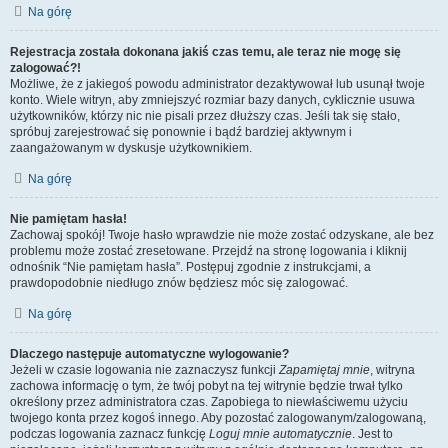
Na górę
Rejestracja została dokonana jakiś czas temu, ale teraz nie mogę się
zalogować?!
Możliwe, że z jakiegoś powodu administrator dezaktywował lub usunął twoje
konto. Wiele witryn, aby zmniejszyć rozmiar bazy danych, cyklicznie usuwa
użytkowników, którzy nic nie pisali przez dłuższy czas. Jeśli tak się stało,
spróbuj zarejestrować się ponownie i bądź bardziej aktywnym i
zaangażowanym w dyskusje użytkownikiem.
Na górę
Nie pamiętam hasła!
Zachowaj spokój! Twoje hasło wprawdzie nie może zostać odzyskane, ale bez
problemu może zostać zresetowane. Przejdź na stronę logowania i kliknij
odnośnik “Nie pamiętam hasła”. Postępuj zgodnie z instrukcjami, a
prawdopodobnie niedługo znów będziesz móc się zalogować.
Na górę
Dlaczego następuje automatyczne wylogowanie?
Jeżeli w czasie logowania nie zaznaczysz funkcji
Zapamiętaj mnie
, witryna
zachowa informację o tym, że twój pobyt na tej witrynie będzie trwał tylko
określony przez administratora czas. Zapobiega to niewłaściwemu użyciu
twojego konta przez kogoś innego. Aby pozostać zalogowanym/zalogowaną,
podczas logowania zaznacz funkcję
Loguj mnie automatycznie
. Jest to