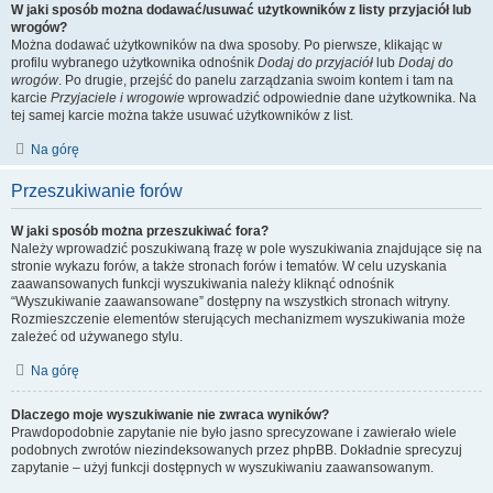
W jaki sposób można dodawać/usuwać użytkowników z listy przyjaciół lub
wrogów?
Można dodawać użytkowników na dwa sposoby. Po pierwsze, klikając w
profilu wybranego użytkownika odnośnik
Dodaj do przyjaciół
lub
Dodaj do
wrogów
. Po drugie, przejść do panelu zarządzania swoim kontem i tam na
karcie
Przyjaciele i wrogowie
wprowadzić odpowiednie dane użytkownika. Na
tej samej karcie można także usuwać użytkowników z list.
Na górę
Przeszukiwanie forów
W jaki sposób można przeszukiwać fora?
Należy wprowadzić poszukiwaną frazę w pole wyszukiwania znajdujące się na
stronie wykazu forów, a także stronach forów i tematów. W celu uzyskania
zaawansowanych funkcji wyszukiwania należy kliknąć odnośnik
“Wyszukiwanie zaawansowane” dostępny na wszystkich stronach witryny.
Rozmieszczenie elementów sterujących mechanizmem wyszukiwania może
zależeć od używanego stylu.
Na górę
Dlaczego moje wyszukiwanie nie zwraca wyników?
Prawdopodobnie zapytanie nie było jasno sprecyzowane i zawierało wiele
podobnych zwrotów niezindeksowanych przez phpBB. Dokładnie sprecyzuj
zapytanie – użyj funkcji dostępnych w wyszukiwaniu zaawansowanym.