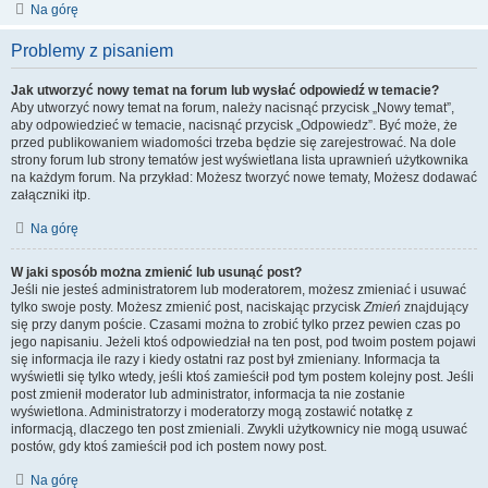
Na górę
Problemy z pisaniem
Jak utworzyć nowy temat na forum lub wysłać odpowiedź w temacie?
Aby utworzyć nowy temat na forum, należy nacisnąć przycisk „Nowy temat”,
aby odpowiedzieć w temacie, nacisnąć przycisk „Odpowiedz”. Być może, że
przed publikowaniem wiadomości trzeba będzie się zarejestrować. Na dole
strony forum lub strony tematów jest wyświetlana lista uprawnień użytkownika
na każdym forum. Na przykład: Możesz tworzyć nowe tematy, Możesz dodawać
załączniki itp.
Na górę
W jaki sposób można zmienić lub usunąć post?
Jeśli nie jesteś administratorem lub moderatorem, możesz zmieniać i usuwać
tylko swoje posty. Możesz zmienić post, naciskając przycisk
Zmień
znajdujący
się przy danym poście. Czasami można to zrobić tylko przez pewien czas po
jego napisaniu. Jeżeli ktoś odpowiedział na ten post, pod twoim postem pojawi
się informacja ile razy i kiedy ostatni raz post był zmieniany. Informacja ta
wyświetli się tylko wtedy, jeśli ktoś zamieścił pod tym postem kolejny post. Jeśli
post zmienił moderator lub administrator, informacja ta nie zostanie
wyświetlona. Administratorzy i moderatorzy mogą zostawić notatkę z
informacją, dlaczego ten post zmieniali. Zwykli użytkownicy nie mogą usuwać
postów, gdy ktoś zamieścił pod ich postem nowy post.
Na górę