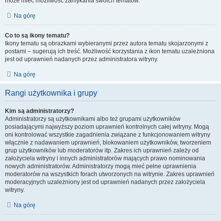
może mieć możliwość zamykania swoich tematów.
Na górę
Co to są ikony tematu?
Ikony tematu są obrazkami wybieranymi przez autora tematu skojarzonymi z
postami – sugerują ich treść. Możliwość korzystania z ikon tematu uzależniona
jest od uprawnień nadanych przez administratora witryny.
Na górę
Rangi użytkownika i grupy
Kim są administratorzy?
Administratorzy są użytkownikami albo też grupami użytkowników
posiadającymi najwyższy poziom uprawnień kontrolnych całej witryny. Mogą
oni kontrolować wszystkie zagadnienia związane z funkcjonowaniem witryny
włącznie z nadawaniem uprawnień, blokowaniem użytkowników, tworzeniem
grup użytkowników lub moderatorów itp. Zakres ich uprawnień zależy od
założyciela witryny i innych administratorów mających prawo nominowania
nowych administratorów. Administratorzy mogą mieć pełne uprawnienia
moderatorów na wszystkich forach utworzonych na witrynie. Zakres uprawnień
moderacyjnych uzależniony jest od uprawnień nadanych przez założyciela
witryny.
Na górę