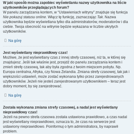
W jaki sposób można zapobiec wyświetlaniu nazwy użytkownika na liście
użytkowników przeglądających forum?
W panelu zarządzania kontem, w “Ustawieniach witryny” znajduje się funkcja
Nie pokazuj statusu online
. Włącz tę funkcję, zaznaczając
Tak
. Nazwa
użytkownika będzie wyświetlana tylko dla administratorów, moderatorów i dla
ciebie. Twoja obecność na witrynie będzie wykazana w liczbie ukrytych
użytkowników.
Na górę
Jest wyświetlany nieprawidłowy czas!
Możliwe, że jest wyświetlany czas z innej strefy czasowej, niż ta, w której się
znajdujesz. Jeśli tak właśnie jest, przejdź do panelu zarządzania kontem i
zmień strefę czasową, tak aby była zgodna z twoim miejscem pobytu. Np.
Europa centralna, Afryka, czy Nowa Zelandia. Zmiana strefy czasowej, tak jak i
większości ustawień, może zostać wykonana tylko przez zarejestrowanych
użytkowników. Jeżeli nie jesteś zarejestrowanym użytkownikiem – teraz jest
dobry moment, by się zarejestrować.
Na górę
Została wykonana zmiana strefy czasowej, a nadal jest wyświetlany
nieprawidłowy czas!
Jeżeli na pewno strefa czasowa została ustawiona prawidłowo, a czas nadal
jest wyświetlany nieprawidłowo, oznacza to, że czas na serwerze jest
ustawiony nieprawidłowo. Poinformuj o tym administratora, by naprawił
problem.