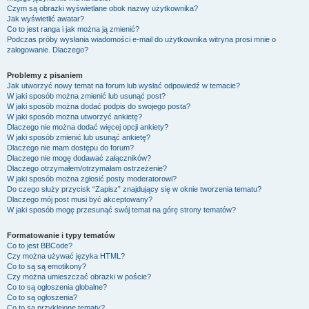
Czym są obrazki wyświetlane obok nazwy użytkownika?
Jak wyświetlić awatar?
Co to jest ranga i jak można ją zmienić?
Podczas próby wysłania wiadomości e-mail do użytkownika witryna prosi mnie o
zalogowanie. Dlaczego?
Problemy z pisaniem
Jak utworzyć nowy temat na forum lub wysłać odpowiedź w temacie?
W jaki sposób można zmienić lub usunąć post?
W jaki sposób można dodać podpis do swojego posta?
W jaki sposób można utworzyć ankietę?
Dlaczego nie można dodać więcej opcji ankiety?
W jaki sposób zmienić lub usunąć ankietę?
Dlaczego nie mam dostępu do forum?
Dlaczego nie mogę dodawać załączników?
Dlaczego otrzymałem/otrzymałam ostrzeżenie?
W jaki sposób można zgłosić posty moderatorowi?
Do czego służy przycisk “Zapisz” znajdujący się w oknie tworzenia tematu?
Dlaczego mój post musi być akceptowany?
W jaki sposób mogę przesunąć swój temat na górę strony tematów?
Formatowanie i typy tematów
Co to jest BBCode?
Czy można używać języka HTML?
Co to są są emotikony?
Czy można umieszczać obrazki w poście?
Co to są ogłoszenia globalne?
Co to są ogłoszenia?
Co to są przyklejone tematy?