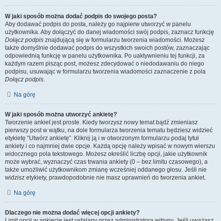
W jaki sposób można dodać podpis do swojego posta?
Aby dodawać podpis do posta, należy go najpierw utworzyć w panelu
użytkownika. Aby dołączyć do danej wiadomości swój podpis, zaznacz funkcję
Dołącz podpis
znajdującą się w formularzu tworzenia wiadomości. Możesz
także domyślnie dodawać podpis do wszystkich swoich postów, zaznaczając
odpowiednią funkcję w panelu użytkownika. Po uaktywnieniu tej funkcji, za
każdym razem pisząc post, możesz zdecydować o niedodawaniu do niego
podpisu, usuwając w formularzu tworzenia wiadomości zaznaczenie z pola
Dołącz podpis
.
Na górę
W jaki sposób można utworzyć ankietę?
Tworzenie ankiet jest proste. Kiedy tworzysz nowy temat bądź zmieniasz
pierwszy post w wątku, na dole formularza tworzenia tematu będziesz widzieć
etykietę “Utwórz ankietę”. Kliknij ją i w otworzonym formularzu podaj tytuł
ankiety i co najmniej dwie opcje. Każdą opcję należy wpisać w nowym wierszu
widocznego pola tekstowego. Możesz określić liczbę opcji, jakie użytkownik
może wybrać, wyznaczyć czas trwania ankiety (0 – bez limitu czasowego), a
także umożliwić użytkownikom zmianę wcześniej oddanego głosu. Jeśli nie
widzisz etykiety, prawdopodobnie nie masz uprawnień do tworzenia ankiet.
Na górę
Dlaczego nie można dodać więcej opcji ankiety?
Limit opcji w ankiecie jest ustalany przez administratora witryny. Jeśli uważasz,