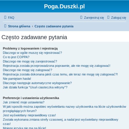
Poga.Duszki.pl
FAQ
Zarejestruj się
Zaloguj się
Strona główna
Często zadawane pytania
Często zadawane pytania
Problemy z logowaniem i rejestracją
Dlaczego w ogóle muszę się rejestrować?
Co to jest COPPA?
Dlaczego nie mogę się zarejestrować?
Rejestracja została przeprowadzona poprawnie, ale nie mogę się zalogować!
Dlaczego nie mogę się zalogować?
Rejestracja została dokonana jakiś czas temu, ale teraz nie mogę się zalogować?!
Nie pamiętam hasła!
Dlaczego następuje automatyczne wylogowanie?
Jak działa funkcja “Usuń ciasteczka witryny”?
Preferencje i ustawienia użytkownika
Jak zmienić moje ustawienia?
W jaki sposób można zapobiec wyświetlaniu nazwy użytkownika na liście użytkowników
przeglądających forum?
Jest wyświetlany nieprawidłowy czas!
Została wykonana zmiana strefy czasowej, a nadal jest wyświetlany nieprawidłowy
czas!
Mojego języka nie ma na liście!