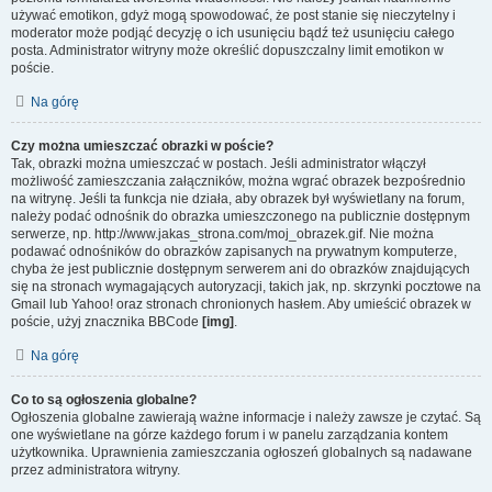
używać emotikon, gdyż mogą spowodować, że post stanie się nieczytelny i
moderator może podjąć decyzję o ich usunięciu bądź też usunięciu całego
posta. Administrator witryny może określić dopuszczalny limit emotikon w
poście.
Na górę
Czy można umieszczać obrazki w poście?
Tak, obrazki można umieszczać w postach. Jeśli administrator włączył
możliwość zamieszczania załączników, można wgrać obrazek bezpośrednio
na witrynę. Jeśli ta funkcja nie działa, aby obrazek był wyświetlany na forum,
należy podać odnośnik do obrazka umieszczonego na publicznie dostępnym
serwerze, np. http://www.jakas_strona.com/moj_obrazek.gif. Nie można
podawać odnośników do obrazków zapisanych na prywatnym komputerze,
chyba że jest publicznie dostępnym serwerem ani do obrazków znajdujących
się na stronach wymagających autoryzacji, takich jak, np. skrzynki pocztowe na
Gmail lub Yahoo! oraz stronach chronionych hasłem. Aby umieścić obrazek w
poście, użyj znacznika BBCode
[img]
.
Na górę
Co to są ogłoszenia globalne?
Ogłoszenia globalne zawierają ważne informacje i należy zawsze je czytać. Są
one wyświetlane na górze każdego forum i w panelu zarządzania kontem
użytkownika. Uprawnienia zamieszczania ogłoszeń globalnych są nadawane
przez administratora witryny.