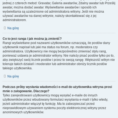
jednej z czterech metod: Gravatar, Galeria awatarów, Zdalny awatar lub Prześlij
awatar, można dodać awatar. Wyświetlanie awatarów i sposób ich
wyświetlania są uzależnione od administratora witryny. Jeśli nie można
używać awatarów na danej witrynie, należy skontaktować się z jej
administratorem.
Na górę
Co to jest ranga i jak można ją zmienić?
Rangi wyświetlane pod nazwami użytkowników oznaczają, ile postów dany
użytkownik napisał lub jaki ma status na forum, np. moderatora czy
administratora. Użytkownicy nie mogą bezpośrednio zmieniać stylu rang,
ponieważ ustawia je administrator witryny. Nie należy pisać postów tylko po to,
aby zwiększyć swój licznik postów i przez to swoją rangę. Większość witryn nie
toleruje takich działań i moderator lub administrator obniży licznik postów
takiego użytkownika.
Na górę
Podczas próby wysłania wiadomości e-mail do użytkownika witryna prosi
mnie o zalogowanie. Dlaczego?
Tylko zarejestrowani użytkownicy mogą wysyłać e-maile do innych
użytkowników przez wbudowany formularz wysyłania e-maili i tylko wtedy,
jeżeli administrator włączył tę funkcję. Ma to zabezpieczać przed
nieprawidłowym używaniem systemu poczty elektronicznej witryny przez
anonimowych użytkowników.