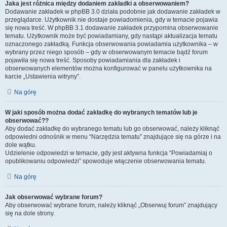
Jaka jest różnica między dodaniem zakładki a obserwowaniem?
Dodawanie zakładek w phpBB 3.0 działa podobnie jak dodawanie zakładek w
przeglądarce. Użytkownik nie dostaje powiadomienia, gdy w temacie pojawia
się nowa treść. W phpBB 3.1 dodawanie zakładek przypomina obserwowanie
tematu. Użytkownik może być powiadamiany, gdy nastąpi aktualizacja tematu
oznaczonego zakładką. Funkcja obserwowania powiadamia użytkownika – w
wybrany przez niego sposób – gdy w obserwowanym temacie bądź forum
pojawiła się nowa treść. Sposoby powiadamiania dla zakładek i
obserwowanych elementów można konfigurować w panelu użytkownika na
karcie „Ustawienia witryny”.
Na górę
W jaki sposób można dodać zakładkę do wybranych tematów lub je
obserwować??
Aby dodać zakładkę do wybranego tematu lub go obserwować, należy kliknąć
odpowiedni odnośnik w menu “Narzędzia tematu” znajdujące się na górze i na
dole wątku.
Udzielenie odpowiedzi w temacie, gdy jest aktywna funkcja “Powiadamiaj o
opublikowaniu odpowiedzi” spowoduje włączenie obserwowania tematu.
Na górę
Jak obserwować wybrane forum?
Aby obserwować wybrane forum, należy kliknąć „Obserwuj forum” znajdujący
się na dole strony.