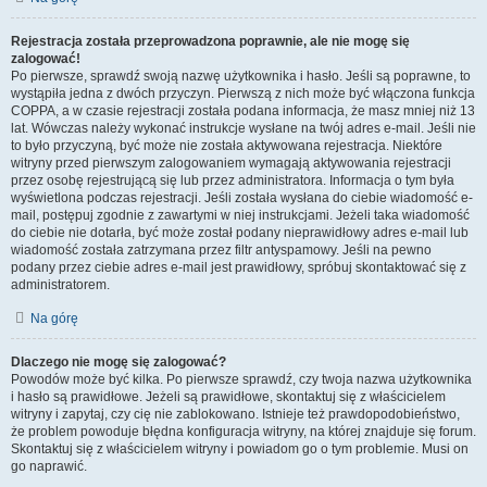
Rejestracja została przeprowadzona poprawnie, ale nie mogę się
zalogować!
Po pierwsze, sprawdź swoją nazwę użytkownika i hasło. Jeśli są poprawne, to
wystąpiła jedna z dwóch przyczyn. Pierwszą z nich może być włączona funkcja
COPPA, a w czasie rejestracji została podana informacja, że masz mniej niż 13
lat. Wówczas należy wykonać instrukcje wysłane na twój adres e-mail. Jeśli nie
to było przyczyną, być może nie została aktywowana rejestracja. Niektóre
witryny przed pierwszym zalogowaniem wymagają aktywowania rejestracji
przez osobę rejestrującą się lub przez administratora. Informacja o tym była
wyświetlona podczas rejestracji. Jeśli została wysłana do ciebie wiadomość e-
mail, postępuj zgodnie z zawartymi w niej instrukcjami. Jeżeli taka wiadomość
do ciebie nie dotarła, być może został podany nieprawidłowy adres e-mail lub
wiadomość została zatrzymana przez filtr antyspamowy. Jeśli na pewno
podany przez ciebie adres e-mail jest prawidłowy, spróbuj skontaktować się z
administratorem.
Na górę
Dlaczego nie mogę się zalogować?
Powodów może być kilka. Po pierwsze sprawdź, czy twoja nazwa użytkownika
i hasło są prawidłowe. Jeżeli są prawidłowe, skontaktuj się z właścicielem
witryny i zapytaj, czy cię nie zablokowano. Istnieje też prawdopodobieństwo,
że problem powoduje błędna konfiguracja witryny, na której znajduje się forum.
Skontaktuj się z właścicielem witryny i powiadom go o tym problemie. Musi on
go naprawić.