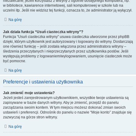
niezalecane, jeżeli korzystasz z witryny z ogólnie dostępnego komputera, np.
w bibliotece, kawiarence internetowej, sali komputerowej w szkole lub na
uczelni itp. Jeśli nie widzisz tej funkcji, oznacza to, że administrator ją wyłączył.
Na górę
Jak działa funkcja “Usuń ciasteczka witryny”?
Funkcja “Usuń ciasteczka witryny” usuwa ciasteczka utworzone przez phpBB
dzięki, którym użytkownik jest autoryzowany i logowany do witryny. Dostarczają
one również funkcję – jeśli została włączona przez administratora witryny –
śledzenia przeczytanych i nieprzeczytanych przez użytkownika postów. Jeśli
występują problemy z logowaniem/wylogowaniem, usunięcie ciasteczek może
być pomocne.
Na górę
Preferencje i ustawienia użytkownika
Jak zmienić moje ustawienia?
Jeżeli jesteś zarejestrowanym użytkownikiem, wszystkie twoje ustawienia są
zapisywane w bazie danych witryny. Aby je zmienić, przejdź do panelu
zarządzania swoim kontem. W tym miejscu możesz dokonać zmian swoich
ustawień i preferencji. Odnośnik do panelu o nazwie “Moje konto” znajduje się
zazwyczaj na górze stron witryny.
Na górę