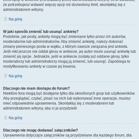
że potrzebujesz wstawić więcej opcji niż dozwolony limit, skontaktuj się z
administratorem witryny.
Na górę
W jaki sposób zmienić lub usunąć ankietę?
Podobnie, jak posty, ankiety mogą być zmieniane tylko przez ich autorów,
moderatorów lub administratorów. Aby zmienić ankietę, należy dokonać
zmiany pierwszego posta w wątku, z którym zawsze związana jest ankieta.
Jeśli nikt jeszcze nie oddał głosu w ankiecie, jej autor może usunąć ankietę lub
zmienić jej opcje. Jednakże, jeśli w ankiecie zostały już oddane głosy, tylko
moderatorzy lub administratorzy mogą ją zmienić, lub usunąć. Zapobiega to
modyfikowaniu ankiety w czasie jej trwania.
Na górę
Dlaczego nie mam dostępu do forum?
Niektóre fora mogą być dostępne tylko dla określonych grup lub użytkowników.
Aby przeglądać, czytać, pisać na nich lub wykonywać inne operacje, musisz
mieć odpowiednie uprawnienia. Skontaktuj się z moderatorem lub
administratorem witryny, aby ci je przydzielił.
Na górę
Dlaczego nie mogę dodawać załączników?
Uprawnienia dotyczące załączników są przydzielane dla każdego forum, dla