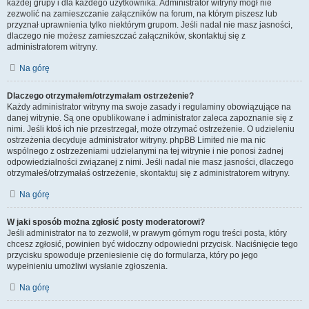
każdej grupy i dla każdego użytkownika. Administrator witryny mógł nie
zezwolić na zamieszczanie załączników na forum, na którym piszesz lub
przyznał uprawnienia tylko niektórym grupom. Jeśli nadal nie masz jasności,
dlaczego nie możesz zamieszczać załączników, skontaktuj się z
administratorem witryny.
Na górę
Dlaczego otrzymałem/otrzymałam ostrzeżenie?
Każdy administrator witryny ma swoje zasady i regulaminy obowiązujące na
danej witrynie. Są one opublikowane i administrator zaleca zapoznanie się z
nimi. Jeśli ktoś ich nie przestrzegał, może otrzymać ostrzeżenie. O udzieleniu
ostrzeżenia decyduje administrator witryny. phpBB Limited nie ma nic
wspólnego z ostrzeżeniami udzielanymi na tej witrynie i nie ponosi żadnej
odpowiedzialności związanej z nimi. Jeśli nadal nie masz jasności, dlaczego
otrzymałeś/otrzymałaś ostrzeżenie, skontaktuj się z administratorem witryny.
Na górę
W jaki sposób można zgłosić posty moderatorowi?
Jeśli administrator na to zezwolił, w prawym górnym rogu treści posta, który
chcesz zgłosić, powinien być widoczny odpowiedni przycisk. Naciśnięcie tego
przycisku spowoduje przeniesienie cię do formularza, który po jego
wypełnieniu umożliwi wysłanie zgłoszenia.
Na górę