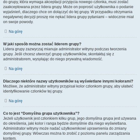
do grupy, która wymaga akceptacji przyjęcia nowego członka, musi zostać
zaakceptowana przez lidera grupy. Może on poprosić użytkownika o podanie
wyjaśnień, dlaczego chce on dołączyć do tej grupy. W przypadku otrzymania
negatywnej decyzji proszę nie nękać lidera grupy pytaniami – widocznie miał
on swoje powody.
Na górę
W jaki sposób można zostać liderem grupy?
Lidera grupy zazwyczaj mianuje administrator witryny podczas tworzenia
grupy. Jeśli chcesz utworzyć grupę użytkowników, skontaktuj się z
administratorem, wysyłając do niego prywatną wiadomość.
Na górę
Dlaczego niektóre nazwy użytkowników są wyświetlane innymi kolorami?
Możliwe, że administrator witryny przypisał kolor członkom grupy, aby ułatwić
identyfikowanie członków tej grupy.
Na górę
Co to jest “Domyślna grupa użytkownika”?
Jeżeli użytkownik jest członkiem kilku grup, jego domyślna grupa jest używana
do określenia, jaki kolor i ranga będzie domyślnie dla niego wyświetlana.
Administrator witryny może nadać użytkownikowi uprawnienia do zmiany
domyślnej grupy. Wówczas można to zrobić z poziomu panelu zarządzania
kontem.