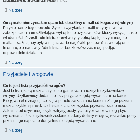
jakichkolwiek prywatnych wiadomości.
Na górę
Otrzymałem/otrzymałam spam lub obraźliwy e-mail od kogoś z tej witryny!
Przykro nam z tego powodu. System wysyłania e-maili witryny zawiera
zabezpieczenia umożliwiające wytropienie użytkowników, którzy wysyłają takie
wiadomości. Prześlij administratorowi witryny pełną kopię otrzymanego e-
maila – ważne, aby były w niej zawarte nagłówki, ponieważ zawierają one
informacje o nadawcy. Administrator będzie wówczas mógł podjąć
odpowiednie działania.
Na górę
Przyjaciele i wrogowie
Co to jest lista przyjaciół i wrogów?
Jest to lista, którą można użyć do organizowania różnych użytkowników
witryny. Użytkownicy dodani do listy przyjaciół będą wyświetleni na karcie
Przyjaciele
znajdującej się w panelu zarządzania kontem. Z tego poziomu
można szybko sprawdzić ich status, a także wysłać prywatną wiadomość.
Zależnie od używanego stylu witryny, posty tych użytkowników mogą być
wyróżniane. Jeśli użytkownik zostanie dodany do listy wrogów, wszystkie posty
przez niego napisane domyślnie nie będą wyświetlane.
Na górę