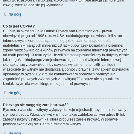
możliwość przypisania do grup użytkowników itp. Rejestracja zajmuje tylko
chwilę, więc zaleca się jej wykonanie.
Na górę
Co to jest COPPA?
COPPA, to skrót od Child Online Privacy and Protection Act – prawa
obowiązującego od 1998 roku w USA, nakładającego na właścicieli stron
internetowych, które potencjalnie mogą zbierać informacje od osób
małoletnich – mających mniej niż 13 lat – obowiązek posiadania pisemnej
zgody rodziców lub opiekunów prawnych na zbieranie informacji prywatnych
od osób poniżej 13 roku życia. Jeżeli nie masz pewności czy to dotyczy ciebie
jako kogoś próbującego zarejestrować się na danej witrynie internetowej –
skontaktuj się z prawnikiem, by uzyskać wyjaśnienie. phpBB Limited i
właściciele tej witryny nie dostarczają pomocy prawnej z wyjątkiem przypadku
opisanego w pytaniu „Z kim się kontaktować w sprawach nadużyć lub
zagadnień prawnych związanych z tą witryną?”, a także nie są punktem
kontaktowym dla wszelkiego rodzaju porad prawnych.
Na górę
Dlaczego nie mogę się zarejestrować?
Być może właściciel witryny wyłączył funkcję rejestracji, aby nie rejestrowały
się nowe osoby. Właściciel witryny mógł także zablokować twój adres IP lub
zabronił nazwy użytkownika, którą próbujesz zarejestrować. W sprawie
pomocy skontaktuj się z administratorem witryny.
Na górę