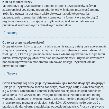
Kim są moderatorzy?
Moderatorzy są użytkownikami albo też grupami użytkowników, których
zadaniem jest codzienne przeglądanie forów. Mają oni możliwość zmiany
treści lub usuwania postów, a także blokowania, odblokowywania,
przenoszenia, usuwania i dzielenia tematów na forum, które moderują. Z
reguły moderatorzy czuwają, aby użytkownicy pisali na temat oraz nie
publikowali niewłaściwych i obraźliwych materiałów.
Na górę
Co to są grupy użytkowników?
Grupy użytkowników, to grupy, na jakie administratorzy dzielą całą społeczność
witryny, aby łatwiej było nimi zarządzać. Każdy użytkownik może należeć do
wielu grup, a każda grupa może mieć swoje własne uprawnienia. Dzięki temu
administratorzy mogą łatwo zmieniać uprawnienia wielu użytkowników naraz,
nadawać uprawnienia moderatora lub dawać dostęp użytkownikom do
prywatnego forum.
Na górę
Gdzie znajduje się spis grup użytkowników i jak można dołączyć do grupy?
Spis grup użytkowników można zobaczyć, otwierając kartę
Grupy
znajdującą
się w panelu zarządzania kontem, który otwiera się po kliknięciu odnośnika
Moje konto
. Nie wszystkie grupy są dostępne dla każdego. Niektóre mogą
wymagać akceptacji przyjęcia nowego członka, niektóre mogą być zamknięte,
a jeszcze inne mogą mieć ukrytych członków. Użytkownik może poprosić o
przyjęcie do danej grupy, naciskając odpowiedni przycisk. Prośba o przyjęcie