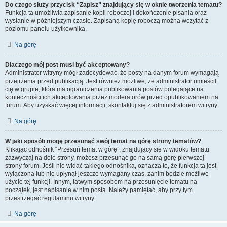
Do czego służy przycisk “Zapisz” znajdujący się w oknie tworzenia tematu?
Funkcja ta umożliwia zapisanie kopii roboczej i dokończenie pisania oraz
wysłanie w późniejszym czasie. Zapisaną kopię roboczą można wczytać z
poziomu panelu użytkownika.
Na górę
Dlaczego mój post musi być akceptowany?
Administrator witryny mógł zadecydować, że posty na danym forum wymagają
przejrzenia przed publikacją. Jest również możliwe, że administrator umieścił
cię w grupie, która ma ograniczenia publikowania postów polegające na
konieczności ich akceptowania przez moderatorów przed opublikowaniem na
forum. Aby uzyskać więcej informacji, skontaktuj się z administratorem witryny.
Na górę
W jaki sposób mogę przesunąć swój temat na górę strony tematów?
Klikając odnośnik “Przesuń temat w górę”, znajdujący się w widoku tematu
zazwyczaj na dole strony, możesz przesunąć go na samą górę pierwszej
strony forum. Jeśli nie widać takiego odnośnika, oznacza to, że funkcja ta jest
wyłączona lub nie upłynął jeszcze wymagany czas, zanim będzie możliwe
użycie tej funkcji. Innym, łatwym sposobem na przesunięcie tematu na
początek, jest napisanie w nim posta. Należy pamiętać, aby przy tym
przestrzegać regulaminu witryny.
Na górę