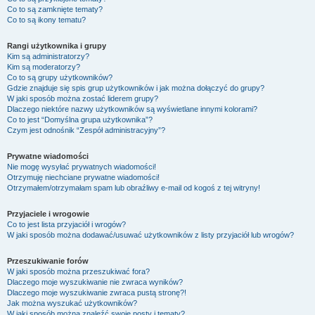
Co to są zamknięte tematy?
Co to są ikony tematu?
Rangi użytkownika i grupy
Kim są administratorzy?
Kim są moderatorzy?
Co to są grupy użytkowników?
Gdzie znajduje się spis grup użytkowników i jak można dołączyć do grupy?
W jaki sposób można zostać liderem grupy?
Dlaczego niektóre nazwy użytkowników są wyświetlane innymi kolorami?
Co to jest “Domyślna grupa użytkownika”?
Czym jest odnośnik “Zespół administracyjny”?
Prywatne wiadomości
Nie mogę wysyłać prywatnych wiadomości!
Otrzymuję niechciane prywatne wiadomości!
Otrzymałem/otrzymałam spam lub obraźliwy e-mail od kogoś z tej witryny!
Przyjaciele i wrogowie
Co to jest lista przyjaciół i wrogów?
W jaki sposób można dodawać/usuwać użytkowników z listy przyjaciół lub wrogów?
Przeszukiwanie forów
W jaki sposób można przeszukiwać fora?
Dlaczego moje wyszukiwanie nie zwraca wyników?
Dlaczego moje wyszukiwanie zwraca pustą stronę?!
Jak można wyszukać użytkowników?
W jaki sposób można znaleźć swoje posty i tematy?