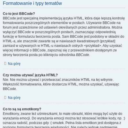
Formatowanie i typy tematów
Co to jest BBCode?
BBCode jest specjalną implementacją języka HTML, która daje lepszą kontrolę
formatowania poszczególnych elementów w postach. Używanie BBCode na
forum jest uzależnione od ustawień określanych przez administratora. Można
wyłączyć BBCode w poszczególnych postach, zaznaczając odpowiednią
funkcję w formularzu tworzenia posta. Sam BBCode jest podobny w składni do
HTML-a, ale znaczniki zawarte są w nawiasach kwadratowych [przykład]
zamiast w używanych w HTML-u nawiasach ostrych <przykład>. Aby uzyskać
więcej informacji o BBCode, zapoznaj się z przewodnikiem dostępnym ze
strony tworzenia posta po kliknięciu odnośnika
BBCode
.
Na górę
Czy można używać języka HTML?
Nie. Nie można używać i przetwarzać znaczników HTML na tej witrynie.
Większość formatowania, które dostarcza HTML, można uzyskać, używając
BBCode.
Na górę
Co to są są emotikony?
Emotikony, zwane też uśmieszkami, to małe obrazki, które mogą być użyte do
wyrażania emocji. Do wyrażania emocji można też stosować krótkie kody, np. :)
oznacza radość, podczas gdy :( smutek. Pełna lista emotikon jest dostępna z
poziomu formularza tworzenia wiadomości. Nie należy jednak nadmiernie