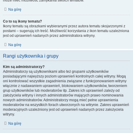
może mieć możliwość zamykania swoich tematów.
Na górę
Co to są ikony tematu?
Ikony tematu są obrazkami wybieranymi przez autora tematu skojarzonymi z
postami – sugerują ich treść. Możliwość korzystania z ikon tematu uzależniona
jest od uprawnień nadanych przez administratora witryny.
Na górę
Rangi użytkownika i grupy
Kim są administratorzy?
Administratorzy są użytkownikami albo też grupami użytkowników
posiadającymi najwyższy poziom uprawnień kontrolnych całej witryny. Mogą
oni kontrolować wszystkie zagadnienia związane z funkcjonowaniem witryny
włącznie z nadawaniem uprawnień, blokowaniem użytkowników, tworzeniem
grup użytkowników lub moderatorów itp. Zakres ich uprawnień zależy od
założyciela witryny i innych administratorów mających prawo nominowania
nowych administratorów. Administratorzy mogą mieć pełne uprawnienia
moderatorów na wszystkich forach utworzonych na witrynie. Zakres uprawnień
moderacyjnych uzależniony jest od uprawnień nadanych przez założyciela
witryny.
Na górę