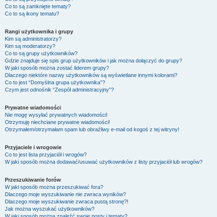
Co to są zamknięte tematy?
Co to są ikony tematu?
Rangi użytkownika i grupy
Kim są administratorzy?
Kim są moderatorzy?
Co to są grupy użytkowników?
Gdzie znajduje się spis grup użytkowników i jak można dołączyć do grupy?
W jaki sposób można zostać liderem grupy?
Dlaczego niektóre nazwy użytkowników są wyświetlane innymi kolorami?
Co to jest “Domyślna grupa użytkownika”?
Czym jest odnośnik “Zespół administracyjny”?
Prywatne wiadomości
Nie mogę wysyłać prywatnych wiadomości!
Otrzymuję niechciane prywatne wiadomości!
Otrzymałem/otrzymałam spam lub obraźliwy e-mail od kogoś z tej witryny!
Przyjaciele i wrogowie
Co to jest lista przyjaciół i wrogów?
W jaki sposób można dodawać/usuwać użytkowników z listy przyjaciół lub wrogów?
Przeszukiwanie forów
W jaki sposób można przeszukiwać fora?
Dlaczego moje wyszukiwanie nie zwraca wyników?
Dlaczego moje wyszukiwanie zwraca pustą stronę?!
Jak można wyszukać użytkowników?
W jaki sposób można znaleźć swoje posty i tematy?