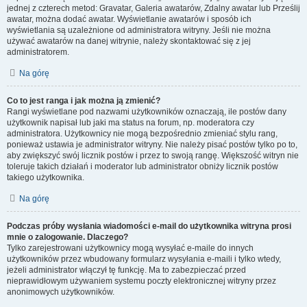
jednej z czterech metod: Gravatar, Galeria awatarów, Zdalny awatar lub Prześlij
awatar, można dodać awatar. Wyświetlanie awatarów i sposób ich
wyświetlania są uzależnione od administratora witryny. Jeśli nie można
używać awatarów na danej witrynie, należy skontaktować się z jej
administratorem.
Na górę
Co to jest ranga i jak można ją zmienić?
Rangi wyświetlane pod nazwami użytkowników oznaczają, ile postów dany
użytkownik napisał lub jaki ma status na forum, np. moderatora czy
administratora. Użytkownicy nie mogą bezpośrednio zmieniać stylu rang,
ponieważ ustawia je administrator witryny. Nie należy pisać postów tylko po to,
aby zwiększyć swój licznik postów i przez to swoją rangę. Większość witryn nie
toleruje takich działań i moderator lub administrator obniży licznik postów
takiego użytkownika.
Na górę
Podczas próby wysłania wiadomości e-mail do użytkownika witryna prosi
mnie o zalogowanie. Dlaczego?
Tylko zarejestrowani użytkownicy mogą wysyłać e-maile do innych
użytkowników przez wbudowany formularz wysyłania e-maili i tylko wtedy,
jeżeli administrator włączył tę funkcję. Ma to zabezpieczać przed
nieprawidłowym używaniem systemu poczty elektronicznej witryny przez
anonimowych użytkowników.