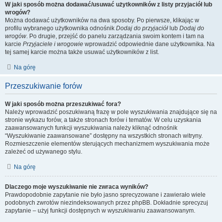
W jaki sposób można dodawać/usuwać użytkowników z listy przyjaciół lub
wrogów?
Można dodawać użytkowników na dwa sposoby. Po pierwsze, klikając w
profilu wybranego użytkownika odnośnik
Dodaj do przyjaciół
lub
Dodaj do
wrogów
. Po drugie, przejść do panelu zarządzania swoim kontem i tam na
karcie
Przyjaciele i wrogowie
wprowadzić odpowiednie dane użytkownika. Na
tej samej karcie można także usuwać użytkowników z list.
Na górę
Przeszukiwanie forów
W jaki sposób można przeszukiwać fora?
Należy wprowadzić poszukiwaną frazę w pole wyszukiwania znajdujące się na
stronie wykazu forów, a także stronach forów i tematów. W celu uzyskania
zaawansowanych funkcji wyszukiwania należy kliknąć odnośnik
“Wyszukiwanie zaawansowane” dostępny na wszystkich stronach witryny.
Rozmieszczenie elementów sterujących mechanizmem wyszukiwania może
zależeć od używanego stylu.
Na górę
Dlaczego moje wyszukiwanie nie zwraca wyników?
Prawdopodobnie zapytanie nie było jasno sprecyzowane i zawierało wiele
podobnych zwrotów niezindeksowanych przez phpBB. Dokładnie sprecyzuj
zapytanie – użyj funkcji dostępnych w wyszukiwaniu zaawansowanym.