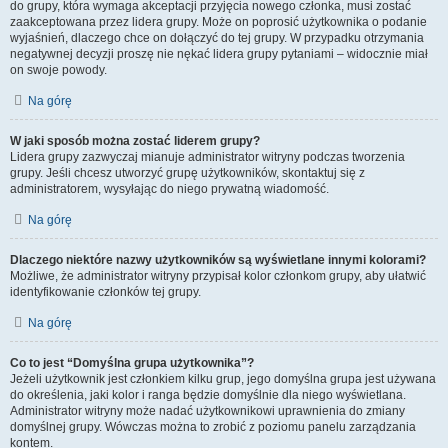
do grupy, która wymaga akceptacji przyjęcia nowego członka, musi zostać
zaakceptowana przez lidera grupy. Może on poprosić użytkownika o podanie
wyjaśnień, dlaczego chce on dołączyć do tej grupy. W przypadku otrzymania
negatywnej decyzji proszę nie nękać lidera grupy pytaniami – widocznie miał
on swoje powody.
Na górę
W jaki sposób można zostać liderem grupy?
Lidera grupy zazwyczaj mianuje administrator witryny podczas tworzenia
grupy. Jeśli chcesz utworzyć grupę użytkowników, skontaktuj się z
administratorem, wysyłając do niego prywatną wiadomość.
Na górę
Dlaczego niektóre nazwy użytkowników są wyświetlane innymi kolorami?
Możliwe, że administrator witryny przypisał kolor członkom grupy, aby ułatwić
identyfikowanie członków tej grupy.
Na górę
Co to jest “Domyślna grupa użytkownika”?
Jeżeli użytkownik jest członkiem kilku grup, jego domyślna grupa jest używana
do określenia, jaki kolor i ranga będzie domyślnie dla niego wyświetlana.
Administrator witryny może nadać użytkownikowi uprawnienia do zmiany
domyślnej grupy. Wówczas można to zrobić z poziomu panelu zarządzania
kontem.