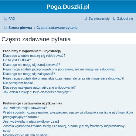
Poga.Duszki.pl
FAQ
Zarejestruj się
Zaloguj się
Strona główna
Często zadawane pytania
Często zadawane pytania
Problemy z logowaniem i rejestracją
Dlaczego w ogóle muszę się rejestrować?
Co to jest COPPA?
Dlaczego nie mogę się zarejestrować?
Rejestracja została przeprowadzona poprawnie, ale nie mogę się zalogować!
Dlaczego nie mogę się zalogować?
Rejestracja została dokonana jakiś czas temu, ale teraz nie mogę się zalogować?!
Nie pamiętam hasła!
Dlaczego następuje automatyczne wylogowanie?
Jak działa funkcja “Usuń ciasteczka witryny”?
Preferencje i ustawienia użytkownika
Jak zmienić moje ustawienia?
W jaki sposób można zapobiec wyświetlaniu nazwy użytkownika na liście użytkowników
przeglądających forum?
Jest wyświetlany nieprawidłowy czas!
Została wykonana zmiana strefy czasowej, a nadal jest wyświetlany nieprawidłowy
czas!
Mojego języka nie ma na liście!