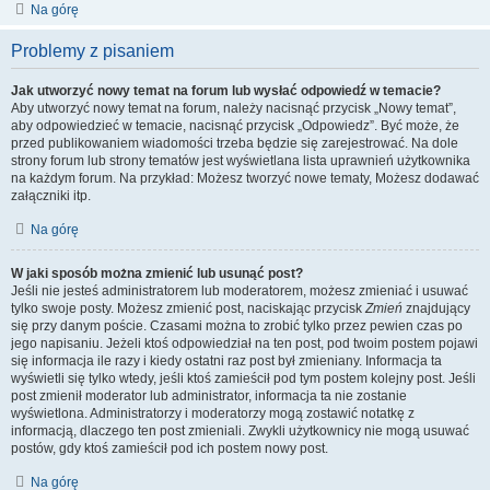
Na górę
Problemy z pisaniem
Jak utworzyć nowy temat na forum lub wysłać odpowiedź w temacie?
Aby utworzyć nowy temat na forum, należy nacisnąć przycisk „Nowy temat”,
aby odpowiedzieć w temacie, nacisnąć przycisk „Odpowiedz”. Być może, że
przed publikowaniem wiadomości trzeba będzie się zarejestrować. Na dole
strony forum lub strony tematów jest wyświetlana lista uprawnień użytkownika
na każdym forum. Na przykład: Możesz tworzyć nowe tematy, Możesz dodawać
załączniki itp.
Na górę
W jaki sposób można zmienić lub usunąć post?
Jeśli nie jesteś administratorem lub moderatorem, możesz zmieniać i usuwać
tylko swoje posty. Możesz zmienić post, naciskając przycisk
Zmień
znajdujący
się przy danym poście. Czasami można to zrobić tylko przez pewien czas po
jego napisaniu. Jeżeli ktoś odpowiedział na ten post, pod twoim postem pojawi
się informacja ile razy i kiedy ostatni raz post był zmieniany. Informacja ta
wyświetli się tylko wtedy, jeśli ktoś zamieścił pod tym postem kolejny post. Jeśli
post zmienił moderator lub administrator, informacja ta nie zostanie
wyświetlona. Administratorzy i moderatorzy mogą zostawić notatkę z
informacją, dlaczego ten post zmieniali. Zwykli użytkownicy nie mogą usuwać
postów, gdy ktoś zamieścił pod ich postem nowy post.
Na górę