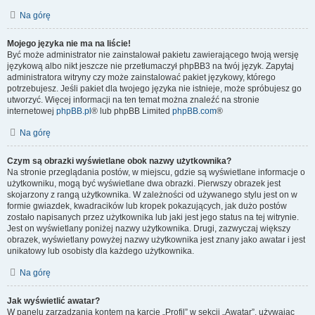
Na górę
Mojego języka nie ma na liście!
Być może administrator nie zainstalował pakietu zawierającego twoją wersję
językową albo nikt jeszcze nie przetłumaczył phpBB3 na twój język. Zapytaj
administratora witryny czy może zainstalować pakiet językowy, którego
potrzebujesz. Jeśli pakiet dla twojego języka nie istnieje, może spróbujesz go
utworzyć. Więcej informacji na ten temat można znaleźć na stronie
internetowej
phpBB.pl
® lub phpBB Limited
phpBB.com
®
Na górę
Czym są obrazki wyświetlane obok nazwy użytkownika?
Na stronie przeglądania postów, w miejscu, gdzie są wyświetlane informacje o
użytkowniku, mogą być wyświetlane dwa obrazki. Pierwszy obrazek jest
skojarzony z rangą użytkownika. W zależności od używanego stylu jest on w
formie gwiazdek, kwadracików lub kropek pokazujących, jak dużo postów
zostało napisanych przez użytkownika lub jaki jest jego status na tej witrynie.
Jest on wyświetlany poniżej nazwy użytkownika. Drugi, zazwyczaj większy
obrazek, wyświetlany powyżej nazwy użytkownika jest znany jako awatar i jest
unikatowy lub osobisty dla każdego użytkownika.
Na górę
Jak wyświetlić awatar?
W panelu zarządzania kontem na karcie „Profil” w sekcji „Awatar”, używając