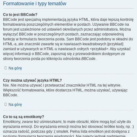
Formatowanie i typy tematów
Co to jest BBCode?
BBCode jest specjalną implementacją języka HTML, która daje lepszą kontrolę
formatowania poszczególnych elementów w postach. Używanie BBCode na
forum jest uzależnione od ustawień określanych przez administratora. Można
wyłączyć BBCode w poszczególnych postach, zaznaczając odpowiednią
funkcję w formularzu tworzenia posta. Sam BBCode jest podobny w składni do
HTML-a, ale znaczniki zawarte są w nawiasach kwadratowych [przykład]
zamiast w używanych w HTML-u nawiasach ostrych <przykład>. Aby uzyskać
więcej informacji o BBCode, zapoznaj się z przewodnikiem dostępnym ze
strony tworzenia posta po kliknięciu odnośnika
BBCode
.
Na górę
Czy można używać języka HTML?
Nie. Nie można używać i przetwarzać znaczników HTML na tej witrynie.
Większość formatowania, które dostarcza HTML, można uzyskać, używając
BBCode.
Na górę
Co to są są emotikony?
Emotikony, zwane też uśmieszkami, to małe obrazki, które mogą być użyte do
wyrażania emocji. Do wyrażania emocji można też stosować krótkie kody, np. :)
oznacza radość, podczas gdy :( smutek. Pełna lista emotikon jest dostępna z
poziomu formularza tworzenia wiadomości. Nie należy jednak nadmiernie