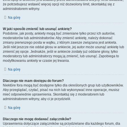
że potrzebujesz wstawić więcej opcji niż dozwolony limit, skontaktuj się z
administratorem witryny.
Na górę
W jaki sposób zmienić lub usunąć ankietę?
Podobnie, jak posty, ankiety mogą być zmieniane tylko przez ich autorów,
moderatorów lub administratorów. Aby zmienić ankietę, należy dokonać
zmiany pierwszego posta w wątku, z którym zawsze związana jest ankieta.
Jeśli nikt jeszcze nie oddał głosu w ankiecie, jej autor może usunąć ankietę lub
zmienić jej opcje. Jednakże, jeśli w ankiecie zostały już oddane głosy, tylko
moderatorzy lub administratorzy mogą ją zmienić, lub usunąć. Zapobiega to
modyfikowaniu ankiety w czasie jej trwania.
Na górę
Dlaczego nie mam dostępu do forum?
Niektóre fora mogą być dostępne tylko dla określonych grup lub użytkowników.
Aby przeglądać, czytać, pisać na nich lub wykonywać inne operacje, musisz
mieć odpowiednie uprawnienia. Skontaktuj się z moderatorem lub
administratorem witryny, aby ci je przydzielił.
Na górę
Dlaczego nie mogę dodawać załączników?
Uprawnienia dotyczące załączników są przydzielane dla każdego forum, dla