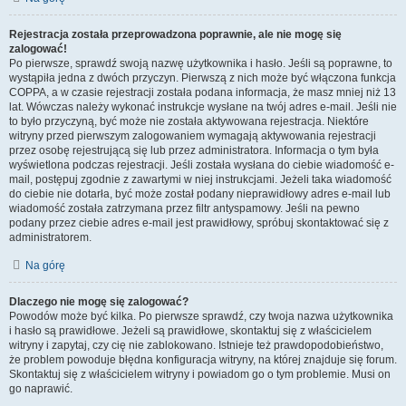
Rejestracja została przeprowadzona poprawnie, ale nie mogę się
zalogować!
Po pierwsze, sprawdź swoją nazwę użytkownika i hasło. Jeśli są poprawne, to
wystąpiła jedna z dwóch przyczyn. Pierwszą z nich może być włączona funkcja
COPPA, a w czasie rejestracji została podana informacja, że masz mniej niż 13
lat. Wówczas należy wykonać instrukcje wysłane na twój adres e-mail. Jeśli nie
to było przyczyną, być może nie została aktywowana rejestracja. Niektóre
witryny przed pierwszym zalogowaniem wymagają aktywowania rejestracji
przez osobę rejestrującą się lub przez administratora. Informacja o tym była
wyświetlona podczas rejestracji. Jeśli została wysłana do ciebie wiadomość e-
mail, postępuj zgodnie z zawartymi w niej instrukcjami. Jeżeli taka wiadomość
do ciebie nie dotarła, być może został podany nieprawidłowy adres e-mail lub
wiadomość została zatrzymana przez filtr antyspamowy. Jeśli na pewno
podany przez ciebie adres e-mail jest prawidłowy, spróbuj skontaktować się z
administratorem.
Na górę
Dlaczego nie mogę się zalogować?
Powodów może być kilka. Po pierwsze sprawdź, czy twoja nazwa użytkownika
i hasło są prawidłowe. Jeżeli są prawidłowe, skontaktuj się z właścicielem
witryny i zapytaj, czy cię nie zablokowano. Istnieje też prawdopodobieństwo,
że problem powoduje błędna konfiguracja witryny, na której znajduje się forum.
Skontaktuj się z właścicielem witryny i powiadom go o tym problemie. Musi on
go naprawić.