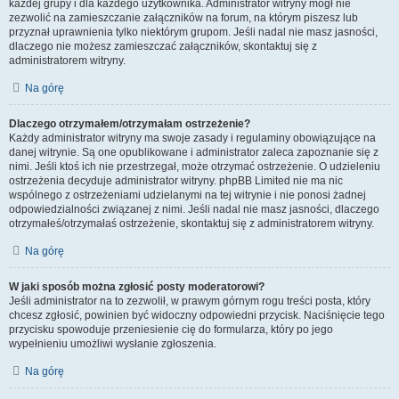
każdej grupy i dla każdego użytkownika. Administrator witryny mógł nie
zezwolić na zamieszczanie załączników na forum, na którym piszesz lub
przyznał uprawnienia tylko niektórym grupom. Jeśli nadal nie masz jasności,
dlaczego nie możesz zamieszczać załączników, skontaktuj się z
administratorem witryny.
Na górę
Dlaczego otrzymałem/otrzymałam ostrzeżenie?
Każdy administrator witryny ma swoje zasady i regulaminy obowiązujące na
danej witrynie. Są one opublikowane i administrator zaleca zapoznanie się z
nimi. Jeśli ktoś ich nie przestrzegał, może otrzymać ostrzeżenie. O udzieleniu
ostrzeżenia decyduje administrator witryny. phpBB Limited nie ma nic
wspólnego z ostrzeżeniami udzielanymi na tej witrynie i nie ponosi żadnej
odpowiedzialności związanej z nimi. Jeśli nadal nie masz jasności, dlaczego
otrzymałeś/otrzymałaś ostrzeżenie, skontaktuj się z administratorem witryny.
Na górę
W jaki sposób można zgłosić posty moderatorowi?
Jeśli administrator na to zezwolił, w prawym górnym rogu treści posta, który
chcesz zgłosić, powinien być widoczny odpowiedni przycisk. Naciśnięcie tego
przycisku spowoduje przeniesienie cię do formularza, który po jego
wypełnieniu umożliwi wysłanie zgłoszenia.
Na górę