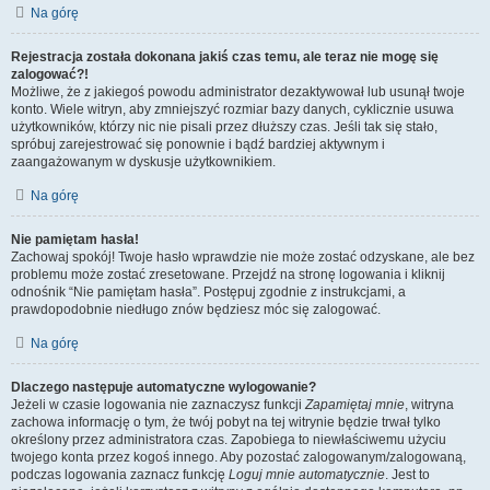
Na górę
Rejestracja została dokonana jakiś czas temu, ale teraz nie mogę się
zalogować?!
Możliwe, że z jakiegoś powodu administrator dezaktywował lub usunął twoje
konto. Wiele witryn, aby zmniejszyć rozmiar bazy danych, cyklicznie usuwa
użytkowników, którzy nic nie pisali przez dłuższy czas. Jeśli tak się stało,
spróbuj zarejestrować się ponownie i bądź bardziej aktywnym i
zaangażowanym w dyskusje użytkownikiem.
Na górę
Nie pamiętam hasła!
Zachowaj spokój! Twoje hasło wprawdzie nie może zostać odzyskane, ale bez
problemu może zostać zresetowane. Przejdź na stronę logowania i kliknij
odnośnik “Nie pamiętam hasła”. Postępuj zgodnie z instrukcjami, a
prawdopodobnie niedługo znów będziesz móc się zalogować.
Na górę
Dlaczego następuje automatyczne wylogowanie?
Jeżeli w czasie logowania nie zaznaczysz funkcji
Zapamiętaj mnie
, witryna
zachowa informację o tym, że twój pobyt na tej witrynie będzie trwał tylko
określony przez administratora czas. Zapobiega to niewłaściwemu użyciu
twojego konta przez kogoś innego. Aby pozostać zalogowanym/zalogowaną,
podczas logowania zaznacz funkcję
Loguj mnie automatycznie
. Jest to