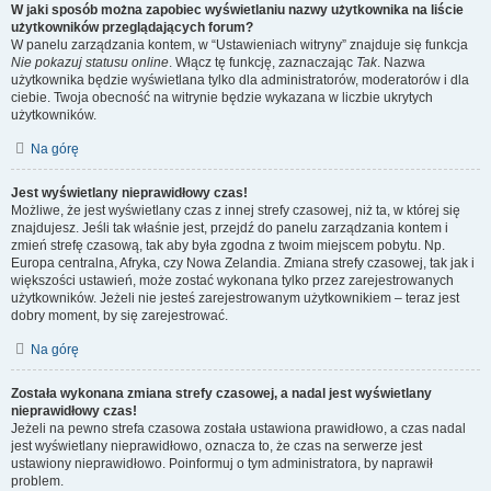
W jaki sposób można zapobiec wyświetlaniu nazwy użytkownika na liście
użytkowników przeglądających forum?
W panelu zarządzania kontem, w “Ustawieniach witryny” znajduje się funkcja
Nie pokazuj statusu online
. Włącz tę funkcję, zaznaczając
Tak
. Nazwa
użytkownika będzie wyświetlana tylko dla administratorów, moderatorów i dla
ciebie. Twoja obecność na witrynie będzie wykazana w liczbie ukrytych
użytkowników.
Na górę
Jest wyświetlany nieprawidłowy czas!
Możliwe, że jest wyświetlany czas z innej strefy czasowej, niż ta, w której się
znajdujesz. Jeśli tak właśnie jest, przejdź do panelu zarządzania kontem i
zmień strefę czasową, tak aby była zgodna z twoim miejscem pobytu. Np.
Europa centralna, Afryka, czy Nowa Zelandia. Zmiana strefy czasowej, tak jak i
większości ustawień, może zostać wykonana tylko przez zarejestrowanych
użytkowników. Jeżeli nie jesteś zarejestrowanym użytkownikiem – teraz jest
dobry moment, by się zarejestrować.
Na górę
Została wykonana zmiana strefy czasowej, a nadal jest wyświetlany
nieprawidłowy czas!
Jeżeli na pewno strefa czasowa została ustawiona prawidłowo, a czas nadal
jest wyświetlany nieprawidłowo, oznacza to, że czas na serwerze jest
ustawiony nieprawidłowo. Poinformuj o tym administratora, by naprawił
problem.