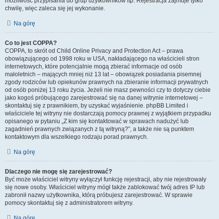
możliwość przypisania do grup użytkowników itp. Rejestracja zajmuje tylko
chwilę, więc zaleca się jej wykonanie.
Na górę
Co to jest COPPA?
COPPA, to skrót od Child Online Privacy and Protection Act – prawa
obowiązującego od 1998 roku w USA, nakładającego na właścicieli stron
internetowych, które potencjalnie mogą zbierać informacje od osób
małoletnich – mających mniej niż 13 lat – obowiązek posiadania pisemnej
zgody rodziców lub opiekunów prawnych na zbieranie informacji prywatnych
od osób poniżej 13 roku życia. Jeżeli nie masz pewności czy to dotyczy ciebie
jako kogoś próbującego zarejestrować się na danej witrynie internetowej –
skontaktuj się z prawnikiem, by uzyskać wyjaśnienie. phpBB Limited i
właściciele tej witryny nie dostarczają pomocy prawnej z wyjątkiem przypadku
opisanego w pytaniu „Z kim się kontaktować w sprawach nadużyć lub
zagadnień prawnych związanych z tą witryną?”, a także nie są punktem
kontaktowym dla wszelkiego rodzaju porad prawnych.
Na górę
Dlaczego nie mogę się zarejestrować?
Być może właściciel witryny wyłączył funkcję rejestracji, aby nie rejestrowały
się nowe osoby. Właściciel witryny mógł także zablokować twój adres IP lub
zabronił nazwy użytkownika, którą próbujesz zarejestrować. W sprawie
pomocy skontaktuj się z administratorem witryny.
Na górę