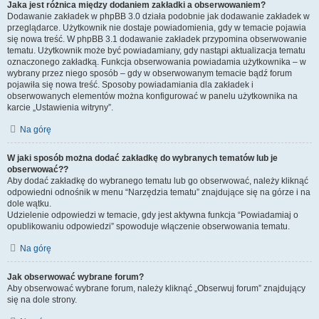
Jaka jest różnica między dodaniem zakładki a obserwowaniem?
Dodawanie zakładek w phpBB 3.0 działa podobnie jak dodawanie zakładek w
przeglądarce. Użytkownik nie dostaje powiadomienia, gdy w temacie pojawia
się nowa treść. W phpBB 3.1 dodawanie zakładek przypomina obserwowanie
tematu. Użytkownik może być powiadamiany, gdy nastąpi aktualizacja tematu
oznaczonego zakładką. Funkcja obserwowania powiadamia użytkownika – w
wybrany przez niego sposób – gdy w obserwowanym temacie bądź forum
pojawiła się nowa treść. Sposoby powiadamiania dla zakładek i
obserwowanych elementów można konfigurować w panelu użytkownika na
karcie „Ustawienia witryny”.
Na górę
W jaki sposób można dodać zakładkę do wybranych tematów lub je
obserwować??
Aby dodać zakładkę do wybranego tematu lub go obserwować, należy kliknąć
odpowiedni odnośnik w menu “Narzędzia tematu” znajdujące się na górze i na
dole wątku.
Udzielenie odpowiedzi w temacie, gdy jest aktywna funkcja “Powiadamiaj o
opublikowaniu odpowiedzi” spowoduje włączenie obserwowania tematu.
Na górę
Jak obserwować wybrane forum?
Aby obserwować wybrane forum, należy kliknąć „Obserwuj forum” znajdujący
się na dole strony.