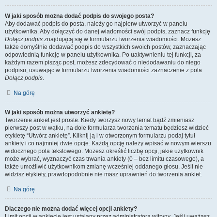
W jaki sposób można dodać podpis do swojego posta?
Aby dodawać podpis do posta, należy go najpierw utworzyć w panelu
użytkownika. Aby dołączyć do danej wiadomości swój podpis, zaznacz funkcję
Dołącz podpis
znajdującą się w formularzu tworzenia wiadomości. Możesz
także domyślnie dodawać podpis do wszystkich swoich postów, zaznaczając
odpowiednią funkcję w panelu użytkownika. Po uaktywnieniu tej funkcji, za
każdym razem pisząc post, możesz zdecydować o niedodawaniu do niego
podpisu, usuwając w formularzu tworzenia wiadomości zaznaczenie z pola
Dołącz podpis
.
Na górę
W jaki sposób można utworzyć ankietę?
Tworzenie ankiet jest proste. Kiedy tworzysz nowy temat bądź zmieniasz
pierwszy post w wątku, na dole formularza tworzenia tematu będziesz widzieć
etykietę “Utwórz ankietę”. Kliknij ją i w otworzonym formularzu podaj tytuł
ankiety i co najmniej dwie opcje. Każdą opcję należy wpisać w nowym wierszu
widocznego pola tekstowego. Możesz określić liczbę opcji, jakie użytkownik
może wybrać, wyznaczyć czas trwania ankiety (0 – bez limitu czasowego), a
także umożliwić użytkownikom zmianę wcześniej oddanego głosu. Jeśli nie
widzisz etykiety, prawdopodobnie nie masz uprawnień do tworzenia ankiet.
Na górę
Dlaczego nie można dodać więcej opcji ankiety?
Limit opcji w ankiecie jest ustalany przez administratora witryny. Jeśli uważasz,