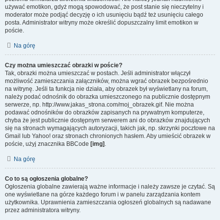
używać emotikon, gdyż mogą spowodować, że post stanie się nieczytelny i
moderator może podjąć decyzję o ich usunięciu bądź też usunięciu całego
posta. Administrator witryny może określić dopuszczalny limit emotikon w
poście.
Na górę
Czy można umieszczać obrazki w poście?
Tak, obrazki można umieszczać w postach. Jeśli administrator włączył
możliwość zamieszczania załączników, można wgrać obrazek bezpośrednio
na witrynę. Jeśli ta funkcja nie działa, aby obrazek był wyświetlany na forum,
należy podać odnośnik do obrazka umieszczonego na publicznie dostępnym
serwerze, np. http://www.jakas_strona.com/moj_obrazek.gif. Nie można
podawać odnośników do obrazków zapisanych na prywatnym komputerze,
chyba że jest publicznie dostępnym serwerem ani do obrazków znajdujących
się na stronach wymagających autoryzacji, takich jak, np. skrzynki pocztowe na
Gmail lub Yahoo! oraz stronach chronionych hasłem. Aby umieścić obrazek w
poście, użyj znacznika BBCode
[img]
.
Na górę
Co to są ogłoszenia globalne?
Ogłoszenia globalne zawierają ważne informacje i należy zawsze je czytać. Są
one wyświetlane na górze każdego forum i w panelu zarządzania kontem
użytkownika. Uprawnienia zamieszczania ogłoszeń globalnych są nadawane
przez administratora witryny.