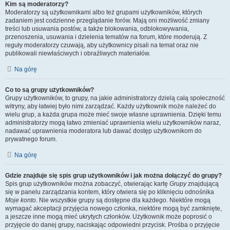
Kim są moderatorzy?
Moderatorzy są użytkownikami albo też grupami użytkowników, których
zadaniem jest codzienne przeglądanie forów. Mają oni możliwość zmiany
treści lub usuwania postów, a także blokowania, odblokowywania,
przenoszenia, usuwania i dzielenia tematów na forum, które moderują. Z
reguły moderatorzy czuwają, aby użytkownicy pisali na temat oraz nie
publikowali niewłaściwych i obraźliwych materiałów.
Na górę
Co to są grupy użytkowników?
Grupy użytkowników, to grupy, na jakie administratorzy dzielą całą społeczność
witryny, aby łatwiej było nimi zarządzać. Każdy użytkownik może należeć do
wielu grup, a każda grupa może mieć swoje własne uprawnienia. Dzięki temu
administratorzy mogą łatwo zmieniać uprawnienia wielu użytkowników naraz,
nadawać uprawnienia moderatora lub dawać dostęp użytkownikom do
prywatnego forum.
Na górę
Gdzie znajduje się spis grup użytkowników i jak można dołączyć do grupy?
Spis grup użytkowników można zobaczyć, otwierając kartę
Grupy
znajdującą
się w panelu zarządzania kontem, który otwiera się po kliknięciu odnośnika
Moje konto
. Nie wszystkie grupy są dostępne dla każdego. Niektóre mogą
wymagać akceptacji przyjęcia nowego członka, niektóre mogą być zamknięte,
a jeszcze inne mogą mieć ukrytych członków. Użytkownik może poprosić o
przyjęcie do danej grupy, naciskając odpowiedni przycisk. Prośba o przyjęcie