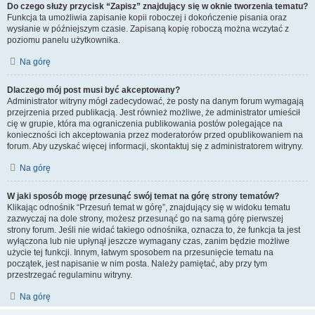
Do czego służy przycisk “Zapisz” znajdujący się w oknie tworzenia tematu?
Funkcja ta umożliwia zapisanie kopii roboczej i dokończenie pisania oraz
wysłanie w późniejszym czasie. Zapisaną kopię roboczą można wczytać z
poziomu panelu użytkownika.
Na górę
Dlaczego mój post musi być akceptowany?
Administrator witryny mógł zadecydować, że posty na danym forum wymagają
przejrzenia przed publikacją. Jest również możliwe, że administrator umieścił
cię w grupie, która ma ograniczenia publikowania postów polegające na
konieczności ich akceptowania przez moderatorów przed opublikowaniem na
forum. Aby uzyskać więcej informacji, skontaktuj się z administratorem witryny.
Na górę
W jaki sposób mogę przesunąć swój temat na górę strony tematów?
Klikając odnośnik “Przesuń temat w górę”, znajdujący się w widoku tematu
zazwyczaj na dole strony, możesz przesunąć go na samą górę pierwszej
strony forum. Jeśli nie widać takiego odnośnika, oznacza to, że funkcja ta jest
wyłączona lub nie upłynął jeszcze wymagany czas, zanim będzie możliwe
użycie tej funkcji. Innym, łatwym sposobem na przesunięcie tematu na
początek, jest napisanie w nim posta. Należy pamiętać, aby przy tym
przestrzegać regulaminu witryny.
Na górę