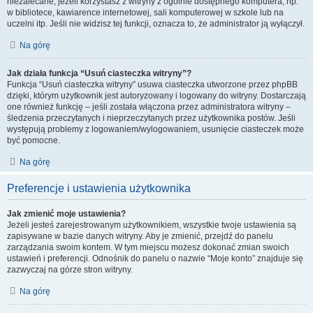
niezalecane, jeżeli korzystasz z witryny z ogólnie dostępnego komputera, np.
w bibliotece, kawiarence internetowej, sali komputerowej w szkole lub na
uczelni itp. Jeśli nie widzisz tej funkcji, oznacza to, że administrator ją wyłączył.
Na górę
Jak działa funkcja “Usuń ciasteczka witryny”?
Funkcja “Usuń ciasteczka witryny” usuwa ciasteczka utworzone przez phpBB
dzięki, którym użytkownik jest autoryzowany i logowany do witryny. Dostarczają
one również funkcję – jeśli została włączona przez administratora witryny –
śledzenia przeczytanych i nieprzeczytanych przez użytkownika postów. Jeśli
występują problemy z logowaniem/wylogowaniem, usunięcie ciasteczek może
być pomocne.
Na górę
Preferencje i ustawienia użytkownika
Jak zmienić moje ustawienia?
Jeżeli jesteś zarejestrowanym użytkownikiem, wszystkie twoje ustawienia są
zapisywane w bazie danych witryny. Aby je zmienić, przejdź do panelu
zarządzania swoim kontem. W tym miejscu możesz dokonać zmian swoich
ustawień i preferencji. Odnośnik do panelu o nazwie “Moje konto” znajduje się
zazwyczaj na górze stron witryny.
Na górę