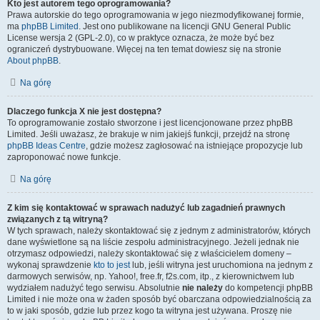
Kto jest autorem tego oprogramowania?
Prawa autorskie do tego oprogramowania w jego niezmodyfikowanej formie,
ma
phpBB Limited
. Jest ono publikowane na licencji GNU General Public
License wersja 2 (GPL-2.0), co w praktyce oznacza, że może być bez
ograniczeń dystrybuowane. Więcej na ten temat dowiesz się na stronie
About phpBB
.
Na górę
Dlaczego funkcja X nie jest dostępna?
To oprogramowanie zostało stworzone i jest licencjonowane przez phpBB
Limited. Jeśli uważasz, że brakuje w nim jakiejś funkcji, przejdź na stronę
phpBB Ideas Centre
, gdzie możesz zagłosować na istniejące propozycje lub
zaproponować nowe funkcje.
Na górę
Z kim się kontaktować w sprawach nadużyć lub zagadnień prawnych
związanych z tą witryną?
W tych sprawach, należy skontaktować się z jednym z administratorów, których
dane wyświetlone są na liście zespołu administracyjnego. Jeżeli jednak nie
otrzymasz odpowiedzi, należy skontaktować się z właścicielem domeny –
wykonaj sprawdzenie
kto to jest
lub, jeśli witryna jest uruchomiona na jednym z
darmowych serwisów, np. Yahoo!, free.fr, f2s.com, itp., z kierownictwem lub
wydziałem nadużyć tego serwisu. Absolutnie
nie należy
do kompetencji phpBB
Limited i nie może ona w żaden sposób być obarczana odpowiedzialnością za
to w jaki sposób, gdzie lub przez kogo ta witryna jest używana. Proszę nie