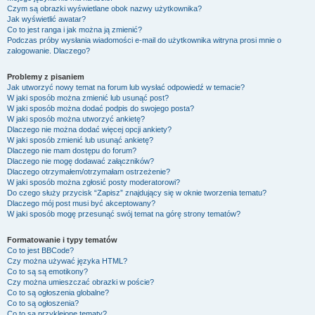
Czym są obrazki wyświetlane obok nazwy użytkownika?
Jak wyświetlić awatar?
Co to jest ranga i jak można ją zmienić?
Podczas próby wysłania wiadomości e-mail do użytkownika witryna prosi mnie o
zalogowanie. Dlaczego?
Problemy z pisaniem
Jak utworzyć nowy temat na forum lub wysłać odpowiedź w temacie?
W jaki sposób można zmienić lub usunąć post?
W jaki sposób można dodać podpis do swojego posta?
W jaki sposób można utworzyć ankietę?
Dlaczego nie można dodać więcej opcji ankiety?
W jaki sposób zmienić lub usunąć ankietę?
Dlaczego nie mam dostępu do forum?
Dlaczego nie mogę dodawać załączników?
Dlaczego otrzymałem/otrzymałam ostrzeżenie?
W jaki sposób można zgłosić posty moderatorowi?
Do czego służy przycisk “Zapisz” znajdujący się w oknie tworzenia tematu?
Dlaczego mój post musi być akceptowany?
W jaki sposób mogę przesunąć swój temat na górę strony tematów?
Formatowanie i typy tematów
Co to jest BBCode?
Czy można używać języka HTML?
Co to są są emotikony?
Czy można umieszczać obrazki w poście?
Co to są ogłoszenia globalne?
Co to są ogłoszenia?
Co to są przyklejone tematy?