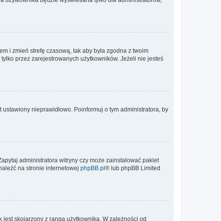
ontem i zmień strefę czasową, tak aby była zgodna z twoim
tylko przez zarejestrowanych użytkowników. Jeżeli nie jesteś
t ustawiony nieprawidłowo. Poinformuj o tym administratora, by
Zapytaj administratora witryny czy może zainstalować pakiet
naleźć na stronie internetowej
phpBB.pl
® lub phpBB Limited
 jest skojarzony z rangą użytkownika. W zależności od