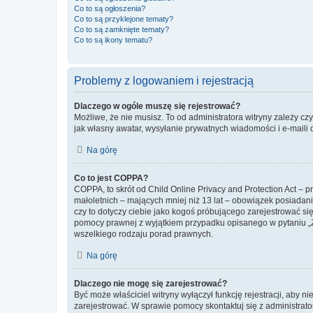
Co to są ogłoszenia?
Co to są przyklejone tematy?
Co to są zamknięte tematy?
Co to są ikony tematu?
Problemy z logowaniem i rejestracją
Dlaczego w ogóle muszę się rejestrować?
Możliwe, że nie musisz. To od administratora witryny zależy cz
jak własny awatar, wysyłanie prywatnych wiadomości i e-maili 
Na górę
Co to jest COPPA?
COPPA, to skrót od Child Online Privacy and Protection Act – 
małoletnich – mających mniej niż 13 lat – obowiązek posiadan
czy to dotyczy ciebie jako kogoś próbującego zarejestrować się 
pomocy prawnej z wyjątkiem przypadku opisanego w pytaniu „Z
wszelkiego rodzaju porad prawnych.
Na górę
Dlaczego nie mogę się zarejestrować?
Być może właściciel witryny wyłączył funkcję rejestracji, aby n
zarejestrować. W sprawie pomocy skontaktuj się z administrato