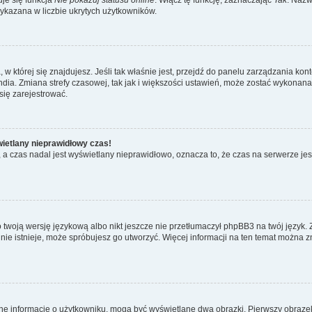
wykazana w liczbie ukrytych użytkowników.
ta, w której się znajdujesz. Jeśli tak właśnie jest, przejdź do panelu zarządzania k
dia. Zmiana strefy czasowej, tak jak i większości ustawień, może zostać wykonana 
się zarejestrować.
wietlany nieprawidłowy czas!
a czas nadal jest wyświetlany nieprawidłowo, oznacza to, że czas na serwerze jes
 twoją wersję językową albo nikt jeszcze nie przetłumaczył phpBB3 na twój język. 
a nie istnieje, może spróbujesz go utworzyć. Więcej informacji na ten temat można z
ane informacje o użytkowniku, mogą być wyświetlane dwa obrazki. Pierwszy obrazek