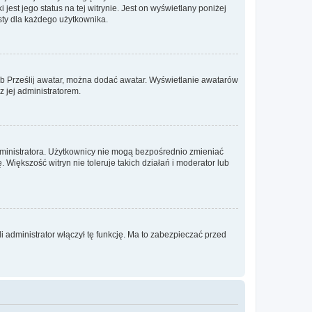
est jego status na tej witrynie. Jest on wyświetlany poniżej
sty dla każdego użytkownika.
lub Prześlij awatar, można dodać awatar. Wyświetlanie awatarów
z jej administratorem.
dministratora. Użytkownicy nie mogą bezpośrednio zmieniać
. Większość witryn nie toleruje takich działań i moderator lub
 administrator włączył tę funkcję. Ma to zabezpieczać przed