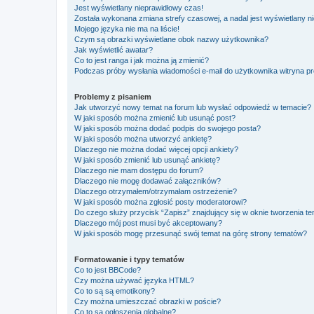
Jest wyświetlany nieprawidłowy czas!
Została wykonana zmiana strefy czasowej, a nadal jest wyświetlany n
Mojego języka nie ma na liście!
Czym są obrazki wyświetlane obok nazwy użytkownika?
Jak wyświetlić awatar?
Co to jest ranga i jak można ją zmienić?
Podczas próby wysłania wiadomości e-mail do użytkownika witryna pr
Problemy z pisaniem
Jak utworzyć nowy temat na forum lub wysłać odpowiedź w temacie?
W jaki sposób można zmienić lub usunąć post?
W jaki sposób można dodać podpis do swojego posta?
W jaki sposób można utworzyć ankietę?
Dlaczego nie można dodać więcej opcji ankiety?
W jaki sposób zmienić lub usunąć ankietę?
Dlaczego nie mam dostępu do forum?
Dlaczego nie mogę dodawać załączników?
Dlaczego otrzymałem/otrzymałam ostrzeżenie?
W jaki sposób można zgłosić posty moderatorowi?
Do czego służy przycisk “Zapisz” znajdujący się w oknie tworzenia t
Dlaczego mój post musi być akceptowany?
W jaki sposób mogę przesunąć swój temat na górę strony tematów?
Formatowanie i typy tematów
Co to jest BBCode?
Czy można używać języka HTML?
Co to są są emotikony?
Czy można umieszczać obrazki w poście?
Co to są ogłoszenia globalne?