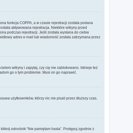
ona funkcja COPPA, a w czasie rejestracji została podana
została aktywowana rejestracja. Niektóre witryny przed
na podczas rejestracji. Jeśli została wysłana do ciebie
rawidłowy adres e-mail lub wiadomość została zatrzymana przez
lem witryny i zapytaj, czy cię nie zablokowano. Istnieje też
wiadom go o tym problemie. Musi on go naprawić.
suwa użytkowników, którzy nic nie pisali przez dłuższy czas.
liknij odnośnik “Nie pamiętam hasła”. Postępuj zgodnie z