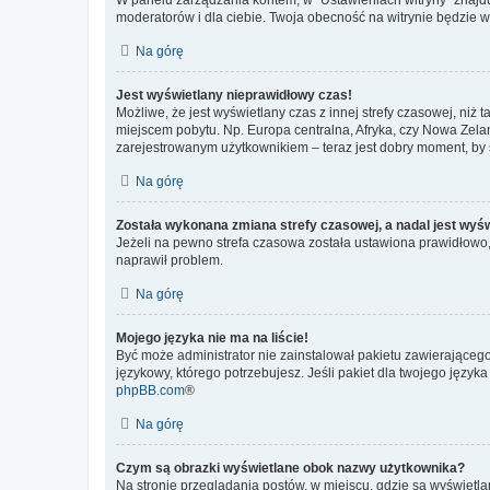
moderatorów i dla ciebie. Twoja obecność na witrynie będzie 
Na górę
Jest wyświetlany nieprawidłowy czas!
Możliwe, że jest wyświetlany czas z innej strefy czasowej, niż 
miejscem pobytu. Np. Europa centralna, Afryka, czy Nowa Zelan
zarejestrowanym użytkownikiem – teraz jest dobry moment, by 
Na górę
Została wykonana zmiana strefy czasowej, a nadal jest wyś
Jeżeli na pewno strefa czasowa została ustawiona prawidłowo, 
naprawił problem.
Na górę
Mojego języka nie ma na liście!
Być może administrator nie zainstalował pakietu zawierającego
językowy, którego potrzebujesz. Jeśli pakiet dla twojego język
phpBB.com
®
Na górę
Czym są obrazki wyświetlane obok nazwy użytkownika?
Na stronie przeglądania postów, w miejscu, gdzie są wyświetl