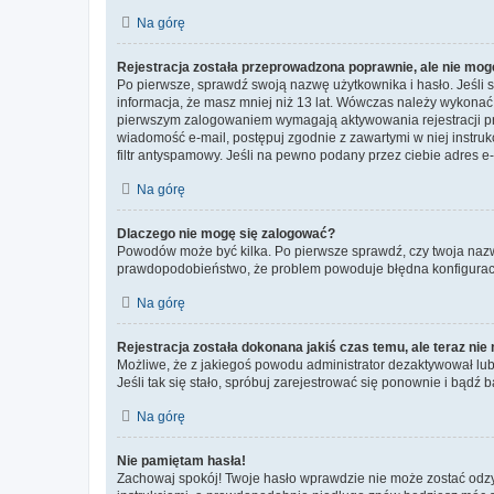
Na górę
Rejestracja została przeprowadzona poprawnie, ale nie mog
Po pierwsze, sprawdź swoją nazwę użytkownika i hasło. Jeśli 
informacja, że masz mniej niż 13 lat. Wówczas należy wykonać i
pierwszym zalogowaniem wymagają aktywowania rejestracji przez
wiadomość e-mail, postępuj zgodnie z zawartymi w niej instru
filtr antyspamowy. Jeśli na pewno podany przez ciebie adres e-
Na górę
Dlaczego nie mogę się zalogować?
Powodów może być kilka. Po pierwsze sprawdź, czy twoja nazwa u
prawdopodobieństwo, że problem powoduje błędna konfiguracja w
Na górę
Rejestracja została dokonana jakiś czas temu, ale teraz ni
Możliwe, że z jakiegoś powodu administrator dezaktywował lub u
Jeśli tak się stało, spróbuj zarejestrować się ponownie i bą
Na górę
Nie pamiętam hasła!
Zachowaj spokój! Twoje hasło wprawdzie nie może zostać odzys