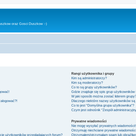
uszkow oraz Gosci Duszkow :-)
Rangi użytkownika i grupy
Kim są administratorzy?
Kim są moderatorzy?
Co to są grupy użytkowników?
ogować!
Gdzie znajduje się spis grup użytkowników
W jaki sposób można zostać liderem grupy
 zalogować?!
Dlaczego niektóre nazwy użytkowników są 
Co to jest “Domyślna grupa użytkownika”?
Czym jest odnośnik “Zespół administracyjn
Prywatne wiadomości
Nie mogę wysyłać prywatnych wiadomości!
Otrzymuję niechciane prywatne wiadomości
ście użytkowników przeglądających forum?
Otrzymałem/otrzymałam spam lub obraźliwy 