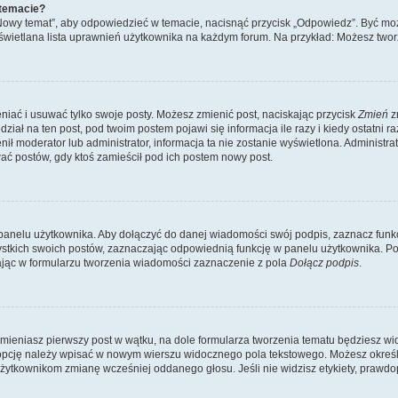
 temacie?
„Nowy temat”, aby odpowiedzieć w temacie, nacisnąć przycisk „Odpowiedz”. Być mo
wyświetlana lista uprawnień użytkownika na każdym forum. Na przykład: Możesz two
niać i usuwać tylko swoje posty. Możesz zmienić post, naciskając przycisk
Zmień
z
iał na ten post, pod twoim postem pojawi się informacja ile razy i kiedy ostatni raz
ienił moderator lub administrator, informacja ta nie zostanie wyświetlona. Administr
ać postów, gdy ktoś zamieścił pod ich postem nowy post.
panelu użytkownika. Aby dołączyć do danej wiadomości swój podpis, zaznacz funk
kich swoich postów, zaznaczając odpowiednią funkcję w panelu użytkownika. Po u
ąc w formularzu tworzenia wiadomości zaznaczenie z pola
Dołącz podpis
.
mieniasz pierwszy post w wątku, na dole formularza tworzenia tematu będziesz widzi
dą opcję należy wpisać w nowym wierszu widocznego pola tekstowego. Możesz określ
 użytkownikom zmianę wcześniej oddanego głosu. Jeśli nie widzisz etykiety, praw