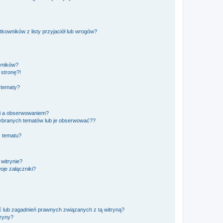
owników z listy przyjaciół lub wrogów?
yników?
stronę?!
 tematy?
ki a obserwowaniem?
ybranych tematów lub je obserwować??
, tematu?
 witrynie?
je załączniki?
 lub zagadnień prawnych związanych z tą witryną?
tryny?