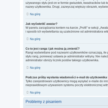
używanego stylu jest on w formie gwiazdek, kwadracików lub kro
nazwy użytkownika. Drugi, zazwyczaj większy obrazek, wyświet
Na górę
Jak wyświetlić awatar?
W panelu zarządzania kontem na karcie „Profil” w sekcji „Awat
i sposób ich wyświetlania są uzależnione od administratora wit
Na górę
Co to jest ranga i jak można ją zmienić?
Rangi wyświetlane pod nazwami użytkowników oznaczają, ile po
stylu rang, ponieważ ustawia je administrator witryny. Nie należ
administrator obniży licznik postów takiego użytkownika.
Na górę
Podczas próby wysłania wiadomości e-mail do użytkownika 
Tylko zarejestrowani użytkownicy mogą wysyłać e-maile do inny
nieprawidłowym używaniem systemu poczty elektronicznej wit
Na górę
Problemy z pisaniem