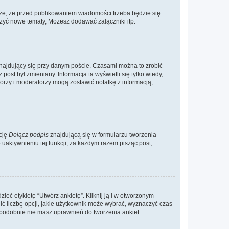
że, że przed publikowaniem wiadomości trzeba będzie się
rzyć nowe tematy, Możesz dodawać załączniki itp.
najdujący się przy danym poście. Czasami można to zrobić
 post był zmieniany. Informacja ta wyświetli się tylko wtedy,
atorzy i moderatorzy mogą zostawić notatkę z informacją,
cję
Dołącz podpis
znajdującą się w formularzu tworzenia
aktywnieniu tej funkcji, za każdym razem pisząc post,
eć etykietę “Utwórz ankietę”. Kliknij ją i w otworzonym
ić liczbę opcji, jakie użytkownik może wybrać, wyznaczyć czas
dopodobnie nie masz uprawnień do tworzenia ankiet.