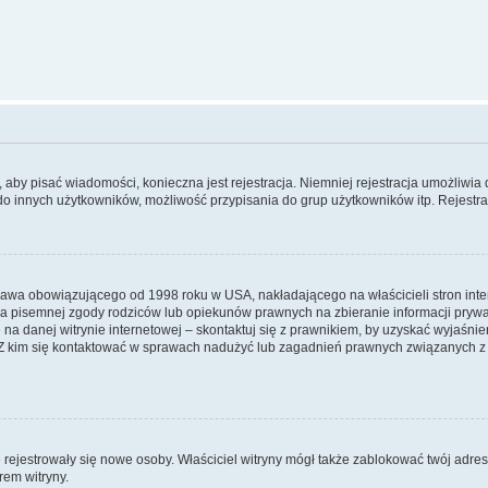
y, aby pisać wiadomości, konieczna jest rejestracja. Niemniej rejestracja umożliwia
do innych użytkowników, możliwość przypisania do grup użytkowników itp. Rejestracj
prawa obowiązującego od 1998 roku w USA, nakładającego na właścicieli stron int
ia pisemnej zgody rodziców lub opiekunów prawnych na zbieranie informacji prywa
na danej witrynie internetowej – skontaktuj się z prawnikiem, by uzyskać wyjaśnieni
 kim się kontaktować w sprawach nadużyć lub zagadnień prawnych związanych z t
ie rejestrowały się nowe osoby. Właściciel witryny mógł także zablokować twój adre
rem witryny.