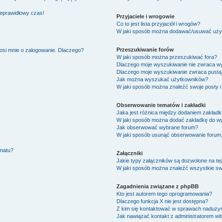
ieprawidłowy czas!
Przyjaciele i wrogowie
Co to jest lista przyjaciół i wrogów?
W jaki sposób można dodawać/usuwać użytk
Przeszukiwanie forów
osi mnie o zalogowanie. Dlaczego?
W jaki sposób można przeszukiwać fora?
Dlaczego moje wyszukiwanie nie zwraca w
Dlaczego moje wyszukiwanie zwraca pustą 
Jak można wyszukać użytkowników?
W jaki sposób można znaleźć swoje posty i
Obserwowanie tematów i zakładki
Jaka jest różnica między dodaniem zakład
W jaki sposób można dodać zakładkę do w
Jak obserwować wybrane forum?
W jaki sposób usunąć obserwowanie forum
ematu?
Załączniki
Jakie typy załączników są dozwolone na tej
W jaki sposób można znaleźć wszystkie swo
Zagadnienia związane z phpBB
Kto jest autorem tego oprogramowania?
Dlaczego funkcja X nie jest dostępna?
Z kim się kontaktować w sprawach nadużyć
Jak nawiązać kontakt z administratorem wi