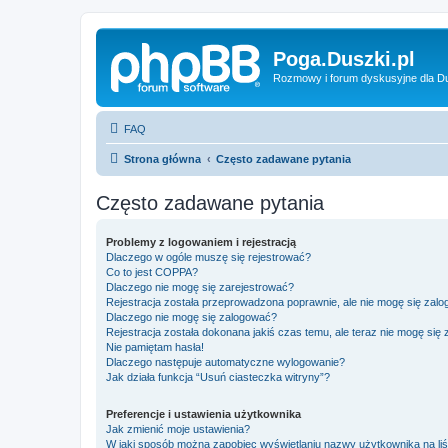
Poga.Duszki.pl
Rozmowy i forum dyskusyjne dla D
FAQ
Strona główna
Często zadawane pytania
Często zadawane pytania
Problemy z logowaniem i rejestracją
Dlaczego w ogóle muszę się rejestrować?
Co to jest COPPA?
Dlaczego nie mogę się zarejestrować?
Rejestracja została przeprowadzona poprawnie, ale nie mogę się zal
Dlaczego nie mogę się zalogować?
Rejestracja została dokonana jakiś czas temu, ale teraz nie mogę się
Nie pamiętam hasła!
Dlaczego następuje automatyczne wylogowanie?
Jak działa funkcja “Usuń ciasteczka witryny”?
Preferencje i ustawienia użytkownika
Jak zmienić moje ustawienia?
W jaki sposób można zapobiec wyświetlaniu nazwy użytkownika na li