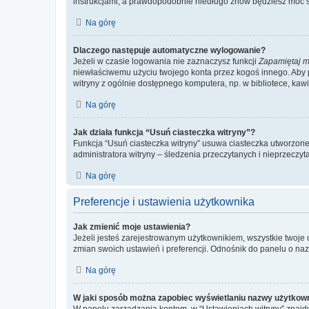
instrukcjami, a prawdopodobnie niedługo znów będziesz móc 
Na górę
Dlaczego następuje automatyczne wylogowanie?
Jeżeli w czasie logowania nie zaznaczysz funkcji
Zapamiętaj m
niewłaściwemu użyciu twojego konta przez kogoś innego. Ab
witryny z ogólnie dostępnego komputera, np. w bibliotece, kawiar
Na górę
Jak działa funkcja “Usuń ciasteczka witryny”?
Funkcja “Usuń ciasteczka witryny” usuwa ciasteczka utworzone 
administratora witryny – śledzenia przeczytanych i nieprzec
Na górę
Preferencje i ustawienia użytkownika
Jak zmienić moje ustawienia?
Jeżeli jesteś zarejestrowanym użytkownikiem, wszystkie twoje
zmian swoich ustawień i preferencji. Odnośnik do panelu o nazw
Na górę
W jaki sposób można zapobiec wyświetlaniu nazwy użytkown
W panelu zarządzania kontem, w “Ustawieniach witryny” znajdu