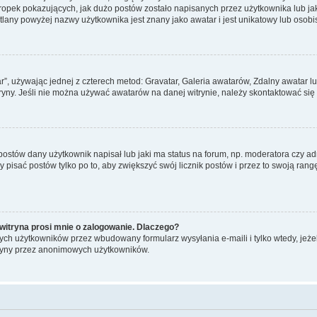
pek pokazujących, jak dużo postów zostało napisanych przez użytkownika lub jaki j
lany powyżej nazwy użytkownika jest znany jako awatar i jest unikatowy lub osobi
ar”, używając jednej z czterech metod: Gravatar, Galeria awatarów, Zdalny awatar 
ryny. Jeśli nie można używać awatarów na danej witrynie, należy skontaktować się 
stów dany użytkownik napisał lub jaki ma status na forum, np. moderatora czy a
y pisać postów tylko po to, aby zwiększyć swój licznik postów i przez to swoją rangę
witryna prosi mnie o zalogowanie. Dlaczego?
ch użytkowników przez wbudowany formularz wysyłania e-maili i tylko wtedy, jeżeli
ryny przez anonimowych użytkowników.