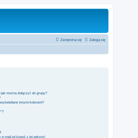
Zarejestruj się
Zaloguj się
 i jak można dołączyć do grupy?
?
wyświetlane innymi kolorami?
y”?
!
e-mail od kogoś z tej witryny!