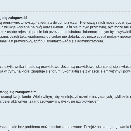
ę się zalogować!
są poprawne, to wystąpiła jedna z dwóch przyczyn. Pierwszą z nich może być włącz
nstrukcje wysłane na twój adres e-mail. Jeśli nie to było przyczyną, być może nie 
 osobę rejestrującą się lub przez administratora. Informacja o tym była wyświetlo
kcjami. Jeżeli taka wiadomość do ciebie nie dotarła, być może został podany niep
mail jest prawidłowy, spróbuj skontaktować się z administratorem.
żytkownika i hasło są prawidłowe. Jeżeli są prawidłowe, skontaktuj się z właścicie
itryny, na której znajduje się forum. Skontaktuj się z właścicielem witryny i po
e mogę się zalogować?!
sunął twoje konto. Wiele witryn, aby zmniejszyć rozmiar bazy danych, cyklicznie u
dź bardziej aktywnym i zaangażowanym w dyskusje użytkownikiem.
kane, ale bez problemu może zostać zresetowane. Przejdź na stronę logowania i k