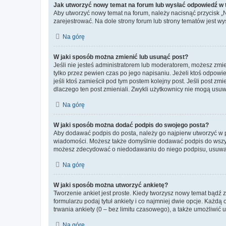
Jak utworzyć nowy temat na forum lub wysłać odpowiedź w
Aby utworzyć nowy temat na forum, należy nacisnąć przycisk 
zarejestrować. Na dole strony forum lub strony tematów jest 
Na górę
W jaki sposób można zmienić lub usunąć post?
Jeśli nie jesteś administratorem lub moderatorem, możesz zmie
tylko przez pewien czas po jego napisaniu. Jeżeli ktoś odpowiedz
jeśli ktoś zamieścił pod tym postem kolejny post. Jeśli post zm
dlaczego ten post zmieniali. Zwykli użytkownicy nie mogą usuw
Na górę
W jaki sposób można dodać podpis do swojego posta?
Aby dodawać podpis do posta, należy go najpierw utworzyć w 
wiadomości. Możesz także domyślnie dodawać podpis do wszyst
możesz zdecydować o niedodawaniu do niego podpisu, usuwaj
Na górę
W jaki sposób można utworzyć ankietę?
Tworzenie ankiet jest proste. Kiedy tworzysz nowy temat bądź z
formularzu podaj tytuł ankiety i co najmniej dwie opcje. Każ
trwania ankiety (0 – bez limitu czasowego), a także umożliwić
Na górę