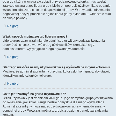
do grupy, która wymaga akceptacji przyjęcia nowego członka, musi zostać
zaakceptowana przez lidera grupy. Może on poprosić użytkownika o podanie
wyjaśnień, dlaczego chce on dołączyć do tej grupy. W przypadku otrzymania
negatywnej decyzji proszę nie nękać lidera grupy pytaniami – widocznie miał
on swoje powody.
Na górę
W jaki sposób można zostać liderem grupy?
Lidera grupy zazwyczaj mianuje administrator witryny podczas tworzenia
grupy. Jeśli chcesz utworzyć grupę użytkowników, skontaktuj się z
administratorem, wysyłając do niego prywatną wiadomość.
Na górę
Dlaczego niektóre nazwy użytkowników są wyświetlane innymi kolorami?
Możliwe, że administrator witryny przypisał kolor członkom grupy, aby ułatwić
identyfikowanie członków tej grupy.
Na górę
Co to jest “Domyślna grupa użytkownika”?
Jeżeli użytkownik jest członkiem kilku grup, jego domyślna grupa jest używana
do określenia, jaki kolor i ranga będzie domyślnie dla niego wyświetlana.
Administrator witryny może nadać użytkownikowi uprawnienia do zmiany
domyślnej grupy. Wówczas można to zrobić z poziomu panelu zarządzania
kontem.