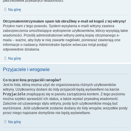
jakichkolwiek prywatnych wiadomości.
Na górę
Otrzymałem/otrzymałam spam lub obraźliwy e-mail od kogoś z tej witryny!
Przykro nam z tego powodu. System wysyłania e-maili witryny zawiera
zabezpieczenia umożliwiające wytropienie użytkowników, którzy wysyłają takie
wiadomości. Prześlij administratorowi witryny pełną kopię otrzymanego e-
maila – ważne, aby były w niej zawarte nagłówki, ponieważ zawierają one
informacje o nadawcy. Administrator będzie wówczas mógł podjąć
odpowiednie działania.
Na górę
Przyjaciele i wrogowie
Co to jest lista przyjaciół i wrogów?
Jest to lista, którą można użyć do organizowania różnych użytkowników
witryny. Użytkownicy dodani do listy przyjaciół będą wyświetleni na karcie
Przyjaciele
znajdującej się w panelu zarządzania kontem. Z tego poziomu
można szybko sprawdzić ich status, a także wysłać prywatną wiadomość.
Zależnie od używanego stylu witryny, posty tych użytkowników mogą być
wyróżniane. Jeśli użytkownik zostanie dodany do listy wrogów, wszystkie posty
przez niego napisane domyślnie nie będą wyświetlane.
Na górę