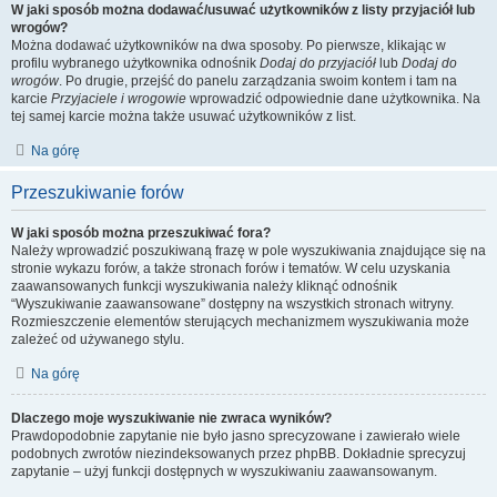
W jaki sposób można dodawać/usuwać użytkowników z listy przyjaciół lub
wrogów?
Można dodawać użytkowników na dwa sposoby. Po pierwsze, klikając w
profilu wybranego użytkownika odnośnik
Dodaj do przyjaciół
lub
Dodaj do
wrogów
. Po drugie, przejść do panelu zarządzania swoim kontem i tam na
karcie
Przyjaciele i wrogowie
wprowadzić odpowiednie dane użytkownika. Na
tej samej karcie można także usuwać użytkowników z list.
Na górę
Przeszukiwanie forów
W jaki sposób można przeszukiwać fora?
Należy wprowadzić poszukiwaną frazę w pole wyszukiwania znajdujące się na
stronie wykazu forów, a także stronach forów i tematów. W celu uzyskania
zaawansowanych funkcji wyszukiwania należy kliknąć odnośnik
“Wyszukiwanie zaawansowane” dostępny na wszystkich stronach witryny.
Rozmieszczenie elementów sterujących mechanizmem wyszukiwania może
zależeć od używanego stylu.
Na górę
Dlaczego moje wyszukiwanie nie zwraca wyników?
Prawdopodobnie zapytanie nie było jasno sprecyzowane i zawierało wiele
podobnych zwrotów niezindeksowanych przez phpBB. Dokładnie sprecyzuj
zapytanie – użyj funkcji dostępnych w wyszukiwaniu zaawansowanym.