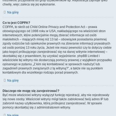
możliwość przypisania do grup użytkowników itp. Rejestracja zajmuje tylko
chwilę, więc zaleca się jej wykonanie.
Na górę
Co to jest COPPA?
COPPA, to skrót od Child Online Privacy and Protection Act – prawa
obowiązującego od 1998 roku w USA, nakładającego na właścicieli stron
internetowych, które potencjalnie mogą zbierać informacje od osób
małoletnich – mających mniej niż 13 lat – obowiązek posiadania pisemnej
zgody rodziców lub opiekunów prawnych na zbieranie informacji prywatnych
od osób poniżej 13 roku życia. Jeżeli nie masz pewności czy to dotyczy ciebie
jako kogoś próbującego zarejestrować się na danej witrynie internetowej –
skontaktuj się z prawnikiem, by uzyskać wyjaśnienie. phpBB Limited i
właściciele tej witryny nie dostarczają pomocy prawnej z wyjątkiem przypadku
opisanego w pytaniu „Z kim się kontaktować w sprawach nadużyć lub
zagadnień prawnych związanych z tą witryną?”, a także nie są punktem
kontaktowym dla wszelkiego rodzaju porad prawnych.
Na górę
Dlaczego nie mogę się zarejestrować?
Być może właściciel witryny wyłączył funkcję rejestracji, aby nie rejestrowały
się nowe osoby. Właściciel witryny mógł także zablokować twój adres IP lub
zabronił nazwy użytkownika, którą próbujesz zarejestrować. W sprawie
pomocy skontaktuj się z administratorem witryny.
Na górę