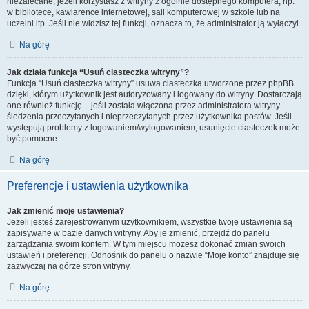
niezalecane, jeżeli korzystasz z witryny z ogólnie dostępnego komputera, np.
w bibliotece, kawiarence internetowej, sali komputerowej w szkole lub na
uczelni itp. Jeśli nie widzisz tej funkcji, oznacza to, że administrator ją wyłączył.
Na górę
Jak działa funkcja “Usuń ciasteczka witryny”?
Funkcja “Usuń ciasteczka witryny” usuwa ciasteczka utworzone przez phpBB
dzięki, którym użytkownik jest autoryzowany i logowany do witryny. Dostarczają
one również funkcję – jeśli została włączona przez administratora witryny –
śledzenia przeczytanych i nieprzeczytanych przez użytkownika postów. Jeśli
występują problemy z logowaniem/wylogowaniem, usunięcie ciasteczek może
być pomocne.
Na górę
Preferencje i ustawienia użytkownika
Jak zmienić moje ustawienia?
Jeżeli jesteś zarejestrowanym użytkownikiem, wszystkie twoje ustawienia są
zapisywane w bazie danych witryny. Aby je zmienić, przejdź do panelu
zarządzania swoim kontem. W tym miejscu możesz dokonać zmian swoich
ustawień i preferencji. Odnośnik do panelu o nazwie “Moje konto” znajduje się
zazwyczaj na górze stron witryny.
Na górę