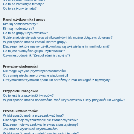
Co to są zamknięte tematy?
Co to są ikony tematu?
Rangi użytkownika i grupy
Kim są administratorzy?
Kim są moderatorzy?
Co to są grupy użytkowników?
Gdzie znajduje się spis grup użytkowników i jak można dołączyć do grupy?
W jaki sposób można zostać liderem grupy?
Dlaczego niektóre nazwy użytkowników są wyświetlane innymi kolorami?
Co to jest “Domyślna grupa użytkownika”?
Czym jest odnośnik “Zespół administracyjny”?
Prywatne wiadomości
Nie mogę wysyłać prywatnych wiadomości!
Otrzymuję niechciane prywatne wiadomości!
Otrzymałem/otrzymałam spam lub obraźliwy e-mail od kogoś z tej witryny!
Przyjaciele i wrogowie
Co to jest lista przyjaciół i wrogów?
W jaki sposób można dodawać/usuwać użytkowników z listy przyjaciół lub wrogów?
Przeszukiwanie forów
W jaki sposób można przeszukiwać fora?
Dlaczego moje wyszukiwanie nie zwraca wyników?
Dlaczego moje wyszukiwanie zwraca pustą stronę?!
Jak można wyszukać użytkowników?
W jaki sposób można znaleźć swoje posty i tematy?