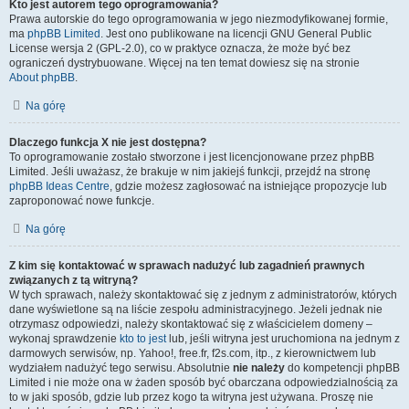
Kto jest autorem tego oprogramowania?
Prawa autorskie do tego oprogramowania w jego niezmodyfikowanej formie,
ma
phpBB Limited
. Jest ono publikowane na licencji GNU General Public
License wersja 2 (GPL-2.0), co w praktyce oznacza, że może być bez
ograniczeń dystrybuowane. Więcej na ten temat dowiesz się na stronie
About phpBB
.
Na górę
Dlaczego funkcja X nie jest dostępna?
To oprogramowanie zostało stworzone i jest licencjonowane przez phpBB
Limited. Jeśli uważasz, że brakuje w nim jakiejś funkcji, przejdź na stronę
phpBB Ideas Centre
, gdzie możesz zagłosować na istniejące propozycje lub
zaproponować nowe funkcje.
Na górę
Z kim się kontaktować w sprawach nadużyć lub zagadnień prawnych
związanych z tą witryną?
W tych sprawach, należy skontaktować się z jednym z administratorów, których
dane wyświetlone są na liście zespołu administracyjnego. Jeżeli jednak nie
otrzymasz odpowiedzi, należy skontaktować się z właścicielem domeny –
wykonaj sprawdzenie
kto to jest
lub, jeśli witryna jest uruchomiona na jednym z
darmowych serwisów, np. Yahoo!, free.fr, f2s.com, itp., z kierownictwem lub
wydziałem nadużyć tego serwisu. Absolutnie
nie należy
do kompetencji phpBB
Limited i nie może ona w żaden sposób być obarczana odpowiedzialnością za
to w jaki sposób, gdzie lub przez kogo ta witryna jest używana. Proszę nie