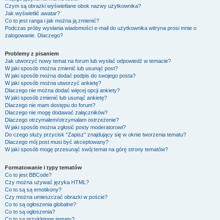
Czym są obrazki wyświetlane obok nazwy użytkownika?
Jak wyświetlić awatar?
Co to jest ranga i jak można ją zmienić?
Podczas próby wysłania wiadomości e-mail do użytkownika witryna prosi mnie o
zalogowanie. Dlaczego?
Problemy z pisaniem
Jak utworzyć nowy temat na forum lub wysłać odpowiedź w temacie?
W jaki sposób można zmienić lub usunąć post?
W jaki sposób można dodać podpis do swojego posta?
W jaki sposób można utworzyć ankietę?
Dlaczego nie można dodać więcej opcji ankiety?
W jaki sposób zmienić lub usunąć ankietę?
Dlaczego nie mam dostępu do forum?
Dlaczego nie mogę dodawać załączników?
Dlaczego otrzymałem/otrzymałam ostrzeżenie?
W jaki sposób można zgłosić posty moderatorowi?
Do czego służy przycisk “Zapisz” znajdujący się w oknie tworzenia tematu?
Dlaczego mój post musi być akceptowany?
W jaki sposób mogę przesunąć swój temat na górę strony tematów?
Formatowanie i typy tematów
Co to jest BBCode?
Czy można używać języka HTML?
Co to są są emotikony?
Czy można umieszczać obrazki w poście?
Co to są ogłoszenia globalne?
Co to są ogłoszenia?
Co to są przyklejone tematy?