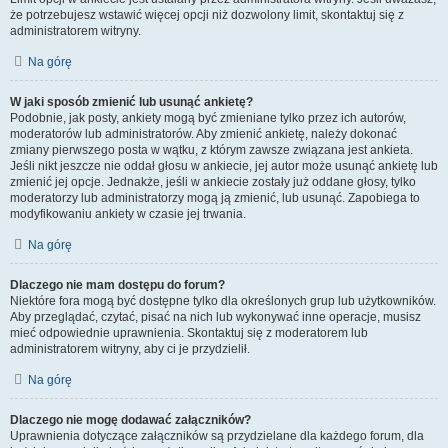
że potrzebujesz wstawić więcej opcji niż dozwolony limit, skontaktuj się z
administratorem witryny.
Na górę
W jaki sposób zmienić lub usunąć ankietę?
Podobnie, jak posty, ankiety mogą być zmieniane tylko przez ich autorów,
moderatorów lub administratorów. Aby zmienić ankietę, należy dokonać
zmiany pierwszego posta w wątku, z którym zawsze związana jest ankieta.
Jeśli nikt jeszcze nie oddał głosu w ankiecie, jej autor może usunąć ankietę lub
zmienić jej opcje. Jednakże, jeśli w ankiecie zostały już oddane głosy, tylko
moderatorzy lub administratorzy mogą ją zmienić, lub usunąć. Zapobiega to
modyfikowaniu ankiety w czasie jej trwania.
Na górę
Dlaczego nie mam dostępu do forum?
Niektóre fora mogą być dostępne tylko dla określonych grup lub użytkowników.
Aby przeglądać, czytać, pisać na nich lub wykonywać inne operacje, musisz
mieć odpowiednie uprawnienia. Skontaktuj się z moderatorem lub
administratorem witryny, aby ci je przydzielił.
Na górę
Dlaczego nie mogę dodawać załączników?
Uprawnienia dotyczące załączników są przydzielane dla każdego forum, dla