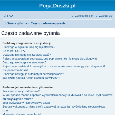
Poga.Duszki.pl
FAQ
Zarejestruj się
Zaloguj się
Strona główna
Często zadawane pytania
Często zadawane pytania
Problemy z logowaniem i rejestracją
Dlaczego w ogóle muszę się rejestrować?
Co to jest COPPA?
Dlaczego nie mogę się zarejestrować?
Rejestracja została przeprowadzona poprawnie, ale nie mogę się zalogować!
Dlaczego nie mogę się zalogować?
Rejestracja została dokonana jakiś czas temu, ale teraz nie mogę się zalogować?!
Nie pamiętam hasła!
Dlaczego następuje automatyczne wylogowanie?
Jak działa funkcja “Usuń ciasteczka witryny”?
Preferencje i ustawienia użytkownika
Jak zmienić moje ustawienia?
W jaki sposób można zapobiec wyświetlaniu nazwy użytkownika na liście użytkowników
przeglądających forum?
Jest wyświetlany nieprawidłowy czas!
Została wykonana zmiana strefy czasowej, a nadal jest wyświetlany nieprawidłowy
czas!
Mojego języka nie ma na liście!