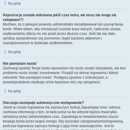
Na górę
Rejestracja została dokonana jakiś czas temu, ale teraz nie mogę się
zalogować?!
Możliwe, że z jakiegoś powodu administrator dezaktywował lub usunął twoje
konto. Wiele witryn, aby zmniejszyć rozmiar bazy danych, cyklicznie usuwa
użytkowników, którzy nic nie pisali przez dłuższy czas. Jeśli tak się stało,
spróbuj zarejestrować się ponownie i bądź bardziej aktywnym i
zaangażowanym w dyskusje użytkownikiem.
Na górę
Nie pamiętam hasła!
Zachowaj spokój! Twoje hasło wprawdzie nie może zostać odzyskane, ale bez
problemu może zostać zresetowane. Przejdź na stronę logowania i kliknij
odnośnik “Nie pamiętam hasła”. Postępuj zgodnie z instrukcjami, a
prawdopodobnie niedługo znów będziesz móc się zalogować.
Na górę
Dlaczego następuje automatyczne wylogowanie?
Jeżeli w czasie logowania nie zaznaczysz funkcji
Zapamiętaj mnie
, witryna
zachowa informację o tym, że twój pobyt na tej witrynie będzie trwał tylko
określony przez administratora czas. Zapobiega to niewłaściwemu użyciu
twojego konta przez kogoś innego. Aby pozostać zalogowanym/zalogowaną,
podczas logowania zaznacz funkcję
Loguj mnie automatycznie
. Jest to