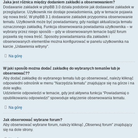
Jaka jest różnica między dodaniem zakładki a obserwowaniem?
Dodawanie zakładek w phpBB 3.0 działa podobnie jak dodawanie zakładek w
przeglądarce. Użytkownik nie dostaje powiadomienia, gdy w temacie pojawia
się nowa treść. W phpBB 3.1 dodawanie zakładek przypomina obserwowanie
tematu. Użytkownik może być powiadamiany, gdy nastąpi aktualizacja tematu
oznaczonego zakładką. Funkcja obserwowania powiadamia użytkownika – w
wybrany przez niego sposób – gdy w obserwowanym temacie bądź forum
pojawiła się nowa treść. Sposoby powiadamiania dla zakładek i
obserwowanych elementów można konfigurować w panelu użytkownika na
karcie „Ustawienia witryny”.
Na górę
W jaki sposób można dodać zakładkę do wybranych tematów lub je
obserwować??
Aby dodać zakładkę do wybranego tematu lub go obserwować, należy kliknąć
odpowiedni odnośnik w menu “Narzędzia tematu” znajdujące się na górze i na
dole wątku.
Udzielenie odpowiedzi w temacie, gdy jest aktywna funkcja “Powiadamiaj o
opublikowaniu odpowiedzi” spowoduje włączenie obserwowania tematu.
Na górę
Jak obserwować wybrane forum?
Aby obserwować wybrane forum, należy kliknąć „Obserwuj forum” znajdujący
się na dole strony.