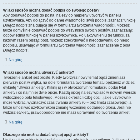
W jaki sposób można dodać podpis do swojego posta?
Aby dodawać podpis do posta, należy go najpierw utworzyć w panelu
użytkownika. Aby dołączyć do danej wiadomości swój podpis, zaznacz funkcję
Dołącz podpis
znajdującą się w formularzu tworzenia wiadomości. Możesz
także domyślnie dodawać podpis do wszystkich swoich postów, zaznaczając
odpowiednią funkcję w panelu użytkownika. Po uaktywnieniu tej funkcji, za
każdym razem pisząc post, możesz zdecydować o niedodawaniu do niego
podpisu, usuwając w formularzu tworzenia wiadomości zaznaczenie z pola
Dołącz podpis
.
Na górę
W jaki sposób można utworzyć ankietę?
Tworzenie ankiet jest proste. Kiedy tworzysz nowy temat bądź zmieniasz
pierwszy post w wątku, na dole formularza tworzenia tematu będziesz widzieć
etykietę “Utwórz ankietę”. Kliknij ją i w otworzonym formularzu podaj tytuł
ankiety i co najmniej dwie opcje. Każdą opcję należy wpisać w nowym wierszu
widocznego pola tekstowego. Możesz określić liczbę opcji, jakie użytkownik
może wybrać, wyznaczyć czas trwania ankiety (0 – bez limitu czasowego), a
także umożliwić użytkownikom zmianę wcześniej oddanego głosu. Jeśli nie
widzisz etykiety, prawdopodobnie nie masz uprawnień do tworzenia ankiet.
Na górę
Dlaczego nie można dodać więcej opcji ankiety?
Limit opcji w ankiecie jest ustalany przez administratora witryny. Jeśli uważasz,