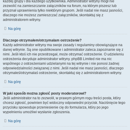
każdej grupy i dla każdego użytkownika. Administrator witryny mógł nie
zezwolić na zamieszczanie załączników na forum, na którym piszesz lub
przyznał uprawnienia tylko niektórym grupom. Jeśli nadal nie masz jasności,
dlaczego nie możesz zamieszczać załączników, skontaktuj się z
administratorem witryny.
Na górę
Dlaczego otrzymałem/otrzymałam ostrzeżenie?
Każdy administrator witryny ma swoje zasady i regulaminy obowiązujące na
danej witrynie. Są one opublikowane i administrator zaleca zapoznanie się z
nimi. Jeśli ktoś ich nie przestrzegał, może otrzymać ostrzeżenie. O udzieleniu
ostrzeżenia decyduje administrator witryny. phpBB Limited nie ma nic
wspólnego z ostrzeżeniami udzielanymi na tej witrynie i nie ponosi żadnej
odpowiedzialności związanej z nimi. Jeśli nadal nie masz jasności, dlaczego
otrzymałeś/otrzymałaś ostrzeżenie, skontaktuj się z administratorem witryny.
Na górę
W jaki sposób można zgłosić posty moderatorowi?
Jeśli administrator na to zezwolił, w prawym górnym rogu treści posta, który
chcesz zgłosić, powinien być widoczny odpowiedni przycisk. Naciśnięcie tego
przycisku spowoduje przeniesienie cię do formularza, który po jego
wypełnieniu umożliwi wysłanie zgłoszenia.
Na górę