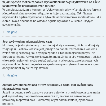
W jaki sposób można zapobiec wyświetlaniu nazwy użytkownika na liście
użytkowników przeglądających forum?
W panelu zarządzania kontem, w “Ustawieniach witryny” znajduje się funkcja
Nie pokazuj statusu online
. Włącz tę funkcję, zaznaczając
Tak
. Nazwa
użytkownika będzie wyświetlana tylko dla administratorów, moderatorów i dla
ciebie. Twoja obecność na witrynie będzie wykazana w liczbie ukrytych
użytkowników.
Na górę
Jest wyświetlany nieprawidłowy czas!
Możliwe, że jest wyświetlany czas z innej strefy czasowej, niż ta, w której się
znajdujesz. Jeśli tak właśnie jest, przejdź do panelu zarządzania kontem i
zmień strefę czasową, tak aby była zgodna z twoim miejscem pobytu. Np.
Europa centralna, Afryka, czy Nowa Zelandia. Zmiana strefy czasowej, tak jak i
większości ustawień, może zostać wykonana tylko przez zarejestrowanych
użytkowników. Jeżeli nie jesteś zarejestrowanym użytkownikiem – teraz jest
dobry moment, by się zarejestrować.
Na górę
Została wykonana zmiana strefy czasowej, a nadal jest wyświetlany
nieprawidłowy czas!
Jeżeli na pewno strefa czasowa została ustawiona prawidłowo, a czas nadal
jest wyświetlany nieprawidłowo, oznacza to, że czas na serwerze jest
ustawiony nieprawidłowo. Poinformuj o tym administratora, by naprawił
problem.