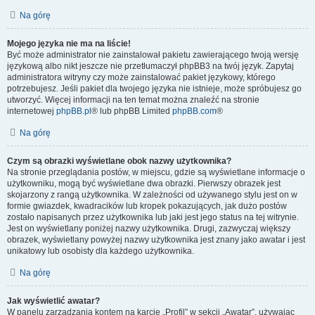
Na górę
Mojego języka nie ma na liście!
Być może administrator nie zainstalował pakietu zawierającego twoją wersję
językową albo nikt jeszcze nie przetłumaczył phpBB3 na twój język. Zapytaj
administratora witryny czy może zainstalować pakiet językowy, którego
potrzebujesz. Jeśli pakiet dla twojego języka nie istnieje, może spróbujesz go
utworzyć. Więcej informacji na ten temat można znaleźć na stronie
internetowej
phpBB.pl
® lub phpBB Limited
phpBB.com
®
Na górę
Czym są obrazki wyświetlane obok nazwy użytkownika?
Na stronie przeglądania postów, w miejscu, gdzie są wyświetlane informacje o
użytkowniku, mogą być wyświetlane dwa obrazki. Pierwszy obrazek jest
skojarzony z rangą użytkownika. W zależności od używanego stylu jest on w
formie gwiazdek, kwadracików lub kropek pokazujących, jak dużo postów
zostało napisanych przez użytkownika lub jaki jest jego status na tej witrynie.
Jest on wyświetlany poniżej nazwy użytkownika. Drugi, zazwyczaj większy
obrazek, wyświetlany powyżej nazwy użytkownika jest znany jako awatar i jest
unikatowy lub osobisty dla każdego użytkownika.
Na górę
Jak wyświetlić awatar?
W panelu zarządzania kontem na karcie „Profil” w sekcji „Awatar”, używając