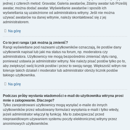
jednej z czterech metod: Gravatar, Galeria awatarów, Zdalny awatar lub Prześlij
awatar, można dodać awatar. Wyświetlanie awatarów i sposób ich
wyświetlania są uzależnione od administratora witryny. Jeśli nie można
używać awatarów na danej witrynie, należy skontaktować się z jej
administratorem.
Na górę
Co to jest ranga i jak można ją zmienić?
Rangi wyświetlane pod nazwami użytkowników oznaczają, ile postów dany
użytkownik napisał lub jaki ma status na forum, np. moderatora czy
administratora. Użytkownicy nie mogą bezpośrednio zmieniać stylu rang,
ponieważ ustawia je administrator witryny. Nie należy pisać postów tylko po to,
aby zwiększyć swój licznik postów i przez to swoją rangę. Większość witryn nie
toleruje takich działań i moderator lub administrator obniży licznik postów
takiego użytkownika.
Na górę
Podczas próby wysłania wiadomości e-mail do użytkownika witryna prosi
mnie o zalogowanie. Dlaczego?
Tylko zarejestrowani użytkownicy mogą wysyłać e-maile do innych
użytkowników przez wbudowany formularz wysyłania e-maili i tylko wtedy,
jeżeli administrator włączył tę funkcję. Ma to zabezpieczać przed
nieprawidłowym używaniem systemu poczty elektronicznej witryny przez
anonimowych użytkowników.