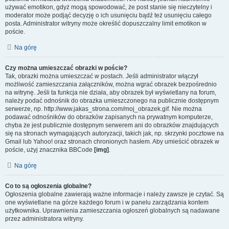
używać emotikon, gdyż mogą spowodować, że post stanie się nieczytelny i
moderator może podjąć decyzję o ich usunięciu bądź też usunięciu całego
posta. Administrator witryny może określić dopuszczalny limit emotikon w
poście.
Na górę
Czy można umieszczać obrazki w poście?
Tak, obrazki można umieszczać w postach. Jeśli administrator włączył
możliwość zamieszczania załączników, można wgrać obrazek bezpośrednio
na witrynę. Jeśli ta funkcja nie działa, aby obrazek był wyświetlany na forum,
należy podać odnośnik do obrazka umieszczonego na publicznie dostępnym
serwerze, np. http://www.jakas_strona.com/moj_obrazek.gif. Nie można
podawać odnośników do obrazków zapisanych na prywatnym komputerze,
chyba że jest publicznie dostępnym serwerem ani do obrazków znajdujących
się na stronach wymagających autoryzacji, takich jak, np. skrzynki pocztowe na
Gmail lub Yahoo! oraz stronach chronionych hasłem. Aby umieścić obrazek w
poście, użyj znacznika BBCode
[img]
.
Na górę
Co to są ogłoszenia globalne?
Ogłoszenia globalne zawierają ważne informacje i należy zawsze je czytać. Są
one wyświetlane na górze każdego forum i w panelu zarządzania kontem
użytkownika. Uprawnienia zamieszczania ogłoszeń globalnych są nadawane
przez administratora witryny.