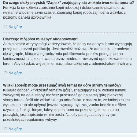
Do czego służy przycisk “Zapisz” znajdujący się w oknie tworzenia tematu?
Funkcja ta umożliwia zapisanie kopii roboczej i dokończenie pisania oraz
wysłanie w późniejszym czasie. Zapisaną kopię roboczą można wczytać z
poziomu panelu użytkownika.
Na górę
Dlaczego mój post musi być akceptowany?
Administrator witryny mógł zadecydować, że posty na danym forum wymagają
przejrzenia przed publikacją. Jest również możliwe, że administrator umieścił
cię w grupie, która ma ograniczenia publikowania postów polegające na
konieczności ich akceptowania przez moderatorów przed opublikowaniem na
forum. Aby uzyskać więcej informacji, skontaktuj się z administratorem witryny.
Na górę
W jaki sposób mogę przesunąć swój temat na górę strony tematów?
Klikając odnośnik “Przesuń temat w górę”, znajdujący się w widoku tematu
zazwyczaj na dole strony, możesz przesunąć go na samą górę pierwszej
strony forum. Jeśli nie widać takiego odnośnika, oznacza to, że funkcja ta jest
wyłączona lub nie upłynął jeszcze wymagany czas, zanim będzie możliwe
użycie tej funkcji. Innym, łatwym sposobem na przesunięcie tematu na
początek, jest napisanie w nim posta. Należy pamiętać, aby przy tym
przestrzegać regulaminu witryny.
Na górę