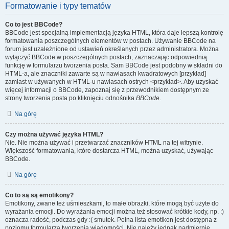
Formatowanie i typy tematów
Co to jest BBCode?
BBCode jest specjalną implementacją języka HTML, która daje lepszą kontrolę
formatowania poszczególnych elementów w postach. Używanie BBCode na
forum jest uzależnione od ustawień określanych przez administratora. Można
wyłączyć BBCode w poszczególnych postach, zaznaczając odpowiednią
funkcję w formularzu tworzenia posta. Sam BBCode jest podobny w składni do
HTML-a, ale znaczniki zawarte są w nawiasach kwadratowych [przykład]
zamiast w używanych w HTML-u nawiasach ostrych <przykład>. Aby uzyskać
więcej informacji o BBCode, zapoznaj się z przewodnikiem dostępnym ze
strony tworzenia posta po kliknięciu odnośnika
BBCode
.
Na górę
Czy można używać języka HTML?
Nie. Nie można używać i przetwarzać znaczników HTML na tej witrynie.
Większość formatowania, które dostarcza HTML, można uzyskać, używając
BBCode.
Na górę
Co to są są emotikony?
Emotikony, zwane też uśmieszkami, to małe obrazki, które mogą być użyte do
wyrażania emocji. Do wyrażania emocji można też stosować krótkie kody, np. :)
oznacza radość, podczas gdy :( smutek. Pełna lista emotikon jest dostępna z
poziomu formularza tworzenia wiadomości. Nie należy jednak nadmiernie