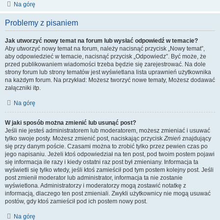
Na górę
Problemy z pisaniem
Jak utworzyć nowy temat na forum lub wysłać odpowiedź w temacie?
Aby utworzyć nowy temat na forum, należy nacisnąć przycisk „Nowy temat”,
aby odpowiedzieć w temacie, nacisnąć przycisk „Odpowiedz”. Być może, że
przed publikowaniem wiadomości trzeba będzie się zarejestrować. Na dole
strony forum lub strony tematów jest wyświetlana lista uprawnień użytkownika
na każdym forum. Na przykład: Możesz tworzyć nowe tematy, Możesz dodawać
załączniki itp.
Na górę
W jaki sposób można zmienić lub usunąć post?
Jeśli nie jesteś administratorem lub moderatorem, możesz zmieniać i usuwać
tylko swoje posty. Możesz zmienić post, naciskając przycisk
Zmień
znajdujący
się przy danym poście. Czasami można to zrobić tylko przez pewien czas po
jego napisaniu. Jeżeli ktoś odpowiedział na ten post, pod twoim postem pojawi
się informacja ile razy i kiedy ostatni raz post był zmieniany. Informacja ta
wyświetli się tylko wtedy, jeśli ktoś zamieścił pod tym postem kolejny post. Jeśli
post zmienił moderator lub administrator, informacja ta nie zostanie
wyświetlona. Administratorzy i moderatorzy mogą zostawić notatkę z
informacją, dlaczego ten post zmieniali. Zwykli użytkownicy nie mogą usuwać
postów, gdy ktoś zamieścił pod ich postem nowy post.
Na górę