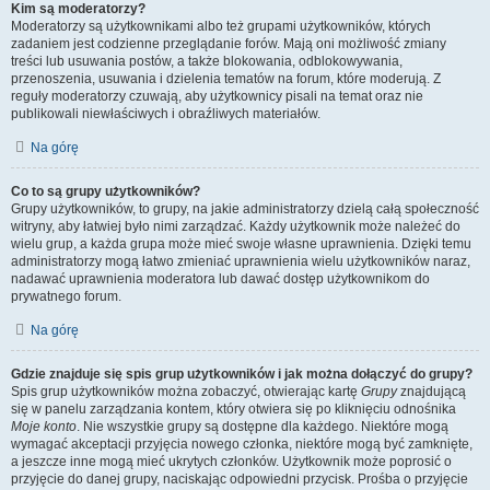
Kim są moderatorzy?
Moderatorzy są użytkownikami albo też grupami użytkowników, których
zadaniem jest codzienne przeglądanie forów. Mają oni możliwość zmiany
treści lub usuwania postów, a także blokowania, odblokowywania,
przenoszenia, usuwania i dzielenia tematów na forum, które moderują. Z
reguły moderatorzy czuwają, aby użytkownicy pisali na temat oraz nie
publikowali niewłaściwych i obraźliwych materiałów.
Na górę
Co to są grupy użytkowników?
Grupy użytkowników, to grupy, na jakie administratorzy dzielą całą społeczność
witryny, aby łatwiej było nimi zarządzać. Każdy użytkownik może należeć do
wielu grup, a każda grupa może mieć swoje własne uprawnienia. Dzięki temu
administratorzy mogą łatwo zmieniać uprawnienia wielu użytkowników naraz,
nadawać uprawnienia moderatora lub dawać dostęp użytkownikom do
prywatnego forum.
Na górę
Gdzie znajduje się spis grup użytkowników i jak można dołączyć do grupy?
Spis grup użytkowników można zobaczyć, otwierając kartę
Grupy
znajdującą
się w panelu zarządzania kontem, który otwiera się po kliknięciu odnośnika
Moje konto
. Nie wszystkie grupy są dostępne dla każdego. Niektóre mogą
wymagać akceptacji przyjęcia nowego członka, niektóre mogą być zamknięte,
a jeszcze inne mogą mieć ukrytych członków. Użytkownik może poprosić o
przyjęcie do danej grupy, naciskając odpowiedni przycisk. Prośba o przyjęcie