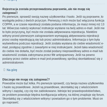
Rejestracja została przeprowadzona poprawnie, ale nie mogę się
zalogować!
Po pierwsze, sprawdź swoją nazwę użytkownika i hasło. Jeśli są poprawne, to
wystąpiła jedna z dwóch przyczyn. Pierwszą z nich może być włączona funkcja
COPPA, a w czasie rejestracji została podana informacja, że masz mniej niż 13
lat. Wówczas należy wykonać instrukcje wysłane na twój adres e-mail. Jeśli nie
to było przyczyną, być może nie została aktywowana rejestracja. Niektóre
witryny przed pierwszym zalogowaniem wymagają aktywowania rejestracji
przez osobę rejestrującą się lub przez administratora. Informacja o tym była
wyświetlona podczas rejestracji. Jeśli została wysłana do ciebie wiadomość e-
mail, postępuj zgodnie z zawartymi w niej instrukcjami. Jeżeli taka wiadomość
do ciebie nie dotarła, być może został podany nieprawidłowy adres e-mail lub
wiadomość została zatrzymana przez filtr antyspamowy. Jeśli na pewno
podany przez ciebie adres e-mail jest prawidłowy, spróbuj skontaktować się z
administratorem.
Na górę
Dlaczego nie mogę się zalogować?
Powodów może być kilka. Po pierwsze sprawdź, czy twoja nazwa użytkownika
i hasło są prawidłowe. Jeżeli są prawidłowe, skontaktuj się z właścicielem
witryny i zapytaj, czy cię nie zablokowano. Istnieje też prawdopodobieństwo,
że problem powoduje błędna konfiguracja witryny, na której znajduje się forum.
Skontaktuj się z właścicielem witryny i powiadom go o tym problemie. Musi on
go naprawić.