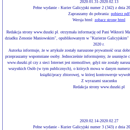
2020.01.31-2020.02.13
Pełne wydanie - Kurier Galicyjski numer 2 (342) z dnia 
Zapraszamy do pobrania:
pobierz pdf
Wersja html:
zobacz stronę html
Redakcja strony www.duszki pl. otrzymała informację od Pani Wiktorii M
dziadku Zenonie Maniowskim", opublikowanym w "Kurierze Galicyjskim" nr
2020 r.
Autorka informuje, że w artykule zostały naruszone prywatność oraz dobr
przepraszamy wspomniane osoby. Jednocześnie informujemy, że usunięcie
www.duszki.pl czy z sieci Internet jest niemożliwe, gdyż nie zostały narus
wszystkich Osób (w tym publicznych), o których mowa w danym numerze.
książki/pracy zbiorowej, w której kontrowersje wywołu
Z wyrazami szacunku
Redakcja strony www.duszki.pl
2020.02.14-2020.02.27
Pełne wydanie - Kurier Galicyjski numer 3 (343) z dnia 